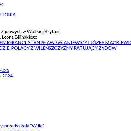
ów
STORIA
ządowych w Wielkiej Brytanii
 Leona Bilińskiego
 EMIGRANCI. STANISŁAW SWIANIEWICZ I JÓZEF MACKIEWI
DZIE. POLACY Z WILEŃSZCZYZNY RATUJĄCY ŻYDÓW
 2025
– 2024
y-przedszkola “Wilia”