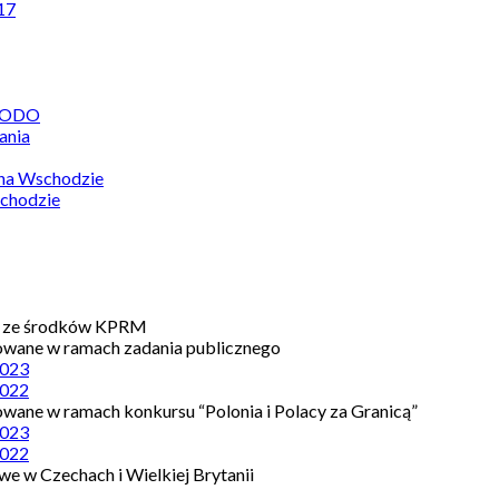
17
 RODO
ania
 na Wschodzie
chodzie
e ze środków KPRM
owane w ramach zadania publicznego
023
022
owane w ramach konkursu “Polonia i Polacy za Granicą”
023
022
e w Czechach i Wielkiej Brytanii