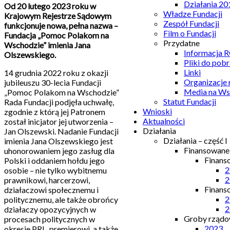
Działania 20
Od 20 lutego 2023 roku w
Władze Fundacji
Krajowym Rejestrze Sądowym
Zespół Fundacji
funkcjonuje nowa, pełna nazwa –
Film o Fundacji
Fundacja „Pomoc Polakom na
Przydatne
Wschodzie” imienia Jana
Informacja
Olszewskiego.
Pliki do pobr
Linki
14 grudnia 2022 roku z okazji
Organizacje
jubileuszu 30-lecia Fundacji
Media na Ws
„Pomoc Polakom na Wschodzie”
Statut Fundacji
Rada Fundacji podjęła uchwałę,
Wnioski
zgodnie z którą jej Patronem
Aktualności
został inicjator jej utworzenia –
Działania
Jan Olszewski. Nadanie Fundacji
Działania – część I
imienia Jana Olszewskiego jest
Finansowan
uhonorowaniem jego zasług dla
Finans
Polski i oddaniem hołdu jego
2
osobie – nie tylko wybitnemu
2
prawnikowi, harcerzowi,
Finans
działaczowi społecznemu i
2
politycznemu, ale także obrońcy
2
działaczy opozycyjnych w
Groby rządow
procesach politycznych w
2023
okresie PRL, premierowi, a także