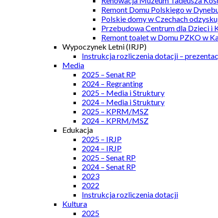
Renowacja Muzeum Tadeusza Kości
Remont Domu Polskiego w Dynebu
Polskie domy w Czechach odzyskuj
Przebudowa Centrum dla Dzieci i 
Remont toalet w Domu PZKO w Kar
Wypoczynek Letni (IRJP)
Instrukcja rozliczenia dotacji – prezentac
Media
2025 – Senat RP
2024 – Regranting
2025 – Media i Struktury
2024 – Media i Struktury
2025 – KPRM/MSZ
2024 – KPRM/MSZ
Edukacja
2025 – IRJP
2024 – IRJP
2025 – Senat RP
2024 – Senat RP
2023
2022
Instrukcja rozliczenia dotacji
Kultura
2025