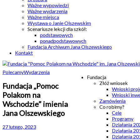
Ważne wypowiedzi
Ważne wydarzenia
Ważne miejsca
Wystawa o Janie Olszewskim
Scenariusze lekcji dla szkół:
podstawowych
ponadpodstawowych
Fundacja Archiwum Jana Olszewskiego
Kontakt
Polecamy
Wydarzenia
Fundacja
Złóż wniosek
Fundacja „Pomoc
Wnioski pro
Polakom na
Wnioski inw
Zamówienia
Wschodzie” imienia
Co robimy?
Jana Olszewskiego
Cele
Programy
Działania 20
27 lutego, 2023
Działania 20
Działania 20