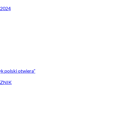
P 2024
k polski otwiera”
CZNIK