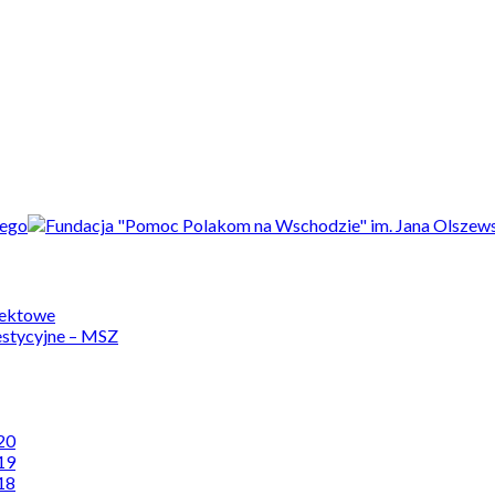
jektowe
estycyjne – MSZ
20
19
18