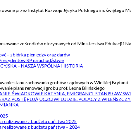
izowane przez Instytut Rozwoju Języka Polskiego im. świętego M
1
2
nansowane ze środków otrzymanych od Ministerstwa Edukacji i N
 być – zbiórka pieniędzy oraz darów
rezydentów RP na uchodźstwie
ICYJSKA – NASZA WSPÓLNA HISTORIA
wanie stanu zachowania grobów rządowych w Wielkiej Brytanii
wanie planu renowacji grobu prof. Leona Bilińskiego
ANIE, ŚWIADKOWIE KATYNIA, EMIGRANCI. STANISŁAW SW
ERAZ POSTĘPUJĄ UCZCIWI LUDZIE. POLACY Z WILEŃSZC
MIANKA
2025
a realizowane z budżetu państwa 2025
a realizowane z budżetu państwa – 2024