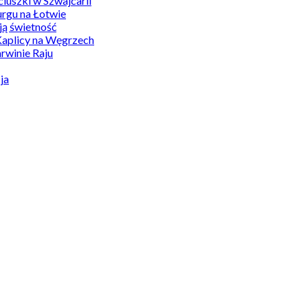
uszki w Szwajcarii
rgu na Łotwie
ą świetność
Kaplicy na Węgrzech
winie Raju
ja