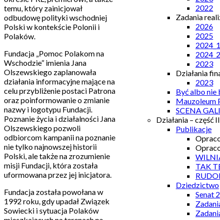
2022
temu, który zainicjował
Zadania real
odbudowę polityki wschodniej
2026
Polski w kontekście Polonii i
2025
Polaków.
2024_
Fundacja „Pomoc Polakom na
2024_
Wschodzie” imienia Jana
2023
Olszewskiego zaplanowała
Działania fi
działania informacyjne mające na
2023
celu przybliżenie postaci Patrona
Być albo nie
oraz poinformowanie o zmianie
Mauzoleum P
nazwy i logotypu Fundacji.
SCENA GAL
Poznanie życia i działalności Jana
Działania – część II
Olszewskiego pozwoli
Publikacje
odbiorcom kampanii na poznanie
Opraco
nie tylko najnowszej historii
Opraco
Polski, ale także na zrozumienie
WILNI
misji Fundacji, która została
TAK T
uformowana przez jej inicjatora.
RUDO
Dziedzictwo
Fundacja została powołana w
Senat 
1992 roku, gdy upadał Związek
Zadani
Sowiecki i sytuacja Polaków
Zadani
mieszkających na terenach na