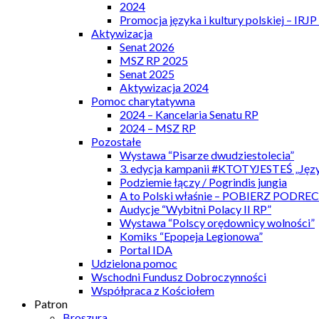
2024
Promocja języka i kultury polskiej – IRJ
Aktywizacja
Senat 2026
MSZ RP 2025
Senat 2025
Aktywizacja 2024
Pomoc charytatywna
2024 – Kancelaria Senatu RP
2024 – MSZ RP
Pozostałe
Wystawa “Pisarze dwudziestolecia”
3. edycja kampanii #KTOTYJESTEŚ „Języ
Podziemie łączy / Pogrindis jungia
A to Polski właśnie – POBIERZ PODRE
Audycje “Wybitni Polacy II RP”
Wystawa “Polscy orędownicy wolności”
Komiks “Epopeja Legionowa”
Portal IDA
Udzielona pomoc
Wschodni Fundusz Dobroczynności
Współpraca z Kościołem
Patron
Broszura