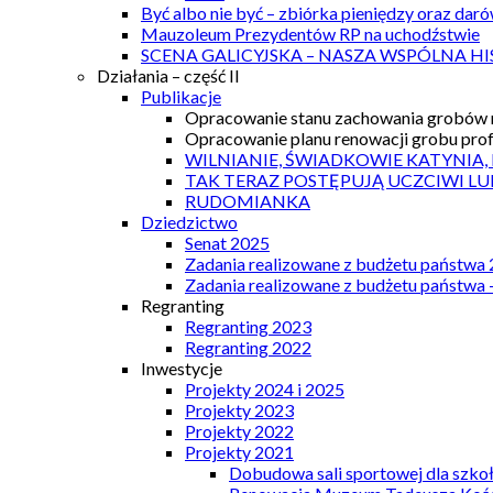
Być albo nie być – zbiórka pieniędzy oraz dar
Mauzoleum Prezydentów RP na uchodźstwie
SCENA GALICYJSKA – NASZA WSPÓLNA HI
Działania – część II
Publikacje
Opracowanie stanu zachowania grobów r
Opracowanie planu renowacji grobu prof.
WILNIANIE, ŚWIADKOWIE KATYNIA,
TAK TERAZ POSTĘPUJĄ UCZCIWI LU
RUDOMIANKA
Dziedzictwo
Senat 2025
Zadania realizowane z budżetu państwa
Zadania realizowane z budżetu państwa 
Regranting
Regranting 2023
Regranting 2022
Inwestycje
Projekty 2024 i 2025
Projekty 2023
Projekty 2022
Projekty 2021
Dobudowa sali sportowej dla szkoł