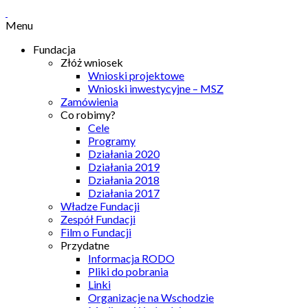
Menu
Fundacja
Złóż wniosek
Wnioski projektowe
Wnioski inwestycyjne – MSZ
Zamówienia
Co robimy?
Cele
Programy
Działania 2020
Działania 2019
Działania 2018
Działania 2017
Władze Fundacji
Zespół Fundacji
Film o Fundacji
Przydatne
Informacja RODO
Pliki do pobrania
Linki
Organizacje na Wschodzie