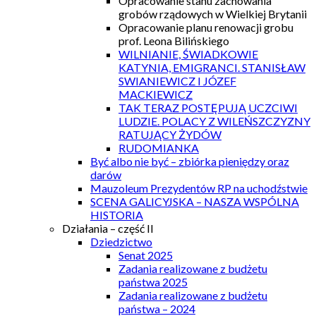
Opracowanie stanu zachowania
grobów rządowych w Wielkiej Brytanii
Opracowanie planu renowacji grobu
prof. Leona Bilińskiego
WILNIANIE, ŚWIADKOWIE
KATYNIA, EMIGRANCI. STANISŁAW
SWIANIEWICZ I JÓZEF
MACKIEWICZ
TAK TERAZ POSTĘPUJĄ UCZCIWI
LUDZIE. POLACY Z WILEŃSZCZYZNY
RATUJĄCY ŻYDÓW
RUDOMIANKA
Być albo nie być – zbiórka pieniędzy oraz
darów
Mauzoleum Prezydentów RP na uchodźstwie
SCENA GALICYJSKA – NASZA WSPÓLNA
HISTORIA
Działania – część II
Dziedzictwo
Senat 2025
Zadania realizowane z budżetu
państwa 2025
Zadania realizowane z budżetu
państwa – 2024