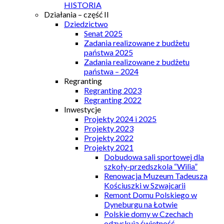
HISTORIA
Działania – część II
Dziedzictwo
Senat 2025
Zadania realizowane z budżetu
państwa 2025
Zadania realizowane z budżetu
państwa – 2024
Regranting
Regranting 2023
Regranting 2022
Inwestycje
Projekty 2024 i 2025
Projekty 2023
Projekty 2022
Projekty 2021
Dobudowa sali sportowej dla
szkoły-przedszkola “Wilia”
Renowacja Muzeum Tadeusza
Kościuszki w Szwajcarii
Remont Domu Polskiego w
Dyneburgu na Łotwie
Polskie domy w Czechach
odzyskują świetność