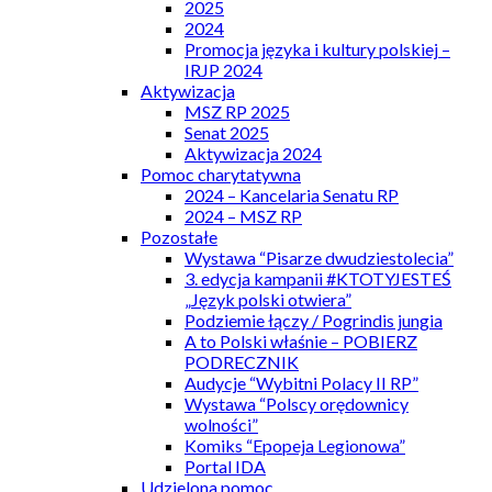
2025
2024
Promocja języka i kultury polskiej –
IRJP 2024
Aktywizacja
MSZ RP 2025
Senat 2025
Aktywizacja 2024
Pomoc charytatywna
2024 – Kancelaria Senatu RP
2024 – MSZ RP
Pozostałe
Wystawa “Pisarze dwudziestolecia”
3. edycja kampanii #KTOTYJESTEŚ
„Język polski otwiera”
Podziemie łączy / Pogrindis jungia
A to Polski właśnie – POBIERZ
PODRECZNIK
Audycje “Wybitni Polacy II RP”
Wystawa “Polscy orędownicy
wolności”
Komiks “Epopeja Legionowa”
Portal IDA
Udzielona pomoc