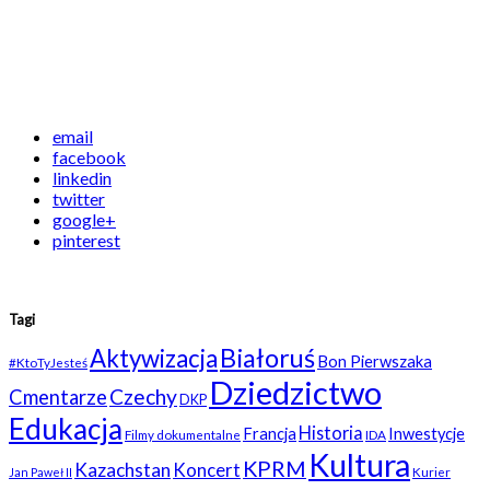
email
facebook
linkedin
twitter
google+
pinterest
Tagi
Białoruś
Aktywizacja
Bon Pierwszaka
#KtoTyJesteś
Dziedzictwo
Czechy
Cmentarze
DKP
Edukacja
Historia
Francja
Inwestycje
Filmy dokumentalne
IDA
Kultura
KPRM
Kazachstan
Koncert
Kurier
Jan Paweł II