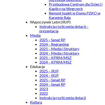
Przebudowa Centrum dla Dzieci i
Kaplicy na Węgrzech
Remont toalet w Domu PZKO w
Karwinie Raju
Wypoczynek Letni (IRJP)
Instrukcja rozliczenia dotacji –
prezentacja
Media
2025 – Senat RP
2024 – Regranting
2025 – Media i Struktury
2024 – Media i Struktury
2025 – KPRM/MSZ
2024 – KPRM/MSZ
Edukacja
2025 – IRJP
2024 – IRJP
2025 – Senat RP
2024 – Senat RP
2023
2022
Instrukcja rozliczenia dotacji
Kultura