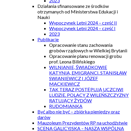
2023
Działania sfinansowane ze środków
otrzymanych od Ministerstwa Edukacji i
Nauki
Wypoczynek Letni 2024 – część II
Wypoczynek Letni 2024 – część I
2023
Publikacje
Opracowanie stanu zachowania
grobów rządowych w Wielkiej Brytanii
Opracowanie planu renowacji grobu
prof. Leona Bilińskiego
WILNIANIE, ŚWIADKOWIE
KATYNIA, EMIGRANCI. STANISŁAW
SWIANIEWICZ I JÓZEF
MACKIEWICZ
TAK TERAZ POSTĘPUJĄ UCZCIWI
LUDZIE. POLACY Z WILEŃSZCZYZNY
RATUJĄCY ŻYDÓW
RUDOMIANKA
Być albo nie być – zbiórka pieniędzy oraz
darów
Mauzoleum Prezydentów RP na uchodźstwie
SCENA GALICYJSKA – NASZA WSPÓLNA