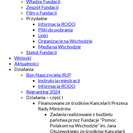
Władze Fundacji
Zespół Fundacji
Film o Fundacji
Przydatne
Informacja RODO
Pliki do pobrania
Linki
Organizacje na Wschodzie
Media na Wschodzie
Statut Fundacji
Wnioski
Aktualności
Działania
Bon Nauczyciela IRJP
Instrukcja rejestracji
Informacja RODO
Regranting 2024
Działania – część I
Finansowane ze środków Kancelarii Prezesa
Rady Ministrów
Zadania realizowane z budżetu
państwa przez Fundacje “Pomoc
Polakom na Wschodzie” im. Jana
Olszewskiego ze środków Kancelarii