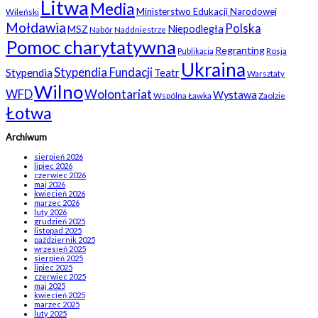
Litwa
Media
Ministerstwo Edukacji Narodowej
Wileński
Mołdawia
Polska
Niepodległa
MSZ
Nabór
Naddniestrze
Pomoc charytatywna
Regranting
Rosja
Publikacja
Ukraina
Stypendia Fundacji
Stypendia
Teatr
Warsztaty
Wilno
WFD
Wolontariat
Wystawa
Wspólna Ławka
Zaolzie
Łotwa
Archiwum
sierpień 2026
lipiec 2026
czerwiec 2026
maj 2026
kwiecień 2026
marzec 2026
luty 2026
grudzień 2025
listopad 2025
październik 2025
wrzesień 2025
sierpień 2025
lipiec 2025
czerwiec 2025
maj 2025
kwiecień 2025
marzec 2025
luty 2025