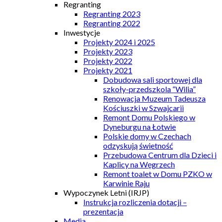
Regranting
Regranting 2023
Regranting 2022
Inwestycje
Projekty 2024 i 2025
Projekty 2023
Projekty 2022
Projekty 2021
Dobudowa sali sportowej dla
szkoły-przedszkola “Wilia”
Renowacja Muzeum Tadeusza
Kościuszki w Szwajcarii
Remont Domu Polskiego w
Dyneburgu na Łotwie
Polskie domy w Czechach
odzyskują świetność
Przebudowa Centrum dla Dzieci i
Kaplicy na Węgrzech
Remont toalet w Domu PZKO w
Karwinie Raju
Wypoczynek Letni (IRJP)
Instrukcja rozliczenia dotacji –
prezentacja
Media