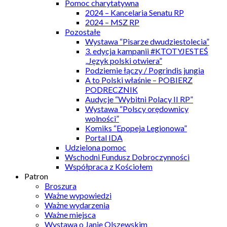
Pomoc charytatywna
2024 – Kancelaria Senatu RP
2024 – MSZ RP
Pozostałe
Wystawa “Pisarze dwudziestolecia”
3. edycja kampanii #KTOTYJESTEŚ
„Język polski otwiera”
Podziemie łączy / Pogrindis jungia
A to Polski właśnie – POBIERZ
PODRECZNIK
Audycje “Wybitni Polacy II RP”
Wystawa “Polscy orędownicy
wolności”
Komiks “Epopeja Legionowa”
Portal IDA
Udzielona pomoc
Wschodni Fundusz Dobroczynności
Współpraca z Kościołem
Patron
Broszura
Ważne wypowiedzi
Ważne wydarzenia
Ważne miejsca
Wystawa o Janie Olszewskim