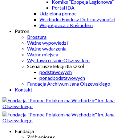
Komiks “Epopeja Legionowa”
Portal IDA
Udzielona pomoc
Wschodni Fundusz Dobroczynności
Współpraca z Kościołem
Patron
Broszura
Ważne wypowiedzi
Ważne wydarzenia
Ważne miejsca
Wystawa o Janie Olszewskim
Scenariusze lekcji dla szkół:
podstawowych
ponadpodstawowych
Fundacja Archiwum Jana Olszewskiego
Kontakt
Fundacja
Złóż wniosek