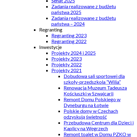
Senat 2025
Zadania realizowane z budżetu
państwa 2025
Zadania realizowane z budżetu
państwa – 2024
Regranting
Regranting 2023
Regranting 2022
Inwestycje
Projekty 2024 i 2025
Projekty 2023
Projekty 2022
Projekty 2021
Dobudowa sali sportowej dla
szkoły-przedszkola “Wilia”
Renowacja Muzeum Tadeusza
Kościuszki w Szwajcarii
Remont Domu Polskiego w
Dyneburgu na Łotwie
Polskie domy w Czechach
odzyskują świetność
Przebudowa Centrum dla Dzieci i
Kaplicy na Węgrzech
Remont toalet w Domu PZKO w