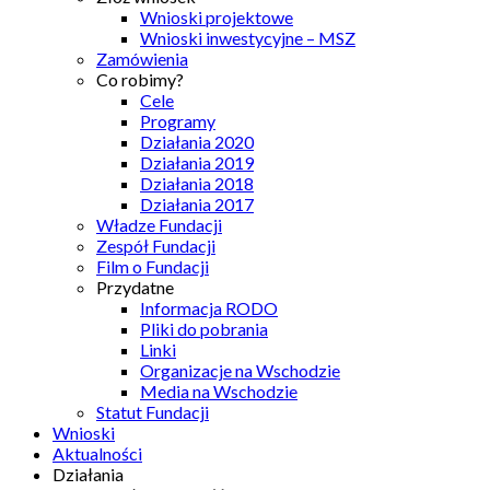
Wnioski projektowe
Wnioski inwestycyjne – MSZ
Zamówienia
Co robimy?
Cele
Programy
Działania 2020
Działania 2019
Działania 2018
Działania 2017
Władze Fundacji
Zespół Fundacji
Film o Fundacji
Przydatne
Informacja RODO
Pliki do pobrania
Linki
Organizacje na Wschodzie
Media na Wschodzie
Statut Fundacji
Wnioski
Aktualności
Działania