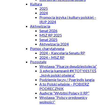
Kultura
2025
2024
Promocja języka i kultury polskiej –
IRJP 2024
Aktywizacja
Senat 2026
MSZ RP 2025
Senat 2025
Aktywizacja 2024
Pomoc charytatywna
2024 – Kancelaria Senatu RP
2024 – MSZ RP
Pozostałe
Wystawa “Pisarze dwudziestolecia”
3. edycja kampanii #KTOTYJESTEŚ
„Język polski otwiera”
Podziemie łączy / Pogrindis jungia
A to Polski właśnie – POBIERZ
PODRECZNIK
Audycje “Wybitni Polacy II RP”
Wystawa “Polscy orędownicy
wolności”