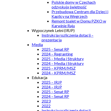
Polskie domy w Czechach
odzyskują świetność
Przebudowa Centrum dla Dzieci i
Kaplicy na Węgrzech
Remont toalet w Domu PZKO w
Karwinie Raju
Wypoczynek Letni (IRJP)
Instrukcja rozliczenia dotacji –
prezentacja
Media
2025 – Senat RP
2024 – Regranting
2025 – Media i Struktury
2024 – Media i Struktury
2025 – KPRM/MSZ
2024 – KPRM/MSZ
Edukacja
2025 – IRJP
2024 – IRJP
2025 – Senat RP
2024 – Senat RP
2023
2022
Instrukcja rozliczenia dotacji