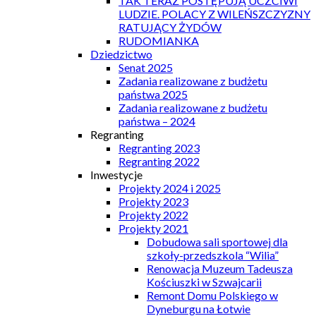
TAK TERAZ POSTĘPUJĄ UCZCIWI
LUDZIE. POLACY Z WILEŃSZCZYZNY
RATUJĄCY ŻYDÓW
RUDOMIANKA
Dziedzictwo
Senat 2025
Zadania realizowane z budżetu
państwa 2025
Zadania realizowane z budżetu
państwa – 2024
Regranting
Regranting 2023
Regranting 2022
Inwestycje
Projekty 2024 i 2025
Projekty 2023
Projekty 2022
Projekty 2021
Dobudowa sali sportowej dla
szkoły-przedszkola “Wilia”
Renowacja Muzeum Tadeusza
Kościuszki w Szwajcarii
Remont Domu Polskiego w
Dyneburgu na Łotwie