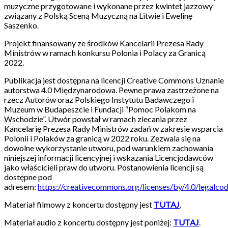
muzyczne przygotowane i wykonane przez kwintet jazzowy
związany z Polską Sceną Muzyczną na Litwie i Ewelinę
Saszenko.
Projekt finansowany ze środków Kancelarii Prezesa Rady
Ministrów w ramach konkursu Polonia i Polacy za Granicą
2022.
Publikacja jest dostępna na licencji Creative Commons Uznanie
autorstwa 4.0 Międzynarodowa. Pewne prawa zastrzeżone na
rzecz Autorów oraz Polskiego Instytutu Badawczego i
Muzeum w Budapeszcie i Fundacji “Pomoc Polakom na
Wschodzie”. Utwór powstał w ramach zlecania przez
Kancelarię Prezesa Rady Ministrów zadań w zakresie wsparcia
Polonii i Polaków za granicą w 2022 roku. Zezwala się na
dowolne wykorzystanie utworu, pod warunkiem zachowania
niniejszej informacji licencyjnej i wskazania Licencjodawców
jako właścicieli praw do utworu. Postanowienia licencji są
dostępne pod
adresem:
https://creativecommons.org/licenses/by/4.0/legalcod
Materiał filmowy z koncertu dostępny jest
TUTAJ
.
Materiał audio z koncertu dostępny jest poniżej:
TUTAJ
.