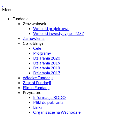
Menu
Fundacja
Złóż wniosek
Wnioski projektowe
Wnioski inwestycyjne – MSZ
Zamówienia
Co robimy?
Cele
Programy
Działania 2020
Działania 2019
Działania 2018
Działania 2017
Władze Fundacji
Zespół Fundacji
Film o Fundacji
Przydatne
Informacja RODO
Pliki do pobrania
Linki
Organizacje na Wschodzie