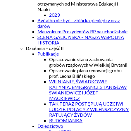
otrzymanych od Ministerstwa Edukacji i
Nauki
2023
Być albo nie być – zbiórka pieniędzy oraz
darów
Mauzoleum Prezydentów RP na uchodźstwie
SCENA GALICYJSKA – NASZA WSPÓLNA
HISTORIA
Działania – część II
Publikacje
Opracowanie stanu zachowania
grobów rządowych w Wielkiej Brytanii
Opracowanie planu renowacji grobu
prof. Leona Bilińskiego
WILNIANIE, ŚWIADKOWIE
KATYNIA, EMIGRANCI. STANISŁAW
SWIANIEWICZ I JÓZEF
MACKIEWICZ
TAK TERAZ POSTĘPUJĄ UCZCIWI
LUDZIE. POLACY Z WILEŃSZCZYZNY
RATUJĄCY ŻYDÓW
RUDOMIANKA
Dziedzictwo