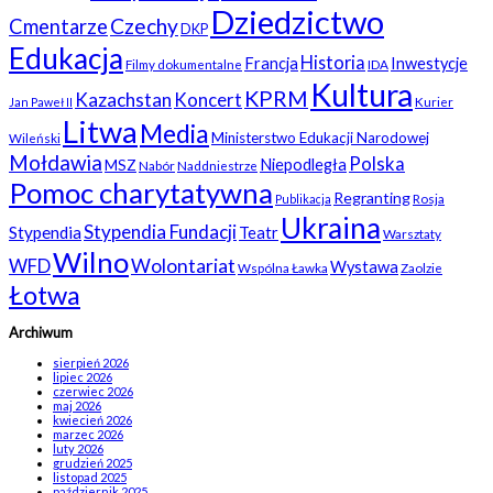
Dziedzictwo
Czechy
Cmentarze
DKP
Edukacja
Historia
Francja
Inwestycje
Filmy dokumentalne
IDA
Kultura
KPRM
Kazachstan
Koncert
Kurier
Jan Paweł II
Litwa
Media
Ministerstwo Edukacji Narodowej
Wileński
Mołdawia
Polska
Niepodległa
MSZ
Nabór
Naddniestrze
Pomoc charytatywna
Regranting
Rosja
Publikacja
Ukraina
Stypendia Fundacji
Stypendia
Teatr
Warsztaty
Wilno
WFD
Wolontariat
Wystawa
Wspólna Ławka
Zaolzie
Łotwa
Archiwum
sierpień 2026
lipiec 2026
czerwiec 2026
maj 2026
kwiecień 2026
marzec 2026
luty 2026
grudzień 2025
listopad 2025
październik 2025