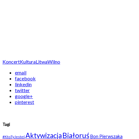
Koncert
Kultura
Litwa
Wilno
email
facebook
linkedin
twitter
google+
pinterest
Tagi
Białoruś
Aktywizacja
Bon Pierwszaka
#KtoTyJesteś