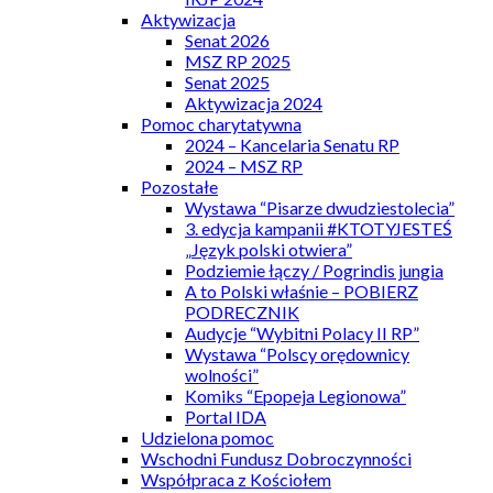
Aktywizacja
Senat 2026
MSZ RP 2025
Senat 2025
Aktywizacja 2024
Pomoc charytatywna
2024 – Kancelaria Senatu RP
2024 – MSZ RP
Pozostałe
Wystawa “Pisarze dwudziestolecia”
3. edycja kampanii #KTOTYJESTEŚ
„Język polski otwiera”
Podziemie łączy / Pogrindis jungia
A to Polski właśnie – POBIERZ
PODRECZNIK
Audycje “Wybitni Polacy II RP”
Wystawa “Polscy orędownicy
wolności”
Komiks “Epopeja Legionowa”
Portal IDA
Udzielona pomoc
Wschodni Fundusz Dobroczynności
Współpraca z Kościołem