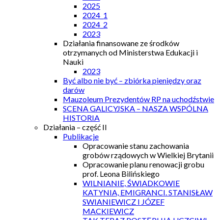
2025
2024_1
2024_2
2023
Działania finansowane ze środków
otrzymanych od Ministerstwa Edukacji i
Nauki
2023
Być albo nie być – zbiórka pieniędzy oraz
darów
Mauzoleum Prezydentów RP na uchodźstwie
SCENA GALICYJSKA – NASZA WSPÓLNA
HISTORIA
Działania – część II
Publikacje
Opracowanie stanu zachowania
grobów rządowych w Wielkiej Brytanii
Opracowanie planu renowacji grobu
prof. Leona Bilińskiego
WILNIANIE, ŚWIADKOWIE
KATYNIA, EMIGRANCI. STANISŁAW
SWIANIEWICZ I JÓZEF
MACKIEWICZ