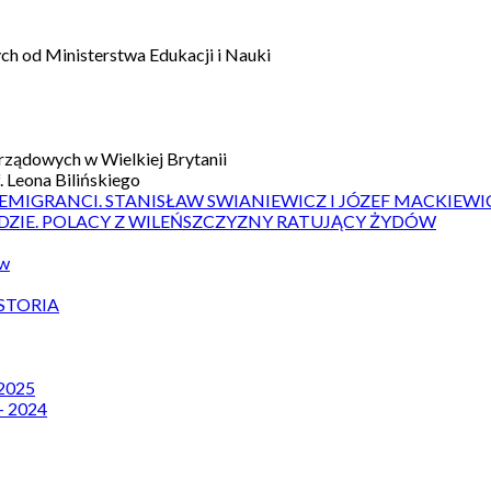
h od Ministerstwa Edukacji i Nauki
ządowych w Wielkiej Brytanii
 Leona Bilińskiego
 EMIGRANCI. STANISŁAW SWIANIEWICZ I JÓZEF MACKIEWI
DZIE. POLACY Z WILEŃSZCZYZNY RATUJĄCY ŻYDÓW
ów
STORIA
 2025
– 2024