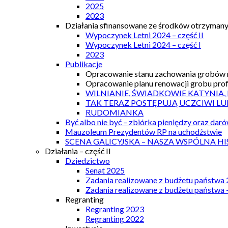
2025
2023
Działania sfinansowane ze środków otrzymanyc
Wypoczynek Letni 2024 – część II
Wypoczynek Letni 2024 – część I
2023
Publikacje
Opracowanie stanu zachowania grobów r
Opracowanie planu renowacji grobu prof.
WILNIANIE, ŚWIADKOWIE KATYNIA,
TAK TERAZ POSTĘPUJĄ UCZCIWI LU
RUDOMIANKA
Być albo nie być – zbiórka pieniędzy oraz dar
Mauzoleum Prezydentów RP na uchodźstwie
SCENA GALICYJSKA – NASZA WSPÓLNA HI
Działania – część II
Dziedzictwo
Senat 2025
Zadania realizowane z budżetu państwa
Zadania realizowane z budżetu państwa 
Regranting
Regranting 2023
Regranting 2022