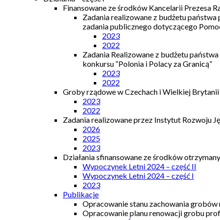
Finansowane ze środków Kancelarii Prezesa R
Zadania realizowane z budżetu państwa
zadania publicznego dotyczącego Pomocy
2023
2022
Zadania Realizowane z budżetu państwa
konkursu “Polonia i Polacy za Granicą”
2023
2022
Groby rządowe w Czechach i Wielkiej Brytanii
2023
2022
Zadania realizowane przez Instytut Rozwoju J
2026
2025
2023
Działania sfinansowane ze środków otrzymanyc
Wypoczynek Letni 2024 – część II
Wypoczynek Letni 2024 – część I
2023
Publikacje
Opracowanie stanu zachowania grobów r
Opracowanie planu renowacji grobu prof.