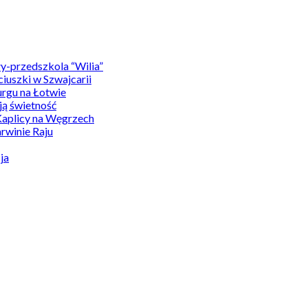
y-przedszkola “Wilia”
uszki w Szwajcarii
rgu na Łotwie
ą świetność
Kaplicy na Węgrzech
winie Raju
ja