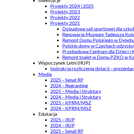
Inwestycje
Projekty 2024 i 2025
Projekty 2023
Projekty 2022
Projekty 2021
Dobudowa sali sportowej dla szkoł
Renowacja Muzeum Tadeusza Kości
Remont Domu Polskiego w Dynebu
Polskie domy w Czechach odzyskuj
Przebudowa Centrum dla Dzieci i 
Remont toalet w Domu PZKO w Kar
Wypoczynek Letni (IRJP)
Instrukcja rozliczenia dotacji – prezentac
Media
2025 – Senat RP
2024 – Regranting
2025 – Media i Struktury
2024 – Media i Struktury
2025 – KPRM/MSZ
2024 – KPRM/MSZ
Edukacja
2025 – IRJP
2024 – IRJP
2025 – Senat RP