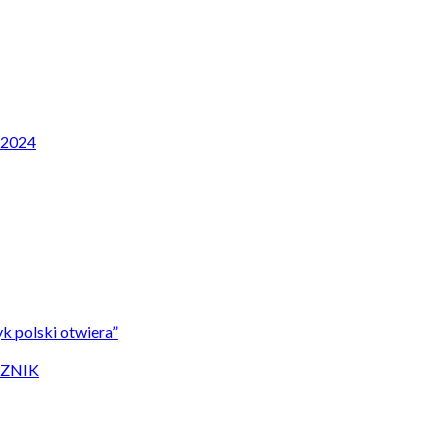
P 2024
k polski otwiera”
CZNIK