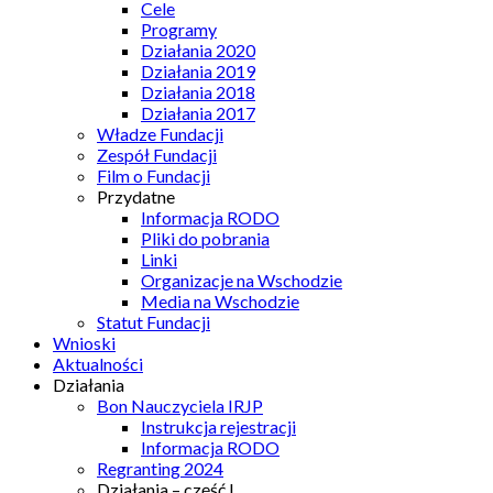
Cele
Programy
Działania 2020
Działania 2019
Działania 2018
Działania 2017
Władze Fundacji
Zespół Fundacji
Film o Fundacji
Przydatne
Informacja RODO
Pliki do pobrania
Linki
Organizacje na Wschodzie
Media na Wschodzie
Statut Fundacji
Wnioski
Aktualności
Działania
Bon Nauczyciela IRJP
Instrukcja rejestracji
Informacja RODO
Regranting 2024
Działania – część I