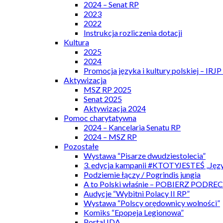
2024 – Senat RP
2023
2022
Instrukcja rozliczenia dotacji
Kultura
2025
2024
Promocja języka i kultury polskiej – IRJ
Aktywizacja
MSZ RP 2025
Senat 2025
Aktywizacja 2024
Pomoc charytatywna
2024 – Kancelaria Senatu RP
2024 – MSZ RP
Pozostałe
Wystawa “Pisarze dwudziestolecia”
3. edycja kampanii #KTOTYJESTEŚ „Języ
Podziemie łączy / Pogrindis jungia
A to Polski właśnie – POBIERZ PODRE
Audycje “Wybitni Polacy II RP”
Wystawa “Polscy orędownicy wolności”
Komiks “Epopeja Legionowa”
Portal IDA