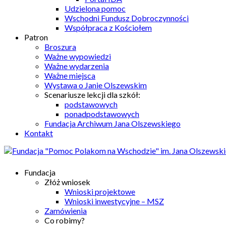
Udzielona pomoc
Wschodni Fundusz Dobroczynności
Współpraca z Kościołem
Patron
Broszura
Ważne wypowiedzi
Ważne wydarzenia
Ważne miejsca
Wystawa o Janie Olszewskim
Scenariusze lekcji dla szkół:
podstawowych
ponadpodstawowych
Fundacja Archiwum Jana Olszewskiego
Kontakt
Fundacja
Złóż wniosek
Wnioski projektowe
Wnioski inwestycyjne – MSZ
Zamówienia
Co robimy?