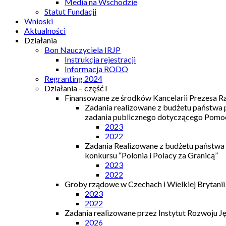
Media na Wschodzie
Statut Fundacji
Wnioski
Aktualności
Działania
Bon Nauczyciela IRJP
Instrukcja rejestracji
Informacja RODO
Regranting 2024
Działania – część I
Finansowane ze środków Kancelarii Prezesa R
Zadania realizowane z budżetu państwa
zadania publicznego dotyczącego Pomocy
2023
2022
Zadania Realizowane z budżetu państwa
konkursu “Polonia i Polacy za Granicą”
2023
2022
Groby rządowe w Czechach i Wielkiej Brytanii
2023
2022
Zadania realizowane przez Instytut Rozwoju J
2026