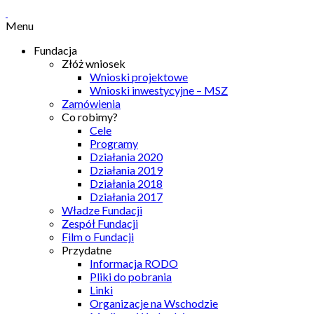
Menu
Fundacja
Złóż wniosek
Wnioski projektowe
Wnioski inwestycyjne – MSZ
Zamówienia
Co robimy?
Cele
Programy
Działania 2020
Działania 2019
Działania 2018
Działania 2017
Władze Fundacji
Zespół Fundacji
Film o Fundacji
Przydatne
Informacja RODO
Pliki do pobrania
Linki
Organizacje na Wschodzie