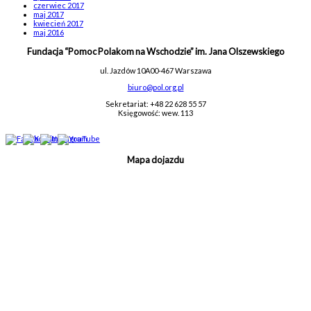
czerwiec 2017
maj 2017
kwiecień 2017
maj 2016
Fundacja “Pomoc Polakom na Wschodzie” im. Jana Olszewskiego
ul. Jazdów 10A
00-467 Warszawa
biuro@pol.org.pl
Sekretariat: +48 22 628 55 57
Księgowość: wew. 113
Mapa dojazdu