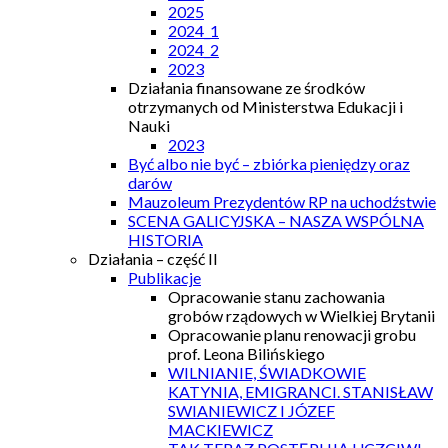
2025
2024_1
2024_2
2023
Działania finansowane ze środków
otrzymanych od Ministerstwa Edukacji i
Nauki
2023
Być albo nie być – zbiórka pieniędzy oraz
darów
Mauzoleum Prezydentów RP na uchodźstwie
SCENA GALICYJSKA – NASZA WSPÓLNA
HISTORIA
Działania – część II
Publikacje
Opracowanie stanu zachowania
grobów rządowych w Wielkiej Brytanii
Opracowanie planu renowacji grobu
prof. Leona Bilińskiego
WILNIANIE, ŚWIADKOWIE
KATYNIA, EMIGRANCI. STANISŁAW
SWIANIEWICZ I JÓZEF
MACKIEWICZ