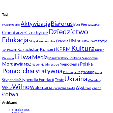
Tagi
Białoruś
Aktywizacja
Bon Pierwszaka
#KtoTyJesteś
Dziedzictwo
Czechy
Cmentarze
DKP
Edukacja
Historia
Francja
Inwestycje
Filmy dokumentalne
IDA
Kultura
KPRM
Kazachstan
Koncert
Kurier
Jan Paweł II
Litwa
Media
Ministerstwo Edukacji Narodowej
Wileński
Mołdawia
Polska
Niepodległa
MSZ
Nabór
Naddniestrze
Pomoc charytatywna
Regranting
Rosja
Publikacja
Ukraina
Stypendia Fundacji
Stypendia
Teatr
Warsztaty
Wilno
WFD
Wolontariat
Wystawa
Wspólna Ławka
Zaolzie
Łotwa
Archiwum
sierpień 2026
lipiec 2026