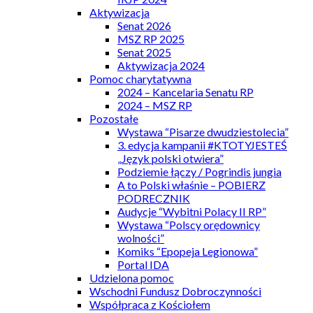
Aktywizacja
Senat 2026
MSZ RP 2025
Senat 2025
Aktywizacja 2024
Pomoc charytatywna
2024 – Kancelaria Senatu RP
2024 – MSZ RP
Pozostałe
Wystawa “Pisarze dwudziestolecia”
3. edycja kampanii #KTOTYJESTEŚ
„Język polski otwiera”
Podziemie łączy / Pogrindis jungia
A to Polski właśnie – POBIERZ
PODRECZNIK
Audycje “Wybitni Polacy II RP”
Wystawa “Polscy orędownicy
wolności”
Komiks “Epopeja Legionowa”
Portal IDA
Udzielona pomoc
Wschodni Fundusz Dobroczynności
Współpraca z Kościołem