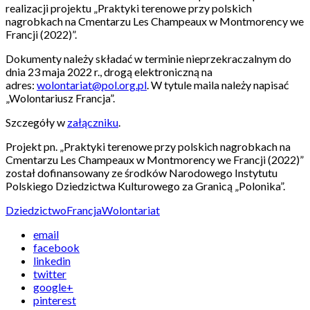
realizacji projektu „Praktyki terenowe przy polskich
nagrobkach na Cmentarzu Les Champeaux w Montmorency we
Francji (2022)”.
Dokumenty należy składać w terminie nieprzekraczalnym do
dnia 23 maja 2022 r., drogą elektroniczną na
adres:
wolontariat@pol.org.pl
. W tytule maila należy napisać
„Wolontariusz Francja”.
Szczegóły w
załączniku
.
Projekt pn. „Praktyki terenowe przy polskich nagrobkach na
Cmentarzu Les Champeaux w Montmorency we Francji (2022)”
został dofinansowany ze środków Narodowego Instytutu
Polskiego Dziedzictwa Kulturowego za Granicą „Polonika”.
Dziedzictwo
Francja
Wolontariat
email
facebook
linkedin
twitter
google+
pinterest