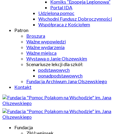
Komiks “Epopeja Legionowa”
Portal IDA
Udzielona pomoc
Wschodni Fundusz Dobroczynności
Współpraca z Kościołem
Patron
Broszura
Ważne wypowiedzi
Ważne wydarzenia
Ważne miejsca
Wystawa o Janie Olszewskim
Scenariusze lekcji dla szkół:
podstawowych
ponadpodstawowych
Fundacja Archiwum Jana Olszewskiego
Kontakt
Fundacja
Złóż wniosek