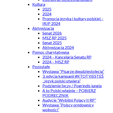
Kultura
2025
2024
Promocja języka i kultury polskiej –
IRJP 2024
Aktywizacja
Senat 2026
MSZ RP 2025
Senat 2025
Aktywizacja 2024
Pomoc charytatywna
2024 – Kancelaria Senatu RP
2024 – MSZ RP
Pozostałe
Wystawa “Pisarze dwudziestolecia”
3. edycja kampanii #KTOTYJESTEŚ
„Język polski otwiera”
Podziemie łączy / Pogrindis jungia
A to Polski właśnie – POBIERZ
PODRECZNIK
Audycje “Wybitni Polacy II RP”
Wystawa “Polscy orędownicy
wolności”