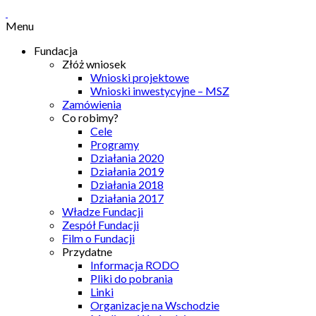
Menu
Fundacja
Złóż wniosek
Wnioski projektowe
Wnioski inwestycyjne – MSZ
Zamówienia
Co robimy?
Cele
Programy
Działania 2020
Działania 2019
Działania 2018
Działania 2017
Władze Fundacji
Zespół Fundacji
Film o Fundacji
Przydatne
Informacja RODO
Pliki do pobrania
Linki
Organizacje na Wschodzie