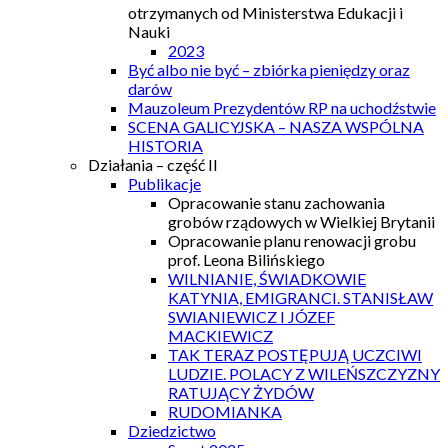
otrzymanych od Ministerstwa Edukacji i
Nauki
2023
Być albo nie być – zbiórka pieniędzy oraz
darów
Mauzoleum Prezydentów RP na uchodźstwie
SCENA GALICYJSKA – NASZA WSPÓLNA
HISTORIA
Działania – część II
Publikacje
Opracowanie stanu zachowania
grobów rządowych w Wielkiej Brytanii
Opracowanie planu renowacji grobu
prof. Leona Bilińskiego
WILNIANIE, ŚWIADKOWIE
KATYNIA, EMIGRANCI. STANISŁAW
SWIANIEWICZ I JÓZEF
MACKIEWICZ
TAK TERAZ POSTĘPUJĄ UCZCIWI
LUDZIE. POLACY Z WILEŃSZCZYZNY
RATUJĄCY ŻYDÓW
RUDOMIANKA
Dziedzictwo