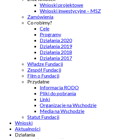
Wnioski projektowe
Wnioski inwestycyjne – MSZ
Zamówienia
Co robimy?
Cele
Programy
Działania 2020
Działania 2019
Działania 2018
Działania 2017
Władze Fundacji
Zespół Fundacji
Film o Fundacji
Przydatne
Informacja RODO
Pliki do pobrania
Linki
Organizacje na Wschodzie
Media na Wschodzie
Statut Fundacji
Wnioski
Aktualności
Działania