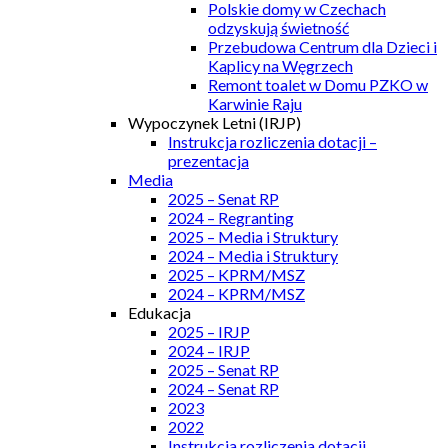
Polskie domy w Czechach
odzyskują świetność
Przebudowa Centrum dla Dzieci i
Kaplicy na Węgrzech
Remont toalet w Domu PZKO w
Karwinie Raju
Wypoczynek Letni (IRJP)
Instrukcja rozliczenia dotacji –
prezentacja
Media
2025 – Senat RP
2024 – Regranting
2025 – Media i Struktury
2024 – Media i Struktury
2025 – KPRM/MSZ
2024 – KPRM/MSZ
Edukacja
2025 – IRJP
2024 – IRJP
2025 – Senat RP
2024 – Senat RP
2023
2022
Instrukcja rozliczenia dotacji