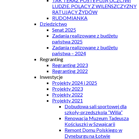
TAK TERAZ POSTĘPUJĄ UCZCIWI
LUDZIE. POLACY Z WILEŃSZCZYZNY
RATUJĄCY ŻYDÓW
RUDOMIANKA
Dziedzictwo
Senat 2025
Zadania realizowane z budżetu
państwa 2025
Zadania realizowane z budżetu
państwa – 2024
Regranting
Regranting 2023
Regranting 2022
Inwestycje
Projekty 2024 i 2025
Projekty 2023
Projekty 2022
Projekty 2021
Dobudowa sali sportowej dla
szkoły-przedszkola “Wilia”
Renowacja Muzeum Tadeusza
Kościuszki w Szwajcarii
Remont Domu Polskiego w
Dyneburgu na Łotwie