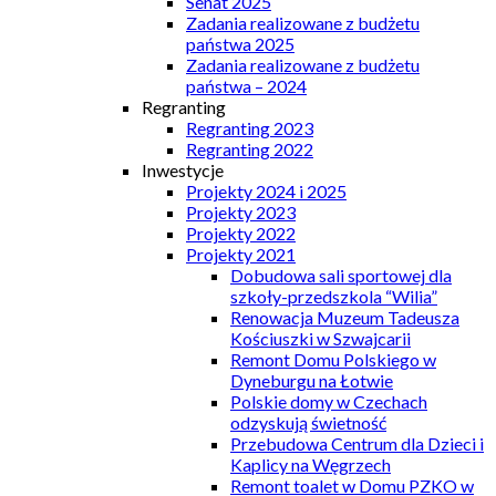
Senat 2025
Zadania realizowane z budżetu
państwa 2025
Zadania realizowane z budżetu
państwa – 2024
Regranting
Regranting 2023
Regranting 2022
Inwestycje
Projekty 2024 i 2025
Projekty 2023
Projekty 2022
Projekty 2021
Dobudowa sali sportowej dla
szkoły-przedszkola “Wilia”
Renowacja Muzeum Tadeusza
Kościuszki w Szwajcarii
Remont Domu Polskiego w
Dyneburgu na Łotwie
Polskie domy w Czechach
odzyskują świetność
Przebudowa Centrum dla Dzieci i
Kaplicy na Węgrzech
Remont toalet w Domu PZKO w