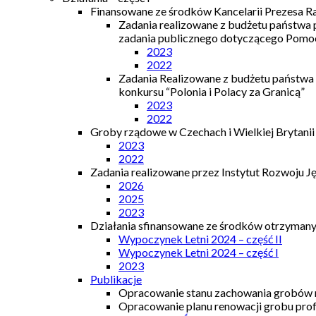
Finansowane ze środków Kancelarii Prezesa R
Zadania realizowane z budżetu państwa
zadania publicznego dotyczącego Pomocy
2023
2022
Zadania Realizowane z budżetu państwa
konkursu “Polonia i Polacy za Granicą”
2023
2022
Groby rządowe w Czechach i Wielkiej Brytanii
2023
2022
Zadania realizowane przez Instytut Rozwoju J
2026
2025
2023
Działania sfinansowane ze środków otrzymanyc
Wypoczynek Letni 2024 – część II
Wypoczynek Letni 2024 – część I
2023
Publikacje
Opracowanie stanu zachowania grobów r
Opracowanie planu renowacji grobu prof.