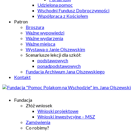
Udzielona pomoc
Wschodni Fundusz Dobroczynności
Współpraca z Kościołem
Patron
Broszura
Ważne wypowiedzi
Ważne wydarzenia
Ważne miejsca
Wystawa o Janie Olszewskim
Scenariusze lekcji dla szkół:
podstawowych
ponadpodstawowych
Fundacja Archiwum Jana Olszewskiego
Kontakt
Fundacja
Złóż wniosek
Wnioski projektowe
Wnioski inwestycyjne – MSZ
Zamówienia
Co robimy?