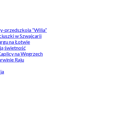
y-przedszkola “Wilia”
uszki w Szwajcarii
rgu na Łotwie
ą świetność
Kaplicy na Węgrzech
winie Raju
ja