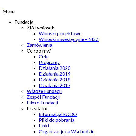
Menu
Fundacja
Złóż wniosek
Wnioski projektowe
Wnioski inwestycyjne – MSZ
Zamówienia
Co robimy?
Cele
Programy
Działania 2020
Działania 2019
Działania 2018
Działania 2017
Władze Fundacji
Zespół Fundacji
Film o Fundacji
Przydatne
Informacja RODO
Pliki do pobrania
Linki
Organizacje na Wschodzie