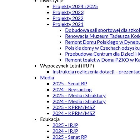
Inwestycje
Projekty 2024 i 2025
Projekty 2023
Projekty 2022
Projekty 2021
Dobudowa sali sportowej dla szkoł
Renowacja Muzeum Tadeusza Kości
Remont Domu Polskiego w Dynebu
Polskie domy w Czechach odzyskuj
Przebudowa Centrum dla Dzieci i 
Remont toalet w Domu PZKO w Kar
Wypoczynek Letni (IRJP)
Instrukcja rozliczenia dotacji – prezentac
Media
2025 – Senat RP
2024 – Regranting
2025 – Media i Struktury
2024 – Media i Struktury
2025 – KPRM/MSZ
2024 – KPRM/MSZ
Edukacja
2025 – IRJP
2024 – IRJP
2025 – Senat RP