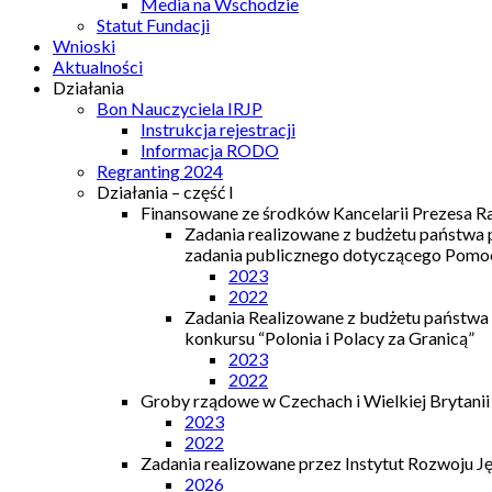
Media na Wschodzie
Statut Fundacji
Wnioski
Aktualności
Działania
Bon Nauczyciela IRJP
Instrukcja rejestracji
Informacja RODO
Regranting 2024
Działania – część I
Finansowane ze środków Kancelarii Prezesa R
Zadania realizowane z budżetu państwa
zadania publicznego dotyczącego Pomocy
2023
2022
Zadania Realizowane z budżetu państwa
konkursu “Polonia i Polacy za Granicą”
2023
2022
Groby rządowe w Czechach i Wielkiej Brytanii
2023
2022
Zadania realizowane przez Instytut Rozwoju J
2026