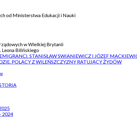
h od Ministerstwa Edukacji i Nauki
ządowych w Wielkiej Brytanii
 Leona Bilińskiego
 EMIGRANCI. STANISŁAW SWIANIEWICZ I JÓZEF MACKIEWI
DZIE. POLACY Z WILEŃSZCZYZNY RATUJĄCY ŻYDÓW
ów
STORIA
 2025
– 2024