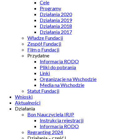
Cele
Programy
Działania 2020
Działania 2019
Działania 2018
Działania 2017
Władze Fundacji
Zespół Fundacji
Film o Fundacji
Przydatne
Informacja RODO
Pliki do pobrania
Linki
Organizacje na Wschodzie
Media na Wschodzie
Statut Fundacji
Wnioski
Aktualności
Działania
Bon Nauczyciela IRJP
Instrukcja rejestracji
Informacja RODO
Regranting 2024
Działania – część I