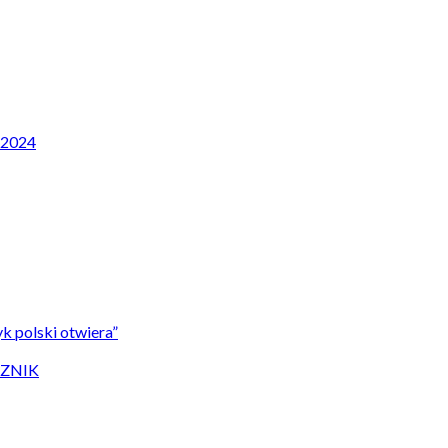
P 2024
k polski otwiera”
CZNIK