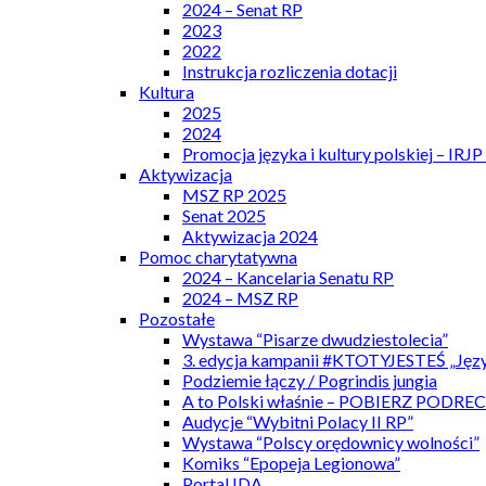
2024 – Senat RP
2023
2022
Instrukcja rozliczenia dotacji
Kultura
2025
2024
Promocja języka i kultury polskiej – IRJ
Aktywizacja
MSZ RP 2025
Senat 2025
Aktywizacja 2024
Pomoc charytatywna
2024 – Kancelaria Senatu RP
2024 – MSZ RP
Pozostałe
Wystawa “Pisarze dwudziestolecia”
3. edycja kampanii #KTOTYJESTEŚ „Języ
Podziemie łączy / Pogrindis jungia
A to Polski właśnie – POBIERZ PODRE
Audycje “Wybitni Polacy II RP”
Wystawa “Polscy orędownicy wolności”
Komiks “Epopeja Legionowa”
Portal IDA