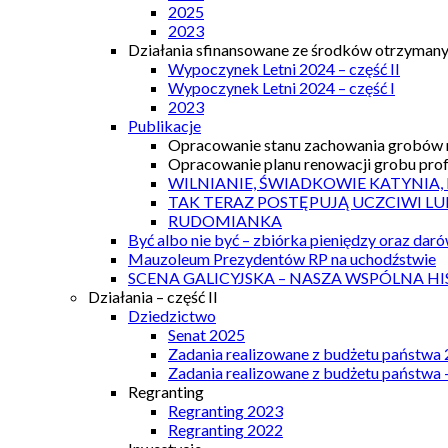
2025
2023
Działania sfinansowane ze środków otrzymanyc
Wypoczynek Letni 2024 – część II
Wypoczynek Letni 2024 – część I
2023
Publikacje
Opracowanie stanu zachowania grobów r
Opracowanie planu renowacji grobu prof.
WILNIANIE, ŚWIADKOWIE KATYNIA,
TAK TERAZ POSTĘPUJĄ UCZCIWI LU
RUDOMIANKA
Być albo nie być – zbiórka pieniędzy oraz dar
Mauzoleum Prezydentów RP na uchodźstwie
SCENA GALICYJSKA – NASZA WSPÓLNA HI
Działania – część II
Dziedzictwo
Senat 2025
Zadania realizowane z budżetu państwa
Zadania realizowane z budżetu państwa 
Regranting
Regranting 2023
Regranting 2022