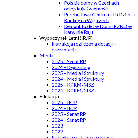
Polskie domy w Czechach
odzyskują świetność
Przebudowa Centrum dla Dzieci i
Kaplicy na Węgrzech
Remont toalet w Domu PZKO w
Karwinie Raju
Wypoczynek Letni (IRJP)
Instrukcja rozliczenia dotacji –
prezentacja
Media
2025 – Senat RP
2024 – Regranting
2025 – Media i Struktury
2024 – Media i Struktury
2025 – KPRM/MSZ
2024 – KPRM/MSZ
Edukacja
2025 – IRJP
2024 – IRJP
2025 – Senat RP
2024 – Senat RP
2023
2022
Instrukcja rozliczenia dotacji