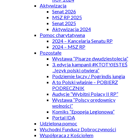
Aktywizacja
Senat 2026
MSZ RP 2025
Senat 2025
Aktywizacja 2024
Pomoc charytatywna
2024 – Kancelaria Senatu RP
2024 – MSZ RP
Pozostałe
Wystawa “Pisarze dwudziestolecia”
3. edycja kampanii #KTOTYJESTEŚ
„Język polski otwiera”
Podziemie łączy / Pogrindis jungia
A to Polski właśnie – POBIERZ
PODRECZNIK
Audycje “Wybitni Polacy II RP”
Wystawa “Polscy orędownicy
wolności”
Komiks “Epopeja Legionowa”
Portal IDA
Udzielona pomoc
Wschodni Fundusz Dobroczynności
Współpraca z Kościołem