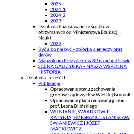
2025
2024_1
2024_2
2023
Działania finansowane ze środków
otrzymanych od Ministerstwa Edukacji i
Nauki
2023
Być albo nie być – zbiórka pieniędzy oraz
darów
Mauzoleum Prezydentów RP na uchodźstwie
SCENA GALICYJSKA – NASZA WSPÓLNA
HISTORIA
Działania – część II
Publikacje
Opracowanie stanu zachowania
grobów rządowych w Wielkiej Brytanii
Opracowanie planu renowacji grobu
prof. Leona Bilińskiego
WILNIANIE, ŚWIADKOWIE
KATYNIA, EMIGRANCI. STANISŁAW
SWIANIEWICZ I JÓZEF
MACKIEWICZ