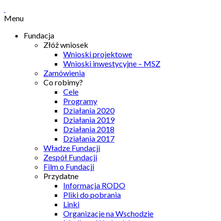
Menu
Fundacja
Złóż wniosek
Wnioski projektowe
Wnioski inwestycyjne – MSZ
Zamówienia
Co robimy?
Cele
Programy
Działania 2020
Działania 2019
Działania 2018
Działania 2017
Władze Fundacji
Zespół Fundacji
Film o Fundacji
Przydatne
Informacja RODO
Pliki do pobrania
Linki
Organizacje na Wschodzie