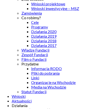
Wnioski projektowe
Wnioski inwestycyjne – MSZ
Zamówienia
Co robimy?
Cele
Programy
Działania 2020
Działania 2019
Działania 2018
Działania 2017
Władze Fundacji
Zespół Fundacji
Film o Fundacji
Przydatne
Informacja RODO
Pliki do pobrania
Linki
Organizacje na Wschodzie
Media na Wschodzie
Statut Fundacji
Wnioski
Aktualności
Działania