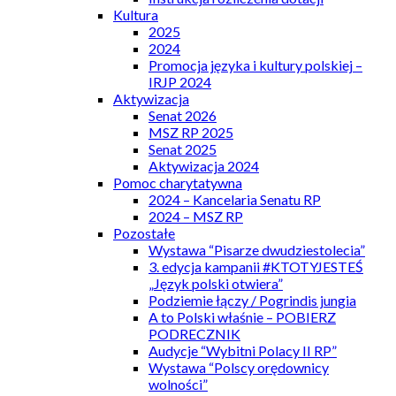
Kultura
2025
2024
Promocja języka i kultury polskiej –
IRJP 2024
Aktywizacja
Senat 2026
MSZ RP 2025
Senat 2025
Aktywizacja 2024
Pomoc charytatywna
2024 – Kancelaria Senatu RP
2024 – MSZ RP
Pozostałe
Wystawa “Pisarze dwudziestolecia”
3. edycja kampanii #KTOTYJESTEŚ
„Język polski otwiera”
Podziemie łączy / Pogrindis jungia
A to Polski właśnie – POBIERZ
PODRECZNIK
Audycje “Wybitni Polacy II RP”
Wystawa “Polscy orędownicy
wolności”