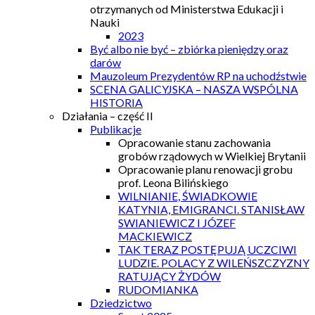
otrzymanych od Ministerstwa Edukacji i
Nauki
2023
Być albo nie być – zbiórka pieniędzy oraz
darów
Mauzoleum Prezydentów RP na uchodźstwie
SCENA GALICYJSKA – NASZA WSPÓLNA
HISTORIA
Działania – część II
Publikacje
Opracowanie stanu zachowania
grobów rządowych w Wielkiej Brytanii
Opracowanie planu renowacji grobu
prof. Leona Bilińskiego
WILNIANIE, ŚWIADKOWIE
KATYNIA, EMIGRANCI. STANISŁAW
SWIANIEWICZ I JÓZEF
MACKIEWICZ
TAK TERAZ POSTĘPUJĄ UCZCIWI
LUDZIE. POLACY Z WILEŃSZCZYZNY
RATUJĄCY ŻYDÓW
RUDOMIANKA
Dziedzictwo