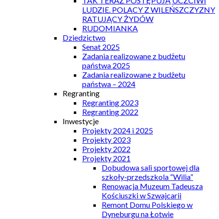
TAK TERAZ POSTĘPUJĄ UCZCIWI
LUDZIE. POLACY Z WILEŃSZCZYZNY
RATUJĄCY ŻYDÓW
RUDOMIANKA
Dziedzictwo
Senat 2025
Zadania realizowane z budżetu
państwa 2025
Zadania realizowane z budżetu
państwa – 2024
Regranting
Regranting 2023
Regranting 2022
Inwestycje
Projekty 2024 i 2025
Projekty 2023
Projekty 2022
Projekty 2021
Dobudowa sali sportowej dla
szkoły-przedszkola “Wilia”
Renowacja Muzeum Tadeusza
Kościuszki w Szwajcarii
Remont Domu Polskiego w
Dyneburgu na Łotwie