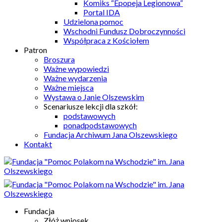
Komiks “Epopeja Legionowa”
Portal IDA
Udzielona pomoc
Wschodni Fundusz Dobroczynności
Współpraca z Kościołem
Patron
Broszura
Ważne wypowiedzi
Ważne wydarzenia
Ważne miejsca
Wystawa o Janie Olszewskim
Scenariusze lekcji dla szkół:
podstawowych
ponadpodstawowych
Fundacja Archiwum Jana Olszewskiego
Kontakt
Fundacja
Złóż wniosek