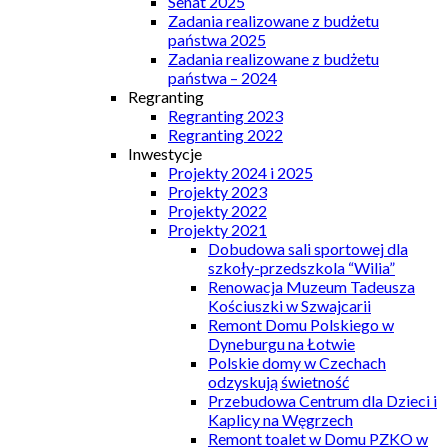
Senat 2025
Zadania realizowane z budżetu
państwa 2025
Zadania realizowane z budżetu
państwa – 2024
Regranting
Regranting 2023
Regranting 2022
Inwestycje
Projekty 2024 i 2025
Projekty 2023
Projekty 2022
Projekty 2021
Dobudowa sali sportowej dla
szkoły-przedszkola “Wilia”
Renowacja Muzeum Tadeusza
Kościuszki w Szwajcarii
Remont Domu Polskiego w
Dyneburgu na Łotwie
Polskie domy w Czechach
odzyskują świetność
Przebudowa Centrum dla Dzieci i
Kaplicy na Węgrzech
Remont toalet w Domu PZKO w