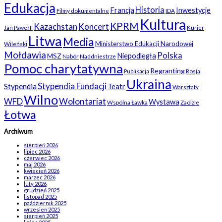
Edukacja
Historia
Francja
Inwestycje
Filmy dokumentalne
IDA
Kultura
KPRM
Kazachstan
Koncert
Kurier
Jan Paweł II
Litwa
Media
Ministerstwo Edukacji Narodowej
Wileński
Mołdawia
Polska
Niepodległa
MSZ
Nabór
Naddniestrze
Pomoc charytatywna
Regranting
Rosja
Publikacja
Ukraina
Stypendia Fundacji
Stypendia
Teatr
Warsztaty
Wilno
WFD
Wolontariat
Wystawa
Wspólna Ławka
Zaolzie
Łotwa
Archiwum
sierpień 2026
lipiec 2026
czerwiec 2026
maj 2026
kwiecień 2026
marzec 2026
luty 2026
grudzień 2025
listopad 2025
październik 2025
wrzesień 2025
sierpień 2025