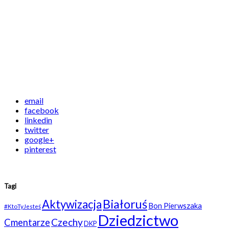
email
facebook
linkedin
twitter
google+
pinterest
Tagi
Białoruś
Aktywizacja
Bon Pierwszaka
#KtoTyJesteś
Dziedzictwo
Czechy
Cmentarze
DKP