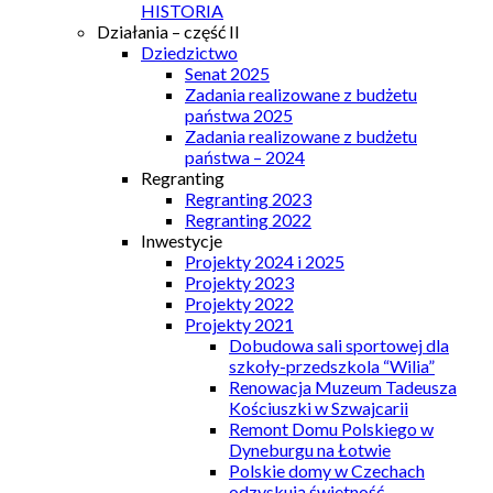
HISTORIA
Działania – część II
Dziedzictwo
Senat 2025
Zadania realizowane z budżetu
państwa 2025
Zadania realizowane z budżetu
państwa – 2024
Regranting
Regranting 2023
Regranting 2022
Inwestycje
Projekty 2024 i 2025
Projekty 2023
Projekty 2022
Projekty 2021
Dobudowa sali sportowej dla
szkoły-przedszkola “Wilia”
Renowacja Muzeum Tadeusza
Kościuszki w Szwajcarii
Remont Domu Polskiego w
Dyneburgu na Łotwie
Polskie domy w Czechach
odzyskują świetność