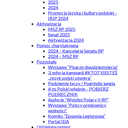
2025
2024
Promocja języka i kultury polskiej –
IRJP 2024
Aktywizacja
MSZ RP 2025
Senat 2025
Aktywizacja 2024
Pomoc charytatywna
2024 – Kancelaria Senatu RP
2024 – MSZ RP
Pozostałe
Wystawa “Pisarze dwudziestolecia”
3. edycja kampanii #KTOTYJESTEŚ
„Język polski otwiera”
Podziemie łączy / Pogrindis jungia
A to Polski właśnie – POBIERZ
PODRECZNIK
Audycje “Wybitni Polacy II RP”
Wystawa “Polscy orędownicy
wolności”
Komiks “Epopeja Legionowa”
Portal IDA
Udzielona pomoc