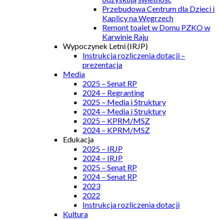
Przebudowa Centrum dla Dzieci i
Kaplicy na Węgrzech
Remont toalet w Domu PZKO w
Karwinie Raju
Wypoczynek Letni (IRJP)
Instrukcja rozliczenia dotacji –
prezentacja
Media
2025 – Senat RP
2024 – Regranting
2025 – Media i Struktury
2024 – Media i Struktury
2025 – KPRM/MSZ
2024 – KPRM/MSZ
Edukacja
2025 – IRJP
2024 – IRJP
2025 – Senat RP
2024 – Senat RP
2023
2022
Instrukcja rozliczenia dotacji
Kultura