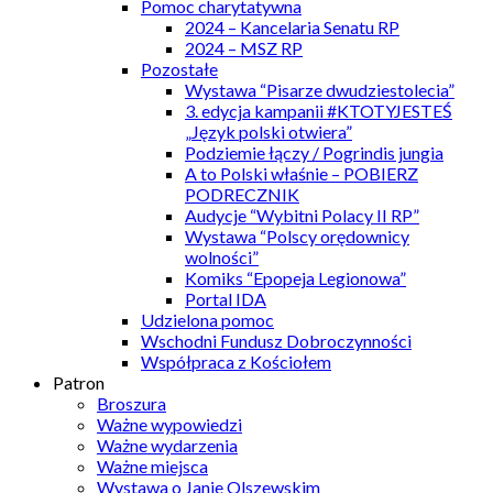
Pomoc charytatywna
2024 – Kancelaria Senatu RP
2024 – MSZ RP
Pozostałe
Wystawa “Pisarze dwudziestolecia”
3. edycja kampanii #KTOTYJESTEŚ
„Język polski otwiera”
Podziemie łączy / Pogrindis jungia
A to Polski właśnie – POBIERZ
PODRECZNIK
Audycje “Wybitni Polacy II RP”
Wystawa “Polscy orędownicy
wolności”
Komiks “Epopeja Legionowa”
Portal IDA
Udzielona pomoc
Wschodni Fundusz Dobroczynności
Współpraca z Kościołem
Patron
Broszura
Ważne wypowiedzi
Ważne wydarzenia
Ważne miejsca
Wystawa o Janie Olszewskim