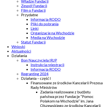
Władze Fundacji
Zespół Fundacji
Film o Fundacji
Przydatne
Informacja RODO
Pliki do pobrania
Linki
Organizacje na Wschodzie
Media na Wschodzie
Statut Fundacji
Wnioski
Aktualności
Działania
Bon Nauczyciela IRJP
Instrukcja rejestracji
Informacja RODO
Regranting 2024
Działania – część I
Finansowane ze środków Kancelarii Prezesa
Rady Ministrów
Zadania realizowane z budżetu
państwa przez Fundacje “Pomoc
Polakom na Wschodzie” im. Jana
Olszewskiego ze środków Kancelarii