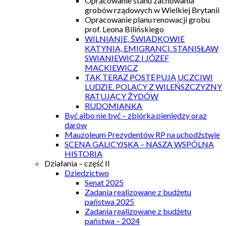
Opracowanie stanu zachowania
grobów rządowych w Wielkiej Brytanii
Opracowanie planu renowacji grobu
prof. Leona Bilińskiego
WILNIANIE, ŚWIADKOWIE
KATYNIA, EMIGRANCI. STANISŁAW
SWIANIEWICZ I JÓZEF
MACKIEWICZ
TAK TERAZ POSTĘPUJĄ UCZCIWI
LUDZIE. POLACY Z WILEŃSZCZYZNY
RATUJĄCY ŻYDÓW
RUDOMIANKA
Być albo nie być – zbiórka pieniędzy oraz
darów
Mauzoleum Prezydentów RP na uchodźstwie
SCENA GALICYJSKA – NASZA WSPÓLNA
HISTORIA
Działania – część II
Dziedzictwo
Senat 2025
Zadania realizowane z budżetu
państwa 2025
Zadania realizowane z budżetu
państwa – 2024