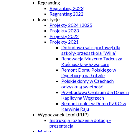
Regranting
Regranting 2023
Regranting 2022
Inwestycje
Projekty 2024 i 2025
Projekty 2023
Projekty 2022
Projekty 2021
Dobudowa sali sportowej dla
szkoły-przedszkola “Wilia”
Renowacja Muzeum Tadeusza
Kościuszki w Szwajcarii
Remont Domu Polskiego w
Dyneburgu na Łotwie
Polskie domy w Czechach
odzyskują świetność
Przebudowa Centrum dla Dzieci i
Kaplicy na Węgrzech
Remont toalet w Domu PZKO w
Karwinie Raju
Wypoczynek Letni (IRJP)
Instrukcja rozliczenia dotacji –
prezentacja
Media