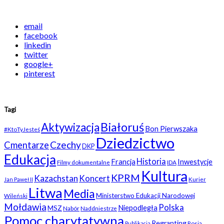
email
facebook
linkedin
twitter
google+
pinterest
Tagi
Białoruś
Aktywizacja
Bon Pierwszaka
#KtoTyJesteś
Dziedzictwo
Czechy
Cmentarze
DKP
Edukacja
Historia
Francja
Inwestycje
Filmy dokumentalne
IDA
Kultura
KPRM
Kazachstan
Koncert
Kurier
Jan Paweł II
Litwa
Media
Ministerstwo Edukacji Narodowej
Wileński
Mołdawia
Polska
Niepodległa
MSZ
Nabór
Naddniestrze
Pomoc charytatywna
Regranting
Rosja
Publikacja