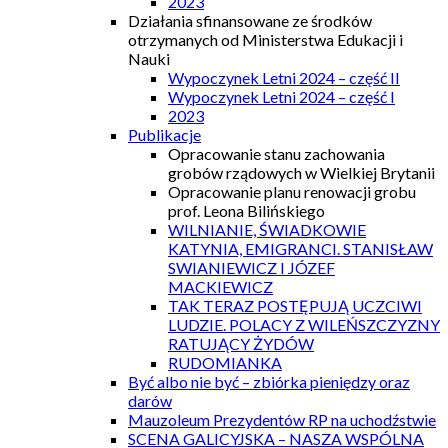
2023
Działania sfinansowane ze środków
otrzymanych od Ministerstwa Edukacji i
Nauki
Wypoczynek Letni 2024 – część II
Wypoczynek Letni 2024 – część I
2023
Publikacje
Opracowanie stanu zachowania
grobów rządowych w Wielkiej Brytanii
Opracowanie planu renowacji grobu
prof. Leona Bilińskiego
WILNIANIE, ŚWIADKOWIE
KATYNIA, EMIGRANCI. STANISŁAW
SWIANIEWICZ I JÓZEF
MACKIEWICZ
TAK TERAZ POSTĘPUJĄ UCZCIWI
LUDZIE. POLACY Z WILEŃSZCZYZNY
RATUJĄCY ŻYDÓW
RUDOMIANKA
Być albo nie być – zbiórka pieniędzy oraz
darów
Mauzoleum Prezydentów RP na uchodźstwie
SCENA GALICYJSKA – NASZA WSPÓLNA