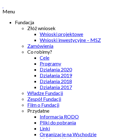
Menu
Fundacja
Złóż wniosek
Wnioski projektowe
Wnioski inwestycyjne – MSZ
Zamówienia
Co robimy?
Cele
Programy
Działania 2020
Działania 2019
Działania 2018
Działania 2017
Władze Fundacji
Zespół Fundacji
Film o Fundacji
Przydatne
Informacja RODO
Pliki do pobrania
Linki
Organizacje na Wschodzie