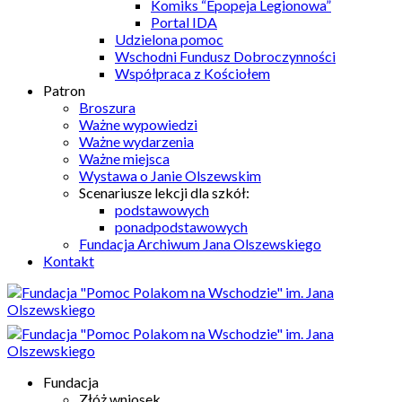
Komiks “Epopeja Legionowa”
Portal IDA
Udzielona pomoc
Wschodni Fundusz Dobroczynności
Współpraca z Kościołem
Patron
Broszura
Ważne wypowiedzi
Ważne wydarzenia
Ważne miejsca
Wystawa o Janie Olszewskim
Scenariusze lekcji dla szkół:
podstawowych
ponadpodstawowych
Fundacja Archiwum Jana Olszewskiego
Kontakt
Fundacja
Złóż wniosek