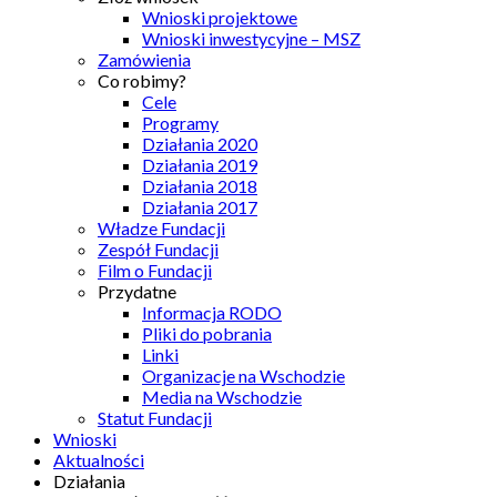
Wnioski projektowe
Wnioski inwestycyjne – MSZ
Zamówienia
Co robimy?
Cele
Programy
Działania 2020
Działania 2019
Działania 2018
Działania 2017
Władze Fundacji
Zespół Fundacji
Film o Fundacji
Przydatne
Informacja RODO
Pliki do pobrania
Linki
Organizacje na Wschodzie
Media na Wschodzie
Statut Fundacji
Wnioski
Aktualności
Działania