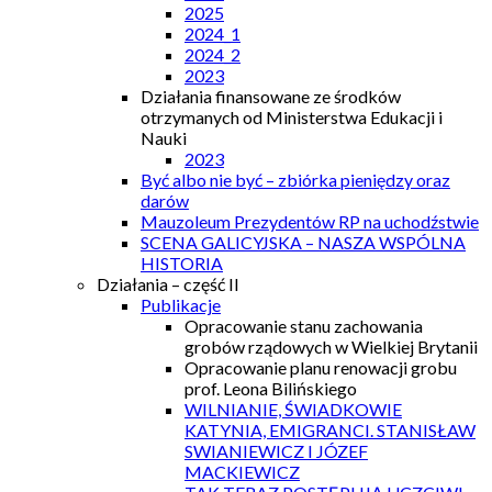
2025
2024_1
2024_2
2023
Działania finansowane ze środków
otrzymanych od Ministerstwa Edukacji i
Nauki
2023
Być albo nie być – zbiórka pieniędzy oraz
darów
Mauzoleum Prezydentów RP na uchodźstwie
SCENA GALICYJSKA – NASZA WSPÓLNA
HISTORIA
Działania – część II
Publikacje
Opracowanie stanu zachowania
grobów rządowych w Wielkiej Brytanii
Opracowanie planu renowacji grobu
prof. Leona Bilińskiego
WILNIANIE, ŚWIADKOWIE
KATYNIA, EMIGRANCI. STANISŁAW
SWIANIEWICZ I JÓZEF
MACKIEWICZ