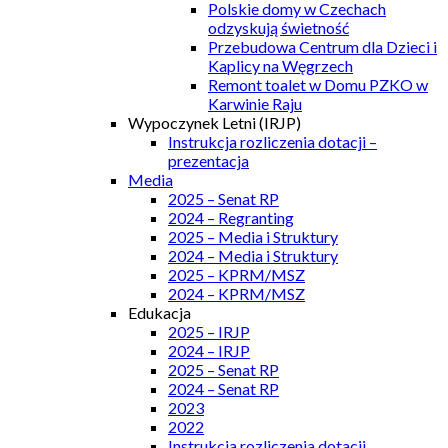
Polskie domy w Czechach
odzyskują świetność
Przebudowa Centrum dla Dzieci i
Kaplicy na Węgrzech
Remont toalet w Domu PZKO w
Karwinie Raju
Wypoczynek Letni (IRJP)
Instrukcja rozliczenia dotacji –
prezentacja
Media
2025 – Senat RP
2024 – Regranting
2025 – Media i Struktury
2024 – Media i Struktury
2025 – KPRM/MSZ
2024 – KPRM/MSZ
Edukacja
2025 – IRJP
2024 – IRJP
2025 – Senat RP
2024 – Senat RP
2023
2022
Instrukcja rozliczenia dotacji