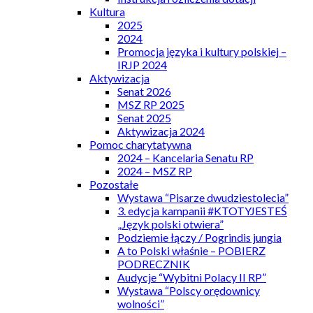
Kultura
2025
2024
Promocja języka i kultury polskiej –
IRJP 2024
Aktywizacja
Senat 2026
MSZ RP 2025
Senat 2025
Aktywizacja 2024
Pomoc charytatywna
2024 – Kancelaria Senatu RP
2024 – MSZ RP
Pozostałe
Wystawa “Pisarze dwudziestolecia”
3. edycja kampanii #KTOTYJESTEŚ
„Język polski otwiera”
Podziemie łączy / Pogrindis jungia
A to Polski właśnie – POBIERZ
PODRECZNIK
Audycje “Wybitni Polacy II RP”
Wystawa “Polscy orędownicy
wolności”