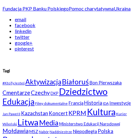
Fundacja PKP Banku Polskiego
Pomoc charytatywna
Ukraina
email
facebook
linkedin
twitter
google+
pinterest
Tagi
Białoruś
Aktywizacja
Bon Pierwszaka
#KtoTyJesteś
Dziedzictwo
Czechy
Cmentarze
DKP
Edukacja
Historia
Francja
Inwestycje
Filmy dokumentalne
IDA
Kultura
KPRM
Kazachstan
Koncert
Kurier
Jan Paweł II
Litwa
Media
Ministerstwo Edukacji Narodowej
Wileński
Mołdawia
Polska
Niepodległa
MSZ
Nabór
Naddniestrze