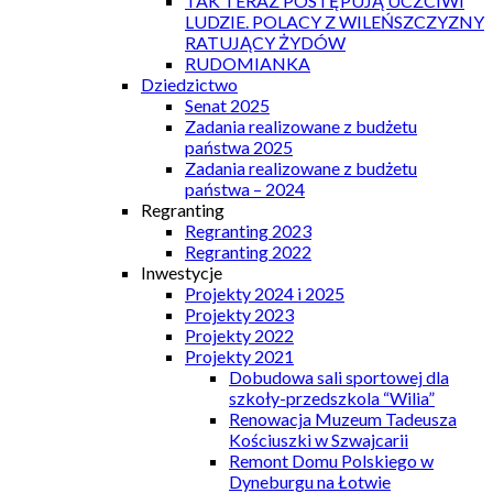
TAK TERAZ POSTĘPUJĄ UCZCIWI
LUDZIE. POLACY Z WILEŃSZCZYZNY
RATUJĄCY ŻYDÓW
RUDOMIANKA
Dziedzictwo
Senat 2025
Zadania realizowane z budżetu
państwa 2025
Zadania realizowane z budżetu
państwa – 2024
Regranting
Regranting 2023
Regranting 2022
Inwestycje
Projekty 2024 i 2025
Projekty 2023
Projekty 2022
Projekty 2021
Dobudowa sali sportowej dla
szkoły-przedszkola “Wilia”
Renowacja Muzeum Tadeusza
Kościuszki w Szwajcarii
Remont Domu Polskiego w
Dyneburgu na Łotwie