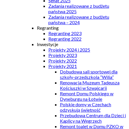
Senat 2025
Zadania realizowane z budżetu
państwa 2025
Zadania realizowane z budżetu
państwa – 2024
Regranting
Regranting 2023
Regranting 2022
Inwestycje
Projekty 2024 i 2025
Projekty 2023
Projekty 2022
Projekty 2021
Dobudowa sali sportowej dla
szkoły-przedszkola “Wilia”
Renowacja Muzeum Tadeusza
Kościuszki w Szwajcarii
Remont Domu Polskiego w
Dyneburgu na Łotwie
Polskie domy w Czechach
odzyskują świetność
Przebudowa Centrum dla Dzieci i
Kaplicy na Węgrzech
Remont toalet w Domu PZKO w