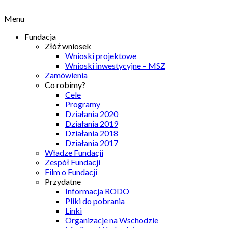
Menu
Fundacja
Złóż wniosek
Wnioski projektowe
Wnioski inwestycyjne – MSZ
Zamówienia
Co robimy?
Cele
Programy
Działania 2020
Działania 2019
Działania 2018
Działania 2017
Władze Fundacji
Zespół Fundacji
Film o Fundacji
Przydatne
Informacja RODO
Pliki do pobrania
Linki
Organizacje na Wschodzie