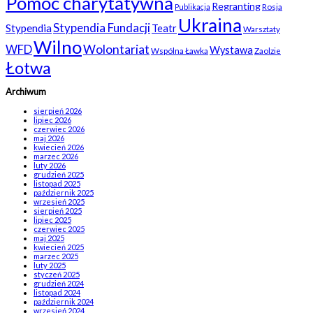
Pomoc charytatywna
Regranting
Rosja
Publikacja
Ukraina
Stypendia Fundacji
Stypendia
Teatr
Warsztaty
Wilno
WFD
Wolontariat
Wystawa
Wspólna Ławka
Zaolzie
Łotwa
Archiwum
sierpień 2026
lipiec 2026
czerwiec 2026
maj 2026
kwiecień 2026
marzec 2026
luty 2026
grudzień 2025
listopad 2025
październik 2025
wrzesień 2025
sierpień 2025
lipiec 2025
czerwiec 2025
maj 2025
kwiecień 2025
marzec 2025
luty 2025
styczeń 2025
grudzień 2024
listopad 2024
październik 2024
wrzesień 2024