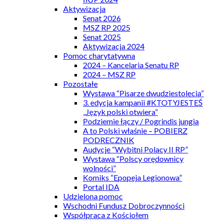
Aktywizacja
Senat 2026
MSZ RP 2025
Senat 2025
Aktywizacja 2024
Pomoc charytatywna
2024 – Kancelaria Senatu RP
2024 – MSZ RP
Pozostałe
Wystawa “Pisarze dwudziestolecia”
3. edycja kampanii #KTOTYJESTEŚ
„Język polski otwiera”
Podziemie łączy / Pogrindis jungia
A to Polski właśnie – POBIERZ
PODRECZNIK
Audycje “Wybitni Polacy II RP”
Wystawa “Polscy orędownicy
wolności”
Komiks “Epopeja Legionowa”
Portal IDA
Udzielona pomoc
Wschodni Fundusz Dobroczynności
Współpraca z Kościołem