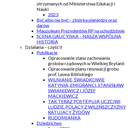
otrzymanych od Ministerstwa Edukacji i
Nauki
2023
Być albo nie być – zbiórka pieniędzy oraz
darów
Mauzoleum Prezydentów RP na uchodźstwie
SCENA GALICYJSKA – NASZA WSPÓLNA
HISTORIA
Działania – część II
Publikacje
Opracowanie stanu zachowania
grobów rządowych w Wielkiej Brytanii
Opracowanie planu renowacji grobu
prof. Leona Bilińskiego
WILNIANIE, ŚWIADKOWIE
KATYNIA, EMIGRANCI. STANISŁAW
SWIANIEWICZ I JÓZEF
MACKIEWICZ
TAK TERAZ POSTĘPUJĄ UCZCIWI
LUDZIE. POLACY Z WILEŃSZCZYZNY
RATUJĄCY ŻYDÓW
RUDOMIANKA
Dziedzictwo