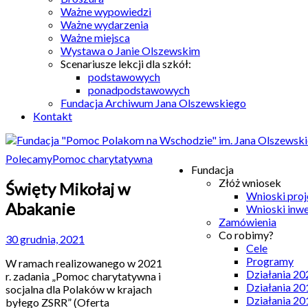
Ważne wypowiedzi
Ważne wydarzenia
Ważne miejsca
Wystawa o Janie Olszewskim
Scenariusze lekcji dla szkół:
podstawowych
ponadpodstawowych
Fundacja Archiwum Jana Olszewskiego
Kontakt
Polecamy
Pomoc charytatywna
Fundacja
Złóż wniosek
Święty Mikołaj w
Wnioski pro
Abakanie
Wnioski inw
Zamówienia
Co robimy?
30 grudnia, 2021
Cele
Programy
W ramach realizowanego w 2021
Działania 20
r. zadania „Pomoc charytatywna i
Działania 20
socjalna dla Polaków w krajach
Działania 20
byłego ZSRR” (Oferta