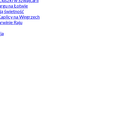
uszki w Szwajcarii
rgu na Łotwie
ą świetność
Kaplicy na Węgrzech
winie Raju
ja