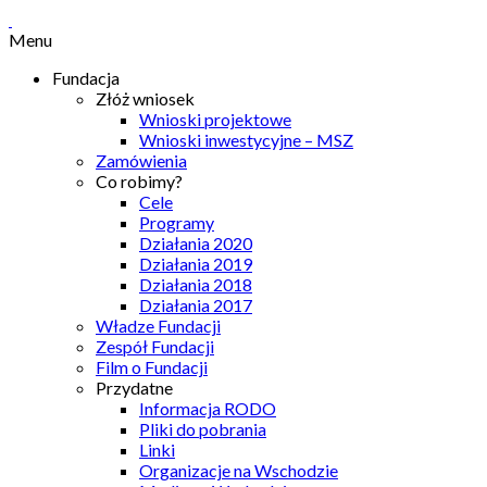
Menu
Fundacja
Złóż wniosek
Wnioski projektowe
Wnioski inwestycyjne – MSZ
Zamówienia
Co robimy?
Cele
Programy
Działania 2020
Działania 2019
Działania 2018
Działania 2017
Władze Fundacji
Zespół Fundacji
Film o Fundacji
Przydatne
Informacja RODO
Pliki do pobrania
Linki
Organizacje na Wschodzie