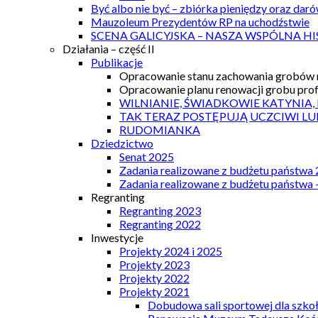
Być albo nie być – zbiórka pieniędzy oraz dar
Mauzoleum Prezydentów RP na uchodźstwie
SCENA GALICYJSKA – NASZA WSPÓLNA HI
Działania – część II
Publikacje
Opracowanie stanu zachowania grobów r
Opracowanie planu renowacji grobu prof.
WILNIANIE, ŚWIADKOWIE KATYNIA,
TAK TERAZ POSTĘPUJĄ UCZCIWI LU
RUDOMIANKA
Dziedzictwo
Senat 2025
Zadania realizowane z budżetu państwa
Zadania realizowane z budżetu państwa 
Regranting
Regranting 2023
Regranting 2022
Inwestycje
Projekty 2024 i 2025
Projekty 2023
Projekty 2022
Projekty 2021
Dobudowa sali sportowej dla szkoł