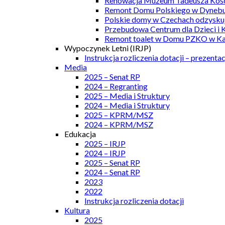
Renowacja Muzeum Tadeusza Kości
Remont Domu Polskiego w Dynebu
Polskie domy w Czechach odzyskuj
Przebudowa Centrum dla Dzieci i 
Remont toalet w Domu PZKO w Kar
Wypoczynek Letni (IRJP)
Instrukcja rozliczenia dotacji – prezentac
Media
2025 – Senat RP
2024 – Regranting
2025 – Media i Struktury
2024 – Media i Struktury
2025 – KPRM/MSZ
2024 – KPRM/MSZ
Edukacja
2025 – IRJP
2024 – IRJP
2025 – Senat RP
2024 – Senat RP
2023
2022
Instrukcja rozliczenia dotacji
Kultura
2025