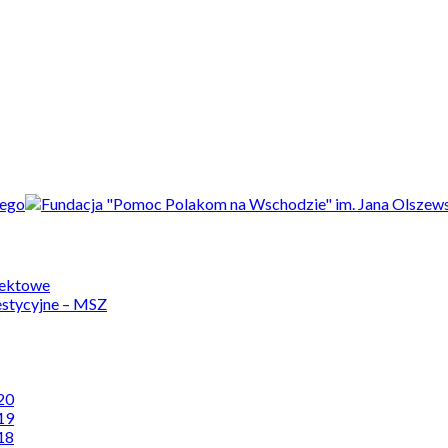
jektowe
estycyjne – MSZ
20
19
18