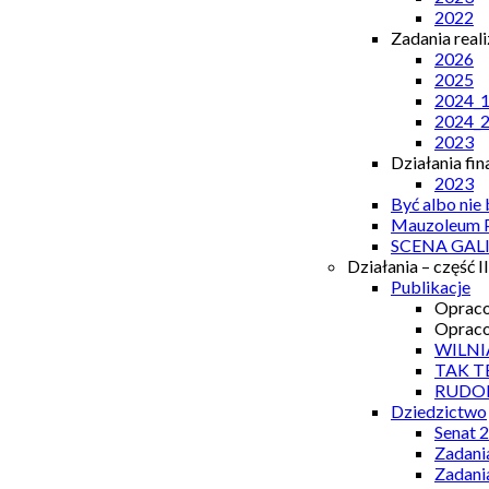
2022
Zadania real
2026
2025
2024_
2024_
2023
Działania fi
2023
Być albo nie
Mauzoleum P
SCENA GAL
Działania – część II
Publikacje
Opraco
Opraco
WILNI
TAK T
RUDO
Dziedzictwo
Senat 
Zadani
Zadani