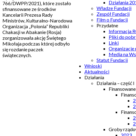
Działania 20
766/DWPP/2021), które zostało
Władze Fundacji
sfinansowane ze środków
Zespół Fundacji
Kancelarii Prezesa Rady
Film o Fundacji
Ministrów, Kulturalno-Narodowa
Przydatne
Organizacja „Polonia” Republiki
Informacja
Chakasji w Abakanie (Rosja)
Pliki do pobr
zorganizowała akcję Świętego
Linki
Mikołaja podczas której odbyło
Organizacje
się rozdanie paczek
Media na Ws
świątecznych.
Statut Fundacji
Wnioski
Aktualności
Działania
Działania – część I
Finansowan
Finans
2
2
Finans
2
2
Groby rządow
2023