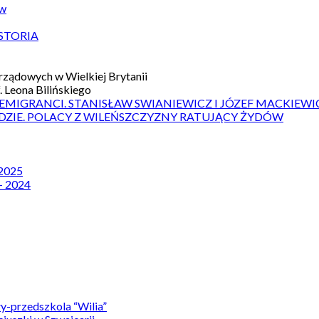
ów
STORIA
ządowych w Wielkiej Brytanii
 Leona Bilińskiego
 EMIGRANCI. STANISŁAW SWIANIEWICZ I JÓZEF MACKIEWI
DZIE. POLACY Z WILEŃSZCZYZNY RATUJĄCY ŻYDÓW
 2025
– 2024
y-przedszkola “Wilia”