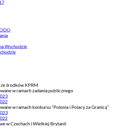
17
 RODO
ania
 na Wschodzie
chodzie
e ze środków KPRM
owane w ramach zadania publicznego
023
022
owane w ramach konkursu “Polonia i Polacy za Granicą”
023
022
e w Czechach i Wielkiej Brytanii