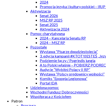
2024
Promocja języka i kultury polskiej – IRJ
Aktywizacja
Senat 2026
MSZ RP 2025
Senat 2025
Aktywizacja 2024
Pomoc charytatywna
2024 – Kancelaria Senatu RP
2024 – MSZ RP
Pozostałe
Wystawa “Pisarze dwudziestolecia”
3. edycja kampanii #KTOTYJESTEŚ „Języ
Podziemie łączy / Pogrindis jungia
A to Polski właśnie – POBIERZ PODRE
Audycje “Wybitni Polacy II RP”
Wystawa “Polscy orędownicy wolności”
Komiks “Epopeja Legionowa”
Portal IDA
Udzielona pomoc
Wschodni Fundusz Dobroczynności
Współpraca z Kościołem
Patron
Broszura