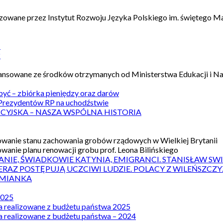
izowane przez Instytut Rozwoju Języka Polskiego im. świętego M
1
2
nansowane ze środków otrzymanych od Ministerstwa Edukacji i N
 być – zbiórka pieniędzy oraz darów
rezydentów RP na uchodźstwie
ICYJSKA – NASZA WSPÓLNA HISTORIA
wanie stanu zachowania grobów rządowych w Wielkiej Brytanii
wanie planu renowacji grobu prof. Leona Bilińskiego
ANIE, ŚWIADKOWIE KATYNIA, EMIGRANCI. STANISŁAW SW
ERAZ POSTĘPUJĄ UCZCIWI LUDZIE. POLACY Z WILEŃSZC
MIANKA
2025
a realizowane z budżetu państwa 2025
a realizowane z budżetu państwa – 2024