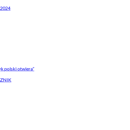
P 2024
k polski otwiera”
CZNIK