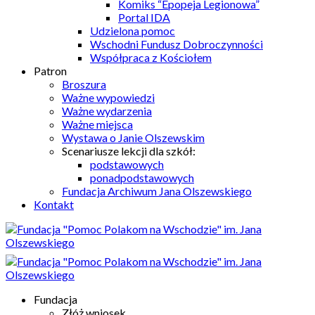
Komiks “Epopeja Legionowa”
Portal IDA
Udzielona pomoc
Wschodni Fundusz Dobroczynności
Współpraca z Kościołem
Patron
Broszura
Ważne wypowiedzi
Ważne wydarzenia
Ważne miejsca
Wystawa o Janie Olszewskim
Scenariusze lekcji dla szkół:
podstawowych
ponadpodstawowych
Fundacja Archiwum Jana Olszewskiego
Kontakt
Fundacja
Złóż wniosek