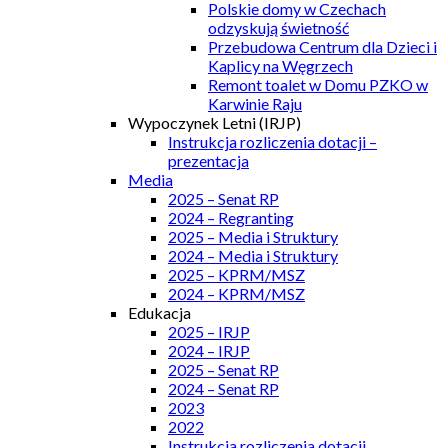
Polskie domy w Czechach
odzyskują świetność
Przebudowa Centrum dla Dzieci i
Kaplicy na Węgrzech
Remont toalet w Domu PZKO w
Karwinie Raju
Wypoczynek Letni (IRJP)
Instrukcja rozliczenia dotacji –
prezentacja
Media
2025 – Senat RP
2024 – Regranting
2025 – Media i Struktury
2024 – Media i Struktury
2025 – KPRM/MSZ
2024 – KPRM/MSZ
Edukacja
2025 – IRJP
2024 – IRJP
2025 – Senat RP
2024 – Senat RP
2023
2022
Instrukcja rozliczenia dotacji