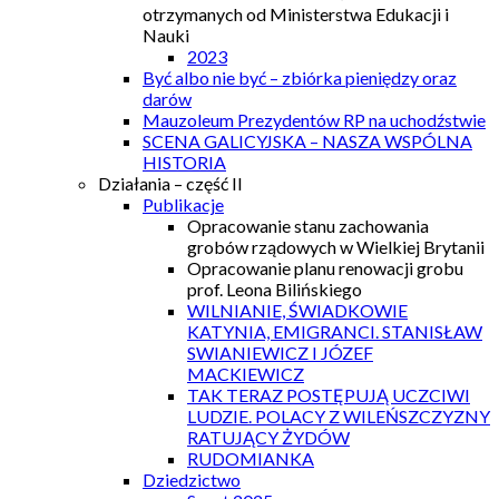
otrzymanych od Ministerstwa Edukacji i
Nauki
2023
Być albo nie być – zbiórka pieniędzy oraz
darów
Mauzoleum Prezydentów RP na uchodźstwie
SCENA GALICYJSKA – NASZA WSPÓLNA
HISTORIA
Działania – część II
Publikacje
Opracowanie stanu zachowania
grobów rządowych w Wielkiej Brytanii
Opracowanie planu renowacji grobu
prof. Leona Bilińskiego
WILNIANIE, ŚWIADKOWIE
KATYNIA, EMIGRANCI. STANISŁAW
SWIANIEWICZ I JÓZEF
MACKIEWICZ
TAK TERAZ POSTĘPUJĄ UCZCIWI
LUDZIE. POLACY Z WILEŃSZCZYZNY
RATUJĄCY ŻYDÓW
RUDOMIANKA
Dziedzictwo