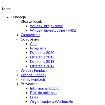
Menu
Fundacja
Złóż wniosek
Wnioski projektowe
Wnioski inwestycyjne – MSZ
Zamówienia
Co robimy?
Cele
Programy
Działania 2020
Działania 2019
Działania 2018
Działania 2017
Władze Fundacji
Zespół Fundacji
Film o Fundacji
Przydatne
Informacja RODO
Pliki do pobrania
Linki
Organizacje na Wschodzie