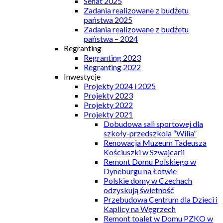
Senat 2025
Zadania realizowane z budżetu
państwa 2025
Zadania realizowane z budżetu
państwa – 2024
Regranting
Regranting 2023
Regranting 2022
Inwestycje
Projekty 2024 i 2025
Projekty 2023
Projekty 2022
Projekty 2021
Dobudowa sali sportowej dla
szkoły-przedszkola “Wilia”
Renowacja Muzeum Tadeusza
Kościuszki w Szwajcarii
Remont Domu Polskiego w
Dyneburgu na Łotwie
Polskie domy w Czechach
odzyskują świetność
Przebudowa Centrum dla Dzieci i
Kaplicy na Węgrzech
Remont toalet w Domu PZKO w