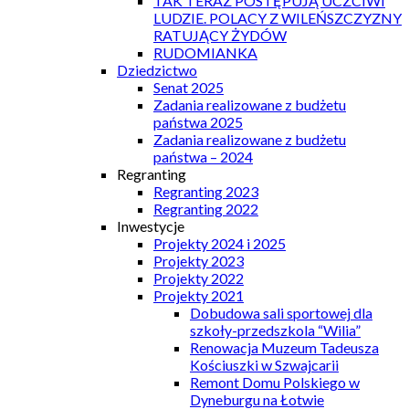
TAK TERAZ POSTĘPUJĄ UCZCIWI
LUDZIE. POLACY Z WILEŃSZCZYZNY
RATUJĄCY ŻYDÓW
RUDOMIANKA
Dziedzictwo
Senat 2025
Zadania realizowane z budżetu
państwa 2025
Zadania realizowane z budżetu
państwa – 2024
Regranting
Regranting 2023
Regranting 2022
Inwestycje
Projekty 2024 i 2025
Projekty 2023
Projekty 2022
Projekty 2021
Dobudowa sali sportowej dla
szkoły-przedszkola “Wilia”
Renowacja Muzeum Tadeusza
Kościuszki w Szwajcarii
Remont Domu Polskiego w
Dyneburgu na Łotwie