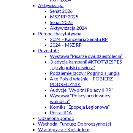
Aktywizacja
Senat 2026
MSZ RP 2025
Senat 2025
Aktywizacja 2024
Pomoc charytatywna
2024 – Kancelaria Senatu RP
2024 – MSZ RP
Pozostałe
Wystawa “Pisarze dwudziestolecia”
3. edycja kampanii #KTOTYJESTEŚ
„Język polski otwiera”
Podziemie łączy / Pogrindis jungia
A to Polski właśnie – POBIERZ
PODRECZNIK
Audycje “Wybitni Polacy II RP”
Wystawa “Polscy orędownicy
wolności”
Komiks “Epopeja Legionowa”
Portal IDA
Udzielona pomoc
Wschodni Fundusz Dobroczynności
Współpraca z Kościołem