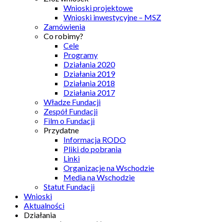
Wnioski projektowe
Wnioski inwestycyjne – MSZ
Zamówienia
Co robimy?
Cele
Programy
Działania 2020
Działania 2019
Działania 2018
Działania 2017
Władze Fundacji
Zespół Fundacji
Film o Fundacji
Przydatne
Informacja RODO
Pliki do pobrania
Linki
Organizacje na Wschodzie
Media na Wschodzie
Statut Fundacji
Wnioski
Aktualności
Działania