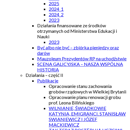
2025
2024_1
2024_2
2023
Działania finansowane ze środków
otrzymanych od Ministerstwa Edukacji i
Nauki
2023
Być albo nie być – zbiórka pieniędzy oraz
darów
Mauzoleum Prezydentów RP na uchodźstwie
SCENA GALICYJSKA – NASZA WSPÓLNA
HISTORIA
Działania – część II
Publikacje
Opracowanie stanu zachowania
grobów rządowych w Wielkiej Brytanii
Opracowanie planu renowacji grobu
prof. Leona Bilińskiego
WILNIANIE, ŚWIADKOWIE
KATYNIA, EMIGRANCI. STANISŁAW
SWIANIEWICZ I JÓZEF
MACKIEWICZ