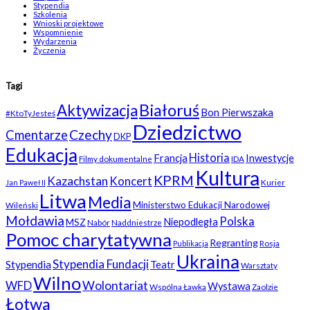
Stypendia
Szkolenia
Wnioski projektowe
Wspomnienie
Wydarzenia
Życzenia
Tagi
Białoruś
Aktywizacja
Bon Pierwszaka
#KtoTyJesteś
Dziedzictwo
Czechy
Cmentarze
DKP
Edukacja
Historia
Francja
Inwestycje
Filmy dokumentalne
IDA
Kultura
KPRM
Kazachstan
Koncert
Kurier
Jan Paweł II
Litwa
Media
Ministerstwo Edukacji Narodowej
Wileński
Mołdawia
Polska
Niepodległa
MSZ
Nabór
Naddniestrze
Pomoc charytatywna
Regranting
Rosja
Publikacja
Ukraina
Stypendia Fundacji
Stypendia
Teatr
Warsztaty
Wilno
WFD
Wolontariat
Wystawa
Wspólna Ławka
Zaolzie
Łotwa