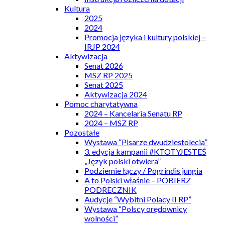
Kultura
2025
2024
Promocja języka i kultury polskiej –
IRJP 2024
Aktywizacja
Senat 2026
MSZ RP 2025
Senat 2025
Aktywizacja 2024
Pomoc charytatywna
2024 – Kancelaria Senatu RP
2024 – MSZ RP
Pozostałe
Wystawa “Pisarze dwudziestolecia”
3. edycja kampanii #KTOTYJESTEŚ
„Język polski otwiera”
Podziemie łączy / Pogrindis jungia
A to Polski właśnie – POBIERZ
PODRECZNIK
Audycje “Wybitni Polacy II RP”
Wystawa “Polscy orędownicy
wolności”