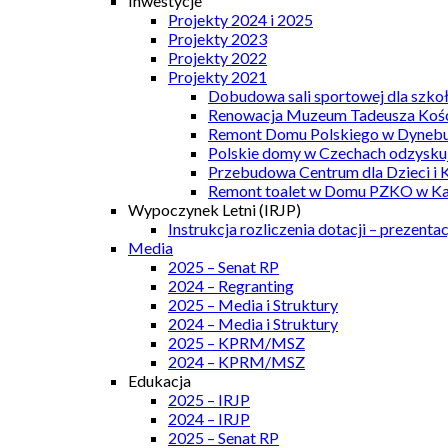
Inwestycje
Projekty 2024 i 2025
Projekty 2023
Projekty 2022
Projekty 2021
Dobudowa sali sportowej dla szkoł
Renowacja Muzeum Tadeusza Kości
Remont Domu Polskiego w Dynebu
Polskie domy w Czechach odzyskuj
Przebudowa Centrum dla Dzieci i 
Remont toalet w Domu PZKO w Kar
Wypoczynek Letni (IRJP)
Instrukcja rozliczenia dotacji – prezentac
Media
2025 – Senat RP
2024 – Regranting
2025 – Media i Struktury
2024 – Media i Struktury
2025 – KPRM/MSZ
2024 – KPRM/MSZ
Edukacja
2025 – IRJP
2024 – IRJP
2025 – Senat RP