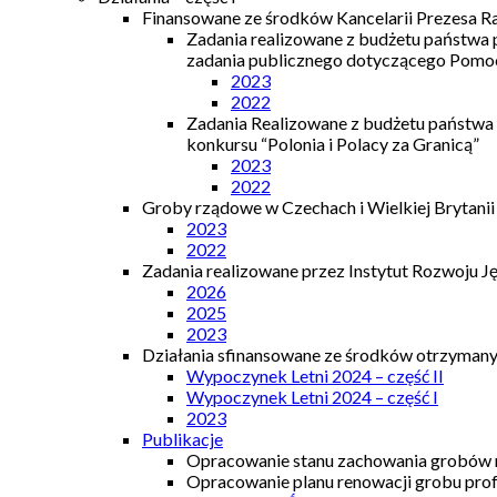
Finansowane ze środków Kancelarii Prezesa R
Zadania realizowane z budżetu państwa
zadania publicznego dotyczącego Pomocy
2023
2022
Zadania Realizowane z budżetu państwa
konkursu “Polonia i Polacy za Granicą”
2023
2022
Groby rządowe w Czechach i Wielkiej Brytanii
2023
2022
Zadania realizowane przez Instytut Rozwoju J
2026
2025
2023
Działania sfinansowane ze środków otrzymanyc
Wypoczynek Letni 2024 – część II
Wypoczynek Letni 2024 – część I
2023
Publikacje
Opracowanie stanu zachowania grobów r
Opracowanie planu renowacji grobu prof.