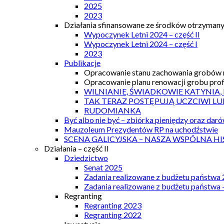
2025
2023
Działania sfinansowane ze środków otrzymanyc
Wypoczynek Letni 2024 – część II
Wypoczynek Letni 2024 – część I
2023
Publikacje
Opracowanie stanu zachowania grobów r
Opracowanie planu renowacji grobu prof.
WILNIANIE, ŚWIADKOWIE KATYNIA,
TAK TERAZ POSTĘPUJĄ UCZCIWI LU
RUDOMIANKA
Być albo nie być – zbiórka pieniędzy oraz dar
Mauzoleum Prezydentów RP na uchodźstwie
SCENA GALICYJSKA – NASZA WSPÓLNA HI
Działania – część II
Dziedzictwo
Senat 2025
Zadania realizowane z budżetu państwa
Zadania realizowane z budżetu państwa 
Regranting
Regranting 2023
Regranting 2022