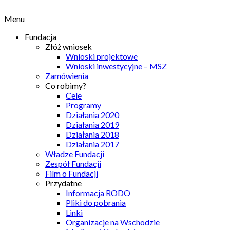
Menu
Fundacja
Złóż wniosek
Wnioski projektowe
Wnioski inwestycyjne – MSZ
Zamówienia
Co robimy?
Cele
Programy
Działania 2020
Działania 2019
Działania 2018
Działania 2017
Władze Fundacji
Zespół Fundacji
Film o Fundacji
Przydatne
Informacja RODO
Pliki do pobrania
Linki
Organizacje na Wschodzie