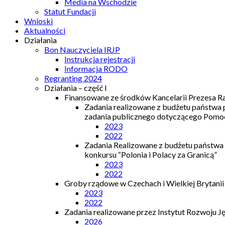
Media na Wschodzie
Statut Fundacji
Wnioski
Aktualności
Działania
Bon Nauczyciela IRJP
Instrukcja rejestracji
Informacja RODO
Regranting 2024
Działania – część I
Finansowane ze środków Kancelarii Prezesa R
Zadania realizowane z budżetu państwa
zadania publicznego dotyczącego Pomocy
2023
2022
Zadania Realizowane z budżetu państwa
konkursu “Polonia i Polacy za Granicą”
2023
2022
Groby rządowe w Czechach i Wielkiej Brytanii
2023
2022
Zadania realizowane przez Instytut Rozwoju J
2026