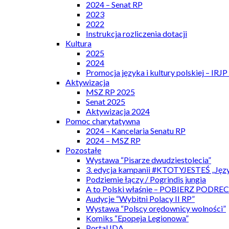
2024 – Senat RP
2023
2022
Instrukcja rozliczenia dotacji
Kultura
2025
2024
Promocja języka i kultury polskiej – IRJ
Aktywizacja
MSZ RP 2025
Senat 2025
Aktywizacja 2024
Pomoc charytatywna
2024 – Kancelaria Senatu RP
2024 – MSZ RP
Pozostałe
Wystawa “Pisarze dwudziestolecia”
3. edycja kampanii #KTOTYJESTEŚ „Języ
Podziemie łączy / Pogrindis jungia
A to Polski właśnie – POBIERZ PODRE
Audycje “Wybitni Polacy II RP”
Wystawa “Polscy orędownicy wolności”
Komiks “Epopeja Legionowa”
Portal IDA