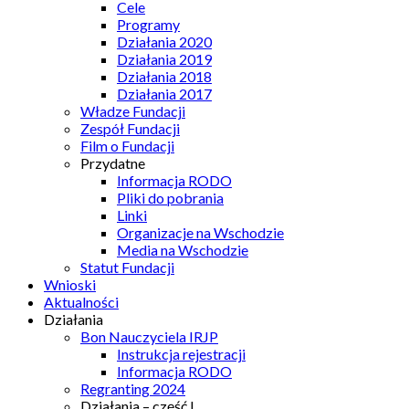
Cele
Programy
Działania 2020
Działania 2019
Działania 2018
Działania 2017
Władze Fundacji
Zespół Fundacji
Film o Fundacji
Przydatne
Informacja RODO
Pliki do pobrania
Linki
Organizacje na Wschodzie
Media na Wschodzie
Statut Fundacji
Wnioski
Aktualności
Działania
Bon Nauczyciela IRJP
Instrukcja rejestracji
Informacja RODO
Regranting 2024
Działania – część I