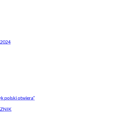
P 2024
k polski otwiera”
CZNIK