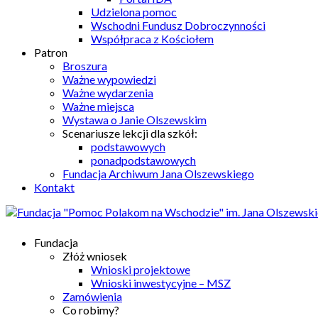
Udzielona pomoc
Wschodni Fundusz Dobroczynności
Współpraca z Kościołem
Patron
Broszura
Ważne wypowiedzi
Ważne wydarzenia
Ważne miejsca
Wystawa o Janie Olszewskim
Scenariusze lekcji dla szkół:
podstawowych
ponadpodstawowych
Fundacja Archiwum Jana Olszewskiego
Kontakt
Fundacja
Złóż wniosek
Wnioski projektowe
Wnioski inwestycyjne – MSZ
Zamówienia
Co robimy?