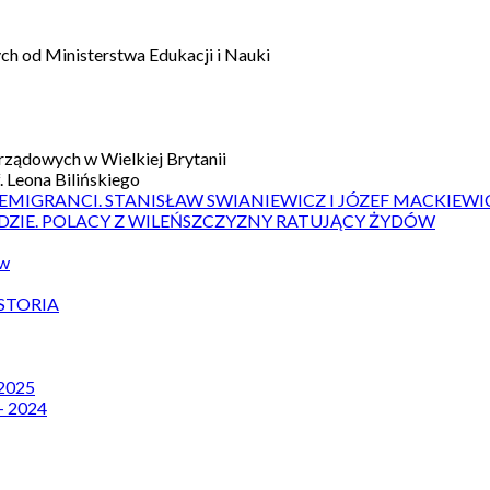
h od Ministerstwa Edukacji i Nauki
ządowych w Wielkiej Brytanii
 Leona Bilińskiego
 EMIGRANCI. STANISŁAW SWIANIEWICZ I JÓZEF MACKIEWI
DZIE. POLACY Z WILEŃSZCZYZNY RATUJĄCY ŻYDÓW
ów
STORIA
 2025
– 2024