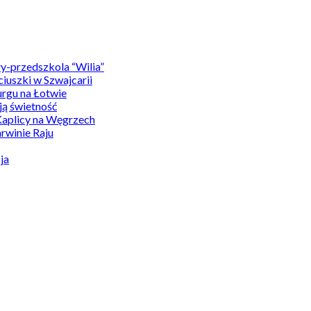
y-przedszkola “Wilia”
uszki w Szwajcarii
rgu na Łotwie
ą świetność
Kaplicy na Węgrzech
winie Raju
ja