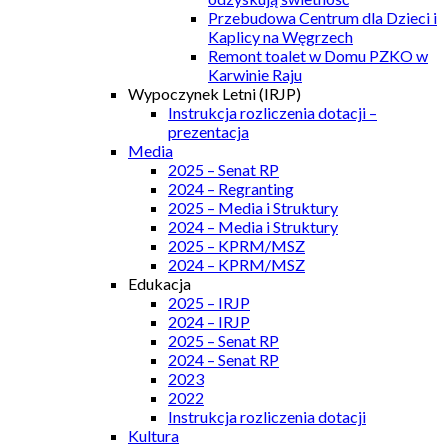
Przebudowa Centrum dla Dzieci i
Kaplicy na Węgrzech
Remont toalet w Domu PZKO w
Karwinie Raju
Wypoczynek Letni (IRJP)
Instrukcja rozliczenia dotacji –
prezentacja
Media
2025 – Senat RP
2024 – Regranting
2025 – Media i Struktury
2024 – Media i Struktury
2025 – KPRM/MSZ
2024 – KPRM/MSZ
Edukacja
2025 – IRJP
2024 – IRJP
2025 – Senat RP
2024 – Senat RP
2023
2022
Instrukcja rozliczenia dotacji
Kultura