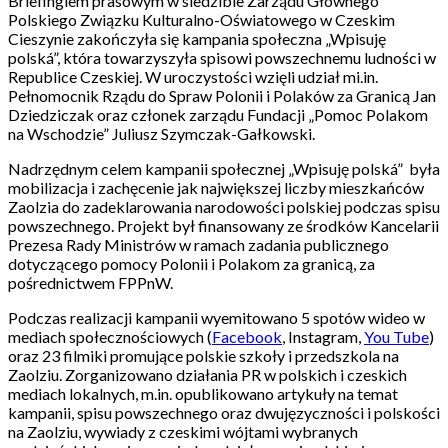
Briefingiem prasowym w siedzibie Zarządu Głównego
Polskiego Związku Kulturalno-Oświatowego w Czeskim
Cieszynie zakończyła się kampania społeczna „Wpisuję
polská”, która towarzyszyła spisowi powszechnemu ludności w
Republice Czeskiej. W uroczystości wzięli udział mi.in.
Pełnomocnik Rządu do Spraw Polonii i Polaków za Granicą Jan
Dziedziczak oraz członek zarządu Fundacji „Pomoc Polakom
na Wschodzie” Juliusz Szymczak-Gałkowski.
Nadrzędnym celem kampanii społecznej „Wpisuję polská” była
mobilizacja i zachęcenie jak największej liczby mieszkańców
Zaolzia do zadeklarowania narodowości polskiej podczas spisu
powszechnego. Projekt był finansowany ze środków Kancelarii
Prezesa Rady Ministrów w ramach zadania publicznego
dotyczącego pomocy Polonii i Polakom za granicą, za
pośrednictwem FPPnW.
Podczas realizacji kampanii wyemitowano 5 spotów wideo w
mediach społecznościowych (
Facebook
, Instagram,
You Tube
)
oraz 23 filmiki promujące polskie szkoły i przedszkola na
Zaolziu. Zorganizowano działania PR w polskich i czeskich
mediach lokalnych, m.in. opublikowano artykuły na temat
kampanii, spisu powszechnego oraz dwujęzyczności i polskości
na Zaolziu, wywiady z czeskimi wójtami wybranych