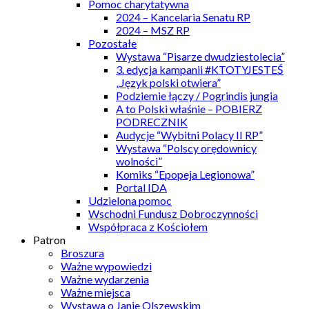
Pomoc charytatywna
2024 – Kancelaria Senatu RP
2024 – MSZ RP
Pozostałe
Wystawa “Pisarze dwudziestolecia”
3. edycja kampanii #KTOTYJESTEŚ
„Język polski otwiera”
Podziemie łączy / Pogrindis jungia
A to Polski właśnie – POBIERZ
PODRECZNIK
Audycje “Wybitni Polacy II RP”
Wystawa “Polscy orędownicy
wolności”
Komiks “Epopeja Legionowa”
Portal IDA
Udzielona pomoc
Wschodni Fundusz Dobroczynności
Współpraca z Kościołem
Patron
Broszura
Ważne wypowiedzi
Ważne wydarzenia
Ważne miejsca
Wystawa o Janie Olszewskim