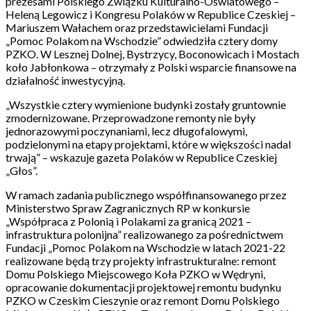
prezesami Polskiego Związku Kulturalno-Oświatowego –
Heleną Legowicz i Kongresu Polaków w Republice Czeskiej –
Mariuszem Wałachem oraz przedstawicielami Fundacji
„Pomoc Polakom na Wschodzie” odwiedziła cztery domy
PZKO. W Lesznej Dolnej, Bystrzycy, Boconowicach i Mostach
koło Jabłonkowa – otrzymały z Polski wsparcie finansowe na
działalność inwestycyjną.
„Wszystkie cztery wymienione budynki zostały gruntownie
zmodernizowane. Przeprowadzone remonty nie były
jednorazowymi poczynaniami, lecz długofalowymi,
podzielonymi na etapy projektami, które w większości nadal
trwają” – wskazuje gazeta Polaków w Republice Czeskiej
„Głos”.
W ramach zadania publicznego współfinansowanego przez
Ministerstwo Spraw Zagranicznych RP w konkursie
„Współpraca z Polonią i Polakami za granicą 2021 –
infrastruktura polonijna” realizowanego za pośrednictwem
Fundacji „Pomoc Polakom na Wschodzie w latach 2021-22
realizowane będą trzy projekty infrastrukturalne: remont
Domu Polskiego Miejscowego Koła PZKO w Wędryni,
opracowanie dokumentacji projektowej remontu budynku
PZKO w Czeskim Cieszynie oraz remont Domu Polskiego