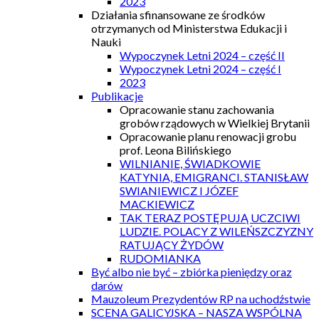
2023
Działania sfinansowane ze środków
otrzymanych od Ministerstwa Edukacji i
Nauki
Wypoczynek Letni 2024 – część II
Wypoczynek Letni 2024 – część I
2023
Publikacje
Opracowanie stanu zachowania
grobów rządowych w Wielkiej Brytanii
Opracowanie planu renowacji grobu
prof. Leona Bilińskiego
WILNIANIE, ŚWIADKOWIE
KATYNIA, EMIGRANCI. STANISŁAW
SWIANIEWICZ I JÓZEF
MACKIEWICZ
TAK TERAZ POSTĘPUJĄ UCZCIWI
LUDZIE. POLACY Z WILEŃSZCZYZNY
RATUJĄCY ŻYDÓW
RUDOMIANKA
Być albo nie być – zbiórka pieniędzy oraz
darów
Mauzoleum Prezydentów RP na uchodźstwie
SCENA GALICYJSKA – NASZA WSPÓLNA