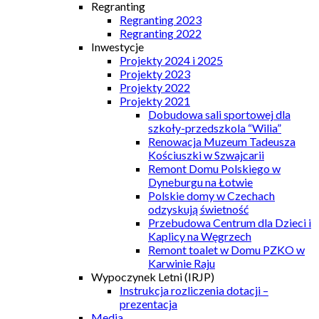
Regranting
Regranting 2023
Regranting 2022
Inwestycje
Projekty 2024 i 2025
Projekty 2023
Projekty 2022
Projekty 2021
Dobudowa sali sportowej dla
szkoły-przedszkola “Wilia”
Renowacja Muzeum Tadeusza
Kościuszki w Szwajcarii
Remont Domu Polskiego w
Dyneburgu na Łotwie
Polskie domy w Czechach
odzyskują świetność
Przebudowa Centrum dla Dzieci i
Kaplicy na Węgrzech
Remont toalet w Domu PZKO w
Karwinie Raju
Wypoczynek Letni (IRJP)
Instrukcja rozliczenia dotacji –
prezentacja
Media