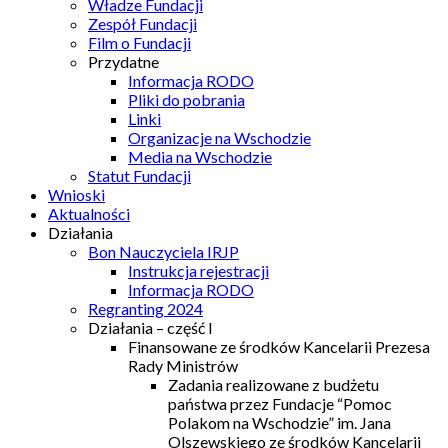
Władze Fundacji
Zespół Fundacji
Film o Fundacji
Przydatne
Informacja RODO
Pliki do pobrania
Linki
Organizacje na Wschodzie
Media na Wschodzie
Statut Fundacji
Wnioski
Aktualności
Działania
Bon Nauczyciela IRJP
Instrukcja rejestracji
Informacja RODO
Regranting 2024
Działania – część I
Finansowane ze środków Kancelarii Prezesa
Rady Ministrów
Zadania realizowane z budżetu
państwa przez Fundacje “Pomoc
Polakom na Wschodzie” im. Jana
Olszewskiego ze środków Kancelarii