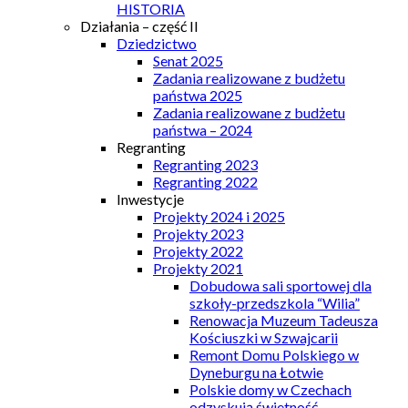
HISTORIA
Działania – część II
Dziedzictwo
Senat 2025
Zadania realizowane z budżetu
państwa 2025
Zadania realizowane z budżetu
państwa – 2024
Regranting
Regranting 2023
Regranting 2022
Inwestycje
Projekty 2024 i 2025
Projekty 2023
Projekty 2022
Projekty 2021
Dobudowa sali sportowej dla
szkoły-przedszkola “Wilia”
Renowacja Muzeum Tadeusza
Kościuszki w Szwajcarii
Remont Domu Polskiego w
Dyneburgu na Łotwie
Polskie domy w Czechach
odzyskują świetność