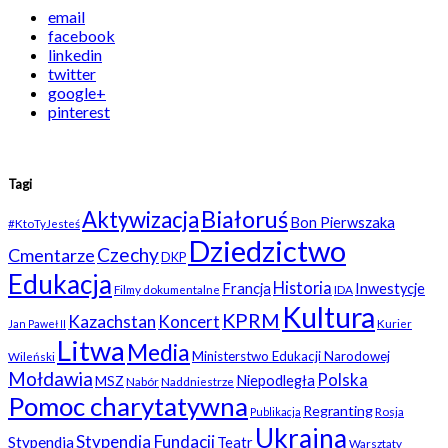
email
facebook
linkedin
twitter
google+
pinterest
Tagi
Białoruś
Aktywizacja
Bon Pierwszaka
#KtoTyJesteś
Dziedzictwo
Czechy
Cmentarze
DKP
Edukacja
Historia
Francja
Inwestycje
Filmy dokumentalne
IDA
Kultura
KPRM
Kazachstan
Koncert
Kurier
Jan Paweł II
Litwa
Media
Ministerstwo Edukacji Narodowej
Wileński
Mołdawia
Polska
Niepodległa
MSZ
Nabór
Naddniestrze
Pomoc charytatywna
Regranting
Rosja
Publikacja
Ukraina
Stypendia Fundacji
Stypendia
Teatr
Warsztaty