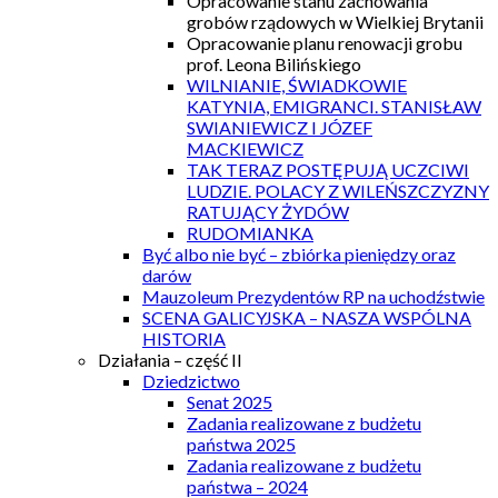
Opracowanie stanu zachowania
grobów rządowych w Wielkiej Brytanii
Opracowanie planu renowacji grobu
prof. Leona Bilińskiego
WILNIANIE, ŚWIADKOWIE
KATYNIA, EMIGRANCI. STANISŁAW
SWIANIEWICZ I JÓZEF
MACKIEWICZ
TAK TERAZ POSTĘPUJĄ UCZCIWI
LUDZIE. POLACY Z WILEŃSZCZYZNY
RATUJĄCY ŻYDÓW
RUDOMIANKA
Być albo nie być – zbiórka pieniędzy oraz
darów
Mauzoleum Prezydentów RP na uchodźstwie
SCENA GALICYJSKA – NASZA WSPÓLNA
HISTORIA
Działania – część II
Dziedzictwo
Senat 2025
Zadania realizowane z budżetu
państwa 2025
Zadania realizowane z budżetu
państwa – 2024