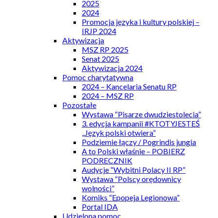
2025
2024
Promocja języka i kultury polskiej –
IRJP 2024
Aktywizacja
MSZ RP 2025
Senat 2025
Aktywizacja 2024
Pomoc charytatywna
2024 – Kancelaria Senatu RP
2024 – MSZ RP
Pozostałe
Wystawa “Pisarze dwudziestolecia”
3. edycja kampanii #KTOTYJESTEŚ
„Język polski otwiera”
Podziemie łączy / Pogrindis jungia
A to Polski właśnie – POBIERZ
PODRECZNIK
Audycje “Wybitni Polacy II RP”
Wystawa “Polscy orędownicy
wolności”
Komiks “Epopeja Legionowa”
Portal IDA
Udzielona pomoc