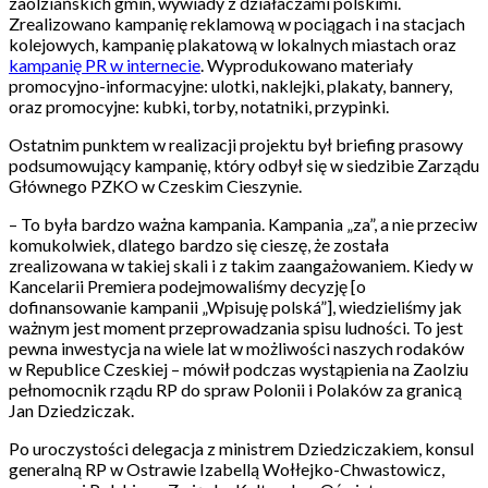
zaolziańskich gmin, wywiady z działaczami polskimi.
Zrealizowano kampanię reklamową w pociągach i na stacjach
kolejowych, kampanię plakatową w lokalnych miastach oraz
kampanię PR w internecie
. Wyprodukowano materiały
promocyjno-informacyjne: ulotki, naklejki, plakaty, bannery,
oraz promocyjne: kubki, torby, notatniki, przypinki.
Ostatnim punktem w realizacji projektu był briefing prasowy
podsumowujący kampanię, który odbył się w siedzibie Zarządu
Głównego PZKO w Czeskim Cieszynie.
– To była bardzo ważna kampania. Kampania „za”, a nie przeciw
komukolwiek, dlatego bardzo się cieszę, że została
zrealizowana w takiej skali i z takim zaangażowaniem. Kiedy w
Kancelarii Premiera podejmowaliśmy decyzję [o
dofinansowanie kampanii „Wpisuję polská”], wiedzieliśmy jak
ważnym jest moment przeprowadzania spisu ludności. To jest
pewna inwestycja na wiele lat w możliwości naszych rodaków
w Republice Czeskiej – mówił podczas wystąpienia na Zaolziu
pełnomocnik rządu RP do spraw Polonii i Polaków za granicą
Jan Dziedziczak.
Po uroczystości delegacja z ministrem Dziedziczakiem, konsul
generalną RP w Ostrawie Izabellą Wołłejko-Chwastowicz,