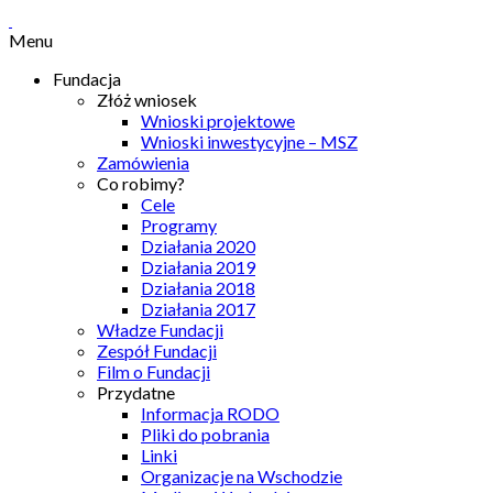
Menu
Fundacja
Złóż wniosek
Wnioski projektowe
Wnioski inwestycyjne – MSZ
Zamówienia
Co robimy?
Cele
Programy
Działania 2020
Działania 2019
Działania 2018
Działania 2017
Władze Fundacji
Zespół Fundacji
Film o Fundacji
Przydatne
Informacja RODO
Pliki do pobrania
Linki
Organizacje na Wschodzie