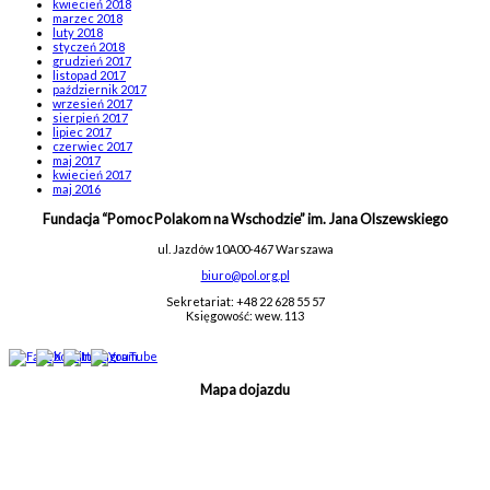
kwiecień 2018
marzec 2018
luty 2018
styczeń 2018
grudzień 2017
listopad 2017
październik 2017
wrzesień 2017
sierpień 2017
lipiec 2017
czerwiec 2017
maj 2017
kwiecień 2017
maj 2016
Fundacja “Pomoc Polakom na Wschodzie” im. Jana Olszewskiego
ul. Jazdów 10A
00-467 Warszawa
biuro@pol.org.pl
Sekretariat: +48 22 628 55 57
Księgowość: wew. 113
Mapa dojazdu