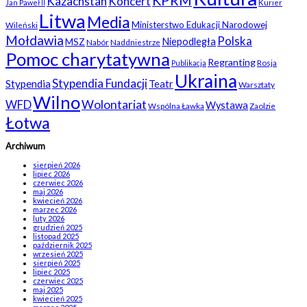
Kazachstan
Koncert
Kurier
Jan Paweł II
Litwa
Media
Ministerstwo Edukacji Narodowej
Wileński
Mołdawia
Polska
Niepodległa
MSZ
Nabór
Naddniestrze
Pomoc charytatywna
Regranting
Rosja
Publikacja
Ukraina
Stypendia Fundacji
Stypendia
Teatr
Warsztaty
Wilno
WFD
Wolontariat
Wystawa
Wspólna Ławka
Zaolzie
Łotwa
Archiwum
sierpień 2026
lipiec 2026
czerwiec 2026
maj 2026
kwiecień 2026
marzec 2026
luty 2026
grudzień 2025
listopad 2025
październik 2025
wrzesień 2025
sierpień 2025
lipiec 2025
czerwiec 2025
maj 2025
kwiecień 2025