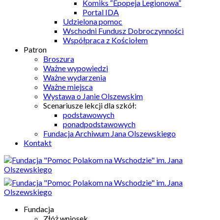
Komiks “Epopeja Legionowa”
Portal IDA
Udzielona pomoc
Wschodni Fundusz Dobroczynności
Współpraca z Kościołem
Patron
Broszura
Ważne wypowiedzi
Ważne wydarzenia
Ważne miejsca
Wystawa o Janie Olszewskim
Scenariusze lekcji dla szkół:
podstawowych
ponadpodstawowych
Fundacja Archiwum Jana Olszewskiego
Kontakt
Fundacja
Złóż wniosek