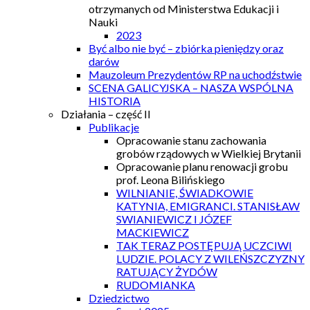
otrzymanych od Ministerstwa Edukacji i
Nauki
2023
Być albo nie być – zbiórka pieniędzy oraz
darów
Mauzoleum Prezydentów RP na uchodźstwie
SCENA GALICYJSKA – NASZA WSPÓLNA
HISTORIA
Działania – część II
Publikacje
Opracowanie stanu zachowania
grobów rządowych w Wielkiej Brytanii
Opracowanie planu renowacji grobu
prof. Leona Bilińskiego
WILNIANIE, ŚWIADKOWIE
KATYNIA, EMIGRANCI. STANISŁAW
SWIANIEWICZ I JÓZEF
MACKIEWICZ
TAK TERAZ POSTĘPUJĄ UCZCIWI
LUDZIE. POLACY Z WILEŃSZCZYZNY
RATUJĄCY ŻYDÓW
RUDOMIANKA
Dziedzictwo