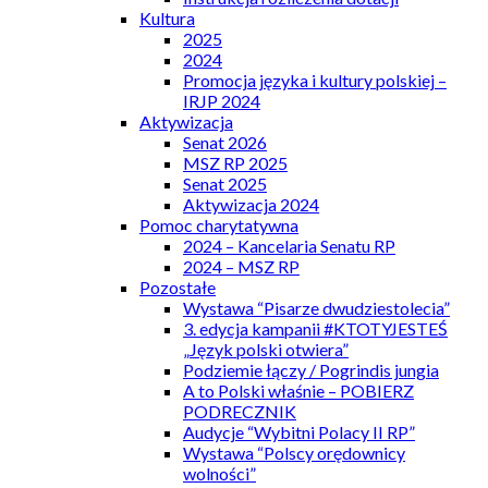
Kultura
2025
2024
Promocja języka i kultury polskiej –
IRJP 2024
Aktywizacja
Senat 2026
MSZ RP 2025
Senat 2025
Aktywizacja 2024
Pomoc charytatywna
2024 – Kancelaria Senatu RP
2024 – MSZ RP
Pozostałe
Wystawa “Pisarze dwudziestolecia”
3. edycja kampanii #KTOTYJESTEŚ
„Język polski otwiera”
Podziemie łączy / Pogrindis jungia
A to Polski właśnie – POBIERZ
PODRECZNIK
Audycje “Wybitni Polacy II RP”
Wystawa “Polscy orędownicy
wolności”