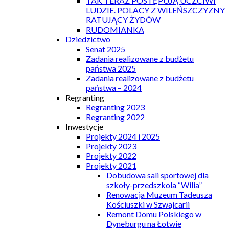
TAK TERAZ POSTĘPUJĄ UCZCIWI
LUDZIE. POLACY Z WILEŃSZCZYZNY
RATUJĄCY ŻYDÓW
RUDOMIANKA
Dziedzictwo
Senat 2025
Zadania realizowane z budżetu
państwa 2025
Zadania realizowane z budżetu
państwa – 2024
Regranting
Regranting 2023
Regranting 2022
Inwestycje
Projekty 2024 i 2025
Projekty 2023
Projekty 2022
Projekty 2021
Dobudowa sali sportowej dla
szkoły-przedszkola “Wilia”
Renowacja Muzeum Tadeusza
Kościuszki w Szwajcarii
Remont Domu Polskiego w
Dyneburgu na Łotwie