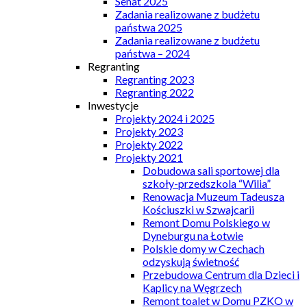
Senat 2025
Zadania realizowane z budżetu
państwa 2025
Zadania realizowane z budżetu
państwa – 2024
Regranting
Regranting 2023
Regranting 2022
Inwestycje
Projekty 2024 i 2025
Projekty 2023
Projekty 2022
Projekty 2021
Dobudowa sali sportowej dla
szkoły-przedszkola “Wilia”
Renowacja Muzeum Tadeusza
Kościuszki w Szwajcarii
Remont Domu Polskiego w
Dyneburgu na Łotwie
Polskie domy w Czechach
odzyskują świetność
Przebudowa Centrum dla Dzieci i
Kaplicy na Węgrzech
Remont toalet w Domu PZKO w