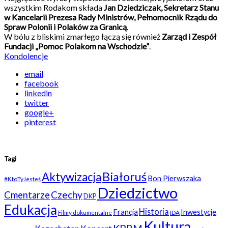
wszystkim Rodakom składa
Jan Dziedziczak, Sekretarz Stanu
w Kancelarii Prezesa Rady Ministrów, Pełnomocnik Rządu do
Spraw Polonii i Polaków za Granicą
.
W bólu z bliskimi zmarłego łączą się również
Zarząd i Zespół
Fundacji „Pomoc Polakom na Wschodzie”
.
Kondolencje
email
facebook
linkedin
twitter
google+
pinterest
Tagi
Białoruś
Aktywizacja
Bon Pierwszaka
#KtoTyJesteś
Dziedzictwo
Czechy
Cmentarze
DKP
Edukacja
Historia
Francja
Inwestycje
Filmy dokumentalne
IDA
Kultura
KPRM