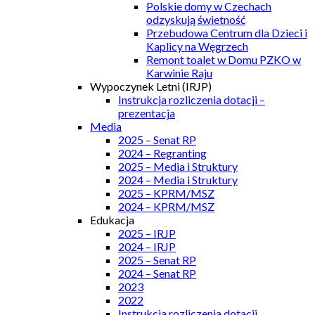
Polskie domy w Czechach
odzyskują świetność
Przebudowa Centrum dla Dzieci i
Kaplicy na Węgrzech
Remont toalet w Domu PZKO w
Karwinie Raju
Wypoczynek Letni (IRJP)
Instrukcja rozliczenia dotacji –
prezentacja
Media
2025 – Senat RP
2024 – Regranting
2025 – Media i Struktury
2024 – Media i Struktury
2025 – KPRM/MSZ
2024 – KPRM/MSZ
Edukacja
2025 – IRJP
2024 – IRJP
2025 – Senat RP
2024 – Senat RP
2023
2022
Instrukcja rozliczenia dotacji