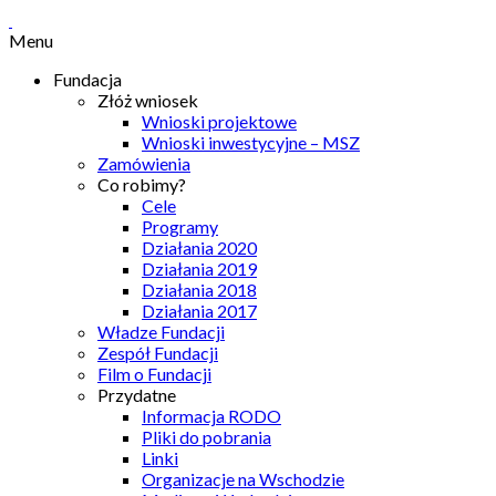
Menu
Fundacja
Złóż wniosek
Wnioski projektowe
Wnioski inwestycyjne – MSZ
Zamówienia
Co robimy?
Cele
Programy
Działania 2020
Działania 2019
Działania 2018
Działania 2017
Władze Fundacji
Zespół Fundacji
Film o Fundacji
Przydatne
Informacja RODO
Pliki do pobrania
Linki
Organizacje na Wschodzie