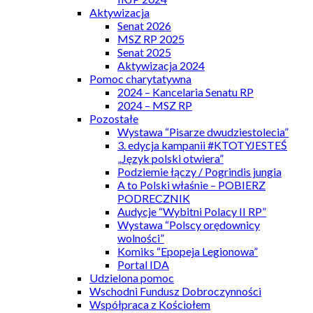
Aktywizacja
Senat 2026
MSZ RP 2025
Senat 2025
Aktywizacja 2024
Pomoc charytatywna
2024 – Kancelaria Senatu RP
2024 – MSZ RP
Pozostałe
Wystawa “Pisarze dwudziestolecia”
3. edycja kampanii #KTOTYJESTEŚ
„Język polski otwiera”
Podziemie łączy / Pogrindis jungia
A to Polski właśnie – POBIERZ
PODRECZNIK
Audycje “Wybitni Polacy II RP”
Wystawa “Polscy orędownicy
wolności”
Komiks “Epopeja Legionowa”
Portal IDA
Udzielona pomoc
Wschodni Fundusz Dobroczynności
Współpraca z Kościołem