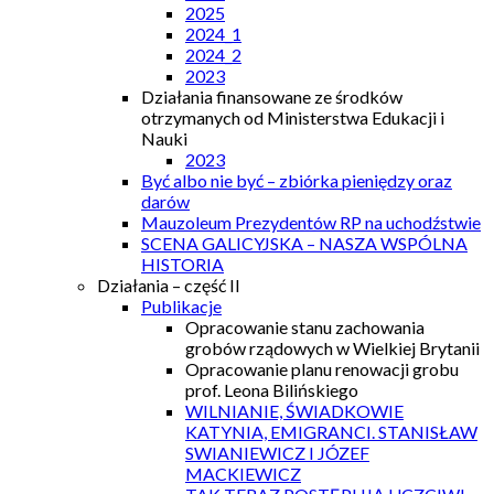
2025
2024_1
2024_2
2023
Działania finansowane ze środków
otrzymanych od Ministerstwa Edukacji i
Nauki
2023
Być albo nie być – zbiórka pieniędzy oraz
darów
Mauzoleum Prezydentów RP na uchodźstwie
SCENA GALICYJSKA – NASZA WSPÓLNA
HISTORIA
Działania – część II
Publikacje
Opracowanie stanu zachowania
grobów rządowych w Wielkiej Brytanii
Opracowanie planu renowacji grobu
prof. Leona Bilińskiego
WILNIANIE, ŚWIADKOWIE
KATYNIA, EMIGRANCI. STANISŁAW
SWIANIEWICZ I JÓZEF
MACKIEWICZ