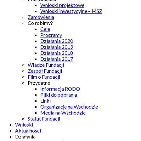
Wnioski projektowe
Wnioski inwestycyjne – MSZ
Zamówienia
Co robimy?
Cele
Programy
Działania 2020
Działania 2019
Działania 2018
Działania 2017
Władze Fundacji
Zespół Fundacji
Film o Fundacji
Przydatne
Informacja RODO
Pliki do pobrania
Linki
Organizacje na Wschodzie
Media na Wschodzie
Statut Fundacji
Wnioski
Aktualności
Działania