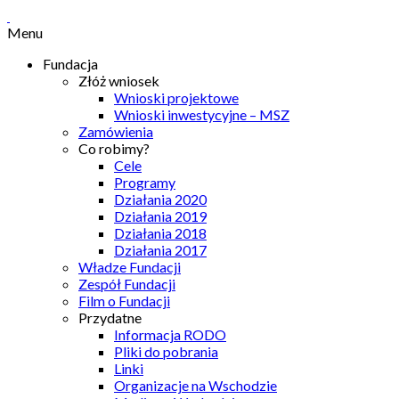
Menu
Fundacja
Złóż wniosek
Wnioski projektowe
Wnioski inwestycyjne – MSZ
Zamówienia
Co robimy?
Cele
Programy
Działania 2020
Działania 2019
Działania 2018
Działania 2017
Władze Fundacji
Zespół Fundacji
Film o Fundacji
Przydatne
Informacja RODO
Pliki do pobrania
Linki
Organizacje na Wschodzie