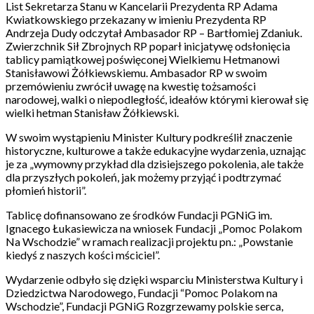
List Sekretarza Stanu w Kancelarii Prezydenta RP Adama
Kwiatkowskiego przekazany w imieniu Prezydenta RP
Andrzeja Dudy odczytał Ambasador RP – Bartłomiej Zdaniuk.
Zwierzchnik Sił Zbrojnych RP poparł inicjatywę odsłonięcia
tablicy pamiątkowej poświęconej Wielkiemu Hetmanowi
Stanisławowi Żółkiewskiemu. Ambasador RP w swoim
przemówieniu zwrócił uwagę na kwestię tożsamości
narodowej, walki o niepodległość, ideałów którymi kierował się
wielki hetman Stanisław Żółkiewski.
W swoim wystąpieniu Minister Kultury podkreślił znaczenie
historyczne, kulturowe a także edukacyjne wydarzenia, uznając
je za „wymowny przykład dla dzisiejszego pokolenia, ale także
dla przyszłych pokoleń, jak możemy przyjąć i podtrzymać
płomień historii”.
Tablicę dofinansowano ze środków Fundacji PGNiG im.
Ignacego Łukasiewicza na wniosek Fundacji „Pomoc Polakom
Na Wschodzie” w ramach realizacji projektu pn.: „Powstanie
kiedyś z naszych kości mściciel”.
Wydarzenie odbyło się dzięki wsparciu Ministerstwa Kultury i
Dziedzictwa Narodowego, Fundacji “Pomoc Polakom na
Wschodzie”, Fundacji PGNiG Rozgrzewamy polskie serca,