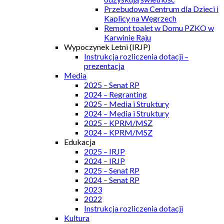
Przebudowa Centrum dla Dzieci i
Kaplicy na Węgrzech
Remont toalet w Domu PZKO w
Karwinie Raju
Wypoczynek Letni (IRJP)
Instrukcja rozliczenia dotacji –
prezentacja
Media
2025 – Senat RP
2024 – Regranting
2025 – Media i Struktury
2024 – Media i Struktury
2025 – KPRM/MSZ
2024 – KPRM/MSZ
Edukacja
2025 – IRJP
2024 – IRJP
2025 – Senat RP
2024 – Senat RP
2023
2022
Instrukcja rozliczenia dotacji
Kultura