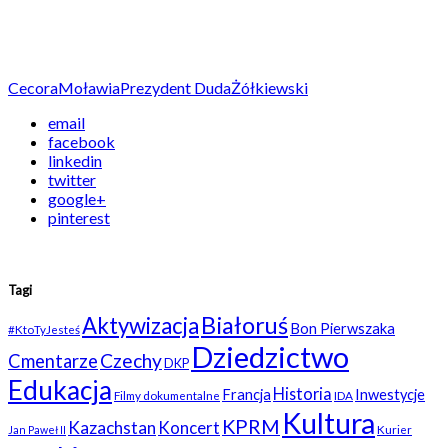
Cecora
Moławia
Prezydent Duda
Żółkiewski
email
facebook
linkedin
twitter
google+
pinterest
Tagi
Białoruś
Aktywizacja
Bon Pierwszaka
#KtoTyJesteś
Dziedzictwo
Czechy
Cmentarze
DKP
Edukacja
Historia
Francja
Inwestycje
Filmy dokumentalne
IDA
Kultura
KPRM
Kazachstan
Koncert
Kurier
Jan Paweł II