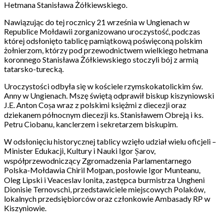
Hetmana Stanisława Żółkiewskiego.
Nawiązując do tej rocznicy 21 września w Ungienach w
Republice Mołdawii zorganizowano uroczystość, podczas
której odsłonięto tablicę pamiątkową poświęconą polskim
żołnierzom, którzy pod przewodnictwem wielkiego hetmana
koronnego Stanisława Żółkiewskiego stoczyli bój z armią
tatarsko-turecką.
Uroczystości odbyła się w kościele rzymskokatolickim św.
Anny w Ungienach. Mszę świętą odprawił biskup kiszyniowski
J.E. Anton Coșa wraz z polskimi księżmi z diecezji oraz
dziekanem północnym diecezji ks. Stanisławem Obreją i ks.
Petru Ciobanu, kanclerzem i sekretarzem biskupim.
W odsłonięciu historycznej tablicy wzięło udział wielu oficjeli –
Minister Edukacji, Kultury i Nauki Igor Șarov,
współprzewodniczący Zgromadzenia Parlamentarnego
Polska-Mołdawia Chiril Moțpan, posłowie Igor Munteanu,
Oleg Lipski i Veaceslav Ionita, zastępca burmistrza Ungheni
Dionisie Ternovschi, przedstawiciele miejscowych Polaków,
lokalnych przedsiębiorców oraz członkowie Ambasady RP w
Kiszyniowie.