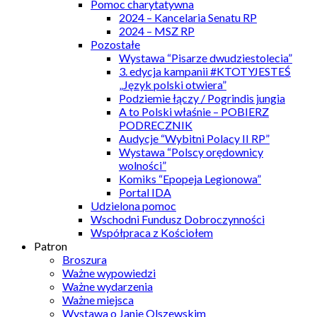
Pomoc charytatywna
2024 – Kancelaria Senatu RP
2024 – MSZ RP
Pozostałe
Wystawa “Pisarze dwudziestolecia”
3. edycja kampanii #KTOTYJESTEŚ
„Język polski otwiera”
Podziemie łączy / Pogrindis jungia
A to Polski właśnie – POBIERZ
PODRECZNIK
Audycje “Wybitni Polacy II RP”
Wystawa “Polscy orędownicy
wolności”
Komiks “Epopeja Legionowa”
Portal IDA
Udzielona pomoc
Wschodni Fundusz Dobroczynności
Współpraca z Kościołem
Patron
Broszura
Ważne wypowiedzi
Ważne wydarzenia
Ważne miejsca
Wystawa o Janie Olszewskim