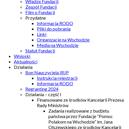
Władze Fundacji
Zespół Fundacji
Film o Fundacji
Przydatne
Informacja RODO
Pliki do pobrania
Linki
Organizacje na Wschodzie
Media na Wschodzie
Statut Fundacji
Wnioski
Aktualności
Działania
Bon Nauczyciela IRJP
Instrukcja rejestracji
Informacja RODO
Regranting 2024
Działania – część I
Finansowane ze środków Kancelarii Prezesa
Rady Ministrów
Zadania realizowane z budżetu
państwa przez Fundacje “Pomoc
Polakom na Wschodzie” im. Jana
Olszewskiego ze środków Kancelarii