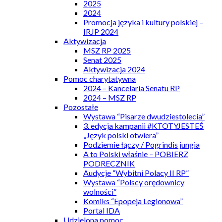
2025
2024
Promocja języka i kultury polskiej –
IRJP 2024
Aktywizacja
MSZ RP 2025
Senat 2025
Aktywizacja 2024
Pomoc charytatywna
2024 – Kancelaria Senatu RP
2024 – MSZ RP
Pozostałe
Wystawa “Pisarze dwudziestolecia”
3. edycja kampanii #KTOTYJESTEŚ
„Język polski otwiera”
Podziemie łączy / Pogrindis jungia
A to Polski właśnie – POBIERZ
PODRECZNIK
Audycje “Wybitni Polacy II RP”
Wystawa “Polscy orędownicy
wolności”
Komiks “Epopeja Legionowa”
Portal IDA
Udzielona pomoc