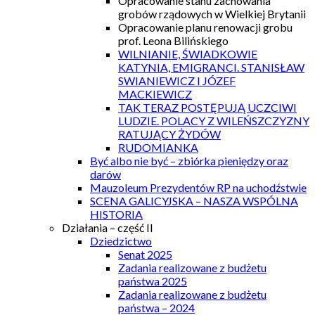
Opracowanie stanu zachowania
grobów rządowych w Wielkiej Brytanii
Opracowanie planu renowacji grobu
prof. Leona Bilińskiego
WILNIANIE, ŚWIADKOWIE
KATYNIA, EMIGRANCI. STANISŁAW
SWIANIEWICZ I JÓZEF
MACKIEWICZ
TAK TERAZ POSTĘPUJĄ UCZCIWI
LUDZIE. POLACY Z WILEŃSZCZYZNY
RATUJĄCY ŻYDÓW
RUDOMIANKA
Być albo nie być – zbiórka pieniędzy oraz
darów
Mauzoleum Prezydentów RP na uchodźstwie
SCENA GALICYJSKA – NASZA WSPÓLNA
HISTORIA
Działania – część II
Dziedzictwo
Senat 2025
Zadania realizowane z budżetu
państwa 2025
Zadania realizowane z budżetu
państwa – 2024