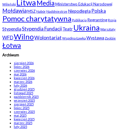
Litwa
Media
Ministerstwo Edukacji Narodowej
Wileński
Mołdawia
Polska
Niepodległa
MSZ
Nabór
Naddniestrze
Pomoc charytatywna
Regranting
Rosja
Publikacja
Ukraina
Stypendia Fundacji
Stypendia
Teatr
Warsztaty
Wilno
WFD
Wolontariat
Wystawa
Wspólna Ławka
Zaolzie
Łotwa
Archiwum
sierpień 2026
lipiec 2026
czerwiec 2026
maj 2026
kwiecień 2026
marzec 2026
luty 2026
grudzień 2025
listopad 2025
październik 2025
wrzesień 2025
sierpień 2025
lipiec 2025
czerwiec 2025
maj 2025
kwiecień 2025
marzec 2025
luty 2025