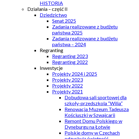
HISTORIA
Działania – część II
Dziedzictwo
Senat 2025
Zadania realizowane z budżetu
państwa 2025
Zadania realizowane z budżetu
państwa – 2024
Regranting
Regranting 2023
Regranting 2022
Inwestycje
Projekty 2024 i 2025
Projekty 2023
Projekty 2022
Projekty 2021
Dobudowa sali sportowej dla
szkoły-przedszkola “Wilia”
Renowacja Muzeum Tadeusza
Kościuszki w Szwajcarii
Remont Domu Polskiego w
Dyneburgu na Łotwie
Polskie domy w Czechach
odzyskują świetność