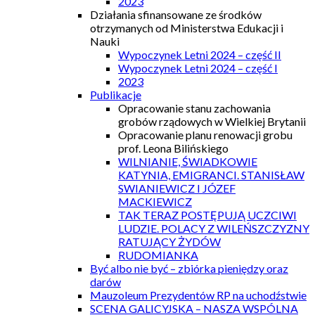
2023
Działania sfinansowane ze środków
otrzymanych od Ministerstwa Edukacji i
Nauki
Wypoczynek Letni 2024 – część II
Wypoczynek Letni 2024 – część I
2023
Publikacje
Opracowanie stanu zachowania
grobów rządowych w Wielkiej Brytanii
Opracowanie planu renowacji grobu
prof. Leona Bilińskiego
WILNIANIE, ŚWIADKOWIE
KATYNIA, EMIGRANCI. STANISŁAW
SWIANIEWICZ I JÓZEF
MACKIEWICZ
TAK TERAZ POSTĘPUJĄ UCZCIWI
LUDZIE. POLACY Z WILEŃSZCZYZNY
RATUJĄCY ŻYDÓW
RUDOMIANKA
Być albo nie być – zbiórka pieniędzy oraz
darów
Mauzoleum Prezydentów RP na uchodźstwie
SCENA GALICYJSKA – NASZA WSPÓLNA