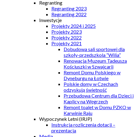
Regranting
Regranting 2023
Regranting 2022
Inwestycje
Projekty 2024 i 2025
Projekty 2023
Projekty 2022
Projekty 2021
Dobudowa sali sportowej dla
szkoły-przedszkola “Wilia”
Renowacja Muzeum Tadeusza
Kościuszki w Szwajcarii
Remont Domu Polskiego w
Dyneburgu na Łotwie
Polskie domy w Czechach
odzyskują świetność
Przebudowa Centrum dla Dzieci i
Kaplicy na Węgrzech
Remont toalet w Domu PZKO w
Karwinie Raju
Wypoczynek Letni (IRJP)
Instrukcja rozliczenia dotacji –
prezentacja
Media