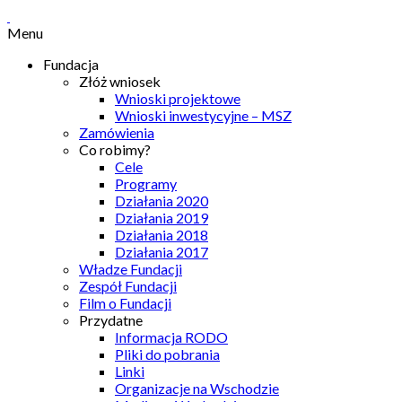
Menu
Fundacja
Złóż wniosek
Wnioski projektowe
Wnioski inwestycyjne – MSZ
Zamówienia
Co robimy?
Cele
Programy
Działania 2020
Działania 2019
Działania 2018
Działania 2017
Władze Fundacji
Zespół Fundacji
Film o Fundacji
Przydatne
Informacja RODO
Pliki do pobrania
Linki
Organizacje na Wschodzie