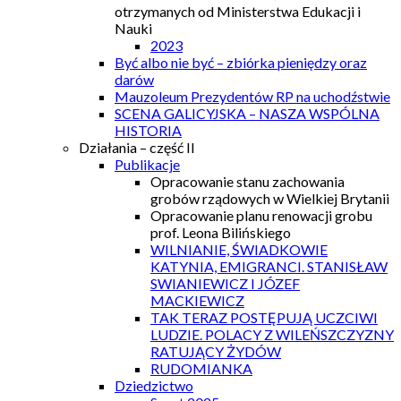
otrzymanych od Ministerstwa Edukacji i
Nauki
2023
Być albo nie być – zbiórka pieniędzy oraz
darów
Mauzoleum Prezydentów RP na uchodźstwie
SCENA GALICYJSKA – NASZA WSPÓLNA
HISTORIA
Działania – część II
Publikacje
Opracowanie stanu zachowania
grobów rządowych w Wielkiej Brytanii
Opracowanie planu renowacji grobu
prof. Leona Bilińskiego
WILNIANIE, ŚWIADKOWIE
KATYNIA, EMIGRANCI. STANISŁAW
SWIANIEWICZ I JÓZEF
MACKIEWICZ
TAK TERAZ POSTĘPUJĄ UCZCIWI
LUDZIE. POLACY Z WILEŃSZCZYZNY
RATUJĄCY ŻYDÓW
RUDOMIANKA
Dziedzictwo