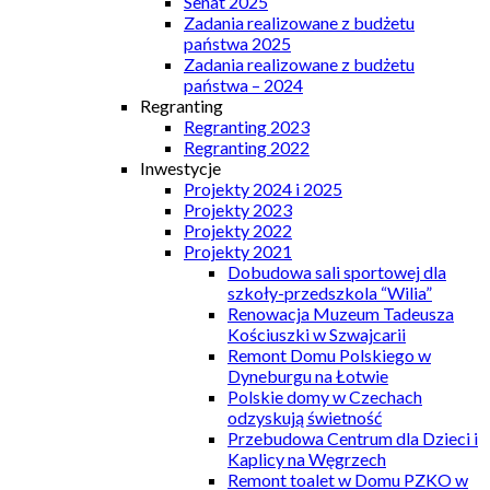
Senat 2025
Zadania realizowane z budżetu
państwa 2025
Zadania realizowane z budżetu
państwa – 2024
Regranting
Regranting 2023
Regranting 2022
Inwestycje
Projekty 2024 i 2025
Projekty 2023
Projekty 2022
Projekty 2021
Dobudowa sali sportowej dla
szkoły-przedszkola “Wilia”
Renowacja Muzeum Tadeusza
Kościuszki w Szwajcarii
Remont Domu Polskiego w
Dyneburgu na Łotwie
Polskie domy w Czechach
odzyskują świetność
Przebudowa Centrum dla Dzieci i
Kaplicy na Węgrzech
Remont toalet w Domu PZKO w