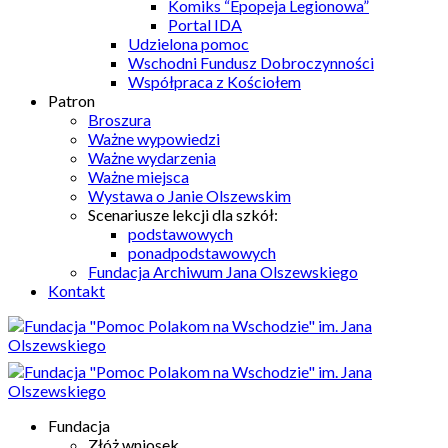
Komiks “Epopeja Legionowa”
Portal IDA
Udzielona pomoc
Wschodni Fundusz Dobroczynności
Współpraca z Kościołem
Patron
Broszura
Ważne wypowiedzi
Ważne wydarzenia
Ważne miejsca
Wystawa o Janie Olszewskim
Scenariusze lekcji dla szkół:
podstawowych
ponadpodstawowych
Fundacja Archiwum Jana Olszewskiego
Kontakt
Fundacja
Złóż wniosek