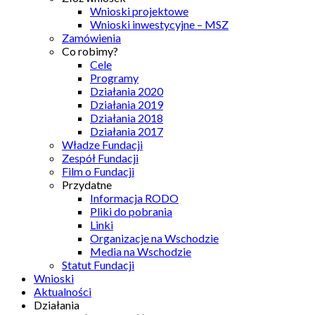
Wnioski projektowe
Wnioski inwestycyjne – MSZ
Zamówienia
Co robimy?
Cele
Programy
Działania 2020
Działania 2019
Działania 2018
Działania 2017
Władze Fundacji
Zespół Fundacji
Film o Fundacji
Przydatne
Informacja RODO
Pliki do pobrania
Linki
Organizacje na Wschodzie
Media na Wschodzie
Statut Fundacji
Wnioski
Aktualności
Działania