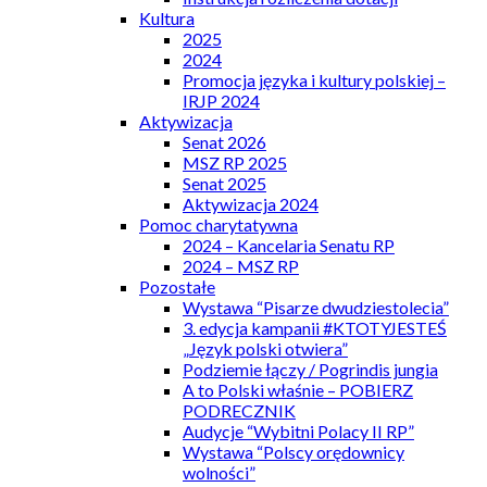
Kultura
2025
2024
Promocja języka i kultury polskiej –
IRJP 2024
Aktywizacja
Senat 2026
MSZ RP 2025
Senat 2025
Aktywizacja 2024
Pomoc charytatywna
2024 – Kancelaria Senatu RP
2024 – MSZ RP
Pozostałe
Wystawa “Pisarze dwudziestolecia”
3. edycja kampanii #KTOTYJESTEŚ
„Język polski otwiera”
Podziemie łączy / Pogrindis jungia
A to Polski właśnie – POBIERZ
PODRECZNIK
Audycje “Wybitni Polacy II RP”
Wystawa “Polscy orędownicy
wolności”