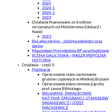
2025
2024_1
2024_2
2023
Działania finansowane ze środków
otrzymanych od Ministerstwa Edukacji i
Nauki
2023
Być albo nie być – zbiórka pieniędzy oraz
darów
Mauzoleum Prezydentów RP na uchodźstwie
SCENA GALICYJSKA – NASZA WSPÓLNA
HISTORIA
Działania – część II
Publikacje
Opracowanie stanu zachowania
grobów rządowych w Wielkiej Brytanii
Opracowanie planu renowacji grobu
prof. Leona Bilińskiego
WILNIANIE, ŚWIADKOWIE
KATYNIA, EMIGRANCI. STANISŁAW
SWIANIEWICZ I JÓZEF
MACKIEWICZ