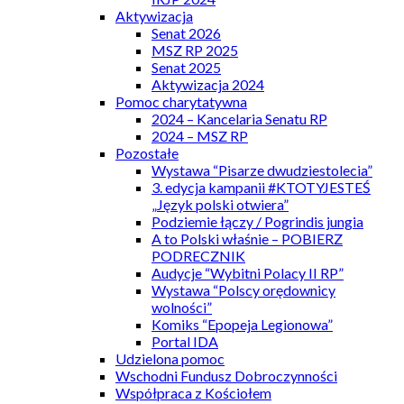
Aktywizacja
Senat 2026
MSZ RP 2025
Senat 2025
Aktywizacja 2024
Pomoc charytatywna
2024 – Kancelaria Senatu RP
2024 – MSZ RP
Pozostałe
Wystawa “Pisarze dwudziestolecia”
3. edycja kampanii #KTOTYJESTEŚ
„Język polski otwiera”
Podziemie łączy / Pogrindis jungia
A to Polski właśnie – POBIERZ
PODRECZNIK
Audycje “Wybitni Polacy II RP”
Wystawa “Polscy orędownicy
wolności”
Komiks “Epopeja Legionowa”
Portal IDA
Udzielona pomoc
Wschodni Fundusz Dobroczynności
Współpraca z Kościołem