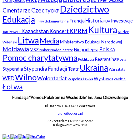
Bon Pierwszaka
#KtoTyJesteś
Dziedzictwo
Czechy
Cmentarze
DKP
Edukacja
Historia
Francja
Inwestycje
Filmy dokumentalne
IDA
Kultura
KPRM
Kazachstan
Koncert
Kurier
Jan Paweł II
Litwa
Media
Ministerstwo Edukacji Narodowej
Wileński
Mołdawia
Polska
Niepodległa
MSZ
Nabór
Naddniestrze
Pomoc charytatywna
Regranting
Rosja
Publikacja
Ukraina
Stypendia Fundacji
Stypendia
Teatr
Warsztaty
Wilno
WFD
Wolontariat
Wystawa
Wspólna Ławka
Zaolzie
Łotwa
Fundacja “Pomoc Polakom na Wschodzie” im. Jana Olszewskiego
ul. Jazdów 10A
00-467 Warszawa
biuro@pol.org.pl
Sekretariat: +48 22 628 55 57
Księgowość: wew. 113