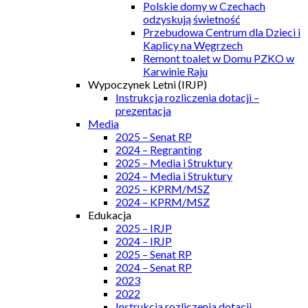
Polskie domy w Czechach
odzyskują świetność
Przebudowa Centrum dla Dzieci i
Kaplicy na Węgrzech
Remont toalet w Domu PZKO w
Karwinie Raju
Wypoczynek Letni (IRJP)
Instrukcja rozliczenia dotacji –
prezentacja
Media
2025 – Senat RP
2024 – Regranting
2025 – Media i Struktury
2024 – Media i Struktury
2025 – KPRM/MSZ
2024 – KPRM/MSZ
Edukacja
2025 – IRJP
2024 – IRJP
2025 – Senat RP
2024 – Senat RP
2023
2022
Instrukcja rozliczenia dotacji