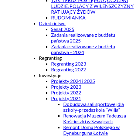
TAK TERAZ POSTĘPUJĄ UCZCIWI
LUDZIE. POLACY Z WILEŃSZCZYZNY
RATUJĄCY ŻYDÓW
RUDOMIANKA
Dziedzictwo
Senat 2025
Zadania realizowane z budżetu
państwa 2025
Zadania realizowane z budżetu
państwa – 2024
Regranting
Regranting 2023
Regranting 2022
Inwestycje
Projekty 2024 i 2025
Projekty 2023
Projekty 2022
Projekty 2021
Dobudowa sali sportowej dla
szkoły-przedszkola “Wilia”
Renowacja Muzeum Tadeusza
Kościuszki w Szwajcarii
Remont Domu Polskiego w
Dyneburgu na Łotwie