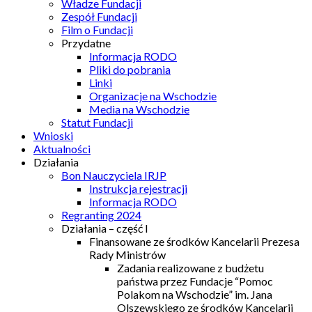
Władze Fundacji
Zespół Fundacji
Film o Fundacji
Przydatne
Informacja RODO
Pliki do pobrania
Linki
Organizacje na Wschodzie
Media na Wschodzie
Statut Fundacji
Wnioski
Aktualności
Działania
Bon Nauczyciela IRJP
Instrukcja rejestracji
Informacja RODO
Regranting 2024
Działania – część I
Finansowane ze środków Kancelarii Prezesa
Rady Ministrów
Zadania realizowane z budżetu
państwa przez Fundacje “Pomoc
Polakom na Wschodzie” im. Jana
Olszewskiego ze środków Kancelarii