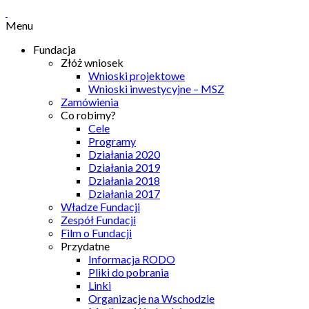
Menu
Fundacja
Złóż wniosek
Wnioski projektowe
Wnioski inwestycyjne – MSZ
Zamówienia
Co robimy?
Cele
Programy
Działania 2020
Działania 2019
Działania 2018
Działania 2017
Władze Fundacji
Zespół Fundacji
Film o Fundacji
Przydatne
Informacja RODO
Pliki do pobrania
Linki
Organizacje na Wschodzie