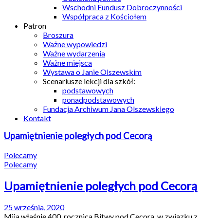
Wschodni Fundusz Dobroczynności
Współpraca z Kościołem
Patron
Broszura
Ważne wypowiedzi
Ważne wydarzenia
Ważne miejsca
Wystawa o Janie Olszewskim
Scenariusze lekcji dla szkół:
podstawowych
ponadpodstawowych
Fundacja Archiwum Jana Olszewskiego
Kontakt
Upamiętnienie poległych pod Cecorą
Polecamy
Polecamy
Upamiętnienie poległych pod Cecorą
25 września, 2020
Mija właśnie 400. rocznica Bitwy pod Cecorą, w związku z