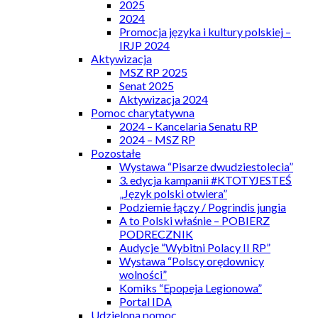
2025
2024
Promocja języka i kultury polskiej –
IRJP 2024
Aktywizacja
MSZ RP 2025
Senat 2025
Aktywizacja 2024
Pomoc charytatywna
2024 – Kancelaria Senatu RP
2024 – MSZ RP
Pozostałe
Wystawa “Pisarze dwudziestolecia”
3. edycja kampanii #KTOTYJESTEŚ
„Język polski otwiera”
Podziemie łączy / Pogrindis jungia
A to Polski właśnie – POBIERZ
PODRECZNIK
Audycje “Wybitni Polacy II RP”
Wystawa “Polscy orędownicy
wolności”
Komiks “Epopeja Legionowa”
Portal IDA
Udzielona pomoc