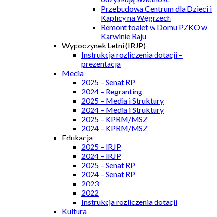
Przebudowa Centrum dla Dzieci i
Kaplicy na Węgrzech
Remont toalet w Domu PZKO w
Karwinie Raju
Wypoczynek Letni (IRJP)
Instrukcja rozliczenia dotacji –
prezentacja
Media
2025 – Senat RP
2024 – Regranting
2025 – Media i Struktury
2024 – Media i Struktury
2025 – KPRM/MSZ
2024 – KPRM/MSZ
Edukacja
2025 – IRJP
2024 – IRJP
2025 – Senat RP
2024 – Senat RP
2023
2022
Instrukcja rozliczenia dotacji
Kultura