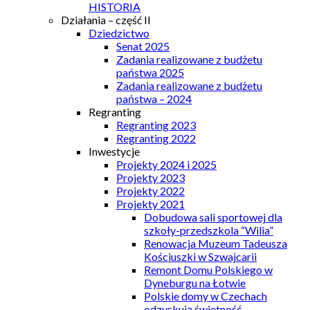
HISTORIA
Działania – część II
Dziedzictwo
Senat 2025
Zadania realizowane z budżetu
państwa 2025
Zadania realizowane z budżetu
państwa – 2024
Regranting
Regranting 2023
Regranting 2022
Inwestycje
Projekty 2024 i 2025
Projekty 2023
Projekty 2022
Projekty 2021
Dobudowa sali sportowej dla
szkoły-przedszkola “Wilia”
Renowacja Muzeum Tadeusza
Kościuszki w Szwajcarii
Remont Domu Polskiego w
Dyneburgu na Łotwie
Polskie domy w Czechach
odzyskują świetność