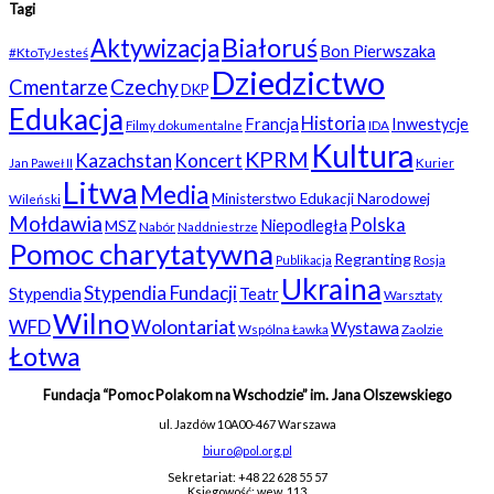
Tagi
Białoruś
Aktywizacja
Bon Pierwszaka
#KtoTyJesteś
Dziedzictwo
Czechy
Cmentarze
DKP
Edukacja
Historia
Francja
Inwestycje
Filmy dokumentalne
IDA
Kultura
KPRM
Kazachstan
Koncert
Kurier
Jan Paweł II
Litwa
Media
Ministerstwo Edukacji Narodowej
Wileński
Mołdawia
Polska
Niepodległa
MSZ
Nabór
Naddniestrze
Pomoc charytatywna
Regranting
Rosja
Publikacja
Ukraina
Stypendia Fundacji
Stypendia
Teatr
Warsztaty
Wilno
WFD
Wolontariat
Wystawa
Wspólna Ławka
Zaolzie
Łotwa
Fundacja “Pomoc Polakom na Wschodzie” im. Jana Olszewskiego
ul. Jazdów 10A
00-467 Warszawa
biuro@pol.org.pl
Sekretariat: +48 22 628 55 57
Księgowość: wew. 113