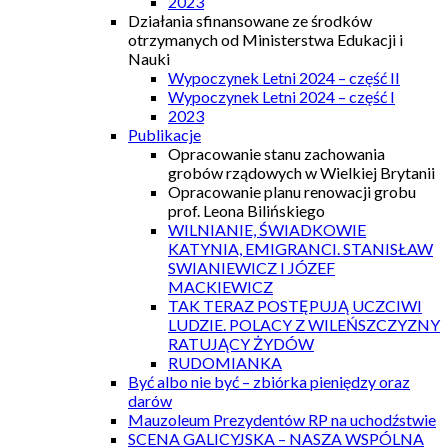
2023
Działania sfinansowane ze środków
otrzymanych od Ministerstwa Edukacji i
Nauki
Wypoczynek Letni 2024 – część II
Wypoczynek Letni 2024 – część I
2023
Publikacje
Opracowanie stanu zachowania
grobów rządowych w Wielkiej Brytanii
Opracowanie planu renowacji grobu
prof. Leona Bilińskiego
WILNIANIE, ŚWIADKOWIE
KATYNIA, EMIGRANCI. STANISŁAW
SWIANIEWICZ I JÓZEF
MACKIEWICZ
TAK TERAZ POSTĘPUJĄ UCZCIWI
LUDZIE. POLACY Z WILEŃSZCZYZNY
RATUJĄCY ŻYDÓW
RUDOMIANKA
Być albo nie być – zbiórka pieniędzy oraz
darów
Mauzoleum Prezydentów RP na uchodźstwie
SCENA GALICYJSKA – NASZA WSPÓLNA