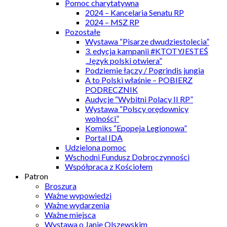
Pomoc charytatywna
2024 – Kancelaria Senatu RP
2024 – MSZ RP
Pozostałe
Wystawa “Pisarze dwudziestolecia”
3. edycja kampanii #KTOTYJESTEŚ
„Język polski otwiera”
Podziemie łączy / Pogrindis jungia
A to Polski właśnie – POBIERZ
PODRECZNIK
Audycje “Wybitni Polacy II RP”
Wystawa “Polscy orędownicy
wolności”
Komiks “Epopeja Legionowa”
Portal IDA
Udzielona pomoc
Wschodni Fundusz Dobroczynności
Współpraca z Kościołem
Patron
Broszura
Ważne wypowiedzi
Ważne wydarzenia
Ważne miejsca
Wystawa o Janie Olszewskim