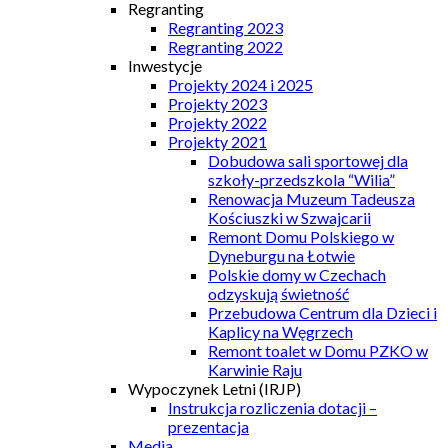
Regranting
Regranting 2023
Regranting 2022
Inwestycje
Projekty 2024 i 2025
Projekty 2023
Projekty 2022
Projekty 2021
Dobudowa sali sportowej dla
szkoły-przedszkola “Wilia”
Renowacja Muzeum Tadeusza
Kościuszki w Szwajcarii
Remont Domu Polskiego w
Dyneburgu na Łotwie
Polskie domy w Czechach
odzyskują świetność
Przebudowa Centrum dla Dzieci i
Kaplicy na Węgrzech
Remont toalet w Domu PZKO w
Karwinie Raju
Wypoczynek Letni (IRJP)
Instrukcja rozliczenia dotacji –
prezentacja
Media