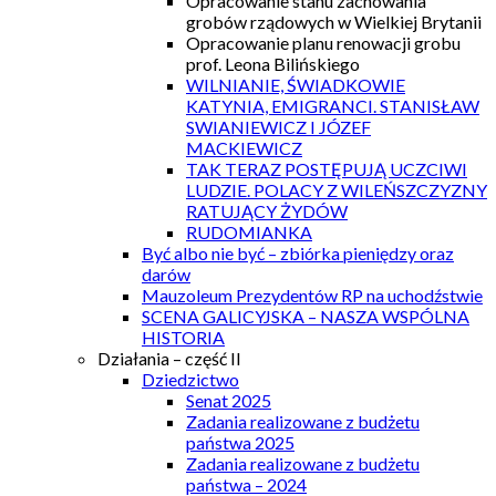
Opracowanie stanu zachowania
grobów rządowych w Wielkiej Brytanii
Opracowanie planu renowacji grobu
prof. Leona Bilińskiego
WILNIANIE, ŚWIADKOWIE
KATYNIA, EMIGRANCI. STANISŁAW
SWIANIEWICZ I JÓZEF
MACKIEWICZ
TAK TERAZ POSTĘPUJĄ UCZCIWI
LUDZIE. POLACY Z WILEŃSZCZYZNY
RATUJĄCY ŻYDÓW
RUDOMIANKA
Być albo nie być – zbiórka pieniędzy oraz
darów
Mauzoleum Prezydentów RP na uchodźstwie
SCENA GALICYJSKA – NASZA WSPÓLNA
HISTORIA
Działania – część II
Dziedzictwo
Senat 2025
Zadania realizowane z budżetu
państwa 2025
Zadania realizowane z budżetu
państwa – 2024