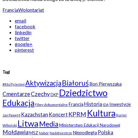
Francja
Wolontariat
email
facebook
linkedin
twitter
google+
pinterest
Tagi
Białoruś
Aktywizacja
Bon Pierwszaka
#KtoTyJesteś
Dziedzictwo
Czechy
Cmentarze
DKP
Edukacja
Historia
Francja
Inwestycje
Filmy dokumentalne
IDA
Kultura
KPRM
Kazachstan
Koncert
Kurier
Jan Paweł II
Litwa
Media
Ministerstwo Edukacji Narodowej
Wileński
Mołdawia
Polska
Niepodległa
MSZ
Nabór
Naddniestrze