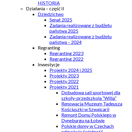
HISTORIA
Działania – część II
Dziedzictwo
Senat 2025
Zadania realizowane z budżetu
państwa 2025
Zadania realizowane z budżetu
państwa – 2024
Regranting
Regranting 2023
Regranting 2022
Inwestycje
Projekty 2024 i 2025
Projekty 2023
Projekty 2022
Projekty 2021
Dobudowa sali sportowej dla
szkoły-przedszkola “Wilia”
Renowacja Muzeum Tadeusza
Kościuszki w Szwajcarii
Remont Domu Polskiego w
Dyneburgu na Łotwie
Polskie domy w Czechach
odzyskują świetność