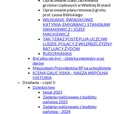
Opracowanie stanu zachowania
grobów rządowych w Wielkiej Brytanii
Opracowanie planu renowacji grobu
prof. Leona Bilińskiego
WILNIANIE, ŚWIADKOWIE
KATYNIA, EMIGRANCI. STANISŁAW
SWIANIEWICZ I JÓZEF
MACKIEWICZ
TAK TERAZ POSTĘPUJĄ UCZCIWI
LUDZIE. POLACY Z WILEŃSZCZYZNY
RATUJĄCY ŻYDÓW
RUDOMIANKA
Być albo nie być – zbiórka pieniędzy oraz
darów
Mauzoleum Prezydentów RP na uchodźstwie
SCENA GALICYJSKA – NASZA WSPÓLNA
HISTORIA
Działania – część II
Dziedzictwo
Senat 2025
Zadania realizowane z budżetu
państwa 2025
Zadania realizowane z budżetu
państwa – 2024