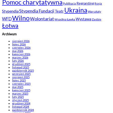
Pomoc charytatywna
Regranting
Rosja
Publikacja
Ukraina
Stypendia Fundacji
Stypendia
Teatr
Warsztaty
Wilno
WFD
Wolontariat
Wystawa
Wspólna Ławka
Zaolzie
Łotwa
Archiwum
sierpień 2026
lipiec 2026
czerwiec 2026
maj 2026
kwiecień 2026
marzec 2026
luty 2026
grudzień 2025
listopad 2025
październik 2025
wrzesień 2025
sierpień 2025
lipiec 2025
czerwiec 2025
maj 2025
kwiecień 2025
marzec 2025
luty 2025
styczeń 2025
grudzień 2024
listopad 2024
październik 2024