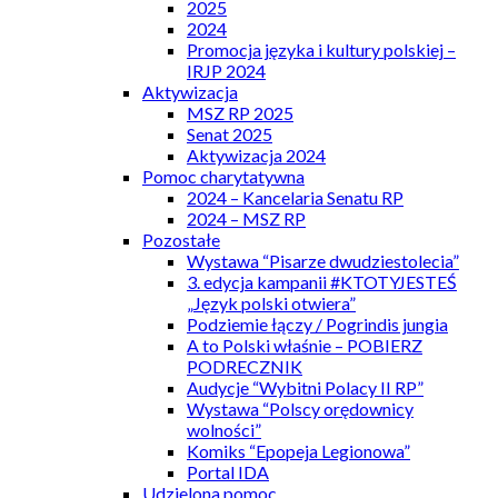
2025
2024
Promocja języka i kultury polskiej –
IRJP 2024
Aktywizacja
MSZ RP 2025
Senat 2025
Aktywizacja 2024
Pomoc charytatywna
2024 – Kancelaria Senatu RP
2024 – MSZ RP
Pozostałe
Wystawa “Pisarze dwudziestolecia”
3. edycja kampanii #KTOTYJESTEŚ
„Język polski otwiera”
Podziemie łączy / Pogrindis jungia
A to Polski właśnie – POBIERZ
PODRECZNIK
Audycje “Wybitni Polacy II RP”
Wystawa “Polscy orędownicy
wolności”
Komiks “Epopeja Legionowa”
Portal IDA
Udzielona pomoc