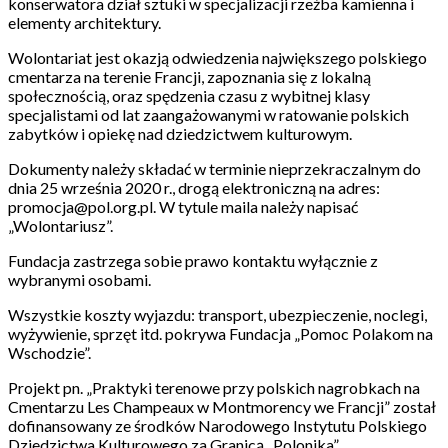
konserwatora dział sztuki w specjalizacji rzeźba kamienna i
elementy architektury.
Wolontariat jest okazją odwiedzenia największego polskiego
cmentarza na terenie Francji, zapoznania się z lokalną
społecznością, oraz spędzenia czasu z wybitnej klasy
specjalistami od lat zaangażowanymi w ratowanie polskich
zabytków i opiekę nad dziedzictwem kulturowym.
Dokumenty należy składać w terminie nieprzekraczalnym do
dnia 25 września 2020 r., drogą elektroniczną na adres:
promocja@pol.org.pl. W tytule maila należy napisać
„Wolontariusz”.
Fundacja zastrzega sobie prawo kontaktu wyłącznie z
wybranymi osobami.
Wszystkie koszty wyjazdu: transport, ubezpieczenie, noclegi,
wyżywienie, sprzęt itd. pokrywa Fundacja „Pomoc Polakom na
Wschodzie”.
Projekt pn. „Praktyki terenowe przy polskich nagrobkach na
Cmentarzu Les Champeaux w Montmorency we Francji” został
dofinansowany ze środków Narodowego Instytutu Polskiego
Dziedzictwa Kulturowego za Granicą „Polonika”.