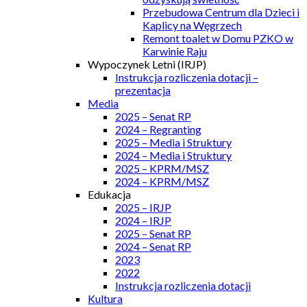
Przebudowa Centrum dla Dzieci i
Kaplicy na Węgrzech
Remont toalet w Domu PZKO w
Karwinie Raju
Wypoczynek Letni (IRJP)
Instrukcja rozliczenia dotacji –
prezentacja
Media
2025 – Senat RP
2024 – Regranting
2025 – Media i Struktury
2024 – Media i Struktury
2025 – KPRM/MSZ
2024 – KPRM/MSZ
Edukacja
2025 – IRJP
2024 – IRJP
2025 – Senat RP
2024 – Senat RP
2023
2022
Instrukcja rozliczenia dotacji
Kultura