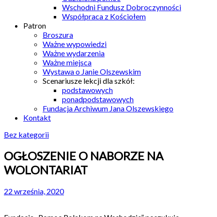
Wschodni Fundusz Dobroczynności
Współpraca z Kościołem
Patron
Broszura
Ważne wypowiedzi
Ważne wydarzenia
Ważne miejsca
Wystawa o Janie Olszewskim
Scenariusze lekcji dla szkół:
podstawowych
ponadpodstawowych
Fundacja Archiwum Jana Olszewskiego
Kontakt
Bez kategorii
OGŁOSZENIE O NABORZE NA
WOLONTARIAT
22 września, 2020