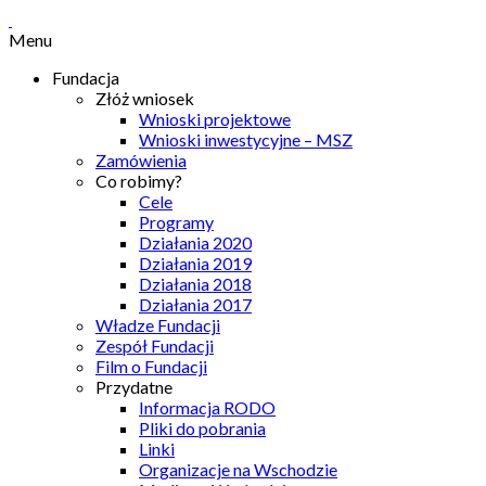
Menu
Fundacja
Złóż wniosek
Wnioski projektowe
Wnioski inwestycyjne – MSZ
Zamówienia
Co robimy?
Cele
Programy
Działania 2020
Działania 2019
Działania 2018
Działania 2017
Władze Fundacji
Zespół Fundacji
Film o Fundacji
Przydatne
Informacja RODO
Pliki do pobrania
Linki
Organizacje na Wschodzie