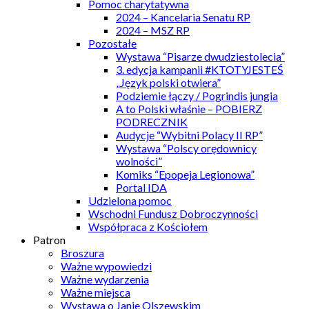
Pomoc charytatywna
2024 – Kancelaria Senatu RP
2024 – MSZ RP
Pozostałe
Wystawa “Pisarze dwudziestolecia”
3. edycja kampanii #KTOTYJESTEŚ
„Język polski otwiera”
Podziemie łączy / Pogrindis jungia
A to Polski właśnie – POBIERZ
PODRECZNIK
Audycje “Wybitni Polacy II RP”
Wystawa “Polscy orędownicy
wolności”
Komiks “Epopeja Legionowa”
Portal IDA
Udzielona pomoc
Wschodni Fundusz Dobroczynności
Współpraca z Kościołem
Patron
Broszura
Ważne wypowiedzi
Ważne wydarzenia
Ważne miejsca
Wystawa o Janie Olszewskim