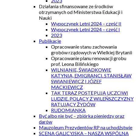
2023
Działania sfinansowane ze środków
otrzymanych od Ministerstwa Edukacji i
Nauki
Wypoczynek Letni 2024 – część II
Wypoczynek Letni 2024 – część I
2023
Publikacje
Opracowanie stanu zachowania
grobów rządowych w Wielkiej Brytanii
Opracowanie planu renowacji grobu
prof. Leona Bilińskiego
WILNIANIE, ŚWIADKOWIE
KATYNIA, EMIGRANCI. STANISŁAW
SWIANIEWICZ I JÓZEF
MACKIEWICZ
TAK TERAZ POSTĘPUJĄ UCZCIWI
LUDZIE. POLACY Z WILEŃSZCZYZNY
RATUJĄCY ŻYDÓW
RUDOMIANKA
Być albo nie być – zbiórka pieniędzy oraz
darów
Mauzoleum Prezydentów RP na uchodźstwie
SCENA GALICYJSKA – NASZA WSPÓLNA