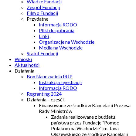
Władze Fundacji
Zespół Fundacji
Film o Fundacji
Przydatne
Informacja RODO
Pliki do pobrania
Linki
Organizacje na Wschodzie
Media na Wschodzie
Statut Fundacji
Wnioski
Aktualności
Działania
Bon Nauczyciela IRJP
Instrukcja rejestracji
Informacja RODO
Regranting 2024
Działania – część I
Finansowane ze środków Kancelarii Prezesa
Rady Ministrów
Zadania realizowane z budżetu
państwa przez Fundacje “Pomoc
Polakom na Wschodzie” im. Jana
Olszewskiego ze środków Kancelarii