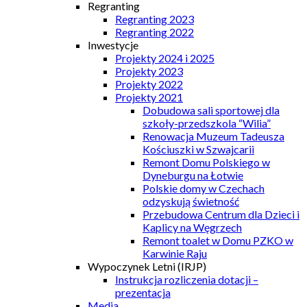
Regranting
Regranting 2023
Regranting 2022
Inwestycje
Projekty 2024 i 2025
Projekty 2023
Projekty 2022
Projekty 2021
Dobudowa sali sportowej dla
szkoły-przedszkola “Wilia”
Renowacja Muzeum Tadeusza
Kościuszki w Szwajcarii
Remont Domu Polskiego w
Dyneburgu na Łotwie
Polskie domy w Czechach
odzyskują świetność
Przebudowa Centrum dla Dzieci i
Kaplicy na Węgrzech
Remont toalet w Domu PZKO w
Karwinie Raju
Wypoczynek Letni (IRJP)
Instrukcja rozliczenia dotacji –
prezentacja
Media