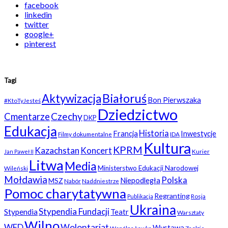
facebook
linkedin
twitter
google+
pinterest
Tagi
Białoruś
Aktywizacja
Bon Pierwszaka
#KtoTyJesteś
Dziedzictwo
Czechy
Cmentarze
DKP
Edukacja
Historia
Francja
Inwestycje
Filmy dokumentalne
IDA
Kultura
KPRM
Kazachstan
Koncert
Kurier
Jan Paweł II
Litwa
Media
Ministerstwo Edukacji Narodowej
Wileński
Mołdawia
Polska
Niepodległa
MSZ
Nabór
Naddniestrze
Pomoc charytatywna
Regranting
Rosja
Publikacja
Ukraina
Stypendia Fundacji
Stypendia
Teatr
Warsztaty
Wilno
WFD
Wolontariat
Wystawa
Wspólna Ławka
Zaolzie