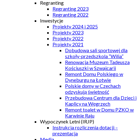
Regranting
Regranting 2023
Regranting 2022
Inwestycje
Projekty 2024 i 2025
Projekty 2023
Projekty 2022
Projekty 2021
Dobudowa sali sportowej dla
szkoły-przedszkola “Wilia”
Renowacja Muzeum Tadeusza
Kościuszki w Szwajcarii
Remont Domu Polskiego w
Dyneburgu na Łotwie
Polskie domy w Czechach
odzyskują świetność
Przebudowa Centrum dla Dzieci i
Kaplicy na Węgrzech
Remont toalet w Domu PZKO w
Karwinie Raju
Wypoczynek Letni (IRJP)
Instrukcja rozliczenia dotacji –
prezentacja
Media