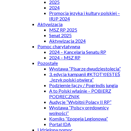
2025
2024
Promocja języka i kultury polskiej –
IRJP 2024
Aktywizacja
MSZ RP 2025
Senat 2025
Aktywizacja 2024
Pomoc charytatywna
2024 – Kancelaria Senatu RP
2024 – MSZ RP
Pozostałe
Wystawa “Pisarze dwudziestolecia”
3. edycja kampanii #KTOTYJESTEŚ
„Język polski otwiera”
Podziemie łączy / Pogrindis jungia
A to Polski właśnie – POBIERZ
PODRECZNIK
Audycje “Wybitni Polacy II RP”
Wystawa “Polscy orędownicy
wolności”
Komiks “Epopeja Legionowa”
Portal IDA
Udzielona pomoc