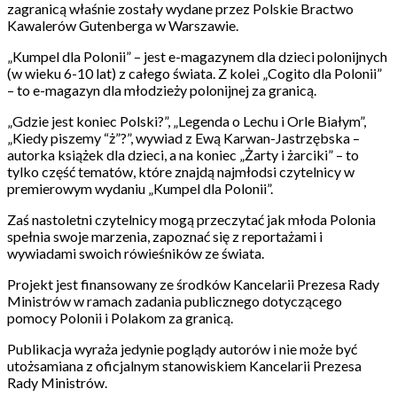
zagranicą właśnie zostały wydane przez Polskie Bractwo
Kawalerów Gutenberga w Warszawie.
„Kumpel dla Polonii” – jest e-magazynem dla dzieci polonijnych
(w wieku 6-10 lat) z całego świata. Z kolei „Cogito dla Polonii”
– to e-magazyn dla młodzieży polonijnej za granicą.
„Gdzie jest koniec Polski?”, „Legenda o Lechu i Orle Białym”,
„Kiedy piszemy “ż”?”, wywiad z Ewą Karwan-Jastrzębska –
autorka książek dla dzieci, a na koniec „Żarty i żarciki” – to
tylko część tematów, które znajdą najmłodsi czytelnicy w
premierowym wydaniu „Kumpel dla Polonii”.
Zaś nastoletni czytelnicy mogą przeczytać jak młoda Polonia
spełnia swoje marzenia, zapoznać się z reportażami i
wywiadami swoich rówieśników ze świata.
Projekt jest finansowany ze środków Kancelarii Prezesa Rady
Ministrów w ramach zadania publicznego dotyczącego
pomocy Polonii i Polakom za granicą.
Publikacja wyraża jedynie poglądy autorów i nie może być
utożsamiana z oficjalnym stanowiskiem Kancelarii Prezesa
Rady Ministrów.