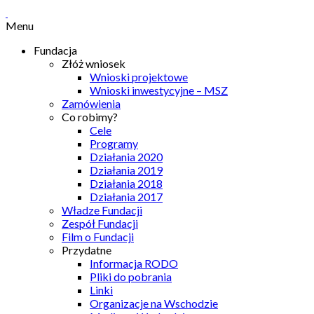
Menu
Fundacja
Złóż wniosek
Wnioski projektowe
Wnioski inwestycyjne – MSZ
Zamówienia
Co robimy?
Cele
Programy
Działania 2020
Działania 2019
Działania 2018
Działania 2017
Władze Fundacji
Zespół Fundacji
Film o Fundacji
Przydatne
Informacja RODO
Pliki do pobrania
Linki
Organizacje na Wschodzie