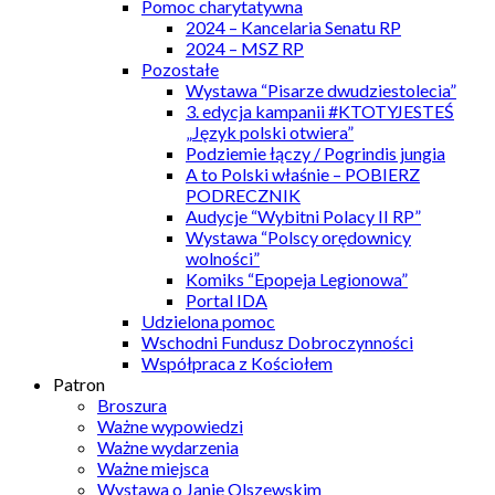
Pomoc charytatywna
2024 – Kancelaria Senatu RP
2024 – MSZ RP
Pozostałe
Wystawa “Pisarze dwudziestolecia”
3. edycja kampanii #KTOTYJESTEŚ
„Język polski otwiera”
Podziemie łączy / Pogrindis jungia
A to Polski właśnie – POBIERZ
PODRECZNIK
Audycje “Wybitni Polacy II RP”
Wystawa “Polscy orędownicy
wolności”
Komiks “Epopeja Legionowa”
Portal IDA
Udzielona pomoc
Wschodni Fundusz Dobroczynności
Współpraca z Kościołem
Patron
Broszura
Ważne wypowiedzi
Ważne wydarzenia
Ważne miejsca
Wystawa o Janie Olszewskim