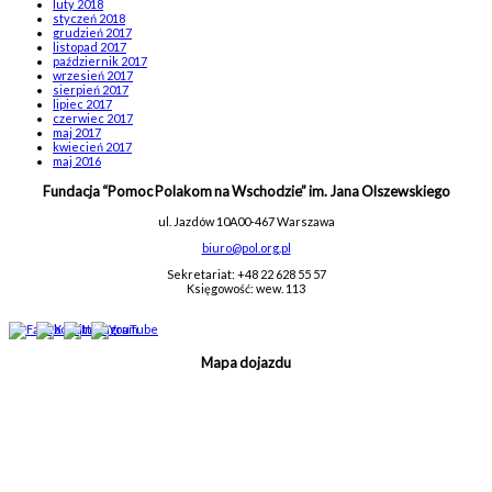
luty 2018
styczeń 2018
grudzień 2017
listopad 2017
październik 2017
wrzesień 2017
sierpień 2017
lipiec 2017
czerwiec 2017
maj 2017
kwiecień 2017
maj 2016
Fundacja “Pomoc Polakom na Wschodzie” im. Jana Olszewskiego
ul. Jazdów 10A
00-467 Warszawa
biuro@pol.org.pl
Sekretariat: +48 22 628 55 57
Księgowość: wew. 113
Mapa dojazdu