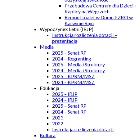
Przebudowa Centrum dla Dzieci i
Kaplicy na Węgrzech
Remont toalet w Domu PZKO w
Karwinie Raju
Wypoczynek Letni (IRJP)
Instrukcja rozliczenia dotacji –
prezentacja
Media
2025 – Senat RP
2024 – Regranting
2025 – Media i Struktury
2024 – Media i Struktury
2025 – KPRM/MSZ
2024 – KPRM/MSZ
Edukacja
2025 – IRJP
2024 – IRJP
2025 – Senat RP
2024 – Senat RP
2023
2022
Instrukcja rozliczenia dotacji
Kultura