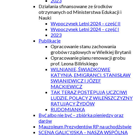
2023
Działania sfinansowane ze środków
otrzymanych od Ministerstwa Edukacji i
Nauki
Wypoczynek Letni 2024 – część II
Wypoczynek Letni 2024 – część I
2023
Publikacje
Opracowanie stanu zachowania
grobów rządowych w Wielkiej Brytanii
Opracowanie planu renowacji grobu
prof. Leona Bilińskiego
WILNIANIE, ŚWIADKOWIE
KATYNIA, EMIGRANCI. STANISŁAW
SWIANIEWICZ I JÓZEF
MACKIEWICZ
TAK TERAZ POSTĘPUJĄ UCZCIWI
LUDZIE. POLACY Z WILEŃSZCZYZNY
RATUJĄCY ŻYDÓW
RUDOMIANKA
Być albo nie być – zbiórka pieniędzy oraz
darów
Mauzoleum Prezydentów RP na uchodźstwie
SCENA GALICYJSKA – NASZA WSPÓLNA