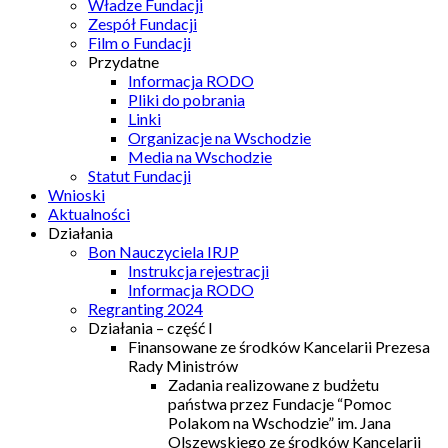
Władze Fundacji
Zespół Fundacji
Film o Fundacji
Przydatne
Informacja RODO
Pliki do pobrania
Linki
Organizacje na Wschodzie
Media na Wschodzie
Statut Fundacji
Wnioski
Aktualności
Działania
Bon Nauczyciela IRJP
Instrukcja rejestracji
Informacja RODO
Regranting 2024
Działania – część I
Finansowane ze środków Kancelarii Prezesa
Rady Ministrów
Zadania realizowane z budżetu
państwa przez Fundacje “Pomoc
Polakom na Wschodzie” im. Jana
Olszewskiego ze środków Kancelarii