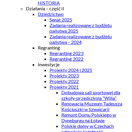
HISTORIA
Działania – część II
Dziedzictwo
Senat 2025
Zadania realizowane z budżetu
państwa 2025
Zadania realizowane z budżetu
państwa – 2024
Regranting
Regranting 2023
Regranting 2022
Inwestycje
Projekty 2024 i 2025
Projekty 2023
Projekty 2022
Projekty 2021
Dobudowa sali sportowej dla
szkoły-przedszkola “Wilia”
Renowacja Muzeum Tadeusza
Kościuszki w Szwajcarii
Remont Domu Polskiego w
Dyneburgu na Łotwie
Polskie domy w Czechach
odzyskują świetność