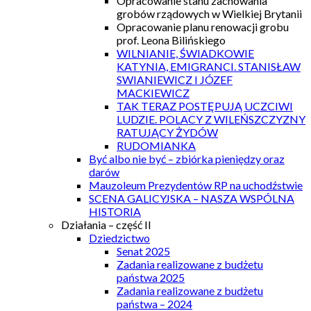
Opracowanie stanu zachowania
grobów rządowych w Wielkiej Brytanii
Opracowanie planu renowacji grobu
prof. Leona Bilińskiego
WILNIANIE, ŚWIADKOWIE
KATYNIA, EMIGRANCI. STANISŁAW
SWIANIEWICZ I JÓZEF
MACKIEWICZ
TAK TERAZ POSTĘPUJĄ UCZCIWI
LUDZIE. POLACY Z WILEŃSZCZYZNY
RATUJĄCY ŻYDÓW
RUDOMIANKA
Być albo nie być – zbiórka pieniędzy oraz
darów
Mauzoleum Prezydentów RP na uchodźstwie
SCENA GALICYJSKA – NASZA WSPÓLNA
HISTORIA
Działania – część II
Dziedzictwo
Senat 2025
Zadania realizowane z budżetu
państwa 2025
Zadania realizowane z budżetu
państwa – 2024