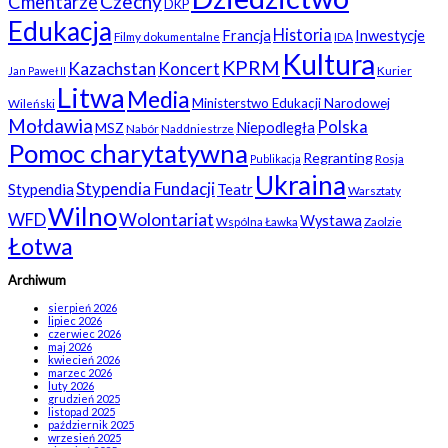
Czechy
Cmentarze
DKP
Edukacja
Historia
Francja
Inwestycje
Filmy dokumentalne
IDA
Kultura
KPRM
Kazachstan
Koncert
Kurier
Jan Paweł II
Litwa
Media
Ministerstwo Edukacji Narodowej
Wileński
Mołdawia
Polska
Niepodległa
MSZ
Nabór
Naddniestrze
Pomoc charytatywna
Regranting
Rosja
Publikacja
Ukraina
Stypendia Fundacji
Stypendia
Teatr
Warsztaty
Wilno
WFD
Wolontariat
Wystawa
Wspólna Ławka
Zaolzie
Łotwa
Archiwum
sierpień 2026
lipiec 2026
czerwiec 2026
maj 2026
kwiecień 2026
marzec 2026
luty 2026
grudzień 2025
listopad 2025
październik 2025
wrzesień 2025