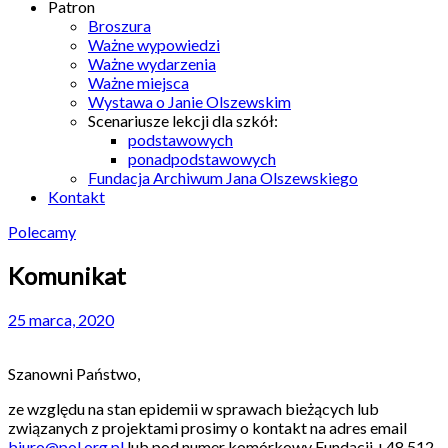
Patron
Broszura
Ważne wypowiedzi
Ważne wydarzenia
Ważne miejsca
Wystawa o Janie Olszewskim
Scenariusze lekcji dla szkół:
podstawowych
ponadpodstawowych
Fundacja Archiwum Jana Olszewskiego
Kontakt
Polecamy
Komunikat
25 marca, 2020
Szanowni Państwo,
ze względu na stan epidemii w sprawach bieżących lub
związanych z projektami prosimy o kontakt na adres email
biuro@pol.org.pl
lub pod numer komórkowy Fundacji +48 512