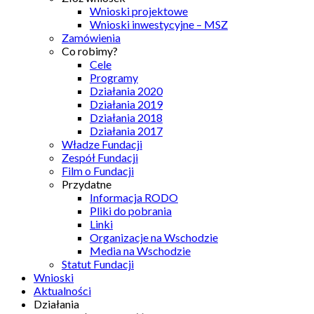
Wnioski projektowe
Wnioski inwestycyjne – MSZ
Zamówienia
Co robimy?
Cele
Programy
Działania 2020
Działania 2019
Działania 2018
Działania 2017
Władze Fundacji
Zespół Fundacji
Film o Fundacji
Przydatne
Informacja RODO
Pliki do pobrania
Linki
Organizacje na Wschodzie
Media na Wschodzie
Statut Fundacji
Wnioski
Aktualności
Działania