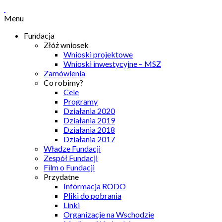
Menu
Fundacja
Złóż wniosek
Wnioski projektowe
Wnioski inwestycyjne – MSZ
Zamówienia
Co robimy?
Cele
Programy
Działania 2020
Działania 2019
Działania 2018
Działania 2017
Władze Fundacji
Zespół Fundacji
Film o Fundacji
Przydatne
Informacja RODO
Pliki do pobrania
Linki
Organizacje na Wschodzie