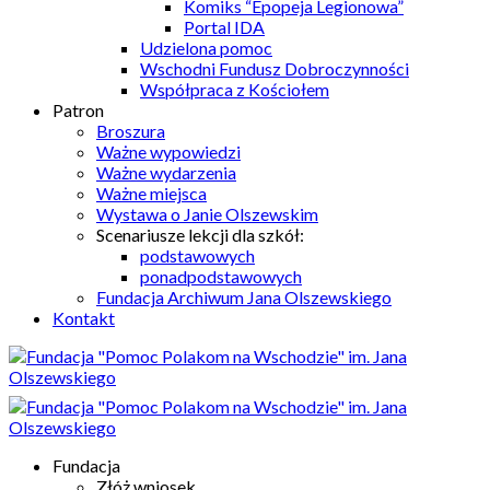
Komiks “Epopeja Legionowa”
Portal IDA
Udzielona pomoc
Wschodni Fundusz Dobroczynności
Współpraca z Kościołem
Patron
Broszura
Ważne wypowiedzi
Ważne wydarzenia
Ważne miejsca
Wystawa o Janie Olszewskim
Scenariusze lekcji dla szkół:
podstawowych
ponadpodstawowych
Fundacja Archiwum Jana Olszewskiego
Kontakt
Fundacja
Złóż wniosek