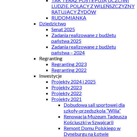
TAK TERAZ POSTĘPUJĄ UCZCIWI
LUDZIE. POLACY Z WILEŃSZCZYZNY
RATUJĄCY ŻYDÓW
RUDOMIANKA
Dziedzictwo
Senat 2025
Zadania realizowane z budżetu
państwa 2025
Zadania realizowane z budżetu
państwa – 2024
Regranting
Regranting 2023
Regranting 2022
Inwestycje
Projekty 2024 i 2025
Projekty 2023
Projekty 2022
Projekty 2021
Dobudowa sali sportowej dla
szkoły-przedszkola “Wilia”
Renowacja Muzeum Tadeusza
Kościuszki w Szwajcarii
Remont Domu Polskiego w
Dyneburgu na Łotwie