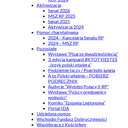
Aktywizacja
Senat 2026
MSZ RP 2025
Senat 2025
Aktywizacja 2024
Pomoc charytatywna
2024 – Kancelaria Senatu RP
2024 – MSZ RP
Pozostałe
Wystawa “Pisarze dwudziestolecia”
3. edycja kampanii #KTOTYJESTEŚ
„Język polski otwiera”
Podziemie łączy / Pogrindis jungia
A to Polski właśnie – POBIERZ
PODRECZNIK
Audycje “Wybitni Polacy II RP”
Wystawa “Polscy orędownicy
wolności”
Komiks “Epopeja Legionowa”
Portal IDA
Udzielona pomoc
Wschodni Fundusz Dobroczynności
Współpraca z Kościołem