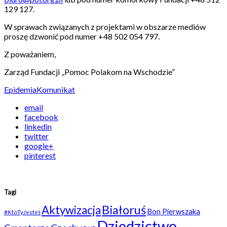
129 127.
W sprawach związanych z projektami w obszarze mediów
proszę dzwonić pod numer +48 502 054 797.
Z poważaniem,
Zarząd Fundacji „Pomoc Polakom na Wschodzie”
Epidemia
Komunikat
email
facebook
linkedin
twitter
google+
pinterest
Tagi
Białoruś
Aktywizacja
Bon Pierwszaka
#KtoTyJesteś
Dziedzictwo