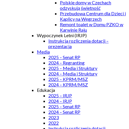
Polskie domy w Czechach
odzyskują świetność
Przebudowa Centrum dla Dzieci i
Kaplicy na Węgrzech
Remont toalet w Domu PZKO w
Karwinie Raju
Wypoczynek Letni (IRJP)
Instrukcja rozliczenia dotacji –
prezentacja
Media
2025 – Senat RP
2024 – Regranting
2025 – Media i Struktury
2024 – Media i Struktury
2025 – KPRM/MSZ
2024 – KPRM/MSZ
Edukacja
2025 – IRJP
2024 – IRJP
2025 – Senat RP
2024 – Senat RP
2023
2022
Instrukcja rozliczenia dotacji