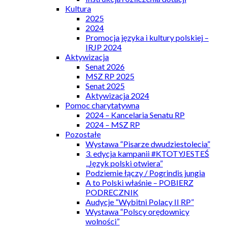
Kultura
2025
2024
Promocja języka i kultury polskiej –
IRJP 2024
Aktywizacja
Senat 2026
MSZ RP 2025
Senat 2025
Aktywizacja 2024
Pomoc charytatywna
2024 – Kancelaria Senatu RP
2024 – MSZ RP
Pozostałe
Wystawa “Pisarze dwudziestolecia”
3. edycja kampanii #KTOTYJESTEŚ
„Język polski otwiera”
Podziemie łączy / Pogrindis jungia
A to Polski właśnie – POBIERZ
PODRECZNIK
Audycje “Wybitni Polacy II RP”
Wystawa “Polscy orędownicy
wolności”