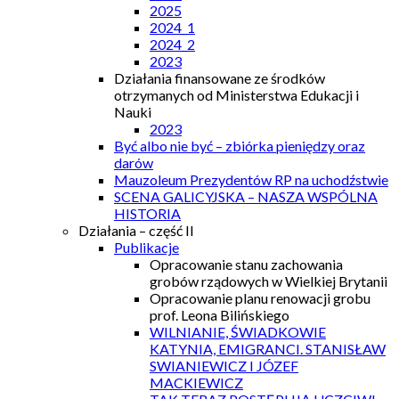
2025
2024_1
2024_2
2023
Działania finansowane ze środków
otrzymanych od Ministerstwa Edukacji i
Nauki
2023
Być albo nie być – zbiórka pieniędzy oraz
darów
Mauzoleum Prezydentów RP na uchodźstwie
SCENA GALICYJSKA – NASZA WSPÓLNA
HISTORIA
Działania – część II
Publikacje
Opracowanie stanu zachowania
grobów rządowych w Wielkiej Brytanii
Opracowanie planu renowacji grobu
prof. Leona Bilińskiego
WILNIANIE, ŚWIADKOWIE
KATYNIA, EMIGRANCI. STANISŁAW
SWIANIEWICZ I JÓZEF
MACKIEWICZ