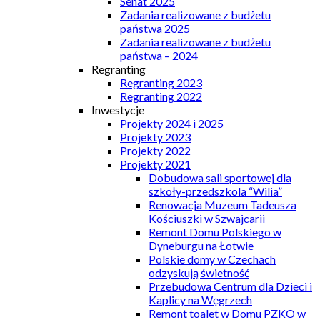
Senat 2025
Zadania realizowane z budżetu
państwa 2025
Zadania realizowane z budżetu
państwa – 2024
Regranting
Regranting 2023
Regranting 2022
Inwestycje
Projekty 2024 i 2025
Projekty 2023
Projekty 2022
Projekty 2021
Dobudowa sali sportowej dla
szkoły-przedszkola “Wilia”
Renowacja Muzeum Tadeusza
Kościuszki w Szwajcarii
Remont Domu Polskiego w
Dyneburgu na Łotwie
Polskie domy w Czechach
odzyskują świetność
Przebudowa Centrum dla Dzieci i
Kaplicy na Węgrzech
Remont toalet w Domu PZKO w