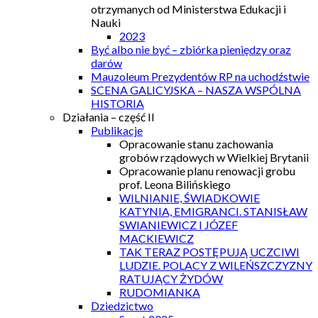
otrzymanych od Ministerstwa Edukacji i
Nauki
2023
Być albo nie być – zbiórka pieniędzy oraz
darów
Mauzoleum Prezydentów RP na uchodźstwie
SCENA GALICYJSKA – NASZA WSPÓLNA
HISTORIA
Działania – część II
Publikacje
Opracowanie stanu zachowania
grobów rządowych w Wielkiej Brytanii
Opracowanie planu renowacji grobu
prof. Leona Bilińskiego
WILNIANIE, ŚWIADKOWIE
KATYNIA, EMIGRANCI. STANISŁAW
SWIANIEWICZ I JÓZEF
MACKIEWICZ
TAK TERAZ POSTĘPUJĄ UCZCIWI
LUDZIE. POLACY Z WILEŃSZCZYZNY
RATUJĄCY ŻYDÓW
RUDOMIANKA
Dziedzictwo