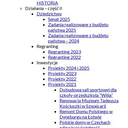
HISTORIA
Działania – część II
Dziedzictwo
Senat 2025
Zadania realizowane z budżetu
państwa 2025
Zadania realizowane z budżetu
państwa – 2024
Regranting
Regranting 2023
Regranting 2022
Inwestycje
Projekty 2024 i 2025
Projekty 2023
Projekty 2022
Projekty 2021
Dobudowa sali sportowej dla
szkoły-przedszkola “Wilia”
Renowacja Muzeum Tadeusza
Kościuszki w Szwajcarii
Remont Domu Polskiego w
Dyneburgu na Łotwie
Polskie domy w Czechach
odzyskują świetność