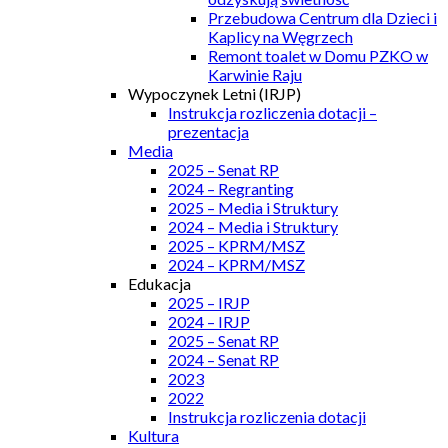
Przebudowa Centrum dla Dzieci i
Kaplicy na Węgrzech
Remont toalet w Domu PZKO w
Karwinie Raju
Wypoczynek Letni (IRJP)
Instrukcja rozliczenia dotacji –
prezentacja
Media
2025 – Senat RP
2024 – Regranting
2025 – Media i Struktury
2024 – Media i Struktury
2025 – KPRM/MSZ
2024 – KPRM/MSZ
Edukacja
2025 – IRJP
2024 – IRJP
2025 – Senat RP
2024 – Senat RP
2023
2022
Instrukcja rozliczenia dotacji
Kultura