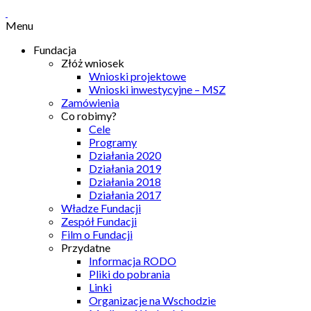
Menu
Fundacja
Złóż wniosek
Wnioski projektowe
Wnioski inwestycyjne – MSZ
Zamówienia
Co robimy?
Cele
Programy
Działania 2020
Działania 2019
Działania 2018
Działania 2017
Władze Fundacji
Zespół Fundacji
Film o Fundacji
Przydatne
Informacja RODO
Pliki do pobrania
Linki
Organizacje na Wschodzie