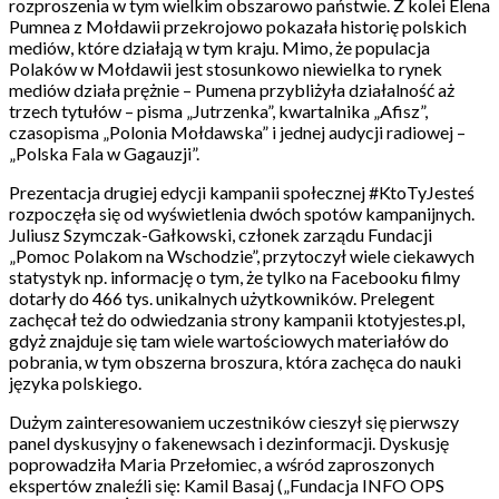
rozproszenia w tym wielkim obszarowo państwie. Z kolei Elena
Pumnea z Mołdawii przekrojowo pokazała historię polskich
mediów, które działają w tym kraju. Mimo, że populacja
Polaków w Mołdawii jest stosunkowo niewielka to rynek
mediów działa prężnie – Pumena przybliżyła działalność aż
trzech tytułów – pisma „Jutrzenka”, kwartalnika „Afisz”,
czasopisma „Polonia Mołdawska” i jednej audycji radiowej –
„Polska Fala w Gagauzji”.
Prezentacja drugiej edycji kampanii społecznej #KtoTyJesteś
rozpoczęła się od wyświetlenia dwóch spotów kampanijnych.
Juliusz Szymczak-Gałkowski, członek zarządu Fundacji
„Pomoc Polakom na Wschodzie”, przytoczył wiele ciekawych
statystyk np. informację o tym, że tylko na Facebooku filmy
dotarły do 466 tys. unikalnych użytkowników. Prelegent
zachęcał też do odwiedzania strony kampanii ktotyjestes.pl,
gdyż znajduje się tam wiele wartościowych materiałów do
pobrania, w tym obszerna broszura, która zachęca do nauki
języka polskiego.
Dużym zainteresowaniem uczestników cieszył się pierwszy
panel dyskusyjny o fakenewsach i dezinformacji. Dyskusję
poprowadziła Maria Przełomiec, a wśród zaproszonych
ekspertów znaleźli się: Kamil Basaj („Fundacja INFO OPS