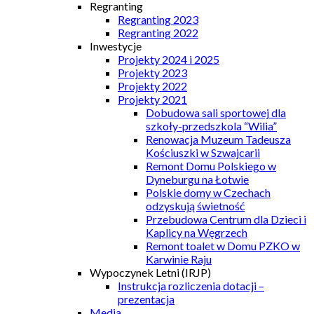
Regranting
Regranting 2023
Regranting 2022
Inwestycje
Projekty 2024 i 2025
Projekty 2023
Projekty 2022
Projekty 2021
Dobudowa sali sportowej dla
szkoły-przedszkola “Wilia”
Renowacja Muzeum Tadeusza
Kościuszki w Szwajcarii
Remont Domu Polskiego w
Dyneburgu na Łotwie
Polskie domy w Czechach
odzyskują świetność
Przebudowa Centrum dla Dzieci i
Kaplicy na Węgrzech
Remont toalet w Domu PZKO w
Karwinie Raju
Wypoczynek Letni (IRJP)
Instrukcja rozliczenia dotacji –
prezentacja
Media