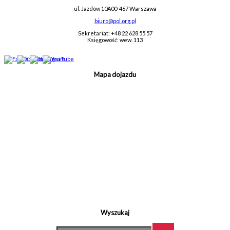
ul. Jazdów 10A
00-467 Warszawa
biuro@pol.org.pl
Sekretariat: +48 22 628 55 57
Księgowość: wew. 113
Mapa dojazdu
Wyszukaj