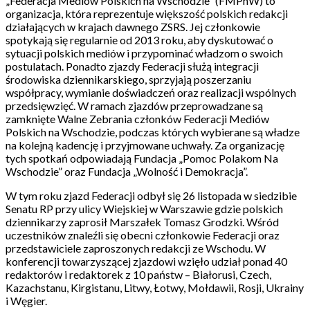
„Federacja Mediów Polskich na Wschodzie” (FMPnW) to
organizacja, która reprezentuje większość polskich redakcji
działających w krajach dawnego ZSRS. Jej członkowie
spotykają się regularnie od 2013 roku, aby dyskutować o
sytuacji polskich mediów i przypominać władzom o swoich
postulatach. Ponadto zjazdy Federacji służą integracji
środowiska dziennikarskiego, sprzyjają poszerzaniu
współpracy, wymianie doświadczeń oraz realizacji wspólnych
przedsięwzięć. W ramach zjazdów przeprowadzane są
zamknięte Walne Zebrania członków Federacji Mediów
Polskich na Wschodzie, podczas których wybierane są władze
na kolejną kadencję i przyjmowane uchwały. Za organizację
tych spotkań odpowiadają Fundacja „Pomoc Polakom Na
Wschodzie” oraz Fundacja „Wolność i Demokracja”.
W tym roku zjazd Federacji odbył się 26 listopada w siedzibie
Senatu RP przy ulicy Wiejskiej w Warszawie gdzie polskich
dziennikarzy zaprosił Marszałek Tomasz Grodzki. Wśród
uczestników znaleźli się obecni członkowie Federacji oraz
przedstawiciele zaproszonych redakcji ze Wschodu. W
konferencji towarzyszącej zjazdowi wzięło udział ponad 40
redaktorów i redaktorek z 10 państw – Białorusi, Czech,
Kazachstanu, Kirgistanu, Litwy, Łotwy, Mołdawii, Rosji, Ukrainy
i Węgier.