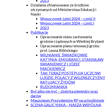
2023
Działania sfinansowane ze środków
otrzymanych od Ministerstwa Edukacji i
Nauki
Wypoczynek Letni 2024 – część II
Wypoczynek Letni 2024 – część I
2023
Publikacje
Opracowanie stanu zachowania
grobów rządowych w Wielkiej Brytanii
Opracowanie planu renowacji grobu
prof. Leona Bilińskiego
WILNIANIE, ŚWIADKOWIE
KATYNIA, EMIGRANCI. STANISŁAW
SWIANIEWICZ I JÓZEF
MACKIEWICZ
TAK TERAZ POSTĘPUJĄ UCZCIWI
LUDZIE. POLACY Z WILEŃSZCZYZNY
RATUJĄCY ŻYDÓW
RUDOMIANKA
Być albo nie być – zbiórka pieniędzy oraz
darów
Mauzoleum Prezydentów RP na uchodźstwie
SCENA GALICYJSKA – NASZA WSPÓLNA