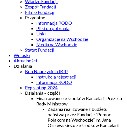
Władze Fundacji
Zespół Fundacji
Film o Fundacji
Przydatne
Informacja RODO
Pliki do pobrania
Linki
Organizacje na Wschodzie
Media na Wschodzie
Statut Fundacji
Wnioski
Aktualności
Działania
Bon Nauczyciela IRJP
Instrukcja rejestracji
Informacja RODO
Regranting 2024
Działania – część I
Finansowane ze środków Kancelarii Prezesa
Rady Ministrów
Zadania realizowane z budżetu
państwa przez Fundacje “Pomoc
Polakom na Wschodzie” im. Jana
Olszewskiego ze środków Kancelarii