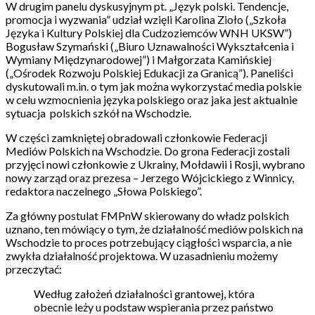
W drugim panelu dyskusyjnym pt. „Język polski. Tendencje,
promocja i wyzwania” udział wzięli Karolina Zioło („Szkoła
Języka i Kultury Polskiej dla Cudzoziemców WNH UKSW”)
Bogusław Szymański („Biuro Uznawalności Wykształcenia i
Wymiany Międzynarodowej”) i Małgorzata Kamińskiej
(„Ośrodek Rozwoju Polskiej Edukacji za Granicą”). Paneliści
dyskutowali m.in. o tym jak można wykorzystać media polskie
w celu wzmocnienia języka polskiego oraz jaka jest aktualnie
sytuacja polskich szkół na Wschodzie.
W części zamkniętej obradowali członkowie Federacji
Mediów Polskich na Wschodzie. Do grona Federacji zostali
przyjęci nowi członkowie z Ukrainy, Mołdawii i Rosji, wybrano
nowy zarząd oraz prezesa – Jerzego Wójcickiego z Winnicy,
redaktora naczelnego „Słowa Polskiego”.
Za główny postulat FMPnW skierowany do władz polskich
uznano, ten mówiący o tym, że działalność mediów polskich na
Wschodzie to proces potrzebujący ciągłości wsparcia, a nie
zwykła działalność projektowa. W uzasadnieniu możemy
przeczytać:
Według założeń działalności grantowej, która
obecnie leży u podstaw wspierania przez państwo