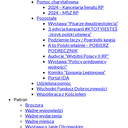
Pomoc charytatywna
2024 – Kancelaria Senatu RP
2024 – MSZ RP
Pozostałe
Wystawa “Pisarze dwudziestolecia”
3. edycja kampanii #KTOTYJESTEŚ
„Język polski otwiera”
Podziemie łączy / Pogrindis jungia
A to Polski właśnie – POBIERZ
PODRECZNIK
Audycje “Wybitni Polacy II RP”
Wystawa “Polscy orędownicy
wolności”
Komiks “Epopeja Legionowa”
Portal IDA
Udzielona pomoc
Wschodni Fundusz Dobroczynności
Współpraca z Kościołem
Patron
Broszura
Ważne wypowiedzi
Ważne wydarzenia
Ważne miejsca
Wystawa o Janie Olszewskim