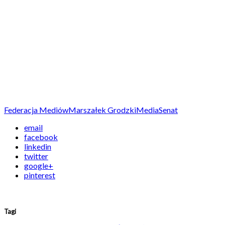
Federacja Mediów
Marszałek Grodzki
Media
Senat
email
facebook
linkedin
twitter
google+
pinterest
Tagi