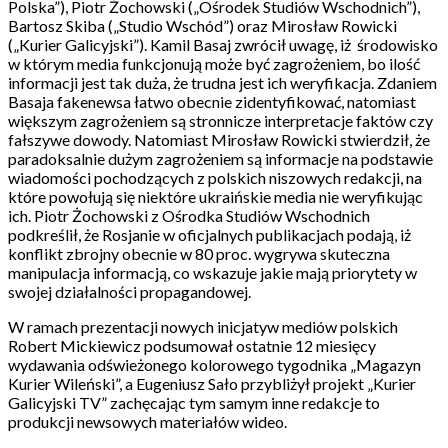
Polska”), Piotr Żochowski („Ośrodek Studiów Wschodnich”),
Bartosz Skiba („Studio Wschód”) oraz Mirosław Rowicki
(„Kurier Galicyjski”). Kamil Basaj zwrócił uwagę, iż środowisko
w którym media funkcjonują może być zagrożeniem, bo ilość
informacji jest tak duża, że trudna jest ich weryfikacja. Zdaniem
Basaja fakenewsa łatwo obecnie zidentyfikować, natomiast
większym zagrożeniem są stronnicze interpretacje faktów czy
fałszywe dowody. Natomiast Mirosław Rowicki stwierdził, że
paradoksalnie dużym zagrożeniem są informacje na podstawie
wiadomości pochodzących z polskich niszowych redakcji, na
które powołują się niektóre ukraińskie media nie weryfikując
ich. Piotr Żochowski z Ośrodka Studiów Wschodnich
podkreślił, że Rosjanie w oficjalnych publikacjach podają, iż
konflikt zbrojny obecnie w 80 proc. wygrywa skuteczna
manipulacja informacją, co wskazuje jakie mają priorytety w
swojej działalności propagandowej.
W ramach prezentacji nowych inicjatyw mediów polskich
Robert Mickiewicz podsumował ostatnie 12 miesięcy
wydawania odświeżonego kolorowego tygodnika „Magazyn
Kurier Wileński”, a Eugeniusz Sało przybliżył projekt „Kurier
Galicyjski TV” zachęcając tym samym inne redakcje to
produkcji newsowych materiałów wideo.