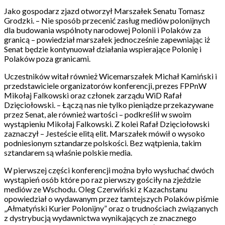
Jako gospodarz zjazd otworzył Marszałek Senatu Tomasz
Grodzki. – Nie sposób przecenić zasług mediów polonijnych
dla budowania wspólnoty narodowej Polonii i Polaków za
granicą – powiedział marszałek jednocześnie zapewniając iż
Senat będzie kontynuował działania wspierające Polonię i
Polaków poza granicami.
Uczestników witał również Wicemarszałek Michał Kamiński i
przedstawiciele organizatorów konferencji, prezes FPPnW
Mikołaj Falkowski oraz członek zarządu WiD Rafał
Dzięciołowski. – Łączą nas nie tylko pieniądze przekazywane
przez Senat, ale również wartości – podkreślił w swoim
wystąpieniu Mikołaj Falkowski. Z kolei Rafał Dzięciołowski
zaznaczył – Jesteście elitą elit. Marszałek mówił o wysoko
podniesionym sztandarze polskości. Bez wątpienia, takim
sztandarem są właśnie polskie media.
W pierwszej części konferencji można było wysłuchać dwóch
wystąpień osób które po raz pierwszy gościły na zjeździe
mediów ze Wschodu. Oleg Czerwiński z Kazachstanu
opowiedział o wydawanym przez tamtejszych Polaków piśmie
„Ałmatyński Kurier Polonijny” oraz o trudnościach związanych
z dystrybucją wydawnictwa wynikających ze znacznego