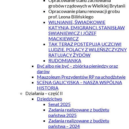
Opracowanie stanu zachowania
grobów rządowych w Wielkiej Brytanii
Opracowanie planu renowacji grobu
prof. Leona Bilińskiego
WILNIANIE, ŚWIADKOWIE
KATYNIA, EMIGRANCI. STANISŁAW
SWIANIEWICZ I JÓZEF
MACKIEWICZ
TAK TERAZ POSTĘPUJĄ UCZCIWI
LUDZIE. POLACY Z WILEŃSZCZYZNY
RATUJĄCY ŻYDÓW
RUDOMIANKA
Być albo nie być – zbiórka pieniędzy oraz
darów
Mauzoleum Prezydentów RP na uchodźstwie
SCENA GALICYJSKA – NASZA WSPÓLNA
HISTORIA
Działania – część II
Dziedzictwo
Senat 2025
Zadania realizowane z budżetu
państwa 2025
Zadania realizowane z budżetu
państwa – 2024