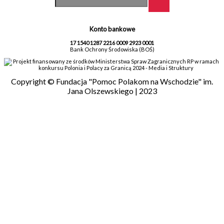
Konto bankowe
17 1540 1287 2216 0009 2923 0001
Bank Ochrony Środowiska (BOŚ)
Projekt finansowany ze środków Ministerstwa Spraw Zagranicznych RP w ramach
konkursu Polonia i Polacy za Granicą 2024 - Media i Struktury
Copyright © Fundacja "Pomoc Polakom na Wschodzie" im.
Jana Olszewskiego | 2023