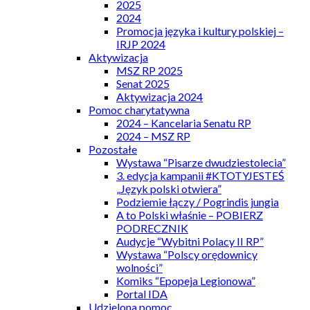
2025
2024
Promocja języka i kultury polskiej –
IRJP 2024
Aktywizacja
MSZ RP 2025
Senat 2025
Aktywizacja 2024
Pomoc charytatywna
2024 – Kancelaria Senatu RP
2024 – MSZ RP
Pozostałe
Wystawa “Pisarze dwudziestolecia”
3. edycja kampanii #KTOTYJESTEŚ
„Język polski otwiera”
Podziemie łączy / Pogrindis jungia
A to Polski właśnie – POBIERZ
PODRECZNIK
Audycje “Wybitni Polacy II RP”
Wystawa “Polscy orędownicy
wolności”
Komiks “Epopeja Legionowa”
Portal IDA
Udzielona pomoc