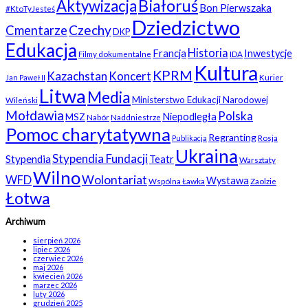
Białoruś
Aktywizacja
Bon Pierwszaka
#KtoTyJesteś
Dziedzictwo
Czechy
Cmentarze
DKP
Edukacja
Historia
Francja
Inwestycje
Filmy dokumentalne
IDA
Kultura
KPRM
Kazachstan
Koncert
Kurier
Jan Paweł II
Litwa
Media
Ministerstwo Edukacji Narodowej
Wileński
Mołdawia
Polska
Niepodległa
MSZ
Nabór
Naddniestrze
Pomoc charytatywna
Regranting
Rosja
Publikacja
Ukraina
Stypendia Fundacji
Stypendia
Teatr
Warsztaty
Wilno
WFD
Wolontariat
Wystawa
Wspólna Ławka
Zaolzie
Łotwa
Archiwum
sierpień 2026
lipiec 2026
czerwiec 2026
maj 2026
kwiecień 2026
marzec 2026
luty 2026
grudzień 2025