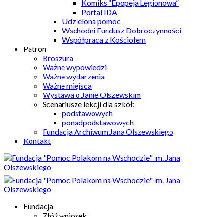
Komiks “Epopeja Legionowa”
Portal IDA
Udzielona pomoc
Wschodni Fundusz Dobroczynności
Współpraca z Kościołem
Patron
Broszura
Ważne wypowiedzi
Ważne wydarzenia
Ważne miejsca
Wystawa o Janie Olszewskim
Scenariusze lekcji dla szkół:
podstawowych
ponadpodstawowych
Fundacja Archiwum Jana Olszewskiego
Kontakt
Fundacja
Złóż wniosek