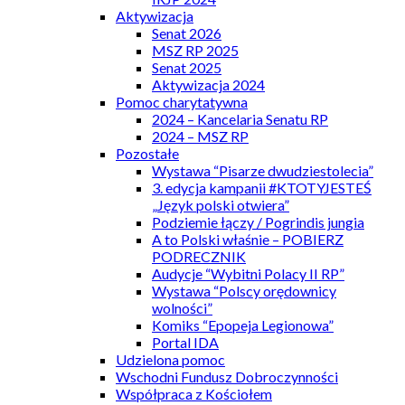
Aktywizacja
Senat 2026
MSZ RP 2025
Senat 2025
Aktywizacja 2024
Pomoc charytatywna
2024 – Kancelaria Senatu RP
2024 – MSZ RP
Pozostałe
Wystawa “Pisarze dwudziestolecia”
3. edycja kampanii #KTOTYJESTEŚ
„Język polski otwiera”
Podziemie łączy / Pogrindis jungia
A to Polski właśnie – POBIERZ
PODRECZNIK
Audycje “Wybitni Polacy II RP”
Wystawa “Polscy orędownicy
wolności”
Komiks “Epopeja Legionowa”
Portal IDA
Udzielona pomoc
Wschodni Fundusz Dobroczynności
Współpraca z Kościołem