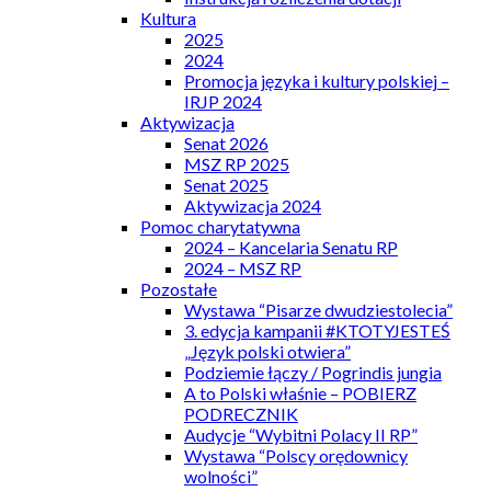
Kultura
2025
2024
Promocja języka i kultury polskiej –
IRJP 2024
Aktywizacja
Senat 2026
MSZ RP 2025
Senat 2025
Aktywizacja 2024
Pomoc charytatywna
2024 – Kancelaria Senatu RP
2024 – MSZ RP
Pozostałe
Wystawa “Pisarze dwudziestolecia”
3. edycja kampanii #KTOTYJESTEŚ
„Język polski otwiera”
Podziemie łączy / Pogrindis jungia
A to Polski właśnie – POBIERZ
PODRECZNIK
Audycje “Wybitni Polacy II RP”
Wystawa “Polscy orędownicy
wolności”