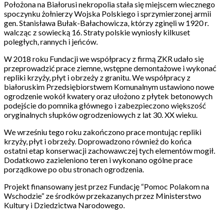
Położona na Białorusi nekropolia stała się miejscem wiecznego
spoczynku żołnierzy Wojska Polskiego i sprzymierzonej armii
gen. Stanisława Bułak-Bałachowicza, którzy zginęli w 1920 r.
walcząc z sowiecką 16. Straty polskie wyniosły kilkuset
poległych, rannych i jeńców.
W 2018 roku Fundacji we współpracy z firmą ZKR udało się
przeprowadzić prace ziemne, wstępne demontażowe i wykonać
repliki krzyży, płyt i obrzeży z granitu. We współpracy z
białoruskim Przedsiębiorstwem Komunalnym ustawiono nowe
ogrodzenie wokół kwatery oraz ułożono z płytek betonowych
podejście do pomnika głównego i zabezpieczono większość
oryginalnych słupków ogrodzeniowych z lat 30. XX wieku.
We wrześniu tego roku zakończono prace montując repliki
krzyży, płyt i obrzeży. Doprowadzono również do końca
ostatni etap konserwacji zachowawczej tych elementów mogił.
Dodatkowo zazieleniono teren i wykonano ogólne prace
porządkowe po obu stronach ogrodzenia.
Projekt finansowany jest przez Fundację “Pomoc Polakom na
Wschodzie” ze środków przekazanych przez Ministerstwo
Kultury i Dziedzictwa Narodowego.