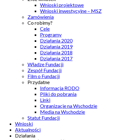
Wnioski projektowe
Wnioski inwestycyjne – MSZ
Zamówienia
Co robimy?
Cele
Programy
Działania 2020
Działania 2019
Działania 2018
Działania 2017
Władze Fundacji
Zespół Fundacji
Film o Fundacji
Przydatne
Informacja RODO
Pliki do pobrania
Linki
Organizacje na Wschodzie
Media na Wschodzie
Statut Fundacji
Wnioski
Aktualności
Działania