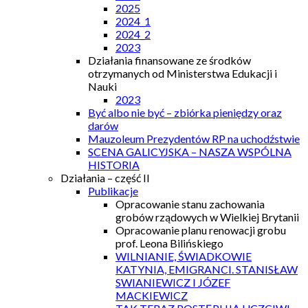
2025
2024_1
2024_2
2023
Działania finansowane ze środków
otrzymanych od Ministerstwa Edukacji i
Nauki
2023
Być albo nie być – zbiórka pieniędzy oraz
darów
Mauzoleum Prezydentów RP na uchodźstwie
SCENA GALICYJSKA – NASZA WSPÓLNA
HISTORIA
Działania – część II
Publikacje
Opracowanie stanu zachowania
grobów rządowych w Wielkiej Brytanii
Opracowanie planu renowacji grobu
prof. Leona Bilińskiego
WILNIANIE, ŚWIADKOWIE
KATYNIA, EMIGRANCI. STANISŁAW
SWIANIEWICZ I JÓZEF
MACKIEWICZ