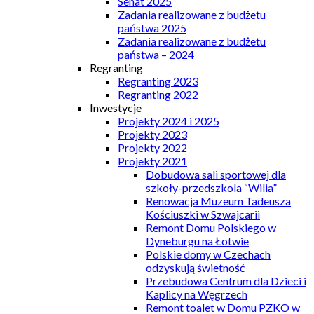
Senat 2025
Zadania realizowane z budżetu
państwa 2025
Zadania realizowane z budżetu
państwa – 2024
Regranting
Regranting 2023
Regranting 2022
Inwestycje
Projekty 2024 i 2025
Projekty 2023
Projekty 2022
Projekty 2021
Dobudowa sali sportowej dla
szkoły-przedszkola “Wilia”
Renowacja Muzeum Tadeusza
Kościuszki w Szwajcarii
Remont Domu Polskiego w
Dyneburgu na Łotwie
Polskie domy w Czechach
odzyskują świetność
Przebudowa Centrum dla Dzieci i
Kaplicy na Węgrzech
Remont toalet w Domu PZKO w