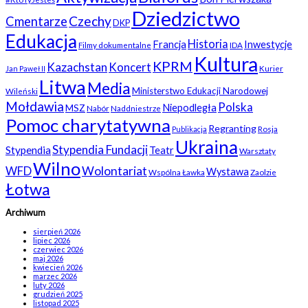
Dziedzictwo
Czechy
Cmentarze
DKP
Edukacja
Historia
Francja
Inwestycje
Filmy dokumentalne
IDA
Kultura
KPRM
Kazachstan
Koncert
Kurier
Jan Paweł II
Litwa
Media
Ministerstwo Edukacji Narodowej
Wileński
Mołdawia
Polska
Niepodległa
MSZ
Nabór
Naddniestrze
Pomoc charytatywna
Regranting
Rosja
Publikacja
Ukraina
Stypendia Fundacji
Stypendia
Teatr
Warsztaty
Wilno
WFD
Wolontariat
Wystawa
Wspólna Ławka
Zaolzie
Łotwa
Archiwum
sierpień 2026
lipiec 2026
czerwiec 2026
maj 2026
kwiecień 2026
marzec 2026
luty 2026
grudzień 2025
listopad 2025