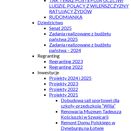
TAK TERAZ POSTĘPUJĄ UCZCIWI
LUDZIE. POLACY Z WILEŃSZCZYZNY
RATUJĄCY ŻYDÓW
RUDOMIANKA
Dziedzictwo
Senat 2025
Zadania realizowane z budżetu
państwa 2025
Zadania realizowane z budżetu
państwa – 2024
Regranting
Regranting 2023
Regranting 2022
Inwestycje
Projekty 2024 i 2025
Projekty 2023
Projekty 2022
Projekty 2021
Dobudowa sali sportowej dla
szkoły-przedszkola “Wilia”
Renowacja Muzeum Tadeusza
Kościuszki w Szwajcarii
Remont Domu Polskiego w
Dyneburgu na Łotwie