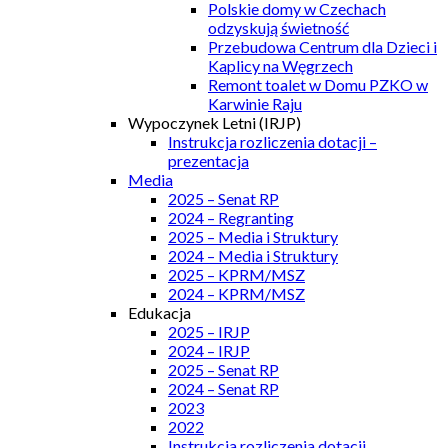
Polskie domy w Czechach
odzyskują świetność
Przebudowa Centrum dla Dzieci i
Kaplicy na Węgrzech
Remont toalet w Domu PZKO w
Karwinie Raju
Wypoczynek Letni (IRJP)
Instrukcja rozliczenia dotacji –
prezentacja
Media
2025 – Senat RP
2024 – Regranting
2025 – Media i Struktury
2024 – Media i Struktury
2025 – KPRM/MSZ
2024 – KPRM/MSZ
Edukacja
2025 – IRJP
2024 – IRJP
2025 – Senat RP
2024 – Senat RP
2023
2022
Instrukcja rozliczenia dotacji