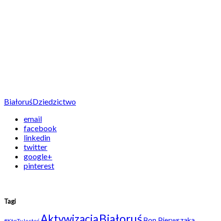
Białoruś
Dziedzictwo
email
facebook
linkedin
twitter
google+
pinterest
Tagi
Białoruś
Aktywizacja
Bon Pierwszaka
#KtoTyJesteś