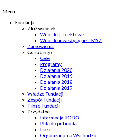
Menu
Fundacja
Złóż wniosek
Wnioski projektowe
Wnioski inwestycyjne – MSZ
Zamówienia
Co robimy?
Cele
Programy
Działania 2020
Działania 2019
Działania 2018
Działania 2017
Władze Fundacji
Zespół Fundacji
Film o Fundacji
Przydatne
Informacja RODO
Pliki do pobrania
Linki
Organizacje na Wschodzie