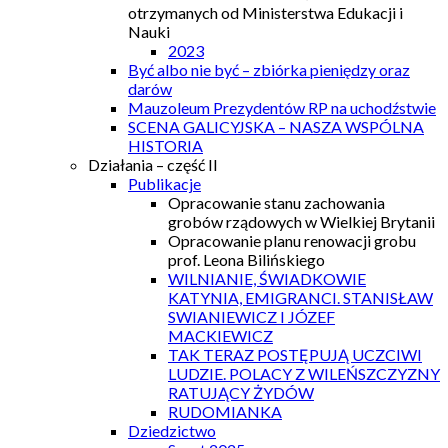
otrzymanych od Ministerstwa Edukacji i
Nauki
2023
Być albo nie być – zbiórka pieniędzy oraz
darów
Mauzoleum Prezydentów RP na uchodźstwie
SCENA GALICYJSKA – NASZA WSPÓLNA
HISTORIA
Działania – część II
Publikacje
Opracowanie stanu zachowania
grobów rządowych w Wielkiej Brytanii
Opracowanie planu renowacji grobu
prof. Leona Bilińskiego
WILNIANIE, ŚWIADKOWIE
KATYNIA, EMIGRANCI. STANISŁAW
SWIANIEWICZ I JÓZEF
MACKIEWICZ
TAK TERAZ POSTĘPUJĄ UCZCIWI
LUDZIE. POLACY Z WILEŃSZCZYZNY
RATUJĄCY ŻYDÓW
RUDOMIANKA
Dziedzictwo