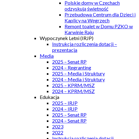
Polskie domy w Czechach
odzyskują świetność
Przebudowa Centrum dla Dzieci i
Kaplicy na Węgrzech
Remont toalet w Domu PZKO w
Karwinie Raju
Wypoczynek Letni (IRJP)
Instrukcja rozliczenia dotacji –
prezentacja
Media
2025 – Senat RP
2024 – Regranting
2025 – Media i Struktury
2024 – Media i Struktury
2025 – KPRM/MSZ
2024 – KPRM/MSZ
Edukacja
2025 – IRJP
2024 – IRJP
2025 – Senat RP
2024 – Senat RP
2023
2022
Instrukcja rozliczenia dotacji