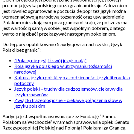
promocja języka polskiego poza granicami kraju. Założeniem
jest również ugruntowanie poczucia, że poprzez język można
wzmacniać swoją narodową tożsamość oraz uświadomienie
Polakom mieszkającym poza granicami kraju, że polszczyzna
jest wartością samą w sobie, jest wspólnym dobrem, dlatego
warto o nią dbać i przekazywać następnym pokoleniom.
Do tej pory opublikowano 5 audycji w ramach cyklu „Język
Polski bez granic”:
“Polacy nie gęsi, iż swój język mają”
Rola języka polskiego w utrzymaniu tożsamości
narodowej
Kultura języka polskiego a codzienność. Język literacki a
potoczny
Język polski – trudny dla cudzoziemców, ciekawy dla
językoznawców
Związki frazeologiczne – ciekawe połączenia słów w
języku polskim
Audycja jest współfinansowana przez Fundację “Pomoc
Polakom na Wschodzie” w ramach sprawowania opieki Senatu
Rzeczypospolitej Polskiej nad Polonią i Polakami za Granicą.