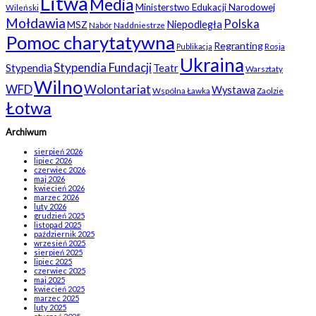
Litwa
Media
Ministerstwo Edukacji Narodowej
Wileński
Mołdawia
Polska
Niepodległa
MSZ
Nabór
Naddniestrze
Pomoc charytatywna
Regranting
Rosja
Publikacja
Ukraina
Stypendia Fundacji
Stypendia
Teatr
Warsztaty
Wilno
WFD
Wolontariat
Wystawa
Wspólna Ławka
Zaolzie
Łotwa
Archiwum
sierpień 2026
lipiec 2026
czerwiec 2026
maj 2026
kwiecień 2026
marzec 2026
luty 2026
grudzień 2025
listopad 2025
październik 2025
wrzesień 2025
sierpień 2025
lipiec 2025
czerwiec 2025
maj 2025
kwiecień 2025
marzec 2025
luty 2025