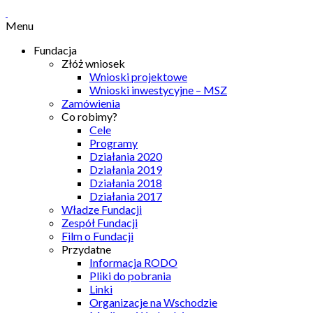
Menu
Fundacja
Złóż wniosek
Wnioski projektowe
Wnioski inwestycyjne – MSZ
Zamówienia
Co robimy?
Cele
Programy
Działania 2020
Działania 2019
Działania 2018
Działania 2017
Władze Fundacji
Zespół Fundacji
Film o Fundacji
Przydatne
Informacja RODO
Pliki do pobrania
Linki
Organizacje na Wschodzie