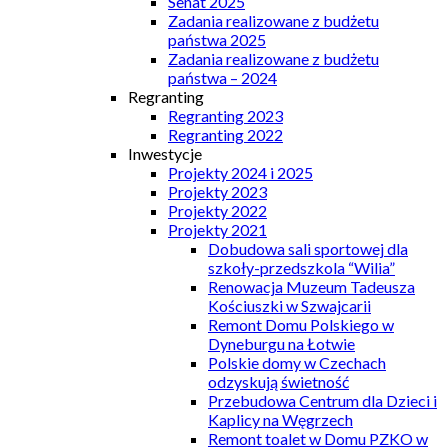
Senat 2025
Zadania realizowane z budżetu
państwa 2025
Zadania realizowane z budżetu
państwa – 2024
Regranting
Regranting 2023
Regranting 2022
Inwestycje
Projekty 2024 i 2025
Projekty 2023
Projekty 2022
Projekty 2021
Dobudowa sali sportowej dla
szkoły-przedszkola “Wilia”
Renowacja Muzeum Tadeusza
Kościuszki w Szwajcarii
Remont Domu Polskiego w
Dyneburgu na Łotwie
Polskie domy w Czechach
odzyskują świetność
Przebudowa Centrum dla Dzieci i
Kaplicy na Węgrzech
Remont toalet w Domu PZKO w