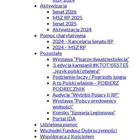
Aktywizacja
Senat 2026
MSZ RP 2025
Senat 2025
Aktywizacja 2024
Pomoc charytatywna
2024 – Kancelaria Senatu RP
2024 – MSZ RP
Pozostałe
Wystawa “Pisarze dwudziestolecia”
3. edycja kampanii #KTOTYJESTEŚ
„Język polski otwiera”
Podziemie łączy / Pogrindis jungia
A to Polski właśnie – POBIERZ
PODRECZNIK
Audycje “Wybitni Polacy II RP”
Wystawa “Polscy orędownicy
wolności”
Komiks “Epopeja Legionowa”
Portal IDA
Udzielona pomoc
Wschodni Fundusz Dobroczynności
Współpraca z Kościołem