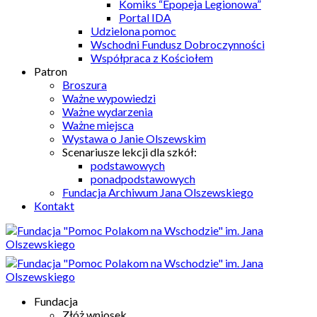
Komiks “Epopeja Legionowa”
Portal IDA
Udzielona pomoc
Wschodni Fundusz Dobroczynności
Współpraca z Kościołem
Patron
Broszura
Ważne wypowiedzi
Ważne wydarzenia
Ważne miejsca
Wystawa o Janie Olszewskim
Scenariusze lekcji dla szkół:
podstawowych
ponadpodstawowych
Fundacja Archiwum Jana Olszewskiego
Kontakt
Fundacja
Złóż wniosek