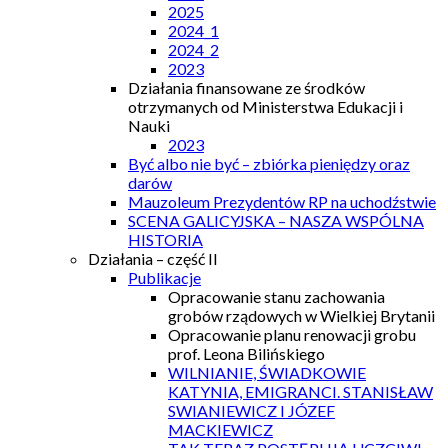
2025
2024_1
2024_2
2023
Działania finansowane ze środków
otrzymanych od Ministerstwa Edukacji i
Nauki
2023
Być albo nie być – zbiórka pieniędzy oraz
darów
Mauzoleum Prezydentów RP na uchodźstwie
SCENA GALICYJSKA – NASZA WSPÓLNA
HISTORIA
Działania – część II
Publikacje
Opracowanie stanu zachowania
grobów rządowych w Wielkiej Brytanii
Opracowanie planu renowacji grobu
prof. Leona Bilińskiego
WILNIANIE, ŚWIADKOWIE
KATYNIA, EMIGRANCI. STANISŁAW
SWIANIEWICZ I JÓZEF
MACKIEWICZ