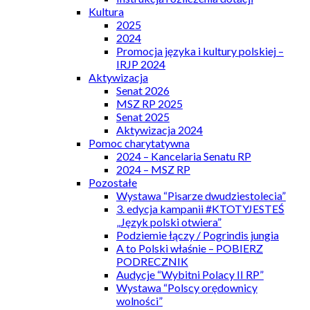
Kultura
2025
2024
Promocja języka i kultury polskiej –
IRJP 2024
Aktywizacja
Senat 2026
MSZ RP 2025
Senat 2025
Aktywizacja 2024
Pomoc charytatywna
2024 – Kancelaria Senatu RP
2024 – MSZ RP
Pozostałe
Wystawa “Pisarze dwudziestolecia”
3. edycja kampanii #KTOTYJESTEŚ
„Język polski otwiera”
Podziemie łączy / Pogrindis jungia
A to Polski właśnie – POBIERZ
PODRECZNIK
Audycje “Wybitni Polacy II RP”
Wystawa “Polscy orędownicy
wolności”