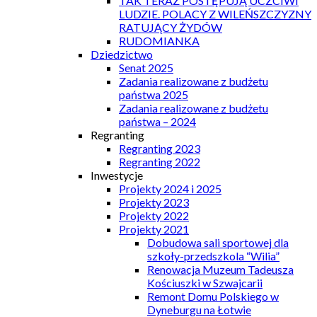
TAK TERAZ POSTĘPUJĄ UCZCIWI
LUDZIE. POLACY Z WILEŃSZCZYZNY
RATUJĄCY ŻYDÓW
RUDOMIANKA
Dziedzictwo
Senat 2025
Zadania realizowane z budżetu
państwa 2025
Zadania realizowane z budżetu
państwa – 2024
Regranting
Regranting 2023
Regranting 2022
Inwestycje
Projekty 2024 i 2025
Projekty 2023
Projekty 2022
Projekty 2021
Dobudowa sali sportowej dla
szkoły-przedszkola “Wilia”
Renowacja Muzeum Tadeusza
Kościuszki w Szwajcarii
Remont Domu Polskiego w
Dyneburgu na Łotwie