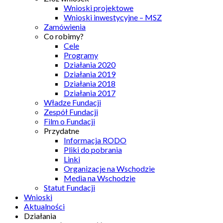
Wnioski projektowe
Wnioski inwestycyjne – MSZ
Zamówienia
Co robimy?
Cele
Programy
Działania 2020
Działania 2019
Działania 2018
Działania 2017
Władze Fundacji
Zespół Fundacji
Film o Fundacji
Przydatne
Informacja RODO
Pliki do pobrania
Linki
Organizacje na Wschodzie
Media na Wschodzie
Statut Fundacji
Wnioski
Aktualności
Działania