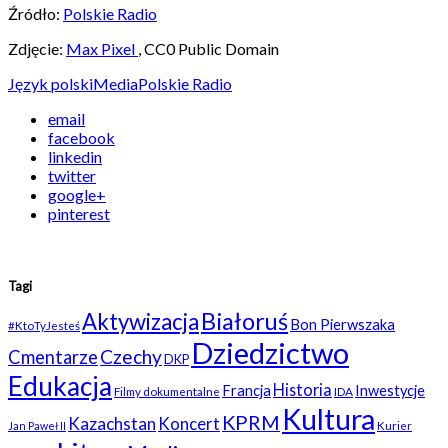
Źródło:
Polskie Radio
Zdjęcie:
Max Pixel
, CC0 Public Domain
Język polski
Media
Polskie Radio
email
facebook
linkedin
twitter
google+
pinterest
Tagi
Białoruś
Aktywizacja
Bon Pierwszaka
#KtoTyJesteś
Dziedzictwo
Czechy
Cmentarze
DKP
Edukacja
Historia
Francja
Inwestycje
Filmy dokumentalne
IDA
Kultura
KPRM
Kazachstan
Koncert
Kurier
Jan Paweł II