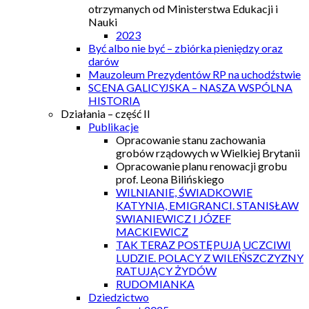
otrzymanych od Ministerstwa Edukacji i
Nauki
2023
Być albo nie być – zbiórka pieniędzy oraz
darów
Mauzoleum Prezydentów RP na uchodźstwie
SCENA GALICYJSKA – NASZA WSPÓLNA
HISTORIA
Działania – część II
Publikacje
Opracowanie stanu zachowania
grobów rządowych w Wielkiej Brytanii
Opracowanie planu renowacji grobu
prof. Leona Bilińskiego
WILNIANIE, ŚWIADKOWIE
KATYNIA, EMIGRANCI. STANISŁAW
SWIANIEWICZ I JÓZEF
MACKIEWICZ
TAK TERAZ POSTĘPUJĄ UCZCIWI
LUDZIE. POLACY Z WILEŃSZCZYZNY
RATUJĄCY ŻYDÓW
RUDOMIANKA
Dziedzictwo