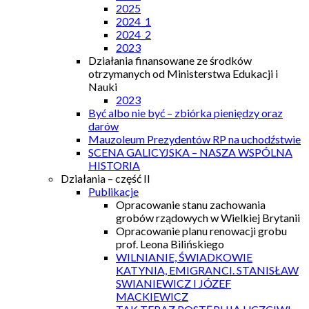
2025
2024_1
2024_2
2023
Działania finansowane ze środków
otrzymanych od Ministerstwa Edukacji i
Nauki
2023
Być albo nie być – zbiórka pieniędzy oraz
darów
Mauzoleum Prezydentów RP na uchodźstwie
SCENA GALICYJSKA – NASZA WSPÓLNA
HISTORIA
Działania – część II
Publikacje
Opracowanie stanu zachowania
grobów rządowych w Wielkiej Brytanii
Opracowanie planu renowacji grobu
prof. Leona Bilińskiego
WILNIANIE, ŚWIADKOWIE
KATYNIA, EMIGRANCI. STANISŁAW
SWIANIEWICZ I JÓZEF
MACKIEWICZ