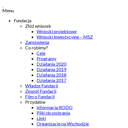
Menu
Fundacja
Złóż wniosek
Wnioski projektowe
Wnioski inwestycyjne – MSZ
Zamówienia
Co robimy?
Cele
Programy
Działania 2020
Działania 2019
Działania 2018
Działania 2017
Władze Fundacji
Zespół Fundacji
Film o Fundacji
Przydatne
Informacja RODO
Pliki do pobrania
Linki
Organizacje na Wschodzie