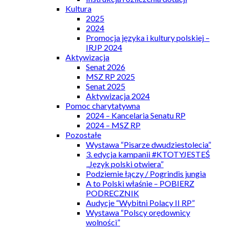
Kultura
2025
2024
Promocja języka i kultury polskiej –
IRJP 2024
Aktywizacja
Senat 2026
MSZ RP 2025
Senat 2025
Aktywizacja 2024
Pomoc charytatywna
2024 – Kancelaria Senatu RP
2024 – MSZ RP
Pozostałe
Wystawa “Pisarze dwudziestolecia”
3. edycja kampanii #KTOTYJESTEŚ
„Język polski otwiera”
Podziemie łączy / Pogrindis jungia
A to Polski właśnie – POBIERZ
PODRECZNIK
Audycje “Wybitni Polacy II RP”
Wystawa “Polscy orędownicy
wolności”