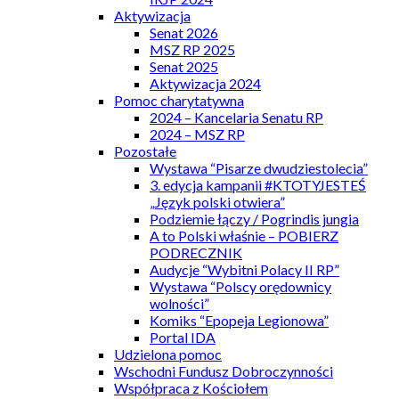
Aktywizacja
Senat 2026
MSZ RP 2025
Senat 2025
Aktywizacja 2024
Pomoc charytatywna
2024 – Kancelaria Senatu RP
2024 – MSZ RP
Pozostałe
Wystawa “Pisarze dwudziestolecia”
3. edycja kampanii #KTOTYJESTEŚ
„Język polski otwiera”
Podziemie łączy / Pogrindis jungia
A to Polski właśnie – POBIERZ
PODRECZNIK
Audycje “Wybitni Polacy II RP”
Wystawa “Polscy orędownicy
wolności”
Komiks “Epopeja Legionowa”
Portal IDA
Udzielona pomoc
Wschodni Fundusz Dobroczynności
Współpraca z Kościołem