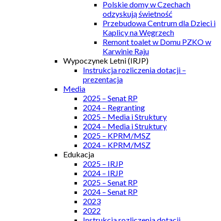
Polskie domy w Czechach
odzyskują świetność
Przebudowa Centrum dla Dzieci i
Kaplicy na Węgrzech
Remont toalet w Domu PZKO w
Karwinie Raju
Wypoczynek Letni (IRJP)
Instrukcja rozliczenia dotacji –
prezentacja
Media
2025 – Senat RP
2024 – Regranting
2025 – Media i Struktury
2024 – Media i Struktury
2025 – KPRM/MSZ
2024 – KPRM/MSZ
Edukacja
2025 – IRJP
2024 – IRJP
2025 – Senat RP
2024 – Senat RP
2023
2022
Instrukcja rozliczenia dotacji