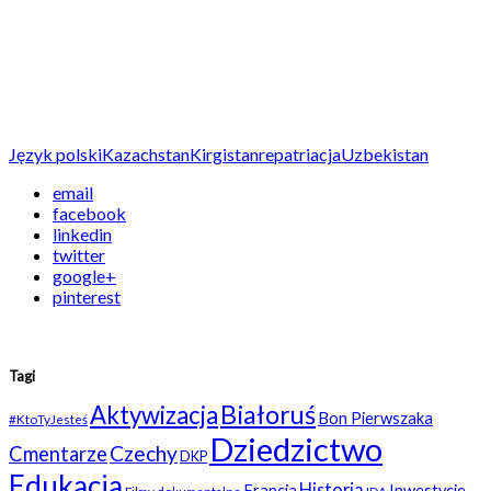
Język polski
Kazachstan
Kirgistan
repatriacja
Uzbekistan
email
facebook
linkedin
twitter
google+
pinterest
Tagi
Białoruś
Aktywizacja
Bon Pierwszaka
#KtoTyJesteś
Dziedzictwo
Czechy
Cmentarze
DKP
Edukacja
Historia
Francja
Inwestycje
Filmy dokumentalne
IDA