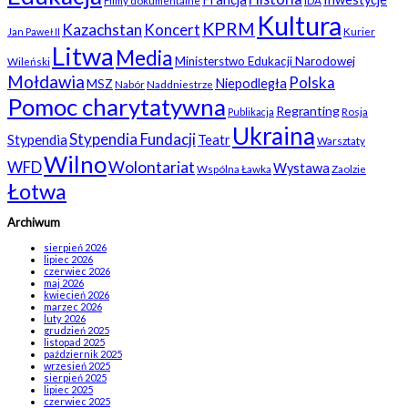
Kultura
KPRM
Kazachstan
Koncert
Kurier
Jan Paweł II
Litwa
Media
Ministerstwo Edukacji Narodowej
Wileński
Mołdawia
Polska
Niepodległa
MSZ
Nabór
Naddniestrze
Pomoc charytatywna
Regranting
Rosja
Publikacja
Ukraina
Stypendia Fundacji
Stypendia
Teatr
Warsztaty
Wilno
WFD
Wolontariat
Wystawa
Wspólna Ławka
Zaolzie
Łotwa
Archiwum
sierpień 2026
lipiec 2026
czerwiec 2026
maj 2026
kwiecień 2026
marzec 2026
luty 2026
grudzień 2025
listopad 2025
październik 2025
wrzesień 2025
sierpień 2025
lipiec 2025
czerwiec 2025