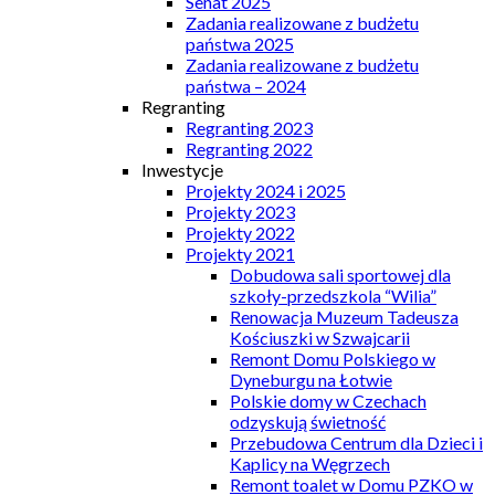
Senat 2025
Zadania realizowane z budżetu
państwa 2025
Zadania realizowane z budżetu
państwa – 2024
Regranting
Regranting 2023
Regranting 2022
Inwestycje
Projekty 2024 i 2025
Projekty 2023
Projekty 2022
Projekty 2021
Dobudowa sali sportowej dla
szkoły-przedszkola “Wilia”
Renowacja Muzeum Tadeusza
Kościuszki w Szwajcarii
Remont Domu Polskiego w
Dyneburgu na Łotwie
Polskie domy w Czechach
odzyskują świetność
Przebudowa Centrum dla Dzieci i
Kaplicy na Węgrzech
Remont toalet w Domu PZKO w