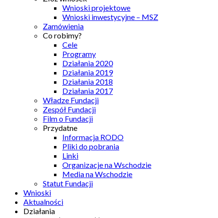
Wnioski projektowe
Wnioski inwestycyjne – MSZ
Zamówienia
Co robimy?
Cele
Programy
Działania 2020
Działania 2019
Działania 2018
Działania 2017
Władze Fundacji
Zespół Fundacji
Film o Fundacji
Przydatne
Informacja RODO
Pliki do pobrania
Linki
Organizacje na Wschodzie
Media na Wschodzie
Statut Fundacji
Wnioski
Aktualności
Działania