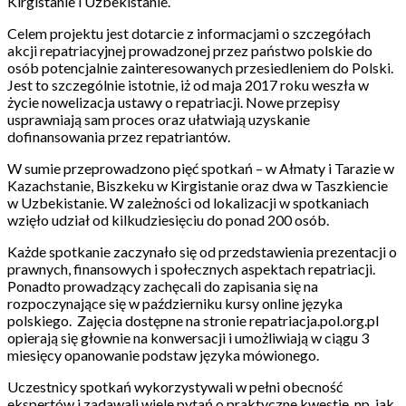
Kirgistanie i Uzbekistanie.
Celem projektu jest dotarcie z informacjami o szczegółach
akcji repatriacyjnej prowadzonej przez państwo polskie do
osób potencjalnie zainteresowanych przesiedleniem do Polski.
Jest to szczególnie istotnie, iż od maja 2017 roku weszła w
życie nowelizacja ustawy o repatriacji. Nowe przepisy
usprawniają sam proces oraz ułatwiają uzyskanie
dofinansowania przez repatriantów.
W sumie przeprowadzono pięć spotkań – w Ałmaty i Tarazie w
Kazachstanie, Biszkeku w Kirgistanie oraz dwa w Taszkiencie
w Uzbekistanie. W zależności od lokalizacji w spotkaniach
wzięło udział od kilkudziesięciu do ponad 200 osób.
Każde spotkanie zaczynało się od przedstawienia prezentacji o
prawnych, finansowych i społecznych aspektach repatriacji.
Ponadto prowadzący zachęcali do zapisania się na
rozpoczynające się w październiku kursy online języka
polskiego. Zajęcia dostępne na stronie repatriacja.pol.org.pl
opierają się głownie na konwersacji i umożliwiają w ciągu 3
miesięcy opanowanie podstaw języka mówionego.
Uczestnicy spotkań wykorzystywali w pełni obecność
ekspertów i zadawali wiele pytań o praktyczne kwestie, np. jak