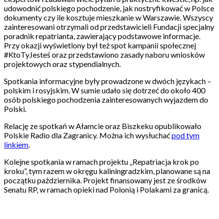
udowodnić polskiego pochodzenie, jak nostryfikować w Polsce
dokumenty czy ile kosztuje mieszkanie w Warszawie. Wszyscy
zainteresowani otrzymali od przedstawicieli Fundacji specjalny
poradnik repatrianta, zawierający podstawowe informacje.
Przy okazji wyświetlony był też spot kampanii społecznej
#KtoTyJesteś oraz przedstawiono zasady naboru wniosków
projektowych oraz stypendialnych.
Spotkania informacyjne były prowadzone w dwóch językach –
polskim i rosyjskim. W sumie udało się dotrzeć do około 400
osób polskiego pochodzenia zainteresowanych wyjazdem do
Polski.
Relację ze spotkań w Ałamcie oraz Biszkeku opublikowało
Polskie Radio dla Zagranicy. Można ich wysłuchać
pod tym
linkiem
.
Kolejne spotkania w ramach projektu „Repatriacja krok po
kroku”, tym razem w okręgu kaliningradzkim, planowane są na
początku października. Projekt finansowany jest ze środków
Senatu RP, w ramach opieki nad Polonią i Polakami za granicą.