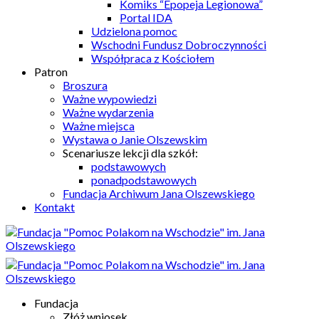
Komiks “Epopeja Legionowa”
Portal IDA
Udzielona pomoc
Wschodni Fundusz Dobroczynności
Współpraca z Kościołem
Patron
Broszura
Ważne wypowiedzi
Ważne wydarzenia
Ważne miejsca
Wystawa o Janie Olszewskim
Scenariusze lekcji dla szkół:
podstawowych
ponadpodstawowych
Fundacja Archiwum Jana Olszewskiego
Kontakt
Fundacja
Złóż wniosek