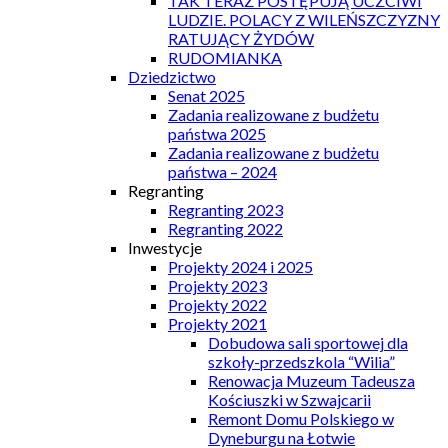
TAK TERAZ POSTĘPUJĄ UCZCIWI
LUDZIE. POLACY Z WILEŃSZCZYZNY
RATUJĄCY ŻYDÓW
RUDOMIANKA
Dziedzictwo
Senat 2025
Zadania realizowane z budżetu
państwa 2025
Zadania realizowane z budżetu
państwa – 2024
Regranting
Regranting 2023
Regranting 2022
Inwestycje
Projekty 2024 i 2025
Projekty 2023
Projekty 2022
Projekty 2021
Dobudowa sali sportowej dla
szkoły-przedszkola “Wilia”
Renowacja Muzeum Tadeusza
Kościuszki w Szwajcarii
Remont Domu Polskiego w
Dyneburgu na Łotwie