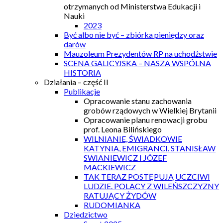
otrzymanych od Ministerstwa Edukacji i
Nauki
2023
Być albo nie być – zbiórka pieniędzy oraz
darów
Mauzoleum Prezydentów RP na uchodźstwie
SCENA GALICYJSKA – NASZA WSPÓLNA
HISTORIA
Działania – część II
Publikacje
Opracowanie stanu zachowania
grobów rządowych w Wielkiej Brytanii
Opracowanie planu renowacji grobu
prof. Leona Bilińskiego
WILNIANIE, ŚWIADKOWIE
KATYNIA, EMIGRANCI. STANISŁAW
SWIANIEWICZ I JÓZEF
MACKIEWICZ
TAK TERAZ POSTĘPUJĄ UCZCIWI
LUDZIE. POLACY Z WILEŃSZCZYZNY
RATUJĄCY ŻYDÓW
RUDOMIANKA
Dziedzictwo