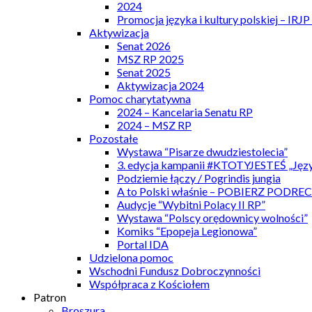
2024
Promocja języka i kultury polskiej – IRJ
Aktywizacja
Senat 2026
MSZ RP 2025
Senat 2025
Aktywizacja 2024
Pomoc charytatywna
2024 – Kancelaria Senatu RP
2024 – MSZ RP
Pozostałe
Wystawa “Pisarze dwudziestolecia”
3. edycja kampanii #KTOTYJESTEŚ „Języ
Podziemie łączy / Pogrindis jungia
A to Polski właśnie – POBIERZ PODRE
Audycje “Wybitni Polacy II RP”
Wystawa “Polscy orędownicy wolności”
Komiks “Epopeja Legionowa”
Portal IDA
Udzielona pomoc
Wschodni Fundusz Dobroczynności
Współpraca z Kościołem
Patron
Broszura