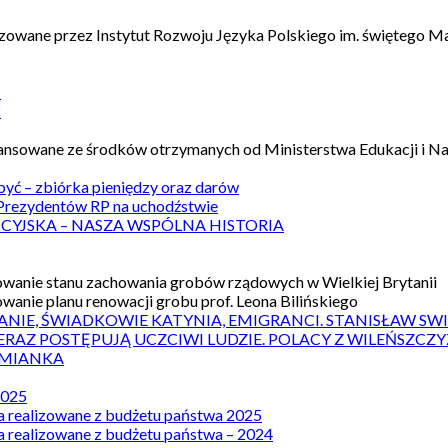
izowane przez Instytut Rozwoju Języka Polskiego im. świętego M
1
2
nansowane ze środków otrzymanych od Ministerstwa Edukacji i N
 być – zbiórka pieniędzy oraz darów
rezydentów RP na uchodźstwie
ICYJSKA – NASZA WSPÓLNA HISTORIA
wanie stanu zachowania grobów rządowych w Wielkiej Brytanii
wanie planu renowacji grobu prof. Leona Bilińskiego
ANIE, ŚWIADKOWIE KATYNIA, EMIGRANCI. STANISŁAW SW
ERAZ POSTĘPUJĄ UCZCIWI LUDZIE. POLACY Z WILEŃSZC
MIANKA
2025
a realizowane z budżetu państwa 2025
a realizowane z budżetu państwa – 2024