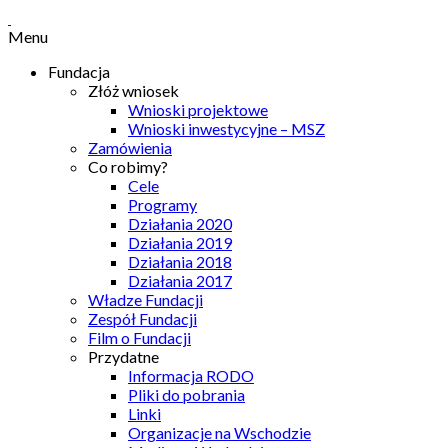
Menu
Fundacja
Złóż wniosek
Wnioski projektowe
Wnioski inwestycyjne – MSZ
Zamówienia
Co robimy?
Cele
Programy
Działania 2020
Działania 2019
Działania 2018
Działania 2017
Władze Fundacji
Zespół Fundacji
Film o Fundacji
Przydatne
Informacja RODO
Pliki do pobrania
Linki
Organizacje na Wschodzie