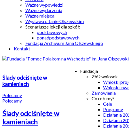
Ważne wypowiedzi
Ważne wydarzenia
Ważne miejsca
Wystawa o Janie Olszewskim
Scenariusze lekcji dla szkół:
podstawowych
ponadpodstawowych
Fundacja Archiwum Jana Olszewskiego
Kontakt
Fundacja
Złóż wniosek
Ślady odciśnięte w
Wnioski pro
kamieniach
Wnioski inw
Zamówienia
Polecamy
Co robimy?
Polecamy
Cele
Programy
Ślady odciśnięte w
Działania 20
Działania 20
kamieniach
Działania 20