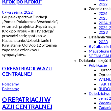
Krok po Kroku”
2022
Zadania real
07 września, 2022
2026
Grupa ekspertów Fundacji
2025
„Pomoc Polakom na Wschodzie”,
2024_
w ramach projektu „Repatriacja
2024_
Krok po Kroku – III i IV edycja”,
2023
prowadzi serię spotkań w
Działania fi
Kazachstanie, Uzbekistanie i
2023
Kirgistanie. Od 3 do 12 września
Być albo nie
zapoznaje członków i
Mauzoleum P
sympatyków...
SCENA GAL
Działania – część II
Publikacje
O REPATRIACJI W AZJI
Opraco
CENTRALNEJ
Opraco
WILNI
Polecamy
TAK T
Polecamy
RUDO
Dziedzictwo
Senat 
O REPATRIACJI W
Zadani
AZJI CENTRALNEJ
Zadani