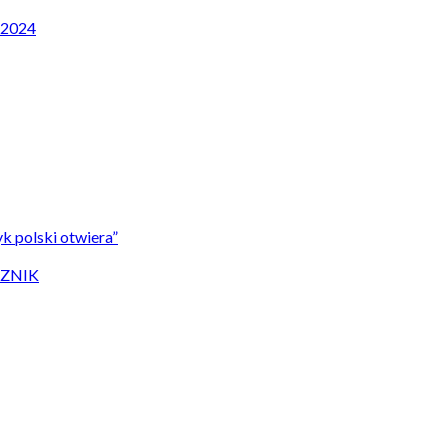
P 2024
k polski otwiera”
CZNIK