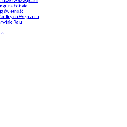
uszki w Szwajcarii
rgu na Łotwie
ą świetność
Kaplicy na Węgrzech
winie Raju
ja