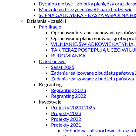
Być albo nie być – zbiórka pieniędzy oraz dar
Mauzoleum Prezydentów RP na uchodźstwie
SCENA GALICYJSKA – NASZA WSPÓLNA HI
Działania – część II
Publikacje
Opracowanie stanu zachowania grobów r
Opracowanie planu renowacji grobu prof.
WILNIANIE, ŚWIADKOWIE KATYNIA,
TAK TERAZ POSTĘPUJĄ UCZCIWI LU
RUDOMIANKA
Dziedzictwo
Senat 2025
Zadania realizowane z budżetu państwa
Zadania realizowane z budżetu państwa 
Regranting
Regranting 2023
Regranting 2022
Inwestycje
Projekty 2024 i 2025
Projekty 2023
Projekty 2022
Projekty 2021
Dobudowa sali sportowej dla szkoł