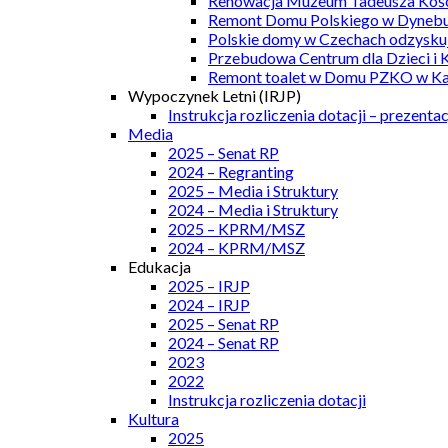
Renowacja Muzeum Tadeusza Kości
Remont Domu Polskiego w Dynebu
Polskie domy w Czechach odzyskuj
Przebudowa Centrum dla Dzieci i 
Remont toalet w Domu PZKO w Kar
Wypoczynek Letni (IRJP)
Instrukcja rozliczenia dotacji – prezentac
Media
2025 – Senat RP
2024 – Regranting
2025 – Media i Struktury
2024 – Media i Struktury
2025 – KPRM/MSZ
2024 – KPRM/MSZ
Edukacja
2025 – IRJP
2024 – IRJP
2025 – Senat RP
2024 – Senat RP
2023
2022
Instrukcja rozliczenia dotacji
Kultura
2025