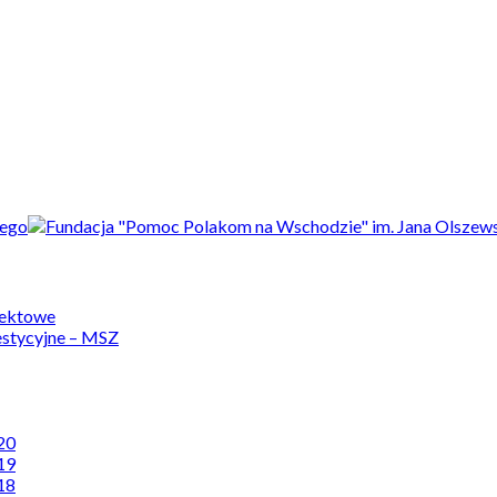
jektowe
estycyjne – MSZ
20
19
18