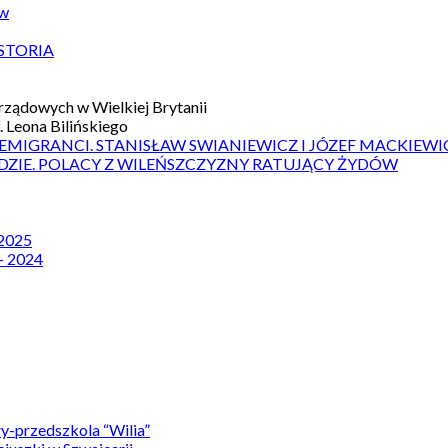
ów
STORIA
ządowych w Wielkiej Brytanii
 Leona Bilińskiego
 EMIGRANCI. STANISŁAW SWIANIEWICZ I JÓZEF MACKIEWI
DZIE. POLACY Z WILEŃSZCZYZNY RATUJĄCY ŻYDÓW
 2025
– 2024
y-przedszkola “Wilia”