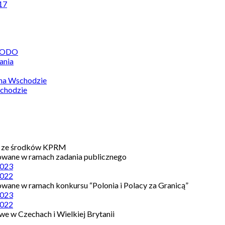
17
 RODO
ania
 na Wschodzie
chodzie
e ze środków KPRM
owane w ramach zadania publicznego
023
022
owane w ramach konkursu “Polonia i Polacy za Granicą”
023
022
e w Czechach i Wielkiej Brytanii