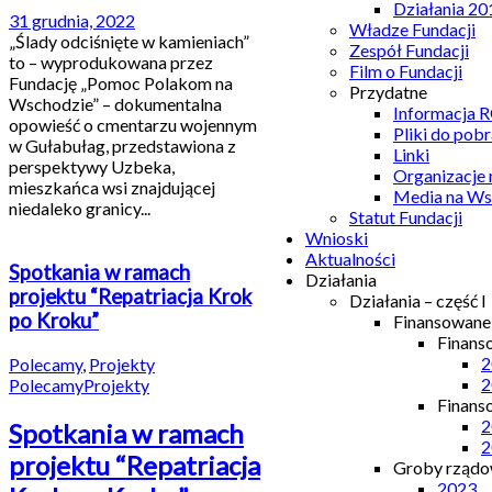
Działania 20
31 grudnia, 2022
Władze Fundacji
„Ślady odciśnięte w kamieniach”
Zespół Fundacji
to – wyprodukowana przez
Film o Fundacji
Fundację „Pomoc Polakom na
Przydatne
Wschodzie” – dokumentalna
Informacja
opowieść o cmentarzu wojennym
Pliki do pobr
w Gułabułag, przedstawiona z
Linki
perspektywy Uzbeka,
Organizacje
mieszkańca wsi znajdującej
Media na Ws
niedaleko granicy...
Statut Fundacji
Wnioski
Aktualności
Spotkania w ramach
Działania
projektu “Repatriacja Krok
Działania – część I
po Kroku”
Finansowan
Finans
2
Polecamy
,
Projekty
2
Polecamy
Projekty
Finans
2
Spotkania w ramach
2
projektu “Repatriacja
Groby rządow
2023