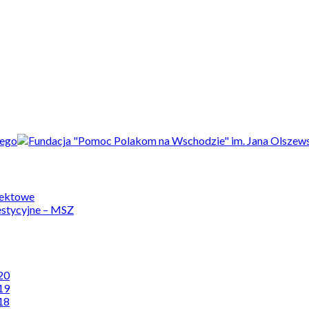
jektowe
estycyjne – MSZ
20
19
18