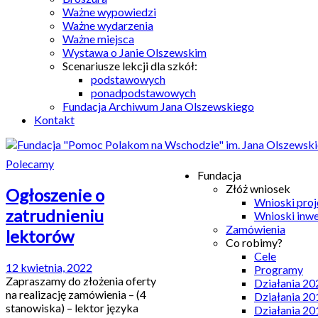
Ważne wypowiedzi
Ważne wydarzenia
Ważne miejsca
Wystawa o Janie Olszewskim
Scenariusze lekcji dla szkół:
podstawowych
ponadpodstawowych
Fundacja Archiwum Jana Olszewskiego
Kontakt
Polecamy
Fundacja
Złóż wniosek
Ogłoszenie o
Wnioski pro
zatrudnieniu
Wnioski inw
Zamówienia
lektorów
Co robimy?
Cele
12 kwietnia, 2022
Programy
Zapraszamy do złożenia oferty
Działania 20
na realizację zamówienia – (4
Działania 20
stanowiska) – lektor języka
Działania 20