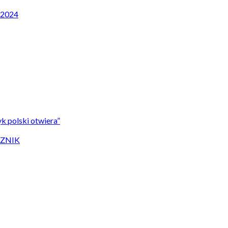
P 2024
k polski otwiera”
CZNIK