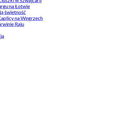
uszki w Szwajcarii
rgu na Łotwie
ą świetność
Kaplicy na Węgrzech
winie Raju
ja