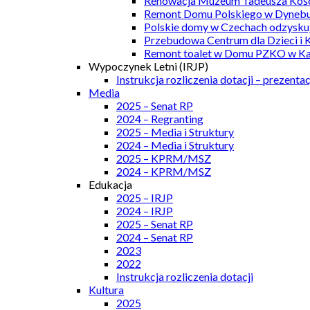
Renowacja Muzeum Tadeusza Kości
Remont Domu Polskiego w Dynebu
Polskie domy w Czechach odzyskuj
Przebudowa Centrum dla Dzieci i 
Remont toalet w Domu PZKO w Kar
Wypoczynek Letni (IRJP)
Instrukcja rozliczenia dotacji – prezentac
Media
2025 – Senat RP
2024 – Regranting
2025 – Media i Struktury
2024 – Media i Struktury
2025 – KPRM/MSZ
2024 – KPRM/MSZ
Edukacja
2025 – IRJP
2024 – IRJP
2025 – Senat RP
2024 – Senat RP
2023
2022
Instrukcja rozliczenia dotacji
Kultura
2025