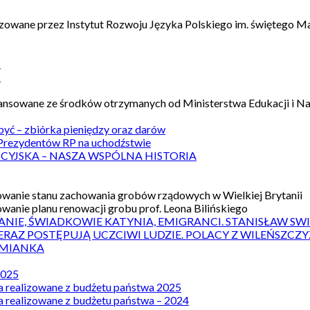
izowane przez Instytut Rozwoju Języka Polskiego im. świętego M
1
2
nansowane ze środków otrzymanych od Ministerstwa Edukacji i N
 być – zbiórka pieniędzy oraz darów
rezydentów RP na uchodźstwie
ICYJSKA – NASZA WSPÓLNA HISTORIA
wanie stanu zachowania grobów rządowych w Wielkiej Brytanii
wanie planu renowacji grobu prof. Leona Bilińskiego
ANIE, ŚWIADKOWIE KATYNIA, EMIGRANCI. STANISŁAW SW
ERAZ POSTĘPUJĄ UCZCIWI LUDZIE. POLACY Z WILEŃSZC
MIANKA
2025
a realizowane z budżetu państwa 2025
a realizowane z budżetu państwa – 2024