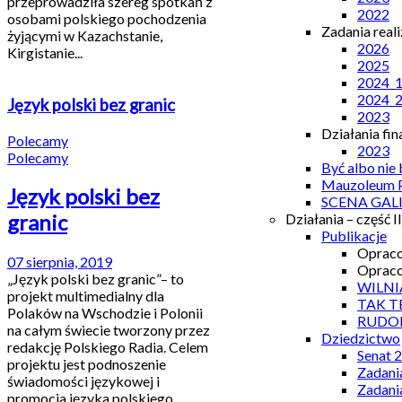
przeprowadziła szereg spotkań z
2022
osobami polskiego pochodzenia
Zadania real
żyjącymi w Kazachstanie,
2026
Kirgistanie...
2025
2024_
2024_
Język polski bez granic
2023
Działania fi
Polecamy
2023
Polecamy
Być albo nie
Mauzoleum P
Język polski bez
SCENA GAL
granic
Działania – część II
Publikacje
Opraco
07 sierpnia, 2019
Opraco
„Język polski bez granic”– to
WILNI
projekt multimedialny dla
TAK T
Polaków na Wschodzie i Polonii
RUDO
na całym świecie tworzony przez
Dziedzictwo
redakcję Polskiego Radia. Celem
Senat 
projektu jest podnoszenie
Zadani
świadomości językowej​ i
Zadani
promocja języka polskiego