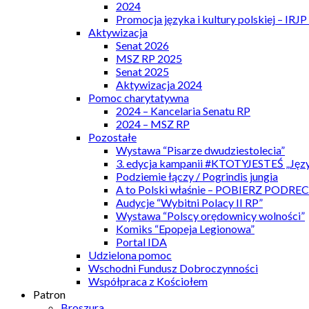
2024
Promocja języka i kultury polskiej – IRJ
Aktywizacja
Senat 2026
MSZ RP 2025
Senat 2025
Aktywizacja 2024
Pomoc charytatywna
2024 – Kancelaria Senatu RP
2024 – MSZ RP
Pozostałe
Wystawa “Pisarze dwudziestolecia”
3. edycja kampanii #KTOTYJESTEŚ „Języ
Podziemie łączy / Pogrindis jungia
A to Polski właśnie – POBIERZ PODRE
Audycje “Wybitni Polacy II RP”
Wystawa “Polscy orędownicy wolności”
Komiks “Epopeja Legionowa”
Portal IDA
Udzielona pomoc
Wschodni Fundusz Dobroczynności
Współpraca z Kościołem
Patron
Broszura