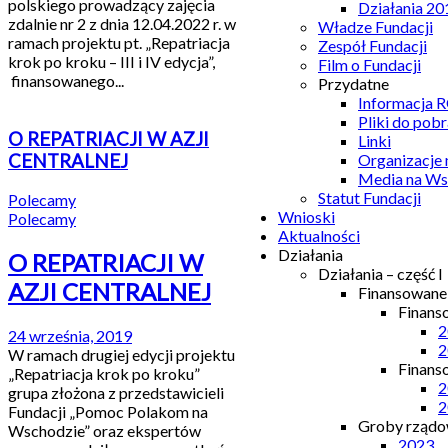
polskiego prowadzący zajęcia
Działania 20
zdalnie nr 2 z dnia 12.04.2022 r. w
Władze Fundacji
ramach projektu pt. „Repatriacja
Zespół Fundacji
krok po kroku – III i IV edycja”,
Film o Fundacji
finansowanego...
Przydatne
Informacja
Pliki do pobr
O REPATRIACJI W AZJI
Linki
CENTRALNEJ
Organizacje
Media na Ws
Statut Fundacji
Polecamy
Wnioski
Polecamy
Aktualności
Działania
O REPATRIACJI W
Działania – część I
AZJI CENTRALNEJ
Finansowan
Finans
2
24 września, 2019
2
W ramach drugiej edycji projektu
Finans
„Repatriacja krok po kroku”
2
grupa złożona z przedstawicieli
2
Fundacji „Pomoc Polakom na
Groby rządow
Wschodzie” oraz ekspertów
2023