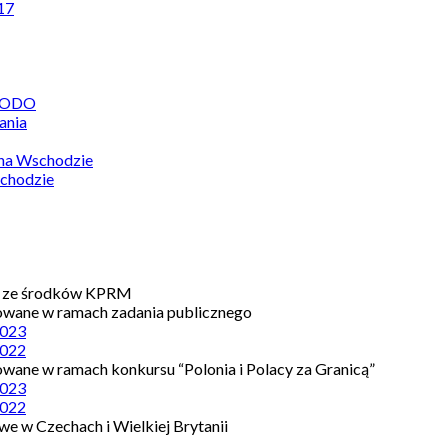
17
 RODO
ania
 na Wschodzie
chodzie
e ze środków KPRM
owane w ramach zadania publicznego
023
022
owane w ramach konkursu “Polonia i Polacy za Granicą”
023
022
e w Czechach i Wielkiej Brytanii