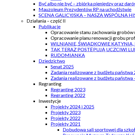
Być albo nie być – zbiórka pieniędzy oraz dar
Mauzoleum Prezydentów RP na uchodźstwie
SCENA GALICYJSKA – NASZA WSPÓLNA HI
Działania – część II
Publikacje
Opracowanie stanu zachowania grobów r
Opracowanie planu renowacji grobu prof.
WILNIANIE, ŚWIADKOWIE KATYNIA,
TAK TERAZ POSTĘPUJĄ UCZCIWI LU
RUDOMIANKA
Dziedzictwo
Senat 2025
Zadania realizowane z budżetu państwa
Zadania realizowane z budżetu państwa 
Regranting
Regranting 2023
Regranting 2022
Inwestycje
Projekty 2024 i 2025
Projekty 2023
Projekty 2022
Projekty 2021
Dobudowa sali sportowej dla szkoł