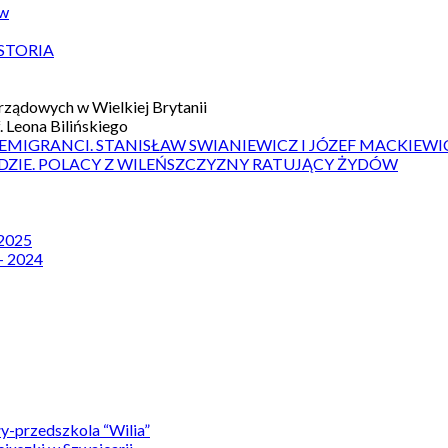
ów
STORIA
ządowych w Wielkiej Brytanii
 Leona Bilińskiego
 EMIGRANCI. STANISŁAW SWIANIEWICZ I JÓZEF MACKIEWI
DZIE. POLACY Z WILEŃSZCZYZNY RATUJĄCY ŻYDÓW
 2025
– 2024
y-przedszkola “Wilia”