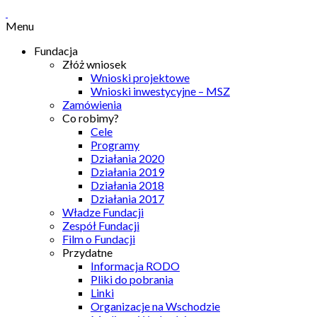
Menu
Fundacja
Złóż wniosek
Wnioski projektowe
Wnioski inwestycyjne – MSZ
Zamówienia
Co robimy?
Cele
Programy
Działania 2020
Działania 2019
Działania 2018
Działania 2017
Władze Fundacji
Zespół Fundacji
Film o Fundacji
Przydatne
Informacja RODO
Pliki do pobrania
Linki
Organizacje na Wschodzie