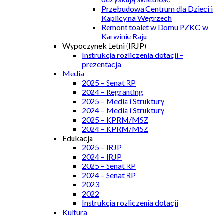
Przebudowa Centrum dla Dzieci i
Kaplicy na Węgrzech
Remont toalet w Domu PZKO w
Karwinie Raju
Wypoczynek Letni (IRJP)
Instrukcja rozliczenia dotacji –
prezentacja
Media
2025 – Senat RP
2024 – Regranting
2025 – Media i Struktury
2024 – Media i Struktury
2025 – KPRM/MSZ
2024 – KPRM/MSZ
Edukacja
2025 – IRJP
2024 – IRJP
2025 – Senat RP
2024 – Senat RP
2023
2022
Instrukcja rozliczenia dotacji
Kultura