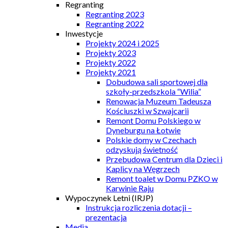
Regranting
Regranting 2023
Regranting 2022
Inwestycje
Projekty 2024 i 2025
Projekty 2023
Projekty 2022
Projekty 2021
Dobudowa sali sportowej dla
szkoły-przedszkola “Wilia”
Renowacja Muzeum Tadeusza
Kościuszki w Szwajcarii
Remont Domu Polskiego w
Dyneburgu na Łotwie
Polskie domy w Czechach
odzyskują świetność
Przebudowa Centrum dla Dzieci i
Kaplicy na Węgrzech
Remont toalet w Domu PZKO w
Karwinie Raju
Wypoczynek Letni (IRJP)
Instrukcja rozliczenia dotacji –
prezentacja
Media