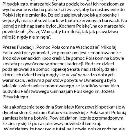
Piłsudskiego, marszałek Senatu podziękował ich rodzicom za
wychowanie w duchu polskości i życzył, aby to nastawienie do
Polski się nie zmieniło. Dzieci zaśpiewały polską piosenkę i
wręczyły marszałkowi laurki w biało-czerwonych barwach. Na
jednej z nich napisane było: „Kocham Polskę”, na co marszałek
powiedział: „Życzę Wam, aby ta miłość, tak jak prawdziwa
miłość, nigdy nie minęła”.
Prezes Fundacji „Pomoc Polakom na Wschodzie” Mikołaj
Falkowski przypomniał , że gimnazjum jest remontowane ze
środków senackich i podkreślił, że pomoc Polakom na Łotwie
została przywrócona w obecnej kadencji. Rodzice dzieci
podziękowali za pomoc i opiekę Senatu nad szkołą, dzięki
której ich dzieci będą mogły się uczyć w bardzo dobrych
warunkach. Jednym z punktów pobytu w Dyneburgu było
właśnie zwiedzanie remontowanego ze środków senackich
budynku Państwowego Gimnazjum Polskiego im. Józefa
Piłsudskiego.
Na zakończenie tego dnia Stanisław Karczewski spotkał się w
dyneburskim Centrum Kultury Łotewskiej z Polakami i Polonią
zamieszkałą na Łotwie. Powiedział on licznie zgromadzonym,
że cieszy się, iż po raz pierwszy odwiedził ten kraj.
„Wiedziałem, że tworzycie tutaj, na Łotwie, polską rodzinę, ale