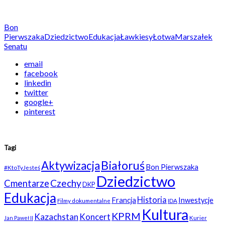
Bon
Pierwszaka
Dziedzictwo
Edukacja
Ławkiesy
Łotwa
Marszałek
Senatu
email
facebook
linkedin
twitter
google+
pinterest
Tagi
Białoruś
Aktywizacja
Bon Pierwszaka
#KtoTyJesteś
Dziedzictwo
Czechy
Cmentarze
DKP
Edukacja
Historia
Francja
Inwestycje
Filmy dokumentalne
IDA
Kultura
KPRM
Kazachstan
Koncert
Kurier
Jan Paweł II