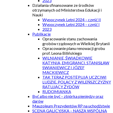
2023
Działania sfinansowane ze środków
otrzymanych od Ministerstwa Edukacji i
Nauki
Wypoczynek Letni 2024 – część II
Wypoczynek Letni 2024 – część I
2023
Publikacje
Opracowanie stanu zachowania
grobów rządowych w Wielkiej Brytanii
Opracowanie planu renowacji grobu
prof. Leona Bilińskiego
WILNIANIE, ŚWIADKOWIE
KATYNIA, EMIGRANCI. STANISŁAW
SWIANIEWICZ I JÓZEF
MACKIEWICZ
TAK TERAZ POSTĘPUJĄ UCZCIWI
LUDZIE. POLACY Z WILEŃSZCZYZNY
RATUJĄCY ŻYDÓW
RUDOMIANKA
Być albo nie być – zbiórka pieniędzy oraz
darów
Mauzoleum Prezydentów RP na uchodźstwie
SCENA GALICYJSKA – NASZA WSPÓLNA