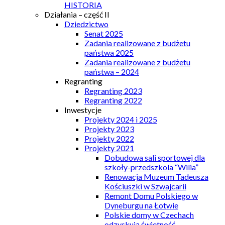
HISTORIA
Działania – część II
Dziedzictwo
Senat 2025
Zadania realizowane z budżetu
państwa 2025
Zadania realizowane z budżetu
państwa – 2024
Regranting
Regranting 2023
Regranting 2022
Inwestycje
Projekty 2024 i 2025
Projekty 2023
Projekty 2022
Projekty 2021
Dobudowa sali sportowej dla
szkoły-przedszkola “Wilia”
Renowacja Muzeum Tadeusza
Kościuszki w Szwajcarii
Remont Domu Polskiego w
Dyneburgu na Łotwie
Polskie domy w Czechach
odzyskują świetność