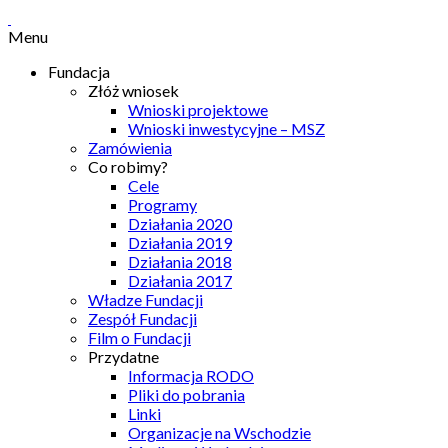
Menu
Fundacja
Złóż wniosek
Wnioski projektowe
Wnioski inwestycyjne – MSZ
Zamówienia
Co robimy?
Cele
Programy
Działania 2020
Działania 2019
Działania 2018
Działania 2017
Władze Fundacji
Zespół Fundacji
Film o Fundacji
Przydatne
Informacja RODO
Pliki do pobrania
Linki
Organizacje na Wschodzie