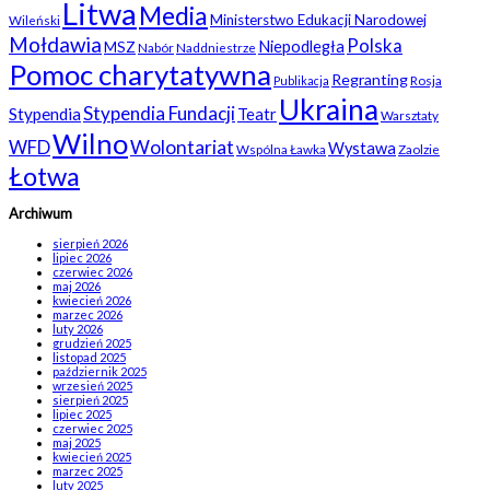
Litwa
Media
Ministerstwo Edukacji Narodowej
Wileński
Mołdawia
Polska
Niepodległa
MSZ
Nabór
Naddniestrze
Pomoc charytatywna
Regranting
Rosja
Publikacja
Ukraina
Stypendia Fundacji
Stypendia
Teatr
Warsztaty
Wilno
WFD
Wolontariat
Wystawa
Wspólna Ławka
Zaolzie
Łotwa
Archiwum
sierpień 2026
lipiec 2026
czerwiec 2026
maj 2026
kwiecień 2026
marzec 2026
luty 2026
grudzień 2025
listopad 2025
październik 2025
wrzesień 2025
sierpień 2025
lipiec 2025
czerwiec 2025
maj 2025
kwiecień 2025
marzec 2025
luty 2025