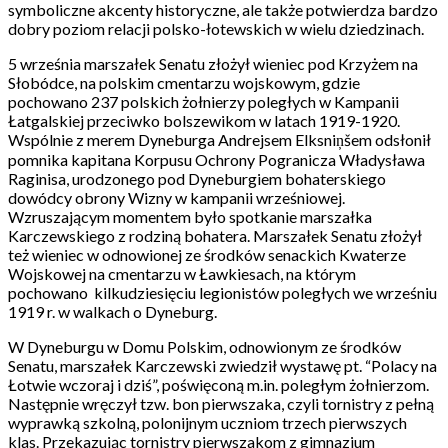
symboliczne akcenty historyczne, ale także potwierdza bardzo
dobry poziom relacji polsko-łotewskich w wielu dziedzinach.
5 września marszałek Senatu złożył wieniec pod Krzyżem na
Słobódce, na polskim cmentarzu wojskowym, gdzie
pochowano 237 polskich żołnierzy poległych w Kampanii
Łatgalskiej przeciwko bolszewikom w latach 1919-1920.
Wspólnie z merem Dyneburga Andrejsem Elksniņšem odsłonił
pomnika kapitana Korpusu Ochrony Pogranicza Władysława
Raginisa, urodzonego pod Dyneburgiem bohaterskiego
dowódcy obrony Wizny w kampanii wrześniowej.
Wzruszającym momentem było spotkanie marszałka
Karczewskiego z rodziną bohatera. Marszałek Senatu złożył
też wieniec w odnowionej ze środków senackich Kwaterze
Wojskowej na cmentarzu w Ławkiesach, na którym
pochowano kilkudziesięciu legionistów poległych we wrześniu
1919 r. w walkach o Dyneburg.
W Dyneburgu w Domu Polskim, odnowionym ze środków
Senatu, marszałek Karczewski zwiedził wystawę pt. “Polacy na
Łotwie wczoraj i dziś”, poświęconą m.in. poległym żołnierzom.
Następnie wręczył tzw. bon pierwszaka, czyli tornistry z pełną
wyprawką szkolną, polonijnym uczniom trzech pierwszych
klas. Przekazując tornistry pierwszakom z gimnazjum