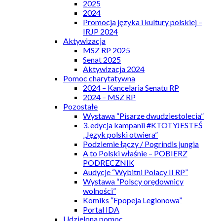
2025
2024
Promocja języka i kultury polskiej –
IRJP 2024
Aktywizacja
MSZ RP 2025
Senat 2025
Aktywizacja 2024
Pomoc charytatywna
2024 – Kancelaria Senatu RP
2024 – MSZ RP
Pozostałe
Wystawa “Pisarze dwudziestolecia”
3. edycja kampanii #KTOTYJESTEŚ
„Język polski otwiera”
Podziemie łączy / Pogrindis jungia
A to Polski właśnie – POBIERZ
PODRECZNIK
Audycje “Wybitni Polacy II RP”
Wystawa “Polscy orędownicy
wolności”
Komiks “Epopeja Legionowa”
Portal IDA
Udzielona pomoc