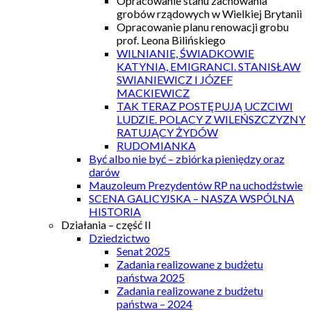
Opracowanie stanu zachowania
grobów rządowych w Wielkiej Brytanii
Opracowanie planu renowacji grobu
prof. Leona Bilińskiego
WILNIANIE, ŚWIADKOWIE
KATYNIA, EMIGRANCI. STANISŁAW
SWIANIEWICZ I JÓZEF
MACKIEWICZ
TAK TERAZ POSTĘPUJĄ UCZCIWI
LUDZIE. POLACY Z WILEŃSZCZYZNY
RATUJĄCY ŻYDÓW
RUDOMIANKA
Być albo nie być – zbiórka pieniędzy oraz
darów
Mauzoleum Prezydentów RP na uchodźstwie
SCENA GALICYJSKA – NASZA WSPÓLNA
HISTORIA
Działania – część II
Dziedzictwo
Senat 2025
Zadania realizowane z budżetu
państwa 2025
Zadania realizowane z budżetu
państwa – 2024