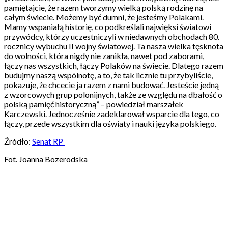
pamiętajcie, że razem tworzymy wielką polską rodzinę na
całym świecie. Możemy być dumni, że jesteśmy Polakami.
Mamy wspaniałą historię, co podkreślali najwięksi światowi
przywódcy, którzy uczestniczyli w niedawnych obchodach 80.
rocznicy wybuchu II wojny światowej. Ta nasza wielka tęsknota
do wolności, która nigdy nie zanikła, nawet pod zaborami,
łączy nas wszystkich, łączy Polaków na świecie. Dlatego razem
budujmy naszą wspólnotę, a to, że tak licznie tu przybyliście,
pokazuje, że chcecie ja razem z nami budować. Jesteście jedną
z wzorcowych grup polonijnych, także ze względu na dbałość o
polską pamięć historyczną” – powiedział marszałek
Karczewski. Jednocześnie zadeklarował wsparcie dla tego, co
łączy, przede wszystkim dla oświaty i nauki języka polskiego.
Źródło:
Senat RP
Fot. Joanna Bozerodska