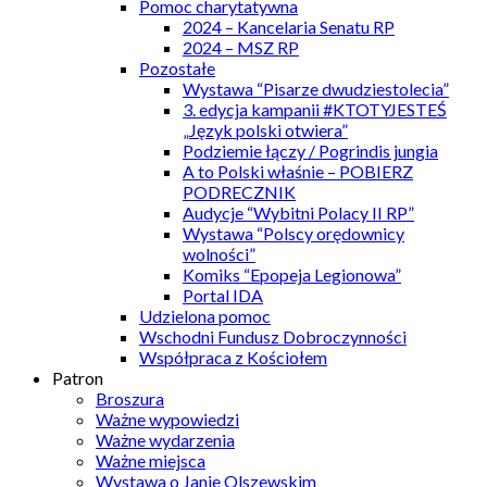
Pomoc charytatywna
2024 – Kancelaria Senatu RP
2024 – MSZ RP
Pozostałe
Wystawa “Pisarze dwudziestolecia”
3. edycja kampanii #KTOTYJESTEŚ
„Język polski otwiera”
Podziemie łączy / Pogrindis jungia
A to Polski właśnie – POBIERZ
PODRECZNIK
Audycje “Wybitni Polacy II RP”
Wystawa “Polscy orędownicy
wolności”
Komiks “Epopeja Legionowa”
Portal IDA
Udzielona pomoc
Wschodni Fundusz Dobroczynności
Współpraca z Kościołem
Patron
Broszura
Ważne wypowiedzi
Ważne wydarzenia
Ważne miejsca
Wystawa o Janie Olszewskim