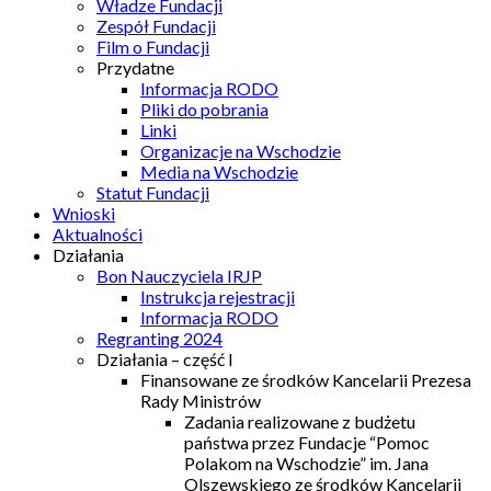
Władze Fundacji
Zespół Fundacji
Film o Fundacji
Przydatne
Informacja RODO
Pliki do pobrania
Linki
Organizacje na Wschodzie
Media na Wschodzie
Statut Fundacji
Wnioski
Aktualności
Działania
Bon Nauczyciela IRJP
Instrukcja rejestracji
Informacja RODO
Regranting 2024
Działania – część I
Finansowane ze środków Kancelarii Prezesa
Rady Ministrów
Zadania realizowane z budżetu
państwa przez Fundacje “Pomoc
Polakom na Wschodzie” im. Jana
Olszewskiego ze środków Kancelarii