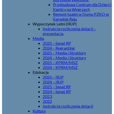
Przebudowa Centrum dla Dzieci i
Kaplicy na Węgrzech
Remont toalet w Domu PZKO w
Karwinie Raju
Wypoczynek Letni (IRJP)
Instrukcja rozliczenia dotacji –
prezentacja
Media
2025 – Senat RP
2024 – Regranting
2025 – Media i Struktury
2024 – Media i Struktury
2025 – KPRM/MSZ
2024 – KPRM/MSZ
Edukacja
2025 – IRJP
2024 – IRJP
2025 – Senat RP
2024 – Senat RP
2023
2022
Instrukcja rozliczenia dotacji
Kultura