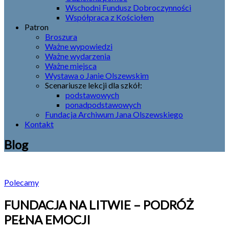
Wschodni Fundusz Dobroczynności
Współpraca z Kościołem
Patron
Broszura
Ważne wypowiedzi
Ważne wydarzenia
Ważne miejsca
Wystawa o Janie Olszewskim
Scenariusze lekcji dla szkół:
podstawowych
ponadpodstawowych
Fundacja Archiwum Jana Olszewskiego
Kontakt
Blog
Polecamy
FUNDACJA NA LITWIE – PODRÓŻ
PEŁNA EMOCJI