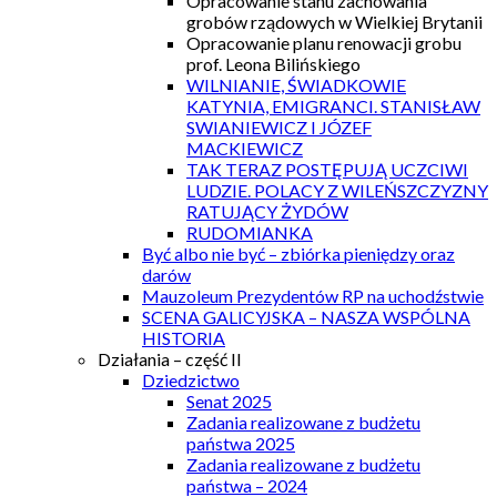
Opracowanie stanu zachowania
grobów rządowych w Wielkiej Brytanii
Opracowanie planu renowacji grobu
prof. Leona Bilińskiego
WILNIANIE, ŚWIADKOWIE
KATYNIA, EMIGRANCI. STANISŁAW
SWIANIEWICZ I JÓZEF
MACKIEWICZ
TAK TERAZ POSTĘPUJĄ UCZCIWI
LUDZIE. POLACY Z WILEŃSZCZYZNY
RATUJĄCY ŻYDÓW
RUDOMIANKA
Być albo nie być – zbiórka pieniędzy oraz
darów
Mauzoleum Prezydentów RP na uchodźstwie
SCENA GALICYJSKA – NASZA WSPÓLNA
HISTORIA
Działania – część II
Dziedzictwo
Senat 2025
Zadania realizowane z budżetu
państwa 2025
Zadania realizowane z budżetu
państwa – 2024