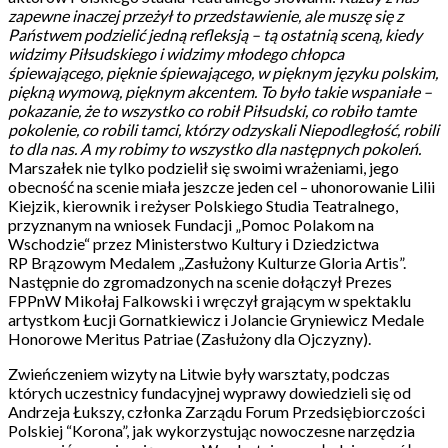
zapewne inaczej przeżył to przedstawienie, ale muszę się z
Państwem podzielić jedną refleksją – tą ostatnią sceną, kiedy
widzimy Piłsudskiego i widzimy młodego chłopca
śpiewającego, pięknie śpiewającego, w pięknym języku polskim,
piękną wymową, pięknym akcentem. To było takie wspaniałe –
pokazanie, że to wszystko co robił Piłsudski, co robiło tamte
pokolenie, co robili tamci, którzy odzyskali Niepodległość, robili
to dla nas. A my robimy to wszystko dla następnych pokoleń.
Marszałek nie tylko podzielił się swoimi wrażeniami, jego
obecność na scenie miała jeszcze jeden cel – uhonorowanie Lilii
Kiejzik, kierownik i reżyser Polskiego Studia Teatralnego,
przyznanym na wniosek Fundacji „Pomoc Polakom na
Wschodzie“ przez Ministerstwo Kultury i Dziedzictwa
RP Brązowym Medalem „Zasłużony Kulturze Gloria Artis”.
Następnie do zgromadzonych na scenie dołączył Prezes
FPPnW Mikołaj Falkowski i wręczył grającym w spektaklu
artystkom Łucji Gornatkiewicz i Jolancie Gryniewicz Medale
Honorowe Meritus Patriae (Zasłużony dla Ojczyzny).
Zwieńczeniem wizyty na Litwie były warsztaty, podczas
których uczestnicy fundacyjnej wyprawy dowiedzieli się od
Andrzeja Łukszy, członka Zarządu Forum Przedsiębiorczości
Polskiej “Korona”, jak wykorzystując nowoczesne narzędzia