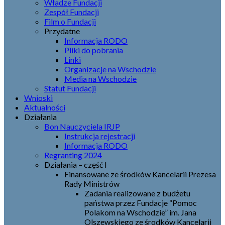
Władze Fundacji
Zespół Fundacji
Film o Fundacji
Przydatne
Informacja RODO
Pliki do pobrania
Linki
Organizacje na Wschodzie
Media na Wschodzie
Statut Fundacji
Wnioski
Aktualności
Działania
Bon Nauczyciela IRJP
Instrukcja rejestracji
Informacja RODO
Regranting 2024
Działania – część I
Finansowane ze środków Kancelarii Prezesa
Rady Ministrów
Zadania realizowane z budżetu
państwa przez Fundacje “Pomoc
Polakom na Wschodzie” im. Jana
Olszewskiego ze środków Kancelarii