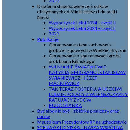
2023
Działania sfinansowane ze środków
otrzymanych od Ministerstwa Edukacji i
Nauki
Wypoczynek Letni 2024 – część II
Wypoczynek Letni 2024 – część I
2023
Publikacje
Opracowanie stanu zachowania
grobów rządowych w Wielkiej Brytanii
Opracowanie planu renowacji grobu
prof. Leona Bilińskiego
WILNIANIE, ŚWIADKOWIE
KATYNIA, EMIGRANCI. STANISŁAW
SWIANIEWICZ I JÓZEF
MACKIEWICZ
TAK TERAZ POSTĘPUJĄ UCZCIWI
LUDZIE. POLACY Z WILEŃSZCZYZNY
RATUJĄCY ŻYDÓW
RUDOMIANKA
Być albo nie być – zbiórka pieniędzy oraz
darów
Mauzoleum Prezydentów RP na uchodźstwie
SCENA GALICYJSKA – NASZA WSPÓLNA