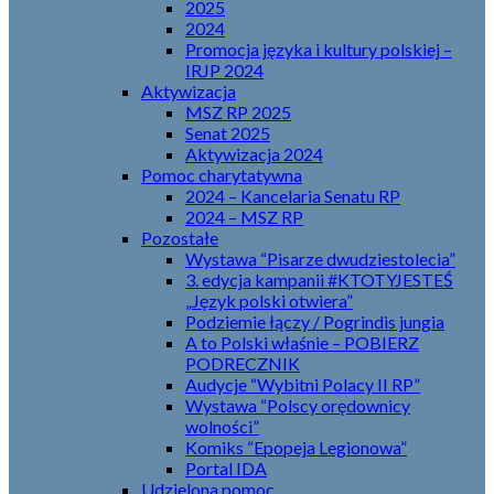
2025
2024
Promocja języka i kultury polskiej –
IRJP 2024
Aktywizacja
MSZ RP 2025
Senat 2025
Aktywizacja 2024
Pomoc charytatywna
2024 – Kancelaria Senatu RP
2024 – MSZ RP
Pozostałe
Wystawa “Pisarze dwudziestolecia”
3. edycja kampanii #KTOTYJESTEŚ
„Język polski otwiera”
Podziemie łączy / Pogrindis jungia
A to Polski właśnie – POBIERZ
PODRECZNIK
Audycje “Wybitni Polacy II RP”
Wystawa “Polscy orędownicy
wolności”
Komiks “Epopeja Legionowa”
Portal IDA
Udzielona pomoc