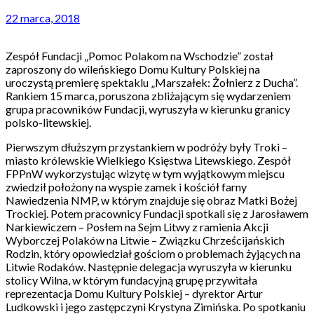
22 marca, 2018
Zespół Fundacji „Pomoc Polakom na Wschodzie” został
zaproszony do wileńskiego Domu Kultury Polskiej na
uroczystą premierę spektaklu „Marszałek: Żołnierz z Ducha”.
Rankiem 15 marca, poruszona zbliżającym się wydarzeniem
grupa pracowników Fundacji, wyruszyła w kierunku granicy
polsko-litewskiej.
Pierwszym dłuższym przystankiem w podróży były Troki –
miasto królewskie Wielkiego Księstwa Litewskiego. Zespół
FPPnW wykorzystując wizytę w tym wyjątkowym miejscu
zwiedził położony na wyspie zamek i kościół farny
Nawiedzenia NMP, w którym znajduje się obraz Matki Bożej
Trockiej. Potem pracownicy Fundacji spotkali się z Jarosławem
Narkiewiczem – Posłem na Sejm Litwy z ramienia Akcji
Wyborczej Polaków na Litwie – Związku Chrześcijańskich
Rodzin, który opowiedział gościom o problemach żyjących na
Litwie Rodaków. Następnie delegacja wyruszyła w kierunku
stolicy Wilna, w którym fundacyjną grupę przywitała
reprezentacja Domu Kultury Polskiej – dyrektor Artur
Ludkowski i jego zastępczyni Krystyna Zimińska. Po spotkaniu