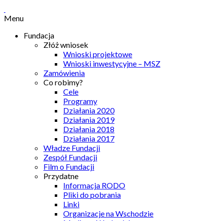
Menu
Fundacja
Złóż wniosek
Wnioski projektowe
Wnioski inwestycyjne – MSZ
Zamówienia
Co robimy?
Cele
Programy
Działania 2020
Działania 2019
Działania 2018
Działania 2017
Władze Fundacji
Zespół Fundacji
Film o Fundacji
Przydatne
Informacja RODO
Pliki do pobrania
Linki
Organizacje na Wschodzie