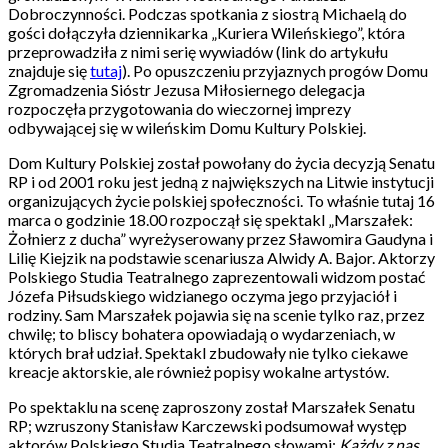
Dobroczynności. Podczas spotkania z siostrą Michaelą do
gości dołączyła dziennikarka „Kuriera Wileńskiego”, która
przeprowadziła z nimi serię wywiadów (link do artykułu
znajduje się
tutaj
). Po opuszczeniu przyjaznych progów Domu
Zgromadzenia Sióstr Jezusa Miłosiernego delegacja
rozpoczęła przygotowania do wieczornej imprezy
odbywającej się w wileńskim Domu Kultury Polskiej.
Dom Kultury Polskiej został powołany do życia decyzją Senatu
RP i od 2001 roku jest jedną z największych na Litwie instytucji
organizujących życie polskiej społeczności. To właśnie tutaj 16
marca o godzinie 18.00 rozpoczął się spektakl „Marszałek:
Żołnierz z ducha” wyreżyserowany przez Sławomira Gaudyna i
Lilię Kiejzik na podstawie scenariusza Alwidy A. Bajor. Aktorzy
Polskiego Studia Teatralnego zaprezentowali widzom postać
Józefa Piłsudskiego widzianego oczyma jego przyjaciół i
rodziny. Sam Marszałek pojawia się na scenie tylko raz, przez
chwilę; to bliscy bohatera opowiadają o wydarzeniach, w
których brał udział. Spektakl zbudowały nie tylko ciekawe
kreacje aktorskie, ale również popisy wokalne artystów.
Po spektaklu na scenę zaproszony został Marszałek Senatu
RP; wzruszony Stanisław Karczewski podsumował występ
aktorów Polskiego Studia Teatralnego słowami:
Każdy z nas