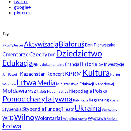
twitter
google+
pinterest
Tagi
Białoruś
Aktywizacja
Bon Pierwszaka
#KtoTyJesteś
Dziedzictwo
Czechy
Cmentarze
DKP
Edukacja
Historia
Francja
Inwestycje
Filmy dokumentalne
IDA
Kultura
KPRM
Kazachstan
Koncert
Kurier
Jan Paweł II
Litwa
Media
Ministerstwo Edukacji Narodowej
Wileński
Mołdawia
Polska
Niepodległa
MSZ
Nabór
Naddniestrze
Pomoc charytatywna
Regranting
Rosja
Publikacja
Ukraina
Stypendia Fundacji
Stypendia
Teatr
Warsztaty
Wilno
WFD
Wolontariat
Wystawa
Wspólna Ławka
Zaolzie
Łotwa