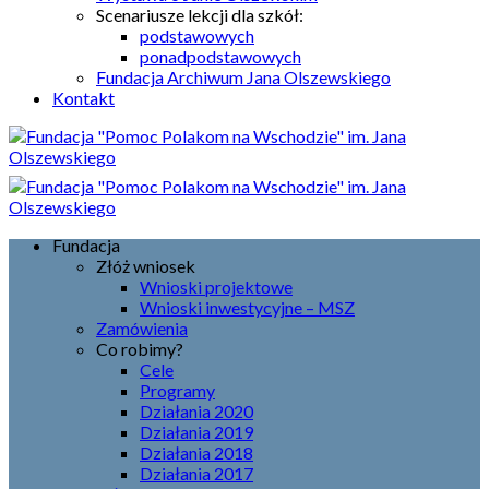
Scenariusze lekcji dla szkół:
podstawowych
ponadpodstawowych
Fundacja Archiwum Jana Olszewskiego
Kontakt
Fundacja
Złóż wniosek
Wnioski projektowe
Wnioski inwestycyjne – MSZ
Zamówienia
Co robimy?
Cele
Programy
Działania 2020
Działania 2019
Działania 2018
Działania 2017