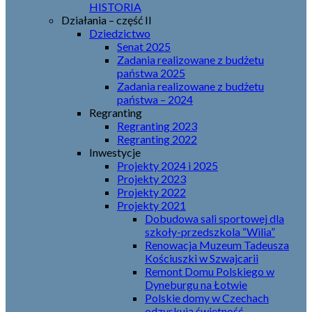
HISTORIA
Działania – część II
Dziedzictwo
Senat 2025
Zadania realizowane z budżetu
państwa 2025
Zadania realizowane z budżetu
państwa – 2024
Regranting
Regranting 2023
Regranting 2022
Inwestycje
Projekty 2024 i 2025
Projekty 2023
Projekty 2022
Projekty 2021
Dobudowa sali sportowej dla
szkoły-przedszkola “Wilia”
Renowacja Muzeum Tadeusza
Kościuszki w Szwajcarii
Remont Domu Polskiego w
Dyneburgu na Łotwie
Polskie domy w Czechach
odzyskują świetność