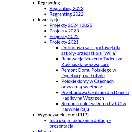
Regranting
Regranting 2023
Regranting 2022
Inwestycje
Projekty 2024 i 2025
Projekty 2023
Projekty 2022
Projekty 2021
Dobudowa sali sportowej dla
szkoły-przedszkola “Wilia”
Renowacja Muzeum Tadeusza
Kościuszki w Szwajcarii
Remont Domu Polskiego w
Dyneburgu na Łotwie
Polskie domy w Czechach
odzyskują świetność
Przebudowa Centrum dla Dzieci i
Kaplicy na Węgrzech
Remont toalet w Domu PZKO w
Karwinie Raju
Wypoczynek Letni (IRJP)
Instrukcja rozliczenia dotacji –
prezentacja
Media