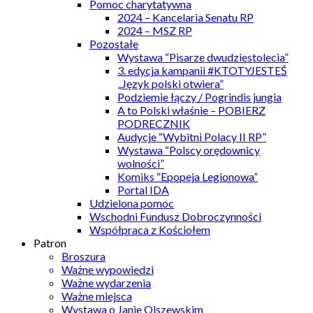
Pomoc charytatywna
2024 – Kancelaria Senatu RP
2024 – MSZ RP
Pozostałe
Wystawa “Pisarze dwudziestolecia”
3. edycja kampanii #KTOTYJESTEŚ
„Język polski otwiera”
Podziemie łączy / Pogrindis jungia
A to Polski właśnie – POBIERZ
PODRECZNIK
Audycje “Wybitni Polacy II RP”
Wystawa “Polscy orędownicy
wolności”
Komiks “Epopeja Legionowa”
Portal IDA
Udzielona pomoc
Wschodni Fundusz Dobroczynności
Współpraca z Kościołem
Patron
Broszura
Ważne wypowiedzi
Ważne wydarzenia
Ważne miejsca
Wystawa o Janie Olszewskim