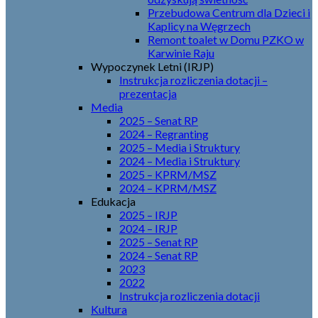
Przebudowa Centrum dla Dzieci i
Kaplicy na Węgrzech
Remont toalet w Domu PZKO w
Karwinie Raju
Wypoczynek Letni (IRJP)
Instrukcja rozliczenia dotacji –
prezentacja
Media
2025 – Senat RP
2024 – Regranting
2025 – Media i Struktury
2024 – Media i Struktury
2025 – KPRM/MSZ
2024 – KPRM/MSZ
Edukacja
2025 – IRJP
2024 – IRJP
2025 – Senat RP
2024 – Senat RP
2023
2022
Instrukcja rozliczenia dotacji
Kultura