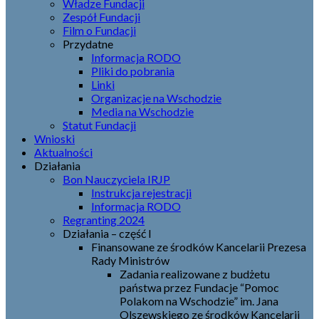
Władze Fundacji
Zespół Fundacji
Film o Fundacji
Przydatne
Informacja RODO
Pliki do pobrania
Linki
Organizacje na Wschodzie
Media na Wschodzie
Statut Fundacji
Wnioski
Aktualności
Działania
Bon Nauczyciela IRJP
Instrukcja rejestracji
Informacja RODO
Regranting 2024
Działania – część I
Finansowane ze środków Kancelarii Prezesa
Rady Ministrów
Zadania realizowane z budżetu
państwa przez Fundacje “Pomoc
Polakom na Wschodzie” im. Jana
Olszewskiego ze środków Kancelarii