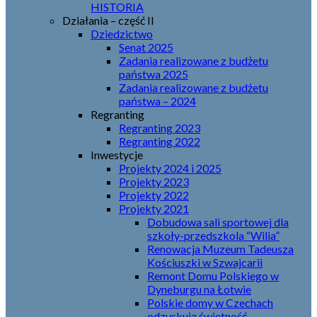
HISTORIA
Działania – część II
Dziedzictwo
Senat 2025
Zadania realizowane z budżetu
państwa 2025
Zadania realizowane z budżetu
państwa – 2024
Regranting
Regranting 2023
Regranting 2022
Inwestycje
Projekty 2024 i 2025
Projekty 2023
Projekty 2022
Projekty 2021
Dobudowa sali sportowej dla
szkoły-przedszkola “Wilia”
Renowacja Muzeum Tadeusza
Kościuszki w Szwajcarii
Remont Domu Polskiego w
Dyneburgu na Łotwie
Polskie domy w Czechach
odzyskują świetność