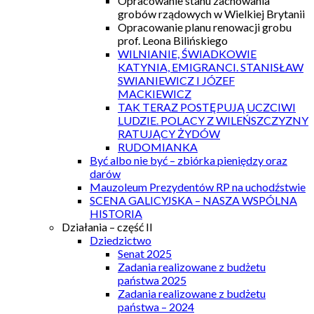
Opracowanie stanu zachowania
grobów rządowych w Wielkiej Brytanii
Opracowanie planu renowacji grobu
prof. Leona Bilińskiego
WILNIANIE, ŚWIADKOWIE
KATYNIA, EMIGRANCI. STANISŁAW
SWIANIEWICZ I JÓZEF
MACKIEWICZ
TAK TERAZ POSTĘPUJĄ UCZCIWI
LUDZIE. POLACY Z WILEŃSZCZYZNY
RATUJĄCY ŻYDÓW
RUDOMIANKA
Być albo nie być – zbiórka pieniędzy oraz
darów
Mauzoleum Prezydentów RP na uchodźstwie
SCENA GALICYJSKA – NASZA WSPÓLNA
HISTORIA
Działania – część II
Dziedzictwo
Senat 2025
Zadania realizowane z budżetu
państwa 2025
Zadania realizowane z budżetu
państwa – 2024