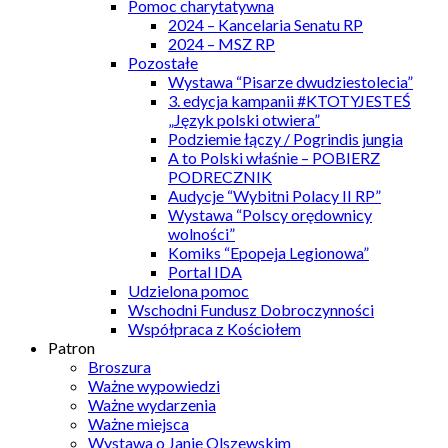
Pomoc charytatywna
2024 – Kancelaria Senatu RP
2024 – MSZ RP
Pozostałe
Wystawa “Pisarze dwudziestolecia”
3. edycja kampanii #KTOTYJESTEŚ
„Język polski otwiera”
Podziemie łączy / Pogrindis jungia
A to Polski właśnie – POBIERZ
PODRECZNIK
Audycje “Wybitni Polacy II RP”
Wystawa “Polscy orędownicy
wolności”
Komiks “Epopeja Legionowa”
Portal IDA
Udzielona pomoc
Wschodni Fundusz Dobroczynności
Współpraca z Kościołem
Patron
Broszura
Ważne wypowiedzi
Ważne wydarzenia
Ważne miejsca
Wystawa o Janie Olszewskim