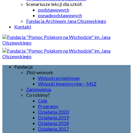
Scenariusze lekcji dla szkół:
podstawowych
ponadpodstawowych
Fundacja Archiwum Jana Olszewskiego
Kontakt
Fundacja
Złóż wniosek
Wnioski projektowe
Wnioski inwestycyjne – MSZ
Zamówienia
Co robimy?
Cele
Programy
Działania 2020
Działania 2019
Działania 2018
Działania 2017