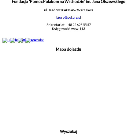
Fundacja “Pomoc Polakom na Wschodzie” im. Jana Olszewskiego
ul. Jazdów 10A
00-467 Warszawa
biuro@pol.org.pl
Sekretariat: +48 22 628 55 57
Księgowość: wew. 113
Mapa dojazdu
Wyszukaj