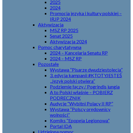
2025
2024
Promocja języka i kultury polskiej –
IRJP 2024
Aktywizacja
MSZ RP 2025
Senat 2025
Aktywizacja 2024
Pomoc charytatywna
2024 – Kancelaria Senatu RP
2024 – MSZ RP
Pozostałe
Wystawa “Pisarze dwudziestolecia”
3. edycja kampanii #KTOTYJESTEŚ
„Język polski otwiera”
Podziemie łączy / Pogrindis jungia
A to Polski właśnie – POBIERZ
PODRECZNIK
Audycje “Wybitni Polacy II RP”
Wystawa “Polscy orędownicy
wolności”
Komiks “Epopeja Legionowa”
Portal IDA
Udzielona pomoc