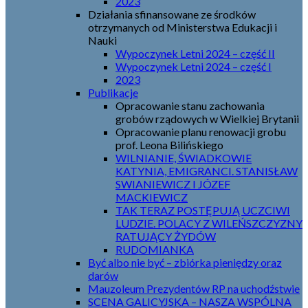
2023
Działania sfinansowane ze środków
otrzymanych od Ministerstwa Edukacji i
Nauki
Wypoczynek Letni 2024 – część II
Wypoczynek Letni 2024 – część I
2023
Publikacje
Opracowanie stanu zachowania
grobów rządowych w Wielkiej Brytanii
Opracowanie planu renowacji grobu
prof. Leona Bilińskiego
WILNIANIE, ŚWIADKOWIE
KATYNIA, EMIGRANCI. STANISŁAW
SWIANIEWICZ I JÓZEF
MACKIEWICZ
TAK TERAZ POSTĘPUJĄ UCZCIWI
LUDZIE. POLACY Z WILEŃSZCZYZNY
RATUJĄCY ŻYDÓW
RUDOMIANKA
Być albo nie być – zbiórka pieniędzy oraz
darów
Mauzoleum Prezydentów RP na uchodźstwie
SCENA GALICYJSKA – NASZA WSPÓLNA