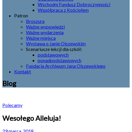
Wschodni Fundusz Dobroczynności
Współpraca z Kościołem
Patron
Broszura
Ważne wypowiedzi
Ważne wydarzenia
Ważne miejsca
Wystawa o Janie Olszewskim
Scenariusze lekcji dla szkół:
podstawowych
ponadpodstawowych
Fundacja Archiwum Jana Olszewskiego
Kontakt
Blog
Polecamy
Wesołego Alleluja!
29 marca, 2018