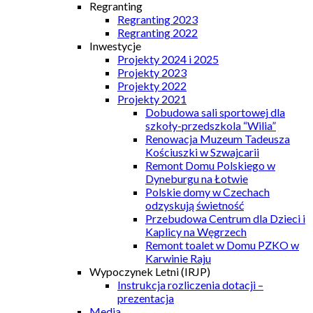
Regranting
Regranting 2023
Regranting 2022
Inwestycje
Projekty 2024 i 2025
Projekty 2023
Projekty 2022
Projekty 2021
Dobudowa sali sportowej dla
szkoły-przedszkola “Wilia”
Renowacja Muzeum Tadeusza
Kościuszki w Szwajcarii
Remont Domu Polskiego w
Dyneburgu na Łotwie
Polskie domy w Czechach
odzyskują świetność
Przebudowa Centrum dla Dzieci i
Kaplicy na Węgrzech
Remont toalet w Domu PZKO w
Karwinie Raju
Wypoczynek Letni (IRJP)
Instrukcja rozliczenia dotacji –
prezentacja
Media