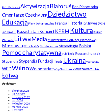
Białoruś
Aktywizacja
Bon Pierwszaka
#KtoTyJesteś
Dziedzictwo
Czechy
Cmentarze
DKP
Edukacja
Historia
Francja
Inwestycje
Filmy dokumentalne
IDA
Kultura
KPRM
Kazachstan
Koncert
Kurier
Jan Paweł II
Litwa
Media
Ministerstwo Edukacji Narodowej
Wileński
Mołdawia
Polska
Niepodległa
MSZ
Nabór
Naddniestrze
Pomoc charytatywna
Regranting
Rosja
Publikacja
Ukraina
Stypendia Fundacji
Stypendia
Teatr
Warsztaty
Wilno
WFD
Wolontariat
Wystawa
Wspólna Ławka
Zaolzie
Łotwa
Archiwum
sierpień 2026
lipiec 2026
czerwiec 2026
maj 2026
kwiecień 2026
marzec 2026
luty 2026