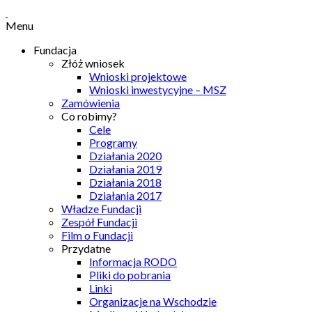
Menu
Fundacja
Złóż wniosek
Wnioski projektowe
Wnioski inwestycyjne – MSZ
Zamówienia
Co robimy?
Cele
Programy
Działania 2020
Działania 2019
Działania 2018
Działania 2017
Władze Fundacji
Zespół Fundacji
Film o Fundacji
Przydatne
Informacja RODO
Pliki do pobrania
Linki
Organizacje na Wschodzie