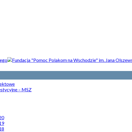
jektowe
estycyjne – MSZ
20
19
18