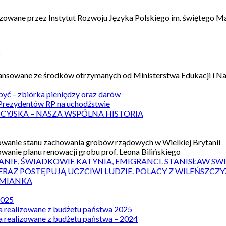
izowane przez Instytut Rozwoju Języka Polskiego im. świętego M
1
2
nansowane ze środków otrzymanych od Ministerstwa Edukacji i N
 być – zbiórka pieniędzy oraz darów
rezydentów RP na uchodźstwie
ICYJSKA – NASZA WSPÓLNA HISTORIA
wanie stanu zachowania grobów rządowych w Wielkiej Brytanii
wanie planu renowacji grobu prof. Leona Bilińskiego
ANIE, ŚWIADKOWIE KATYNIA, EMIGRANCI. STANISŁAW SW
ERAZ POSTĘPUJĄ UCZCIWI LUDZIE. POLACY Z WILEŃSZC
MIANKA
2025
a realizowane z budżetu państwa 2025
a realizowane z budżetu państwa – 2024