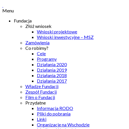
Menu
Fundacja
Złóż wniosek
Wnioski projektowe
Wnioski inwestycyjne – MSZ
Zamówienia
Co robimy?
Cele
Programy
Działania 2020
Działania 2019
Działania 2018
Działania 2017
Władze Fundacji
Zespół Fundacji
Film o Fundacji
Przydatne
Informacja RODO
Pliki do pobrania
Linki
Organizacje na Wschodzie