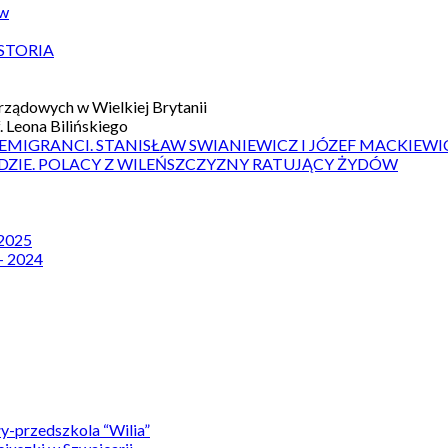
ów
STORIA
ządowych w Wielkiej Brytanii
 Leona Bilińskiego
 EMIGRANCI. STANISŁAW SWIANIEWICZ I JÓZEF MACKIEWI
DZIE. POLACY Z WILEŃSZCZYZNY RATUJĄCY ŻYDÓW
 2025
– 2024
y-przedszkola “Wilia”