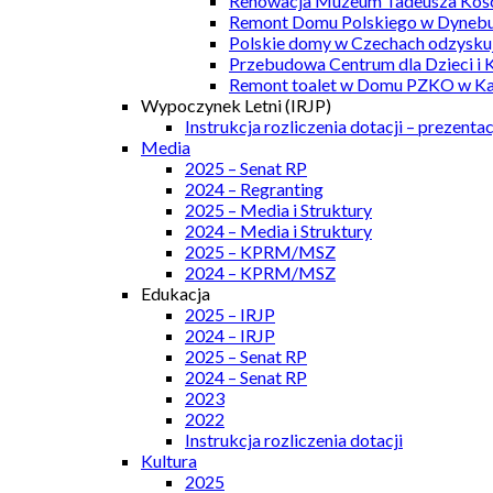
Renowacja Muzeum Tadeusza Kości
Remont Domu Polskiego w Dynebu
Polskie domy w Czechach odzyskuj
Przebudowa Centrum dla Dzieci i 
Remont toalet w Domu PZKO w Kar
Wypoczynek Letni (IRJP)
Instrukcja rozliczenia dotacji – prezentac
Media
2025 – Senat RP
2024 – Regranting
2025 – Media i Struktury
2024 – Media i Struktury
2025 – KPRM/MSZ
2024 – KPRM/MSZ
Edukacja
2025 – IRJP
2024 – IRJP
2025 – Senat RP
2024 – Senat RP
2023
2022
Instrukcja rozliczenia dotacji
Kultura
2025