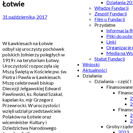
Łotwie
Działania 20
Władze Fundacji
Zespół Fundacji
31 października, 2017
Film o Fundacji
Przydatne
Informacja
Pliki do pobr
Linki
W Ławkiesach na Łotwie
Organizacje
odbył się uroczysty pochówek
Media na Ws
polskich żołnierzy poległych w
Statut Fundacji
1919 r. na terytorium Łotwy.
Wnioski
Uroczystość rozpoczęła się
Aktualności
Mszą Świętą w Kościele pw. św.
Działania
Piotra i Pawła w Ławkiesach.
Działania – część I
Mszę celebrowali biskup
Finansowan
Diecezji Jełgawskiej Edward
Finans
Pawłowski, ks. Roland Szakal,
2
kapelan ks. mjr Grzegorz
2
Przewrocki. W uroczystości
Finans
wzięli udział przedstawiciele
2
Polaków na Łotwie oraz
2
wiceminister Kultury i
Groby rządow
Dziedzictwa Narodowego
2023