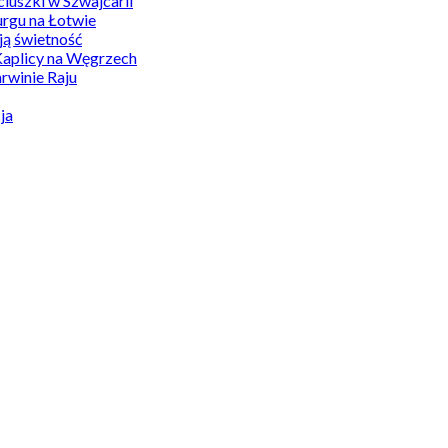
uszki w Szwajcarii
rgu na Łotwie
ą świetność
Kaplicy na Węgrzech
winie Raju
ja