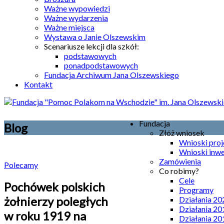
Ważne wypowiedzi
Ważne wydarzenia
Ważne miejsca
Wystawa o Janie Olszewskim
Scenariusze lekcji dla szkół:
podstawowych
ponadpodstawowych
Fundacja Archiwum Jana Olszewskiego
Kontakt
Fundacja
Blog
Złóż wniosek
Wnioski pro
Wnioski inw
Zamówienia
Polecamy
Co robimy?
Cele
Pochówek polskich
Programy
żołnierzy poległych
Działania 20
Działania 20
w roku 1919 na
Działania 20