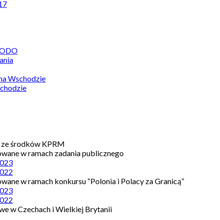
17
 RODO
ania
 na Wschodzie
chodzie
e ze środków KPRM
owane w ramach zadania publicznego
023
022
owane w ramach konkursu “Polonia i Polacy za Granicą”
023
022
e w Czechach i Wielkiej Brytanii