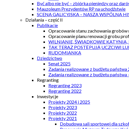
Być albo nie być – zbiórka pieniędzy oraz dar
Mauzoleum Prezydentów RP na uchodźstwie
SCENA GALICYJSKA – NASZA WSPÓLNA HI
Działania – część II
Publikacje
Opracowanie stanu zachowania grobów r
Opracowanie planu renowacji grobu prof.
WILNIANIE, ŚWIADKOWIE KATYNIA,
TAK TERAZ POSTĘPUJĄ UCZCIWI LU
RUDOMIANKA
Dziedzictwo
Senat 2025
Zadania realizowane z budżetu państwa
Zadania realizowane z budżetu państwa 
Regranting
Regranting 2023
Regranting 2022
Inwestycje
Projekty 2024 i 2025
Projekty 2023
Projekty 2022
Projekty 2021
Dobudowa sali sportowej dla szkoł