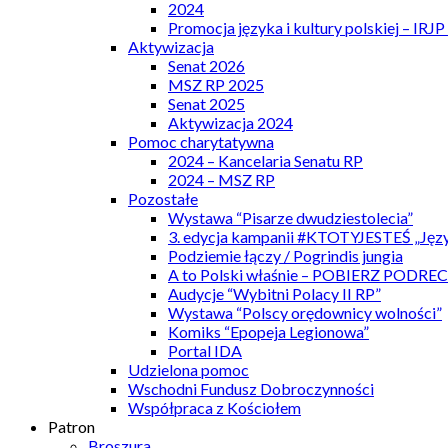
2024
Promocja języka i kultury polskiej – IRJ
Aktywizacja
Senat 2026
MSZ RP 2025
Senat 2025
Aktywizacja 2024
Pomoc charytatywna
2024 – Kancelaria Senatu RP
2024 – MSZ RP
Pozostałe
Wystawa “Pisarze dwudziestolecia”
3. edycja kampanii #KTOTYJESTEŚ „Języ
Podziemie łączy / Pogrindis jungia
A to Polski właśnie – POBIERZ PODRE
Audycje “Wybitni Polacy II RP”
Wystawa “Polscy orędownicy wolności”
Komiks “Epopeja Legionowa”
Portal IDA
Udzielona pomoc
Wschodni Fundusz Dobroczynności
Współpraca z Kościołem
Patron
Broszura