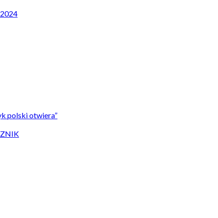
P 2024
k polski otwiera”
CZNIK