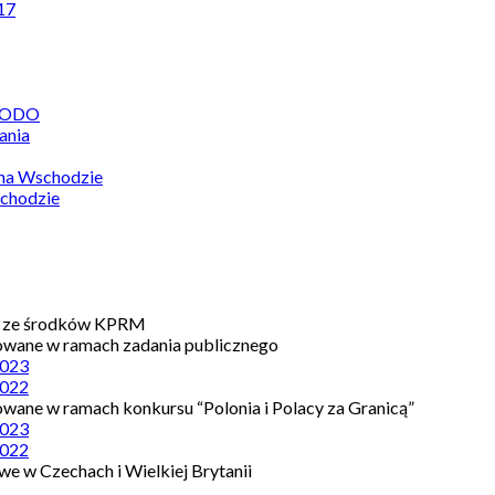
17
 RODO
ania
 na Wschodzie
chodzie
e ze środków KPRM
owane w ramach zadania publicznego
023
022
owane w ramach konkursu “Polonia i Polacy za Granicą”
023
022
e w Czechach i Wielkiej Brytanii