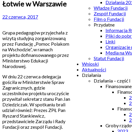
Łotwie w Warszawie
Działania 20
Władze Fundacji
Zespół Fundacji
22 czerwca, 2017
Film o Fundacji
Przydatne
Informacja
Grupa pedagogów przyjechała z
Pliki do pobr
wizytą studyjną zorganizowaną
Linki
przez Fundację „Pomoc Polakom
Organizacje
na Wschodzie”, w ramach
Media na Ws
projektu dofinansowanego przez
Statut Fundacji
Ministerstwo Edukacji
Wnioski
Narodowej.
Aktualności
Działania
W dniu 22 czerwca delegacja
Działania – część I
gościła w Ministerstwie Spraw
Finansowan
Zagranicznych, gdzie
Finans
uczestników projektu uroczyście
2
przywitał sekretarz stanu Pan Jan
2
Dziedziczak. W spotkaniu brali
Finans
udział również: Prezes ZPŁ Pan
2
Ryszard Stankiewicz,
2
przedstawiciele Zarządu i Rady
Groby rządow
Fundacji oraz zespół Fundacji.
2023