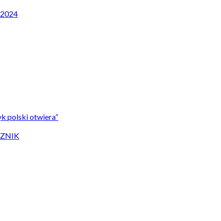
P 2024
k polski otwiera”
CZNIK