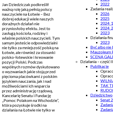
2022
Jan Dziedziczak podkreślił
Zadania real
ważną rolę jaką pełnią polscy
2026
nauczyciele na Łotwie – Bez
2025
dobrej edukacji wiele naszych
2024_
doraźnych działań nie
2024_
przyniosłoby efektu. Jest to
2023
zasługą kościoła, rodziny i
Działania fi
właśnie polskich nauczycieli. Tym
2023
samym jesteście odpowiedzialni
Być albo nie
nie tylko za mniejszość polską na
Mauzoleum P
Łotwie, ale również za stosunki
SCENA GAL
polsko-łotewskie i kreowanie
Działania – część II
pozycji Polski. Podczas
Publikacje
wspólnych rozmów dyskutowano
Opraco
o wyzwaniach jakie stoją przed
Opraco
pięcioma placówkami z polskim
WILNI
językiem nauczania, jak i nad
TAK T
możliwościami ich wsparcia
RUDO
przez administrację rządową,
Dziedzictwo
Kancelarię Senatu i Fundację
Senat 
„Pomoc Polakom na Wschodzie”,
Zadani
która pozyskuje środki na
Zadani
działania na Łotwie nie tylko w