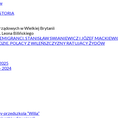
ów
STORIA
ządowych w Wielkiej Brytanii
 Leona Bilińskiego
 EMIGRANCI. STANISŁAW SWIANIEWICZ I JÓZEF MACKIEWI
DZIE. POLACY Z WILEŃSZCZYZNY RATUJĄCY ŻYDÓW
 2025
– 2024
y-przedszkola “Wilia”