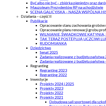
Być albo nie być – zbiórka pieniędzy oraz dar
Mauzoleum Prezydentów RP na uchodźstwie
SCENA GALICYJSKA – NASZA WSPÓLNA HI
Działania – część II
Publikacje
Opracowanie stanu zachowania grobów r
Opracowanie planu renowacji grobu prof.
WILNIANIE, ŚWIADKOWIE KATYNIA,
TAK TERAZ POSTĘPUJĄ UCZCIWI LU
RUDOMIANKA
Dziedzictwo
Senat 2025
Zadania realizowane z budżetu państwa
Zadania realizowane z budżetu państwa 
Regranting
Regranting 2023
Regranting 2022
Inwestycje
Projekty 2024 i 2025
Projekty 2023
Projekty 2022
Projekty 2021
Dobudowa sali sportowej dla szkoł