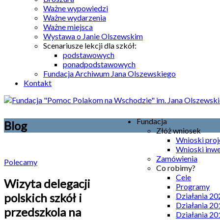
Ważne wypowiedzi
Ważne wydarzenia
Ważne miejsca
Wystawa o Janie Olszewskim
Scenariusze lekcji dla szkół:
podstawowych
ponadpodstawowych
Fundacja Archiwum Jana Olszewskiego
Kontakt
Fundacja
Blog
Złóż wniosek
Wnioski pro
Wnioski inw
Zamówienia
Polecamy
Co robimy?
Cele
Wizyta delegacji
Programy
polskich szkół i
Działania 20
Działania 20
przedszkola na
Działania 20