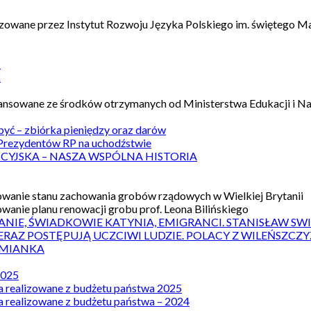
izowane przez Instytut Rozwoju Języka Polskiego im. świętego M
1
2
nansowane ze środków otrzymanych od Ministerstwa Edukacji i N
 być – zbiórka pieniędzy oraz darów
rezydentów RP na uchodźstwie
ICYJSKA – NASZA WSPÓLNA HISTORIA
wanie stanu zachowania grobów rządowych w Wielkiej Brytanii
wanie planu renowacji grobu prof. Leona Bilińskiego
ANIE, ŚWIADKOWIE KATYNIA, EMIGRANCI. STANISŁAW SW
ERAZ POSTĘPUJĄ UCZCIWI LUDZIE. POLACY Z WILEŃSZC
MIANKA
2025
a realizowane z budżetu państwa 2025
a realizowane z budżetu państwa – 2024