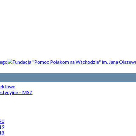
jektowe
estycyjne – MSZ
20
19
18