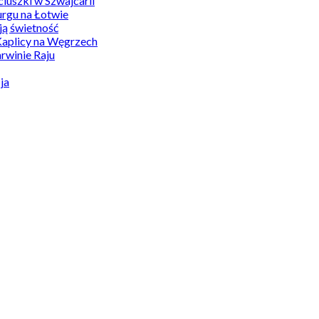
uszki w Szwajcarii
rgu na Łotwie
ą świetność
Kaplicy na Węgrzech
winie Raju
ja