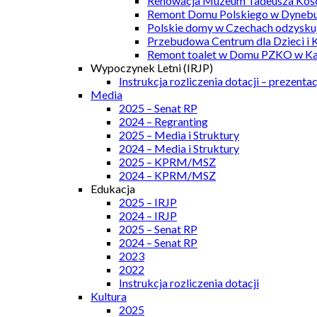
Renowacja Muzeum Tadeusza Kości
Remont Domu Polskiego w Dynebu
Polskie domy w Czechach odzyskuj
Przebudowa Centrum dla Dzieci i 
Remont toalet w Domu PZKO w Kar
Wypoczynek Letni (IRJP)
Instrukcja rozliczenia dotacji – prezentac
Media
2025 – Senat RP
2024 – Regranting
2025 – Media i Struktury
2024 – Media i Struktury
2025 – KPRM/MSZ
2024 – KPRM/MSZ
Edukacja
2025 – IRJP
2024 – IRJP
2025 – Senat RP
2024 – Senat RP
2023
2022
Instrukcja rozliczenia dotacji
Kultura
2025