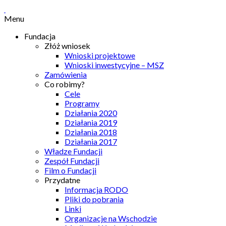
Menu
Fundacja
Złóż wniosek
Wnioski projektowe
Wnioski inwestycyjne – MSZ
Zamówienia
Co robimy?
Cele
Programy
Działania 2020
Działania 2019
Działania 2018
Działania 2017
Władze Fundacji
Zespół Fundacji
Film o Fundacji
Przydatne
Informacja RODO
Pliki do pobrania
Linki
Organizacje na Wschodzie