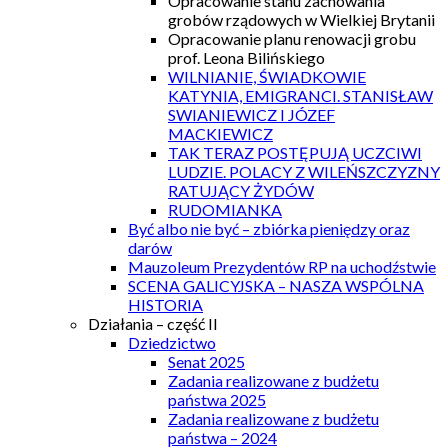
Opracowanie stanu zachowania
grobów rządowych w Wielkiej Brytanii
Opracowanie planu renowacji grobu
prof. Leona Bilińskiego
WILNIANIE, ŚWIADKOWIE
KATYNIA, EMIGRANCI. STANISŁAW
SWIANIEWICZ I JÓZEF
MACKIEWICZ
TAK TERAZ POSTĘPUJĄ UCZCIWI
LUDZIE. POLACY Z WILEŃSZCZYZNY
RATUJĄCY ŻYDÓW
RUDOMIANKA
Być albo nie być – zbiórka pieniędzy oraz
darów
Mauzoleum Prezydentów RP na uchodźstwie
SCENA GALICYJSKA – NASZA WSPÓLNA
HISTORIA
Działania – część II
Dziedzictwo
Senat 2025
Zadania realizowane z budżetu
państwa 2025
Zadania realizowane z budżetu
państwa – 2024