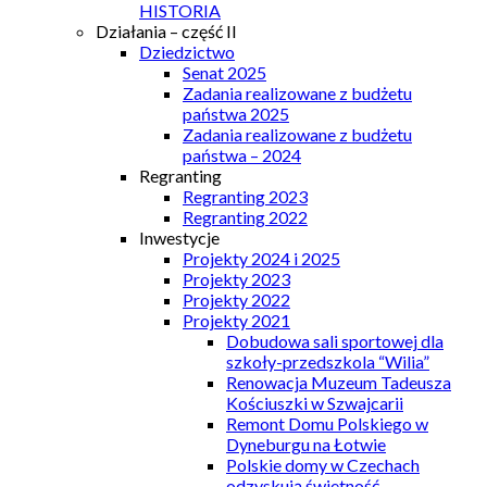
HISTORIA
Działania – część II
Dziedzictwo
Senat 2025
Zadania realizowane z budżetu
państwa 2025
Zadania realizowane z budżetu
państwa – 2024
Regranting
Regranting 2023
Regranting 2022
Inwestycje
Projekty 2024 i 2025
Projekty 2023
Projekty 2022
Projekty 2021
Dobudowa sali sportowej dla
szkoły-przedszkola “Wilia”
Renowacja Muzeum Tadeusza
Kościuszki w Szwajcarii
Remont Domu Polskiego w
Dyneburgu na Łotwie
Polskie domy w Czechach
odzyskują świetność