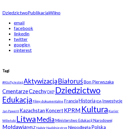
Dziedzictwo
Publikacja
Wilno
email
facebook
linkedin
twitter
google+
pinterest
Tagi
Białoruś
Aktywizacja
Bon Pierwszaka
#KtoTyJesteś
Dziedzictwo
Czechy
Cmentarze
DKP
Edukacja
Historia
Francja
Inwestycje
Filmy dokumentalne
IDA
Kultura
KPRM
Kazachstan
Koncert
Kurier
Jan Paweł II
Litwa
Media
Ministerstwo Edukacji Narodowej
Wileński
Mołdawia
Polska
Niepodległa
MSZ
Nabór
Naddniestrze