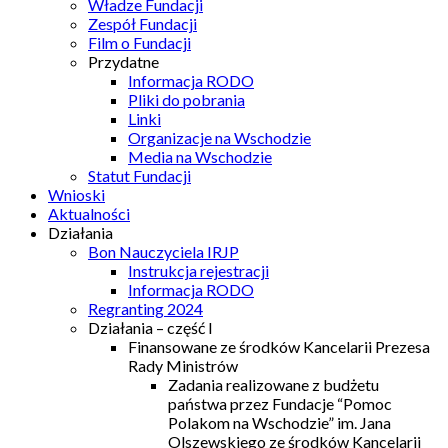
Władze Fundacji
Zespół Fundacji
Film o Fundacji
Przydatne
Informacja RODO
Pliki do pobrania
Linki
Organizacje na Wschodzie
Media na Wschodzie
Statut Fundacji
Wnioski
Aktualności
Działania
Bon Nauczyciela IRJP
Instrukcja rejestracji
Informacja RODO
Regranting 2024
Działania – część I
Finansowane ze środków Kancelarii Prezesa
Rady Ministrów
Zadania realizowane z budżetu
państwa przez Fundacje “Pomoc
Polakom na Wschodzie” im. Jana
Olszewskiego ze środków Kancelarii