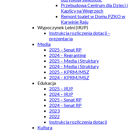
Przebudowa Centrum dla Dzieci i
Kaplicy na Węgrzech
Remont toalet w Domu PZKO w
Karwinie Raju
Wypoczynek Letni (IRJP)
Instrukcja rozliczenia dotacji –
prezentacja
Media
2025 – Senat RP
2024 – Regranting
2025 – Media i Struktury
2024 – Media i Struktury
2025 – KPRM/MSZ
2024 – KPRM/MSZ
Edukacja
2025 – IRJP
2024 – IRJP
2025 – Senat RP
2024 – Senat RP
2023
2022
Instrukcja rozliczenia dotacji
Kultura