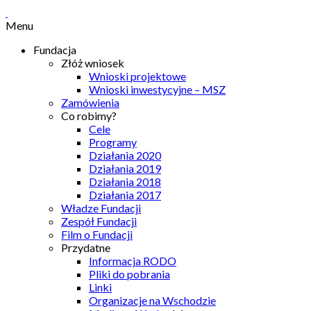
Menu
Fundacja
Złóż wniosek
Wnioski projektowe
Wnioski inwestycyjne – MSZ
Zamówienia
Co robimy?
Cele
Programy
Działania 2020
Działania 2019
Działania 2018
Działania 2017
Władze Fundacji
Zespół Fundacji
Film o Fundacji
Przydatne
Informacja RODO
Pliki do pobrania
Linki
Organizacje na Wschodzie