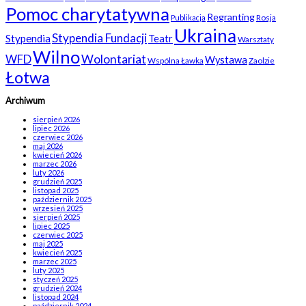
Pomoc charytatywna
Regranting
Rosja
Publikacja
Ukraina
Stypendia Fundacji
Stypendia
Teatr
Warsztaty
Wilno
WFD
Wolontariat
Wystawa
Wspólna Ławka
Zaolzie
Łotwa
Archiwum
sierpień 2026
lipiec 2026
czerwiec 2026
maj 2026
kwiecień 2026
marzec 2026
luty 2026
grudzień 2025
listopad 2025
październik 2025
wrzesień 2025
sierpień 2025
lipiec 2025
czerwiec 2025
maj 2025
kwiecień 2025
marzec 2025
luty 2025
styczeń 2025
grudzień 2024
listopad 2024
październik 2024