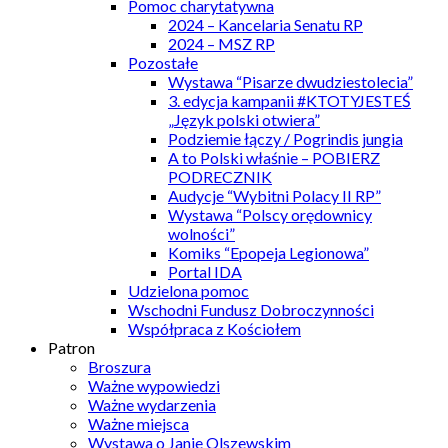
Pomoc charytatywna
2024 – Kancelaria Senatu RP
2024 – MSZ RP
Pozostałe
Wystawa “Pisarze dwudziestolecia”
3. edycja kampanii #KTOTYJESTEŚ
„Język polski otwiera”
Podziemie łączy / Pogrindis jungia
A to Polski właśnie – POBIERZ
PODRECZNIK
Audycje “Wybitni Polacy II RP”
Wystawa “Polscy orędownicy
wolności”
Komiks “Epopeja Legionowa”
Portal IDA
Udzielona pomoc
Wschodni Fundusz Dobroczynności
Współpraca z Kościołem
Patron
Broszura
Ważne wypowiedzi
Ważne wydarzenia
Ważne miejsca
Wystawa o Janie Olszewskim