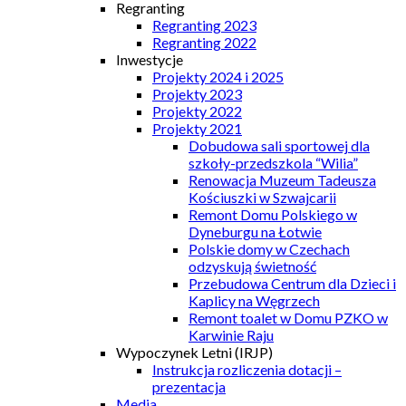
Regranting
Regranting 2023
Regranting 2022
Inwestycje
Projekty 2024 i 2025
Projekty 2023
Projekty 2022
Projekty 2021
Dobudowa sali sportowej dla
szkoły-przedszkola “Wilia”
Renowacja Muzeum Tadeusza
Kościuszki w Szwajcarii
Remont Domu Polskiego w
Dyneburgu na Łotwie
Polskie domy w Czechach
odzyskują świetność
Przebudowa Centrum dla Dzieci i
Kaplicy na Węgrzech
Remont toalet w Domu PZKO w
Karwinie Raju
Wypoczynek Letni (IRJP)
Instrukcja rozliczenia dotacji –
prezentacja
Media