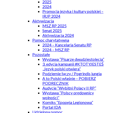
2025
2024
Promocja języka i kultury polskiej –
IRJP 2024
Aktywizacja
MSZ RP 2025
Senat 2025
Aktywizacja 2024
Pomoc charytatywna
2024 – Kancelaria Senatu RP
2024 – MSZ RP
Pozostałe
Wystawa “Pisarze dwudziestolecia”
3. edycja kampanii #KTOTYJESTEŚ
„Język polski otwiera”
Podziemie łączy / Pogrindis jungia
A to Polski właśnie – POBIERZ
PODRECZNIK
Audycje “Wybitni Polacy II RP”
Wystawa “Polscy orędownicy
wolności”
Komiks “Epopeja Legionowa”
Portal IDA
Udzielona pomoc