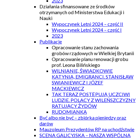
2023
Działania sfinansowane ze środków
otrzymanych od Ministerstwa Edukacji i
Nauki
Wypoczynek Letni 2024 – część II
Wypoczynek Letni 2024 – część I
2023
Publikacje
Opracowanie stanu zachowania
grobów rządowych w Wielkiej Brytanii
Opracowanie planu renowacji grobu
prof. Leona Bilińskiego
WILNIANIE, ŚWIADKOWIE
KATYNIA, EMIGRANCI. STANISŁAW
SWIANIEWICZ I JÓZEF
MACKIEWICZ
TAK TERAZ POSTĘPUJĄ UCZCIWI
LUDZIE. POLACY Z WILEŃSZCZYZNY
RATUJĄCY ŻYDÓW
RUDOMIANKA
Być albo nie być – zbiórka pieniędzy oraz
darów
Mauzoleum Prezydentów RP na uchodźstwie
SCENA GALICYJSKA – NASZA WSPÓLNA