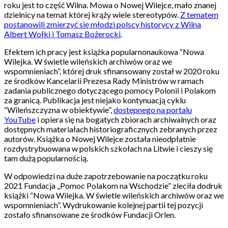
roku jest to część Wilna. Mowa o Nowej Wilejce, mało znanej
dzielnicy na temat której krąży wiele stereotypów.
Z tematem
postanowili zmierzyć się młodzi polscy historycy z Wilna
Albert Wołki i Tomasz Bożerocki
.
Efektem ich pracy jest książka popularnonaukowa “Nowa
Wilejka. W świetle wileńskich archiwów oraz we
wspomnieniach”, której druk sfinansowany został w 2020 roku
ze środków Kancelarii Prezesa Rady Ministrów w ramach
zadania publicznego dotyczącego pomocy Polonii i Polakom
za granicą. Publikacja jest niejako kontynuacją cyklu
“Wileńszczyzna w obiektywie”,
dostępnego na portalu
YouTube
i opiera się na bogatych zbiorach archiwalnych oraz
dostępnych materiałach historiograficznych zebranych przez
autorów. Książka o Nowej Wilejce została nieodpłatnie
rozdystrybuowana w polskich szkołach na Litwie i cieszy się
tam dużą popularnością.
W odpowiedzi na duże zapotrzebowanie na początku roku
2021 Fundacja „Pomoc Polakom na Wschodzie” zleciła dodruk
książki “Nowa Wilejka. W świetle wileńskich archiwów oraz we
wspomnieniach”. Wydrukowanie kolejnej partii tej pozycji
zostało sfinansowane ze środków Fundacji Orlen.