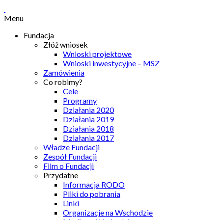
Menu
Fundacja
Złóż wniosek
Wnioski projektowe
Wnioski inwestycyjne – MSZ
Zamówienia
Co robimy?
Cele
Programy
Działania 2020
Działania 2019
Działania 2018
Działania 2017
Władze Fundacji
Zespół Fundacji
Film o Fundacji
Przydatne
Informacja RODO
Pliki do pobrania
Linki
Organizacje na Wschodzie