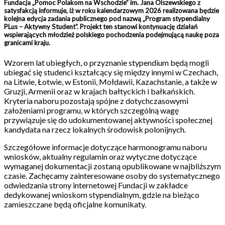
Fundacja „Pomoc Polakom na Wschodzie” im. Jana Olszewskiego z
satysfakcją informuje, iż w roku kalendarzowym 2026 realizowana będzie
kolejna edycja zadania publicznego pod nazwą „Program stypendialny
PLus – Aktywny Student”. Projekt ten stanowi kontynuację działań
wspierających młodzież polskiego pochodzenia podejmującą naukę poza
granicami kraju.
Wzorem lat ubiegłych, o przyznanie stypendium będą mogli
ubiegać się studenci kształcący się między innymi w Czechach,
na Litwie, Łotwie, w Estonii, Mołdawii, Kazachstanie, a także w
Gruzji, Armenii oraz w krajach bałtyckich i bałkańskich.
Kryteria naboru pozostają spójne z dotychczasowymi
założeniami programu, w których szczególną wagę
przywiązuje się do udokumentowanej aktywności społecznej
kandydata na rzecz lokalnych środowisk polonijnych.
Szczegółowe informacje dotyczące harmonogramu naboru
wniosków, aktualny regulamin oraz wytyczne dotyczące
wymaganej dokumentacji zostaną opublikowane w najbliższym
czasie. Zachęcamy zainteresowane osoby do systematycznego
odwiedzania strony internetowej Fundacji w zakładce
dedykowanej wnioskom stypendialnym, gdzie na bieżąco
zamieszczane będą oficjalne komunikaty.