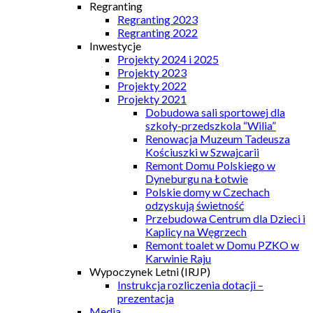
Regranting
Regranting 2023
Regranting 2022
Inwestycje
Projekty 2024 i 2025
Projekty 2023
Projekty 2022
Projekty 2021
Dobudowa sali sportowej dla
szkoły-przedszkola “Wilia”
Renowacja Muzeum Tadeusza
Kościuszki w Szwajcarii
Remont Domu Polskiego w
Dyneburgu na Łotwie
Polskie domy w Czechach
odzyskują świetność
Przebudowa Centrum dla Dzieci i
Kaplicy na Węgrzech
Remont toalet w Domu PZKO w
Karwinie Raju
Wypoczynek Letni (IRJP)
Instrukcja rozliczenia dotacji –
prezentacja
Media