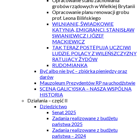
Opracowanie stanu zachowania
grobów rządowych w Wielkiej Brytanii
Opracowanie planu renowacji grobu
prof. Leona Bilińskiego
WILNIANIE, ŚWIADKOWIE
KATYNIA, EMIGRANCI. STANISŁAW
SWIANIEWICZ I JÓZEF
MACKIEWICZ
TAK TERAZ POSTĘPUJĄ UCZCIWI
LUDZIE. POLACY Z WILEŃSZCZYZNY
RATUJĄCY ŻYDÓW
RUDOMIANKA
Być albo nie być – zbiórka pieniędzy oraz
darów
Mauzoleum Prezydentów RP na uchodźstwie
SCENA GALICYJSKA – NASZA WSPÓLNA
HISTORIA
Działania – część II
Dziedzictwo
Senat 2025
Zadania realizowane z budżetu
państwa 2025
Zadania realizowane z budżetu
państwa – 2024