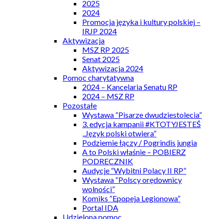
2025
2024
Promocja języka i kultury polskiej –
IRJP 2024
Aktywizacja
MSZ RP 2025
Senat 2025
Aktywizacja 2024
Pomoc charytatywna
2024 – Kancelaria Senatu RP
2024 – MSZ RP
Pozostałe
Wystawa “Pisarze dwudziestolecia”
3. edycja kampanii #KTOTYJESTEŚ
„Język polski otwiera”
Podziemie łączy / Pogrindis jungia
A to Polski właśnie – POBIERZ
PODRECZNIK
Audycje “Wybitni Polacy II RP”
Wystawa “Polscy orędownicy
wolności”
Komiks “Epopeja Legionowa”
Portal IDA
Udzielona pomoc