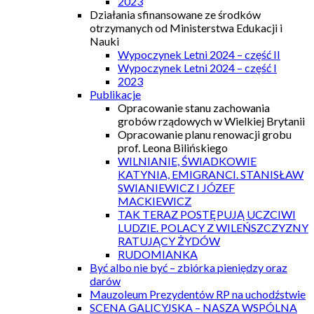
2023
Działania sfinansowane ze środków
otrzymanych od Ministerstwa Edukacji i
Nauki
Wypoczynek Letni 2024 – część II
Wypoczynek Letni 2024 – część I
2023
Publikacje
Opracowanie stanu zachowania
grobów rządowych w Wielkiej Brytanii
Opracowanie planu renowacji grobu
prof. Leona Bilińskiego
WILNIANIE, ŚWIADKOWIE
KATYNIA, EMIGRANCI. STANISŁAW
SWIANIEWICZ I JÓZEF
MACKIEWICZ
TAK TERAZ POSTĘPUJĄ UCZCIWI
LUDZIE. POLACY Z WILEŃSZCZYZNY
RATUJĄCY ŻYDÓW
RUDOMIANKA
Być albo nie być – zbiórka pieniędzy oraz
darów
Mauzoleum Prezydentów RP na uchodźstwie
SCENA GALICYJSKA – NASZA WSPÓLNA