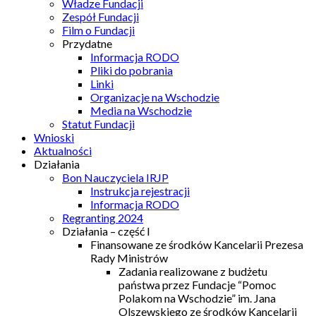
Władze Fundacji
Zespół Fundacji
Film o Fundacji
Przydatne
Informacja RODO
Pliki do pobrania
Linki
Organizacje na Wschodzie
Media na Wschodzie
Statut Fundacji
Wnioski
Aktualności
Działania
Bon Nauczyciela IRJP
Instrukcja rejestracji
Informacja RODO
Regranting 2024
Działania – część I
Finansowane ze środków Kancelarii Prezesa
Rady Ministrów
Zadania realizowane z budżetu
państwa przez Fundacje “Pomoc
Polakom na Wschodzie” im. Jana
Olszewskiego ze środków Kancelarii