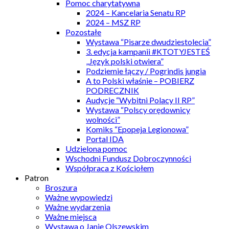
Pomoc charytatywna
2024 – Kancelaria Senatu RP
2024 – MSZ RP
Pozostałe
Wystawa “Pisarze dwudziestolecia”
3. edycja kampanii #KTOTYJESTEŚ
„Język polski otwiera”
Podziemie łączy / Pogrindis jungia
A to Polski właśnie – POBIERZ
PODRECZNIK
Audycje “Wybitni Polacy II RP”
Wystawa “Polscy orędownicy
wolności”
Komiks “Epopeja Legionowa”
Portal IDA
Udzielona pomoc
Wschodni Fundusz Dobroczynności
Współpraca z Kościołem
Patron
Broszura
Ważne wypowiedzi
Ważne wydarzenia
Ważne miejsca
Wystawa o Janie Olszewskim