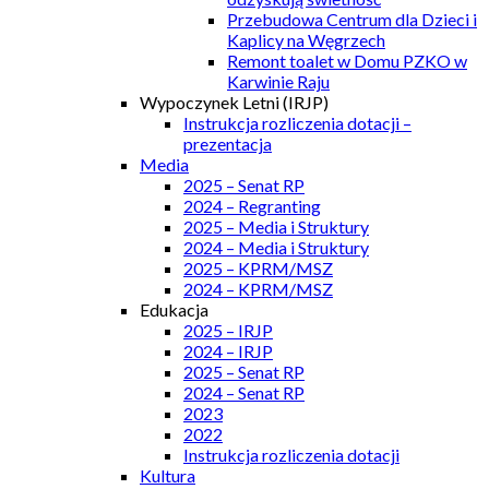
Przebudowa Centrum dla Dzieci i
Kaplicy na Węgrzech
Remont toalet w Domu PZKO w
Karwinie Raju
Wypoczynek Letni (IRJP)
Instrukcja rozliczenia dotacji –
prezentacja
Media
2025 – Senat RP
2024 – Regranting
2025 – Media i Struktury
2024 – Media i Struktury
2025 – KPRM/MSZ
2024 – KPRM/MSZ
Edukacja
2025 – IRJP
2024 – IRJP
2025 – Senat RP
2024 – Senat RP
2023
2022
Instrukcja rozliczenia dotacji
Kultura