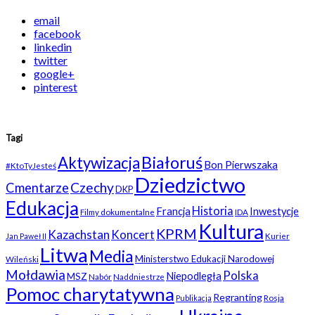
email
facebook
linkedin
twitter
google+
pinterest
Tagi
Białoruś
Aktywizacja
Bon Pierwszaka
#KtoTyJesteś
Dziedzictwo
Czechy
Cmentarze
DKP
Edukacja
Historia
Francja
Inwestycje
Filmy dokumentalne
IDA
Kultura
KPRM
Kazachstan
Koncert
Kurier
Jan Paweł II
Litwa
Media
Ministerstwo Edukacji Narodowej
Wileński
Mołdawia
Polska
Niepodległa
MSZ
Nabór
Naddniestrze
Pomoc charytatywna
Regranting
Rosja
Publikacja