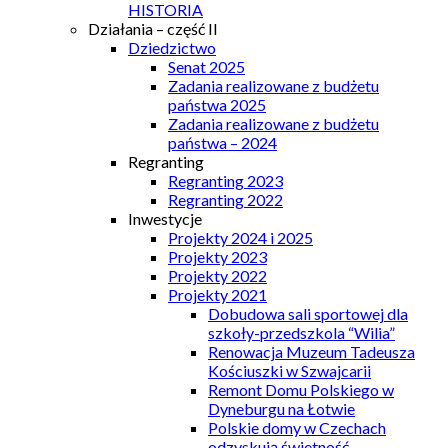
HISTORIA
Działania – część II
Dziedzictwo
Senat 2025
Zadania realizowane z budżetu
państwa 2025
Zadania realizowane z budżetu
państwa – 2024
Regranting
Regranting 2023
Regranting 2022
Inwestycje
Projekty 2024 i 2025
Projekty 2023
Projekty 2022
Projekty 2021
Dobudowa sali sportowej dla
szkoły-przedszkola “Wilia”
Renowacja Muzeum Tadeusza
Kościuszki w Szwajcarii
Remont Domu Polskiego w
Dyneburgu na Łotwie
Polskie domy w Czechach
odzyskują świetność