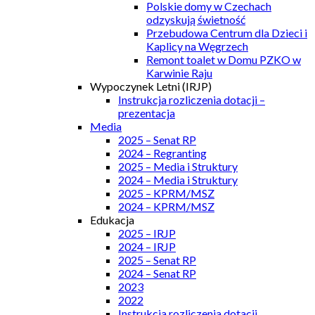
Polskie domy w Czechach
odzyskują świetność
Przebudowa Centrum dla Dzieci i
Kaplicy na Węgrzech
Remont toalet w Domu PZKO w
Karwinie Raju
Wypoczynek Letni (IRJP)
Instrukcja rozliczenia dotacji –
prezentacja
Media
2025 – Senat RP
2024 – Regranting
2025 – Media i Struktury
2024 – Media i Struktury
2025 – KPRM/MSZ
2024 – KPRM/MSZ
Edukacja
2025 – IRJP
2024 – IRJP
2025 – Senat RP
2024 – Senat RP
2023
2022
Instrukcja rozliczenia dotacji