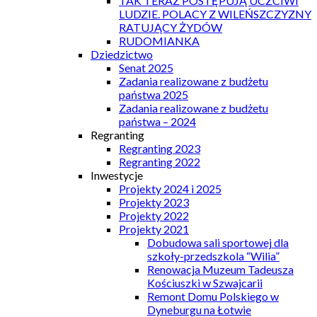
TAK TERAZ POSTĘPUJĄ UCZCIWI
LUDZIE. POLACY Z WILEŃSZCZYZNY
RATUJĄCY ŻYDÓW
RUDOMIANKA
Dziedzictwo
Senat 2025
Zadania realizowane z budżetu
państwa 2025
Zadania realizowane z budżetu
państwa – 2024
Regranting
Regranting 2023
Regranting 2022
Inwestycje
Projekty 2024 i 2025
Projekty 2023
Projekty 2022
Projekty 2021
Dobudowa sali sportowej dla
szkoły-przedszkola “Wilia”
Renowacja Muzeum Tadeusza
Kościuszki w Szwajcarii
Remont Domu Polskiego w
Dyneburgu na Łotwie