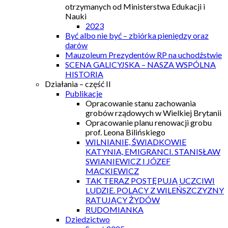
otrzymanych od Ministerstwa Edukacji i
Nauki
2023
Być albo nie być – zbiórka pieniędzy oraz
darów
Mauzoleum Prezydentów RP na uchodźstwie
SCENA GALICYJSKA – NASZA WSPÓLNA
HISTORIA
Działania – część II
Publikacje
Opracowanie stanu zachowania
grobów rządowych w Wielkiej Brytanii
Opracowanie planu renowacji grobu
prof. Leona Bilińskiego
WILNIANIE, ŚWIADKOWIE
KATYNIA, EMIGRANCI. STANISŁAW
SWIANIEWICZ I JÓZEF
MACKIEWICZ
TAK TERAZ POSTĘPUJĄ UCZCIWI
LUDZIE. POLACY Z WILEŃSZCZYZNY
RATUJĄCY ŻYDÓW
RUDOMIANKA
Dziedzictwo