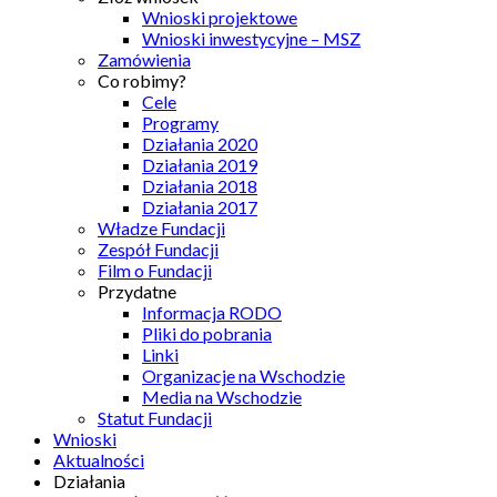
Wnioski projektowe
Wnioski inwestycyjne – MSZ
Zamówienia
Co robimy?
Cele
Programy
Działania 2020
Działania 2019
Działania 2018
Działania 2017
Władze Fundacji
Zespół Fundacji
Film o Fundacji
Przydatne
Informacja RODO
Pliki do pobrania
Linki
Organizacje na Wschodzie
Media na Wschodzie
Statut Fundacji
Wnioski
Aktualności
Działania