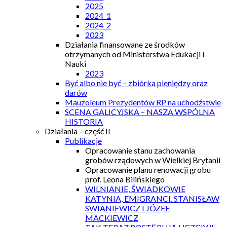
2025
2024_1
2024_2
2023
Działania finansowane ze środków
otrzymanych od Ministerstwa Edukacji i
Nauki
2023
Być albo nie być – zbiórka pieniędzy oraz
darów
Mauzoleum Prezydentów RP na uchodźstwie
SCENA GALICYJSKA – NASZA WSPÓLNA
HISTORIA
Działania – część II
Publikacje
Opracowanie stanu zachowania
grobów rządowych w Wielkiej Brytanii
Opracowanie planu renowacji grobu
prof. Leona Bilińskiego
WILNIANIE, ŚWIADKOWIE
KATYNIA, EMIGRANCI. STANISŁAW
SWIANIEWICZ I JÓZEF
MACKIEWICZ