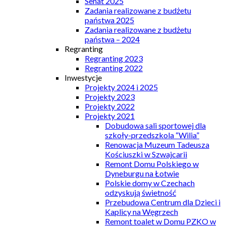
Senat 2025
Zadania realizowane z budżetu
państwa 2025
Zadania realizowane z budżetu
państwa – 2024
Regranting
Regranting 2023
Regranting 2022
Inwestycje
Projekty 2024 i 2025
Projekty 2023
Projekty 2022
Projekty 2021
Dobudowa sali sportowej dla
szkoły-przedszkola “Wilia”
Renowacja Muzeum Tadeusza
Kościuszki w Szwajcarii
Remont Domu Polskiego w
Dyneburgu na Łotwie
Polskie domy w Czechach
odzyskują świetność
Przebudowa Centrum dla Dzieci i
Kaplicy na Węgrzech
Remont toalet w Domu PZKO w