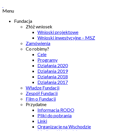
Menu
Fundacja
Złóż wniosek
Wnioski projektowe
Wnioski inwestycyjne – MSZ
Zamówienia
Co robimy?
Cele
Programy
Działania 2020
Działania 2019
Działania 2018
Działania 2017
Władze Fundacji
Zespół Fundacji
Film o Fundacji
Przydatne
Informacja RODO
Pliki do pobrania
Linki
Organizacje na Wschodzie