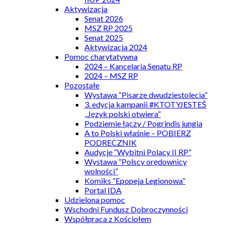
Aktywizacja
Senat 2026
MSZ RP 2025
Senat 2025
Aktywizacja 2024
Pomoc charytatywna
2024 – Kancelaria Senatu RP
2024 – MSZ RP
Pozostałe
Wystawa “Pisarze dwudziestolecia”
3. edycja kampanii #KTOTYJESTEŚ
„Język polski otwiera”
Podziemie łączy / Pogrindis jungia
A to Polski właśnie – POBIERZ
PODRECZNIK
Audycje “Wybitni Polacy II RP”
Wystawa “Polscy orędownicy
wolności”
Komiks “Epopeja Legionowa”
Portal IDA
Udzielona pomoc
Wschodni Fundusz Dobroczynności
Współpraca z Kościołem