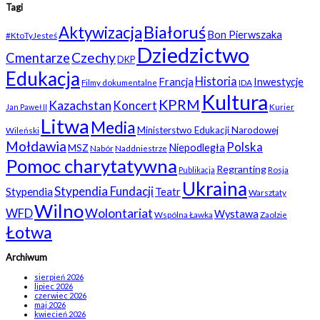
Tagi
Białoruś
Aktywizacja
Bon Pierwszaka
#KtoTyJesteś
Dziedzictwo
Czechy
Cmentarze
DKP
Edukacja
Historia
Francja
Inwestycje
Filmy dokumentalne
IDA
Kultura
KPRM
Kazachstan
Koncert
Kurier
Jan Paweł II
Litwa
Media
Ministerstwo Edukacji Narodowej
Wileński
Mołdawia
Polska
Niepodległa
MSZ
Nabór
Naddniestrze
Pomoc charytatywna
Regranting
Rosja
Publikacja
Ukraina
Stypendia Fundacji
Stypendia
Teatr
Warsztaty
Wilno
WFD
Wolontariat
Wystawa
Wspólna Ławka
Zaolzie
Łotwa
Archiwum
sierpień 2026
lipiec 2026
czerwiec 2026
maj 2026
kwiecień 2026