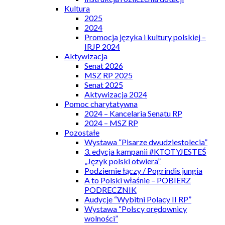
Kultura
2025
2024
Promocja języka i kultury polskiej –
IRJP 2024
Aktywizacja
Senat 2026
MSZ RP 2025
Senat 2025
Aktywizacja 2024
Pomoc charytatywna
2024 – Kancelaria Senatu RP
2024 – MSZ RP
Pozostałe
Wystawa “Pisarze dwudziestolecia”
3. edycja kampanii #KTOTYJESTEŚ
„Język polski otwiera”
Podziemie łączy / Pogrindis jungia
A to Polski właśnie – POBIERZ
PODRECZNIK
Audycje “Wybitni Polacy II RP”
Wystawa “Polscy orędownicy
wolności”