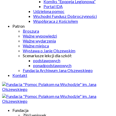
Komiks “Epopeja Legionowa”
Portal IDA
Udzielona pomoc
Wschodni Fundusz Dobroczynności
Współpraca z Kościołem
Patron
Broszura
Ważne wypowiedzi
Ważne wydarzenia
Ważne miejsca
Wystawa o Janie Olszewskim
Scenariusze lekcji dla szkół:
podstawowych
ponadpodstawowych
Fundacja Archiwum Jana Olszewskiego
Kontakt
Fundacja
Złóż wniosek