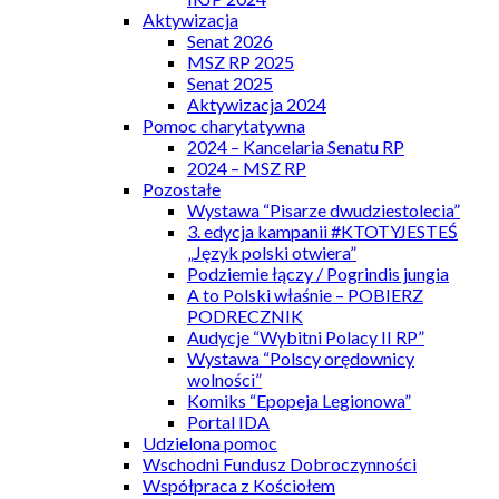
Aktywizacja
Senat 2026
MSZ RP 2025
Senat 2025
Aktywizacja 2024
Pomoc charytatywna
2024 – Kancelaria Senatu RP
2024 – MSZ RP
Pozostałe
Wystawa “Pisarze dwudziestolecia”
3. edycja kampanii #KTOTYJESTEŚ
„Język polski otwiera”
Podziemie łączy / Pogrindis jungia
A to Polski właśnie – POBIERZ
PODRECZNIK
Audycje “Wybitni Polacy II RP”
Wystawa “Polscy orędownicy
wolności”
Komiks “Epopeja Legionowa”
Portal IDA
Udzielona pomoc
Wschodni Fundusz Dobroczynności
Współpraca z Kościołem