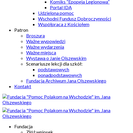
Komiks “Epopeja Legionowa”
Portal IDA
Udzielona pomoc
Wschodni Fundusz Dobroczynności
Współpraca z Kościołem
Patron
Broszura
Ważne wypowiedzi
Ważne wydarzenia
Ważne miejsca
Wystawa o Janie Olszewskim
Scenariusze lekcji dla szkół:
podstawowych
ponadpodstawowych
Fundacja Archiwum Jana Olszewskiego
Kontakt
Fundacja
Złóż wniosek