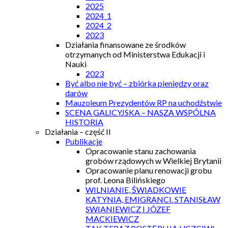
2025
2024_1
2024_2
2023
Działania finansowane ze środków
otrzymanych od Ministerstwa Edukacji i
Nauki
2023
Być albo nie być – zbiórka pieniędzy oraz
darów
Mauzoleum Prezydentów RP na uchodźstwie
SCENA GALICYJSKA – NASZA WSPÓLNA
HISTORIA
Działania – część II
Publikacje
Opracowanie stanu zachowania
grobów rządowych w Wielkiej Brytanii
Opracowanie planu renowacji grobu
prof. Leona Bilińskiego
WILNIANIE, ŚWIADKOWIE
KATYNIA, EMIGRANCI. STANISŁAW
SWIANIEWICZ I JÓZEF
MACKIEWICZ