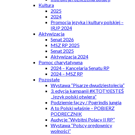
Kultura
2025
2024
Promocja języka i kultury polskiej –
IRJP 2024
Aktywizacja
Senat 2026
MSZ RP 2025
Senat 2025
Aktywizacja 2024
Pomoc charytatywna
2024 – Kancelaria Senatu RP
2024 – MSZ RP
Pozostałe
Wystawa “Pisarze dwudziestolecia”
3. edycja kampanii #KTOTYJESTEŚ
„Język polski otwiera”
Podziemie łączy / Pogrindis jungia
A to Polski właśnie – POBIERZ
PODRECZNIK
Audycje “Wybitni Polacy II RP”
Wystawa “Polscy orędownicy
wolności”