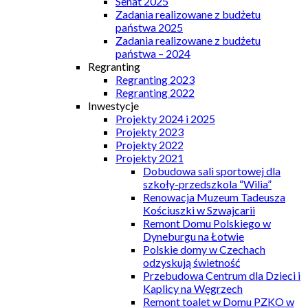
Senat 2025
Zadania realizowane z budżetu
państwa 2025
Zadania realizowane z budżetu
państwa – 2024
Regranting
Regranting 2023
Regranting 2022
Inwestycje
Projekty 2024 i 2025
Projekty 2023
Projekty 2022
Projekty 2021
Dobudowa sali sportowej dla
szkoły-przedszkola “Wilia”
Renowacja Muzeum Tadeusza
Kościuszki w Szwajcarii
Remont Domu Polskiego w
Dyneburgu na Łotwie
Polskie domy w Czechach
odzyskują świetność
Przebudowa Centrum dla Dzieci i
Kaplicy na Węgrzech
Remont toalet w Domu PZKO w