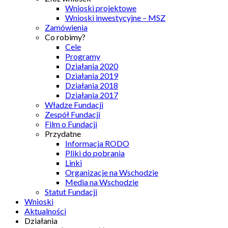
Wnioski projektowe
Wnioski inwestycyjne – MSZ
Zamówienia
Co robimy?
Cele
Programy
Działania 2020
Działania 2019
Działania 2018
Działania 2017
Władze Fundacji
Zespół Fundacji
Film o Fundacji
Przydatne
Informacja RODO
Pliki do pobrania
Linki
Organizacje na Wschodzie
Media na Wschodzie
Statut Fundacji
Wnioski
Aktualności
Działania