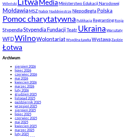
Litwa
Media
Ministerstwo Edukacji Narodowej
Wileński
Mołdawia
Polska
Niepodległa
MSZ
Nabór
Naddniestrze
Pomoc charytatywna
Regranting
Rosja
Publikacja
Ukraina
Stypendia Fundacji
Stypendia
Teatr
Warsztaty
Wilno
WFD
Wolontariat
Wystawa
Wspólna Ławka
Zaolzie
Łotwa
Archiwum
sierpień 2026
lipiec 2026
czerwiec 2026
maj 2026
kwiecień 2026
marzec 2026
luty 2026
grudzień 2025
listopad 2025
październik 2025
wrzesień 2025
sierpień 2025
lipiec 2025
czerwiec 2025
maj 2025
kwiecień 2025
marzec 2025
luty 2025