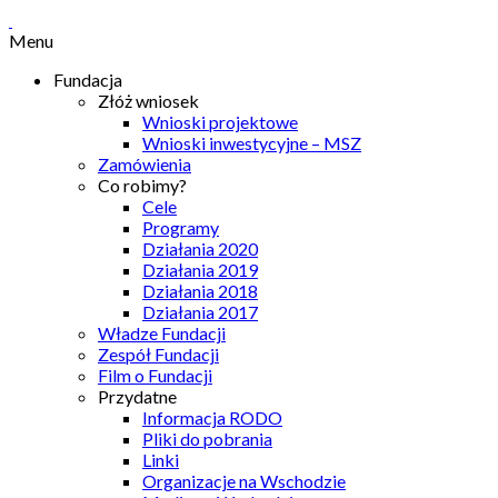
Menu
Fundacja
Złóż wniosek
Wnioski projektowe
Wnioski inwestycyjne – MSZ
Zamówienia
Co robimy?
Cele
Programy
Działania 2020
Działania 2019
Działania 2018
Działania 2017
Władze Fundacji
Zespół Fundacji
Film o Fundacji
Przydatne
Informacja RODO
Pliki do pobrania
Linki
Organizacje na Wschodzie