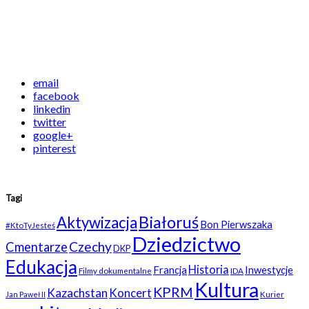
email
facebook
linkedin
twitter
google+
pinterest
Tagi
Białoruś
Aktywizacja
Bon Pierwszaka
#KtoTyJesteś
Dziedzictwo
Czechy
Cmentarze
DKP
Edukacja
Historia
Francja
Inwestycje
Filmy dokumentalne
IDA
Kultura
KPRM
Kazachstan
Koncert
Kurier
Jan Paweł II