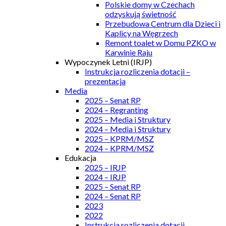
Polskie domy w Czechach
odzyskują świetność
Przebudowa Centrum dla Dzieci i
Kaplicy na Węgrzech
Remont toalet w Domu PZKO w
Karwinie Raju
Wypoczynek Letni (IRJP)
Instrukcja rozliczenia dotacji –
prezentacja
Media
2025 – Senat RP
2024 – Regranting
2025 – Media i Struktury
2024 – Media i Struktury
2025 – KPRM/MSZ
2024 – KPRM/MSZ
Edukacja
2025 – IRJP
2024 – IRJP
2025 – Senat RP
2024 – Senat RP
2023
2022
Instrukcja rozliczenia dotacji