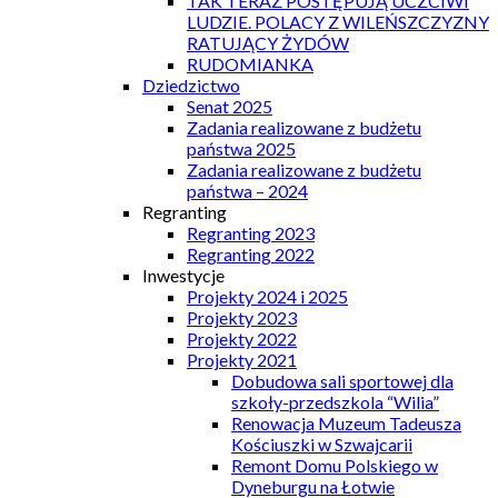
TAK TERAZ POSTĘPUJĄ UCZCIWI
LUDZIE. POLACY Z WILEŃSZCZYZNY
RATUJĄCY ŻYDÓW
RUDOMIANKA
Dziedzictwo
Senat 2025
Zadania realizowane z budżetu
państwa 2025
Zadania realizowane z budżetu
państwa – 2024
Regranting
Regranting 2023
Regranting 2022
Inwestycje
Projekty 2024 i 2025
Projekty 2023
Projekty 2022
Projekty 2021
Dobudowa sali sportowej dla
szkoły-przedszkola “Wilia”
Renowacja Muzeum Tadeusza
Kościuszki w Szwajcarii
Remont Domu Polskiego w
Dyneburgu na Łotwie