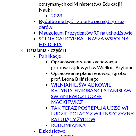
otrzymanych od Ministerstwa Edukacji i
Nauki
2023
Być albo nie być – zbiórka pieniędzy oraz
darów
Mauzoleum Prezydentów RP na uchodźstwie
SCENA GALICYJSKA – NASZA WSPÓLNA
HISTORIA
Działania – część II
Publikacje
Opracowanie stanu zachowania
grobów rządowych w Wielkiej Brytanii
Opracowanie planu renowacji grobu
prof. Leona Bilińskiego
WILNIANIE, ŚWIADKOWIE
KATYNIA, EMIGRANCI. STANISŁAW
SWIANIEWICZ I JÓZEF
MACKIEWICZ
TAK TERAZ POSTĘPUJĄ UCZCIWI
LUDZIE. POLACY Z WILEŃSZCZYZNY
RATUJĄCY ŻYDÓW
RUDOMIANKA
Dziedzictwo