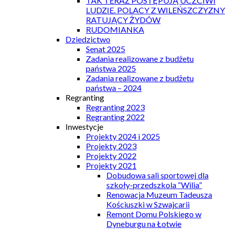
TAK TERAZ POSTĘPUJĄ UCZCIWI
LUDZIE. POLACY Z WILEŃSZCZYZNY
RATUJĄCY ŻYDÓW
RUDOMIANKA
Dziedzictwo
Senat 2025
Zadania realizowane z budżetu
państwa 2025
Zadania realizowane z budżetu
państwa – 2024
Regranting
Regranting 2023
Regranting 2022
Inwestycje
Projekty 2024 i 2025
Projekty 2023
Projekty 2022
Projekty 2021
Dobudowa sali sportowej dla
szkoły-przedszkola “Wilia”
Renowacja Muzeum Tadeusza
Kościuszki w Szwajcarii
Remont Domu Polskiego w
Dyneburgu na Łotwie