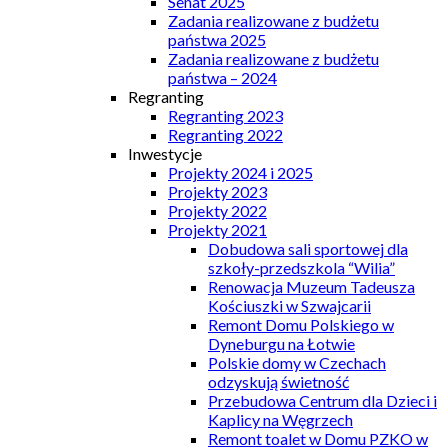
Senat 2025
Zadania realizowane z budżetu
państwa 2025
Zadania realizowane z budżetu
państwa – 2024
Regranting
Regranting 2023
Regranting 2022
Inwestycje
Projekty 2024 i 2025
Projekty 2023
Projekty 2022
Projekty 2021
Dobudowa sali sportowej dla
szkoły-przedszkola “Wilia”
Renowacja Muzeum Tadeusza
Kościuszki w Szwajcarii
Remont Domu Polskiego w
Dyneburgu na Łotwie
Polskie domy w Czechach
odzyskują świetność
Przebudowa Centrum dla Dzieci i
Kaplicy na Węgrzech
Remont toalet w Domu PZKO w