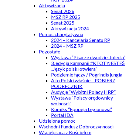
Aktywizacja
Senat 2026
MSZ RP 2025
Senat 2025
Aktywizacja 2024
Pomoc charytatywna
2024 – Kancelaria Senatu RP
2024 – MSZ RP
Pozostałe
Wystawa “Pisarze dwudziestolecia”
3. edycja kampanii #KTOTYJESTEŚ
„Język polski otwiera”
Podziemie łączy / Pogrindis jungia
A to Polski właśnie – POBIERZ
PODRECZNIK
Audycje “Wybitni Polacy II RP”
Wystawa “Polscy orędownicy
wolności”
Komiks “Epopeja Legionowa”
Portal IDA
Udzielona pomoc
Wschodni Fundusz Dobroczynności
Współpraca z Kościołem