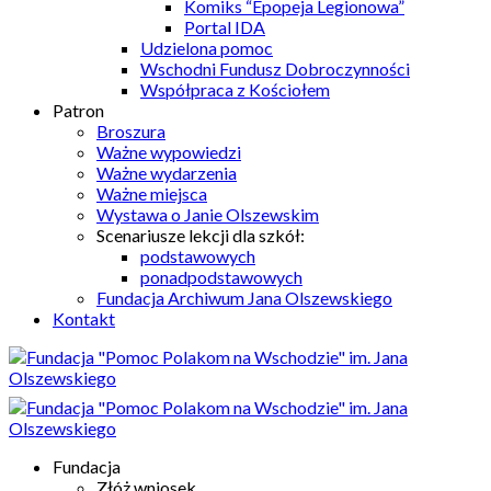
Komiks “Epopeja Legionowa”
Portal IDA
Udzielona pomoc
Wschodni Fundusz Dobroczynności
Współpraca z Kościołem
Patron
Broszura
Ważne wypowiedzi
Ważne wydarzenia
Ważne miejsca
Wystawa o Janie Olszewskim
Scenariusze lekcji dla szkół:
podstawowych
ponadpodstawowych
Fundacja Archiwum Jana Olszewskiego
Kontakt
Fundacja
Złóż wniosek