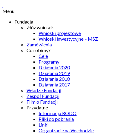
Menu
Fundacja
Złóż wniosek
Wnioski projektowe
Wnioski inwestycyjne – MSZ
Zamówienia
Co robimy?
Cele
Programy
Działania 2020
Działania 2019
Działania 2018
Działania 2017
Władze Fundacji
Zespół Fundacji
Film o Fundacji
Przydatne
Informacja RODO
Pliki do pobrania
Linki
Organizacje na Wschodzie