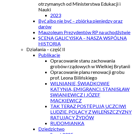
otrzymanych od Ministerstwa Edukacji i
Nauki
2023
Być albo nie być – zbiórka pieniędzy oraz
darów
Mauzoleum Prezydentów RP na uchodźstwie
SCENA GALICYJSKA – NASZA WSPÓLNA
HISTORIA
Działania – część II
Publikacje
Opracowanie stanu zachowania
grobów rządowych w Wielkiej Brytanii
Opracowanie planu renowacji grobu
prof. Leona Bilińskiego
WILNIANIE, ŚWIADKOWIE
KATYNIA, EMIGRANCI. STANISŁAW
SWIANIEWICZ I JÓZEF
MACKIEWICZ
TAK TERAZ POSTĘPUJĄ UCZCIWI
LUDZIE. POLACY Z WILEŃSZCZYZNY
RATUJĄCY ŻYDÓW
RUDOMIANKA
Dziedzictwo