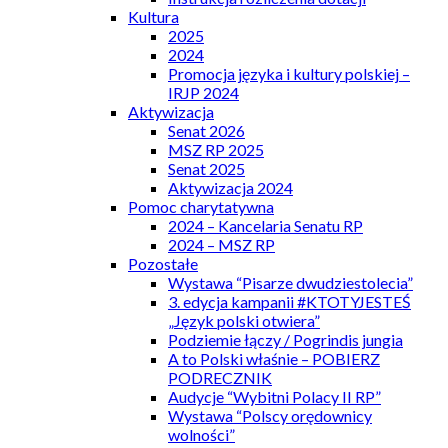
Kultura
2025
2024
Promocja języka i kultury polskiej –
IRJP 2024
Aktywizacja
Senat 2026
MSZ RP 2025
Senat 2025
Aktywizacja 2024
Pomoc charytatywna
2024 – Kancelaria Senatu RP
2024 – MSZ RP
Pozostałe
Wystawa “Pisarze dwudziestolecia”
3. edycja kampanii #KTOTYJESTEŚ
„Język polski otwiera”
Podziemie łączy / Pogrindis jungia
A to Polski właśnie – POBIERZ
PODRECZNIK
Audycje “Wybitni Polacy II RP”
Wystawa “Polscy orędownicy
wolności”