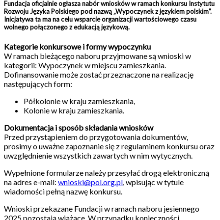
Fundacja oficjalnie ogłasza nabór wniosków w ramach konkursu Instytutu
Rozwoju Języka Polskiego pod nazwą „Wypoczynek z językiem polskim”.
Inicjatywa ta ma na celu wsparcie organizacji wartościowego czasu
wolnego połączonego z edukacją językową.
Kategorie konkursowe i formy wypoczynku
W ramach bieżącego naboru przyjmowane są wnioski w
kategorii: Wypoczynek w miejscu zamieszkania.
Dofinansowanie może zostać przeznaczone na realizację
następujących form:
Półkolonie w kraju zamieszkania,
Kolonie w kraju zamieszkania.
Dokumentacja i sposób składania wniosków
Przed przystąpieniem do przygotowania dokumentów,
prosimy o uważne zapoznanie się z regulaminem konkursu oraz
uwzględnienie wszystkich zawartych w nim wytycznych.
Wypełnione formularze należy przesyłać drogą elektroniczną
na adres e-mail:
wnioski@pol.org.pl
, wpisując w tytule
wiadomości pełną nazwę konkursu.
Wnioski przekazane Fundacji w ramach naboru jesiennego
2025 pozostają wiążące. W przypadku konieczności