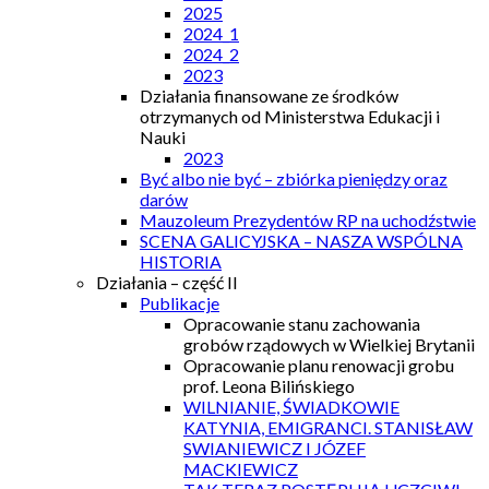
2025
2024_1
2024_2
2023
Działania finansowane ze środków
otrzymanych od Ministerstwa Edukacji i
Nauki
2023
Być albo nie być – zbiórka pieniędzy oraz
darów
Mauzoleum Prezydentów RP na uchodźstwie
SCENA GALICYJSKA – NASZA WSPÓLNA
HISTORIA
Działania – część II
Publikacje
Opracowanie stanu zachowania
grobów rządowych w Wielkiej Brytanii
Opracowanie planu renowacji grobu
prof. Leona Bilińskiego
WILNIANIE, ŚWIADKOWIE
KATYNIA, EMIGRANCI. STANISŁAW
SWIANIEWICZ I JÓZEF
MACKIEWICZ