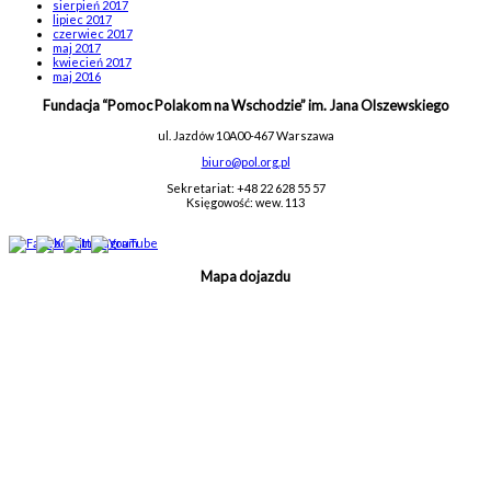
sierpień 2017
lipiec 2017
czerwiec 2017
maj 2017
kwiecień 2017
maj 2016
Fundacja “Pomoc Polakom na Wschodzie” im. Jana Olszewskiego
ul. Jazdów 10A
00-467 Warszawa
biuro@pol.org.pl
Sekretariat: +48 22 628 55 57
Księgowość: wew. 113
Mapa dojazdu