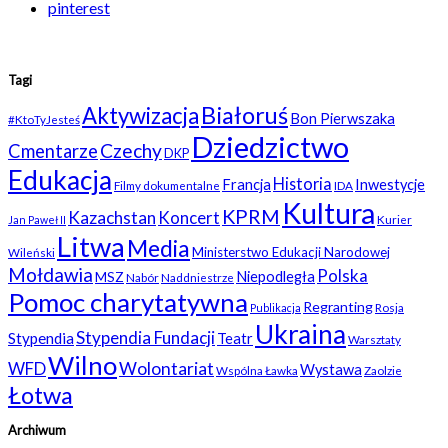
pinterest
Tagi
Białoruś
Aktywizacja
Bon Pierwszaka
#KtoTyJesteś
Dziedzictwo
Czechy
Cmentarze
DKP
Edukacja
Historia
Francja
Inwestycje
Filmy dokumentalne
IDA
Kultura
KPRM
Kazachstan
Koncert
Kurier
Jan Paweł II
Litwa
Media
Ministerstwo Edukacji Narodowej
Wileński
Mołdawia
Polska
Niepodległa
MSZ
Nabór
Naddniestrze
Pomoc charytatywna
Regranting
Rosja
Publikacja
Ukraina
Stypendia Fundacji
Stypendia
Teatr
Warsztaty
Wilno
WFD
Wolontariat
Wystawa
Wspólna Ławka
Zaolzie
Łotwa
Archiwum