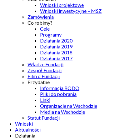
Wnioski projektowe
Wnioski inwestycyjne – MSZ
Zamówienia
Co robimy?
Cele
Programy
Działania 2020
Działania 2019
Działania 2018
Działania 2017
Władze Fundacji
Zespół Fundacji
Film o Fundacji
Przydatne
Informacja RODO
Pliki do pobrania
Linki
Organizacje na Wschodzie
Media na Wschodzie
Statut Fundacji
Wnioski
Aktualności
Działania