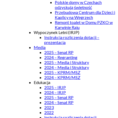
Polskie domy w Czechach
odzyskują świetność
Przebudowa Centrum dla Dzieci i
Kaplicy na Węgrzech
Remont toalet w Domu PZKO w
Karwinie Raju
Wypoczynek Letni (IRJP)
Instrukcja rozliczenia dotacji –
prezentacja
Media
2025 – Senat RP
2024 – Regranting
2025 – Media i Struktury
2024 – Media i Struktury
2025 – KPRM/MSZ
2024 – KPRM/MSZ
Edukacja
2025 – IRJP
2024 – IRJP
2025 – Senat RP
2024 – Senat RP
2023
2022
Instrukcja rozliczenia dotacji