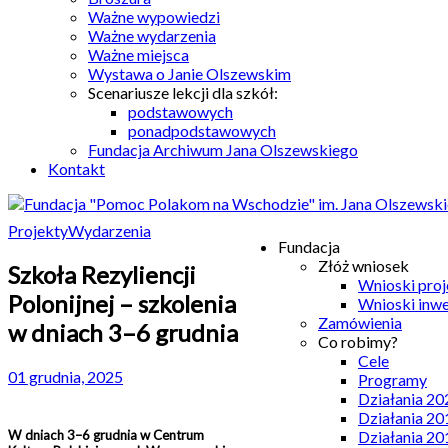
Ważne wypowiedzi
Ważne wydarzenia
Ważne miejsca
Wystawa o Janie Olszewskim
Scenariusze lekcji dla szkół:
podstawowych
ponadpodstawowych
Fundacja Archiwum Jana Olszewskiego
Kontakt
Projekty
Wydarzenia
Fundacja
Złóż wniosek
Szkoła Rezyliencji
Wnioski pro
Polonijnej – szkolenia
Wnioski inw
Zamówienia
w dniach 3–6 grudnia
Co robimy?
Cele
01 grudnia, 2025
Programy
Działania 20
Działania 20
W dniach 3–6 grudnia w Centrum
Działania 20