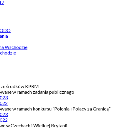
17
 RODO
ania
 na Wschodzie
chodzie
e ze środków KPRM
owane w ramach zadania publicznego
023
022
owane w ramach konkursu “Polonia i Polacy za Granicą”
023
022
e w Czechach i Wielkiej Brytanii