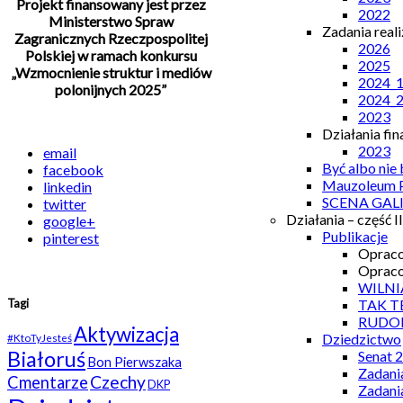
Projekt finansowany jest przez
2022
Ministerstwo Spraw
Zadania real
Zagranicznych Rzeczpospolitej
2026
Polskiej w ramach konkursu
2025
„Wzmocnienie struktur i mediów
2024_
polonijnych 2025”
2024_
2023
Działania fi
2023
email
Być albo nie
facebook
Mauzoleum P
linkedin
SCENA GAL
twitter
Działania – część II
google+
Publikacje
pinterest
Opraco
Opraco
WILNI
TAK T
Tagi
RUDO
Aktywizacja
Dziedzictwo
#KtoTyJesteś
Białoruś
Senat 
Bon Pierwszaka
Zadani
Czechy
Cmentarze
DKP
Zadani