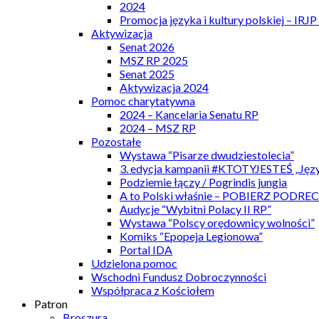
2024
Promocja języka i kultury polskiej – IRJ
Aktywizacja
Senat 2026
MSZ RP 2025
Senat 2025
Aktywizacja 2024
Pomoc charytatywna
2024 – Kancelaria Senatu RP
2024 – MSZ RP
Pozostałe
Wystawa “Pisarze dwudziestolecia”
3. edycja kampanii #KTOTYJESTEŚ „Języ
Podziemie łączy / Pogrindis jungia
A to Polski właśnie – POBIERZ PODRE
Audycje “Wybitni Polacy II RP”
Wystawa “Polscy orędownicy wolności”
Komiks “Epopeja Legionowa”
Portal IDA
Udzielona pomoc
Wschodni Fundusz Dobroczynności
Współpraca z Kościołem
Patron
Broszura