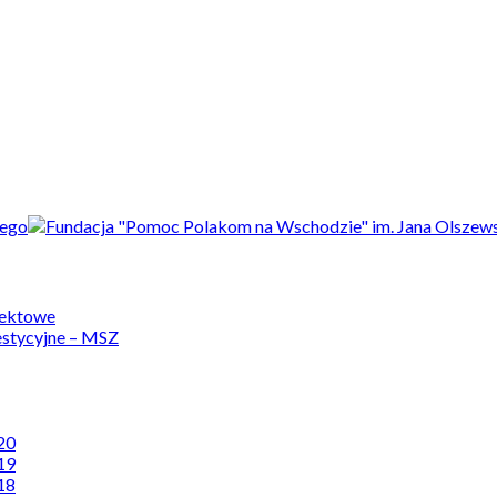
jektowe
estycyjne – MSZ
20
19
18