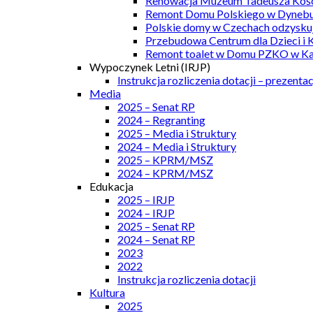
Renowacja Muzeum Tadeusza Kości
Remont Domu Polskiego w Dynebu
Polskie domy w Czechach odzyskuj
Przebudowa Centrum dla Dzieci i 
Remont toalet w Domu PZKO w Kar
Wypoczynek Letni (IRJP)
Instrukcja rozliczenia dotacji – prezentac
Media
2025 – Senat RP
2024 – Regranting
2025 – Media i Struktury
2024 – Media i Struktury
2025 – KPRM/MSZ
2024 – KPRM/MSZ
Edukacja
2025 – IRJP
2024 – IRJP
2025 – Senat RP
2024 – Senat RP
2023
2022
Instrukcja rozliczenia dotacji
Kultura
2025