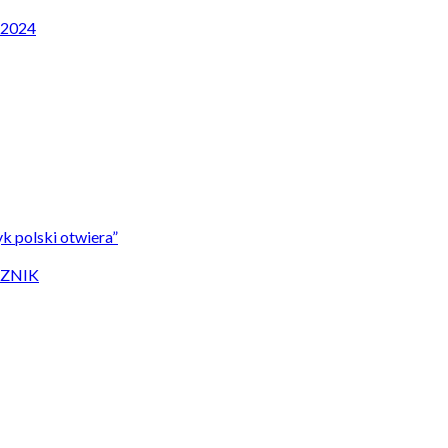
P 2024
k polski otwiera”
CZNIK