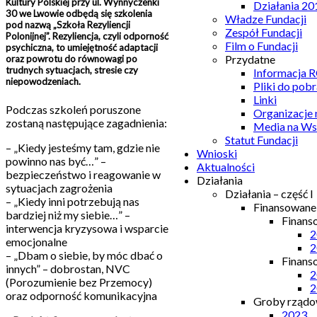
Kultury Polskiej przy ul. Wynnyczenki
Działania 20
30 we Lwowie odbędą się szkolenia
Władze Fundacji
pod nazwą „Szkoła Rezyliencji
Zespół Fundacji
Polonijnej”. Rezyliencja, czyli odporność
Film o Fundacji
psychiczna, to umiejętność adaptacji
Przydatne
oraz powrotu do równowagi po
trudnych sytuacjach, stresie czy
Informacja
niepowodzeniach.
Pliki do pobr
Linki
Podczas szkoleń poruszone
Organizacje
zostaną następujące zagadnienia:
Media na Ws
Statut Fundacji
– „Kiedy jesteśmy tam, gdzie nie
Wnioski
powinno nas być…” –
Aktualności
bezpieczeństwo i reagowanie w
Działania
sytuacjach zagrożenia
Działania – część I
– „Kiedy inni potrzebują nas
Finansowan
bardziej niż my siebie…” –
Finans
interwencja kryzysowa i wsparcie
2
emocjonalne
2
– „Dbam o siebie, by móc dbać o
Finans
innych” – dobrostan, NVC
2
(Porozumienie bez Przemocy)
2
oraz odporność komunikacyjna
Groby rządow
2023