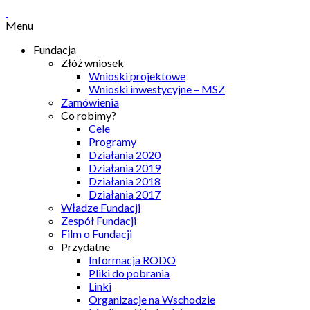
Menu
Fundacja
Złóż wniosek
Wnioski projektowe
Wnioski inwestycyjne – MSZ
Zamówienia
Co robimy?
Cele
Programy
Działania 2020
Działania 2019
Działania 2018
Działania 2017
Władze Fundacji
Zespół Fundacji
Film o Fundacji
Przydatne
Informacja RODO
Pliki do pobrania
Linki
Organizacje na Wschodzie