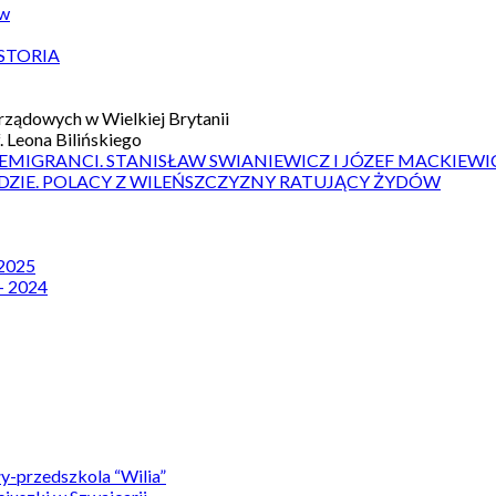
ów
STORIA
ządowych w Wielkiej Brytanii
 Leona Bilińskiego
 EMIGRANCI. STANISŁAW SWIANIEWICZ I JÓZEF MACKIEWI
DZIE. POLACY Z WILEŃSZCZYZNY RATUJĄCY ŻYDÓW
 2025
– 2024
y-przedszkola “Wilia”