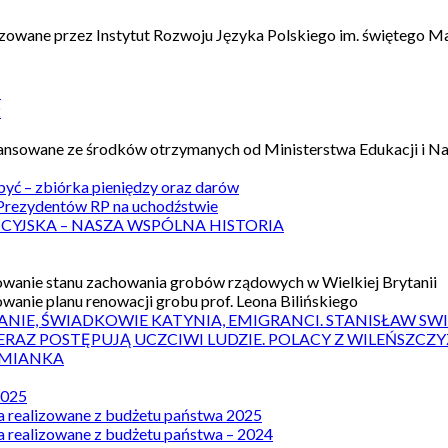
izowane przez Instytut Rozwoju Języka Polskiego im. świętego M
1
2
nansowane ze środków otrzymanych od Ministerstwa Edukacji i N
 być – zbiórka pieniędzy oraz darów
rezydentów RP na uchodźstwie
ICYJSKA – NASZA WSPÓLNA HISTORIA
wanie stanu zachowania grobów rządowych w Wielkiej Brytanii
wanie planu renowacji grobu prof. Leona Bilińskiego
ANIE, ŚWIADKOWIE KATYNIA, EMIGRANCI. STANISŁAW SW
ERAZ POSTĘPUJĄ UCZCIWI LUDZIE. POLACY Z WILEŃSZC
MIANKA
2025
a realizowane z budżetu państwa 2025
a realizowane z budżetu państwa – 2024