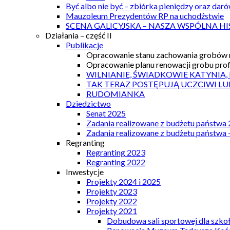
Być albo nie być – zbiórka pieniędzy oraz dar
Mauzoleum Prezydentów RP na uchodźstwie
SCENA GALICYJSKA – NASZA WSPÓLNA HI
Działania – część II
Publikacje
Opracowanie stanu zachowania grobów r
Opracowanie planu renowacji grobu prof.
WILNIANIE, ŚWIADKOWIE KATYNIA,
TAK TERAZ POSTĘPUJĄ UCZCIWI LU
RUDOMIANKA
Dziedzictwo
Senat 2025
Zadania realizowane z budżetu państwa
Zadania realizowane z budżetu państwa 
Regranting
Regranting 2023
Regranting 2022
Inwestycje
Projekty 2024 i 2025
Projekty 2023
Projekty 2022
Projekty 2021
Dobudowa sali sportowej dla szkoł