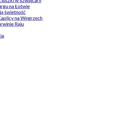
uszki w Szwajcarii
rgu na Łotwie
ą świetność
Kaplicy na Węgrzech
winie Raju
ja