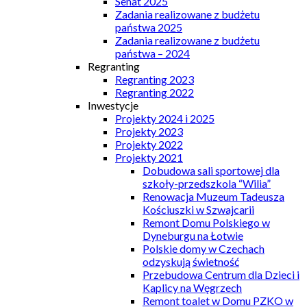
Senat 2025
Zadania realizowane z budżetu
państwa 2025
Zadania realizowane z budżetu
państwa – 2024
Regranting
Regranting 2023
Regranting 2022
Inwestycje
Projekty 2024 i 2025
Projekty 2023
Projekty 2022
Projekty 2021
Dobudowa sali sportowej dla
szkoły-przedszkola “Wilia”
Renowacja Muzeum Tadeusza
Kościuszki w Szwajcarii
Remont Domu Polskiego w
Dyneburgu na Łotwie
Polskie domy w Czechach
odzyskują świetność
Przebudowa Centrum dla Dzieci i
Kaplicy na Węgrzech
Remont toalet w Domu PZKO w