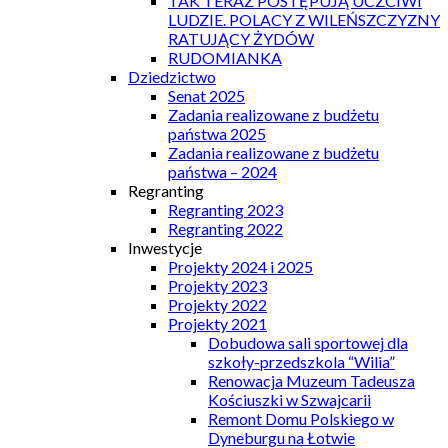
TAK TERAZ POSTĘPUJĄ UCZCIWI
LUDZIE. POLACY Z WILEŃSZCZYZNY
RATUJĄCY ŻYDÓW
RUDOMIANKA
Dziedzictwo
Senat 2025
Zadania realizowane z budżetu
państwa 2025
Zadania realizowane z budżetu
państwa – 2024
Regranting
Regranting 2023
Regranting 2022
Inwestycje
Projekty 2024 i 2025
Projekty 2023
Projekty 2022
Projekty 2021
Dobudowa sali sportowej dla
szkoły-przedszkola “Wilia”
Renowacja Muzeum Tadeusza
Kościuszki w Szwajcarii
Remont Domu Polskiego w
Dyneburgu na Łotwie