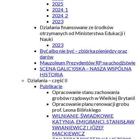
2025
2024_1
2024_2
2023
Działania finansowane ze środków
otrzymanych od Ministerstwa Edukacji i
Nauki
2023
Być albo nie być – zbiórka pieniędzy oraz
darów
Mauzoleum Prezydentów RP na uchodźstwie
SCENA GALICYJSKA – NASZA WSPÓLNA
HISTORIA
Działania – część II
Publikacje
Opracowanie stanu zachowania
grobów rządowych w Wielkiej Brytanii
Opracowanie planu renowacji grobu
prof. Leona Bilińskiego
WILNIANIE, ŚWIADKOWIE
KATYNIA, EMIGRANCI. STANISŁAW
SWIANIEWICZ I JÓZEF
MACKIEWICZ