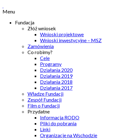
Menu
Fundacja
Złóż wniosek
Wnioski projektowe
Wnioski inwestycyjne – MSZ
Zamówienia
Co robimy?
Cele
Programy
Działania 2020
Działania 2019
Działania 2018
Działania 2017
Władze Fundacji
Zespół Fundacji
Film o Fundacji
Przydatne
Informacja RODO
Pliki do pobrania
Linki
Organizacje na Wschodzie