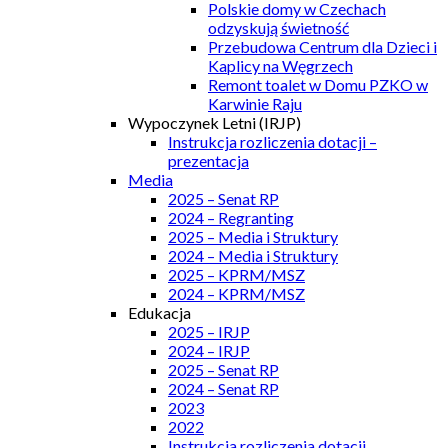
Polskie domy w Czechach
odzyskują świetność
Przebudowa Centrum dla Dzieci i
Kaplicy na Węgrzech
Remont toalet w Domu PZKO w
Karwinie Raju
Wypoczynek Letni (IRJP)
Instrukcja rozliczenia dotacji –
prezentacja
Media
2025 – Senat RP
2024 – Regranting
2025 – Media i Struktury
2024 – Media i Struktury
2025 – KPRM/MSZ
2024 – KPRM/MSZ
Edukacja
2025 – IRJP
2024 – IRJP
2025 – Senat RP
2024 – Senat RP
2023
2022
Instrukcja rozliczenia dotacji