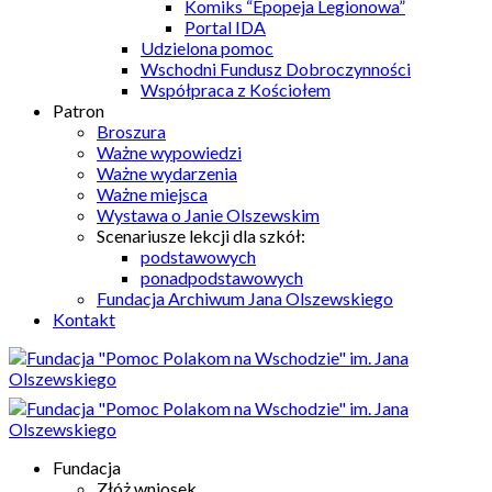
Komiks “Epopeja Legionowa”
Portal IDA
Udzielona pomoc
Wschodni Fundusz Dobroczynności
Współpraca z Kościołem
Patron
Broszura
Ważne wypowiedzi
Ważne wydarzenia
Ważne miejsca
Wystawa o Janie Olszewskim
Scenariusze lekcji dla szkół:
podstawowych
ponadpodstawowych
Fundacja Archiwum Jana Olszewskiego
Kontakt
Fundacja
Złóż wniosek