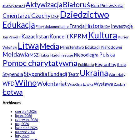
Białoruś
Aktywizacja
Bon Pierwszaka
#KtoTyJesteś
Dziedzictwo
Czechy
Cmentarze
DKP
Edukacja
Historia
Francja
Inwestycje
Filmy dokumentalne
IDA
Kultura
KPRM
Kazachstan
Koncert
Kurier
Jan Paweł II
Litwa
Media
Ministerstwo Edukacji Narodowej
Wileński
Mołdawia
Polska
Niepodległa
MSZ
Nabór
Naddniestrze
Pomoc charytatywna
Regranting
Rosja
Publikacja
Ukraina
Stypendia Fundacji
Stypendia
Teatr
Warsztaty
Wilno
WFD
Wolontariat
Wystawa
Wspólna Ławka
Zaolzie
Łotwa
Archiwum
sierpień 2026
lipiec 2026
czerwiec 2026
maj 2026
kwiecień 2026
marzec 2026
luty 2026
grudzień 2025