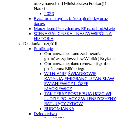
otrzymanych od Ministerstwa Edukacji i
Nauki
2023
Być albo nie być – zbiórka pieniędzy oraz
darów
Mauzoleum Prezydentów RP na uchodźstwie
SCENA GALICYJSKA – NASZA WSPÓLNA
HISTORIA
Działania – część II
Publikacje
Opracowanie stanu zachowania
grobów rządowych w Wielkiej Brytanii
Opracowanie planu renowacji grobu
prof. Leona Bilińskiego
WILNIANIE, ŚWIADKOWIE
KATYNIA, EMIGRANCI. STANISŁAW
SWIANIEWICZ I JÓZEF
MACKIEWICZ
TAK TERAZ POSTĘPUJĄ UCZCIWI
LUDZIE. POLACY Z WILEŃSZCZYZNY
RATUJĄCY ŻYDÓW
RUDOMIANKA
Dziedzictwo