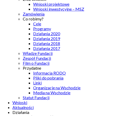
Wnioski projektowe
Wnioski inwestycyjne – MSZ
Zamówienia
Co robimy?
Cele
Programy
Działania 2020
Działania 2019
Działania 2018
Działania 2017
Władze Fundacji
Zespół Fundacji
Film o Fundacji
Przydatne
Informacja RODO
Pliki do pobrania
Linki
Organizacje na Wschodzie
Media na Wschodzie
Statut Fundacji
Wnioski
Aktualności
Działania