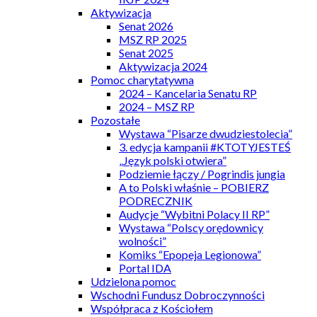
Aktywizacja
Senat 2026
MSZ RP 2025
Senat 2025
Aktywizacja 2024
Pomoc charytatywna
2024 – Kancelaria Senatu RP
2024 – MSZ RP
Pozostałe
Wystawa “Pisarze dwudziestolecia”
3. edycja kampanii #KTOTYJESTEŚ
„Język polski otwiera”
Podziemie łączy / Pogrindis jungia
A to Polski właśnie – POBIERZ
PODRECZNIK
Audycje “Wybitni Polacy II RP”
Wystawa “Polscy orędownicy
wolności”
Komiks “Epopeja Legionowa”
Portal IDA
Udzielona pomoc
Wschodni Fundusz Dobroczynności
Współpraca z Kościołem