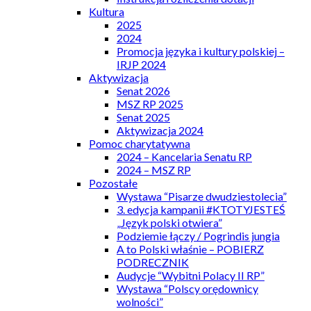
Kultura
2025
2024
Promocja języka i kultury polskiej –
IRJP 2024
Aktywizacja
Senat 2026
MSZ RP 2025
Senat 2025
Aktywizacja 2024
Pomoc charytatywna
2024 – Kancelaria Senatu RP
2024 – MSZ RP
Pozostałe
Wystawa “Pisarze dwudziestolecia”
3. edycja kampanii #KTOTYJESTEŚ
„Język polski otwiera”
Podziemie łączy / Pogrindis jungia
A to Polski właśnie – POBIERZ
PODRECZNIK
Audycje “Wybitni Polacy II RP”
Wystawa “Polscy orędownicy
wolności”