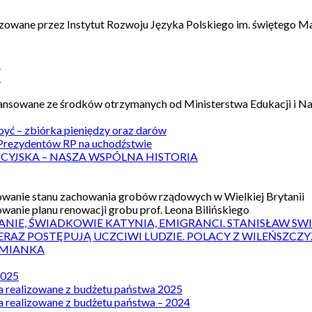
izowane przez Instytut Rozwoju Języka Polskiego im. świętego M
1
2
nansowane ze środków otrzymanych od Ministerstwa Edukacji i N
 być – zbiórka pieniędzy oraz darów
rezydentów RP na uchodźstwie
ICYJSKA – NASZA WSPÓLNA HISTORIA
wanie stanu zachowania grobów rządowych w Wielkiej Brytanii
wanie planu renowacji grobu prof. Leona Bilińskiego
ANIE, ŚWIADKOWIE KATYNIA, EMIGRANCI. STANISŁAW SW
ERAZ POSTĘPUJĄ UCZCIWI LUDZIE. POLACY Z WILEŃSZC
MIANKA
2025
a realizowane z budżetu państwa 2025
a realizowane z budżetu państwa – 2024