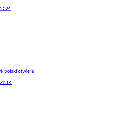
P 2024
k polski otwiera”
CZNIK