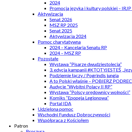
2024
Promocja języka i kultury polskiej – IRJ
Aktywizacja
Senat 2026
MSZ RP 2025
Senat 2025
Aktywizacja 2024
Pomoc charytatywna
2024 – Kancelaria Senatu RP
2024 – MSZ RP
Pozostałe
Wystawa “Pisarze dwudziestolecia”
3. edycja kampanii #KTOTYJESTEŚ „Języ
Podziemie łączy / Pogrindis jungia
A to Polski właśnie – POBIERZ PODRE
Audycje “Wybitni Polacy II RP”
Wystawa “Polscy orędownicy wolności”
Komiks “Epopeja Legionowa”
Portal IDA
Udzielona pomoc
Wschodni Fundusz Dobroczynności
Współpraca z Kościołem
Patron
Broszura