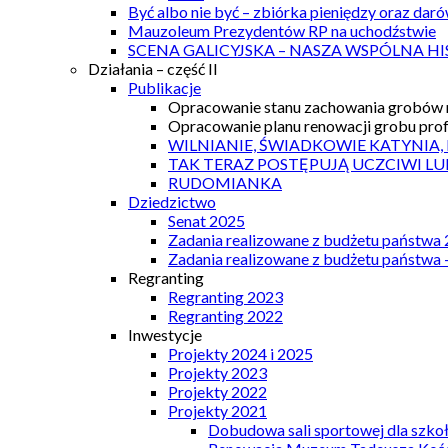
Być albo nie być – zbiórka pieniędzy oraz dar
Mauzoleum Prezydentów RP na uchodźstwie
SCENA GALICYJSKA – NASZA WSPÓLNA HI
Działania – część II
Publikacje
Opracowanie stanu zachowania grobów r
Opracowanie planu renowacji grobu prof.
WILNIANIE, ŚWIADKOWIE KATYNIA,
TAK TERAZ POSTĘPUJĄ UCZCIWI LU
RUDOMIANKA
Dziedzictwo
Senat 2025
Zadania realizowane z budżetu państwa
Zadania realizowane z budżetu państwa 
Regranting
Regranting 2023
Regranting 2022
Inwestycje
Projekty 2024 i 2025
Projekty 2023
Projekty 2022
Projekty 2021
Dobudowa sali sportowej dla szkoł