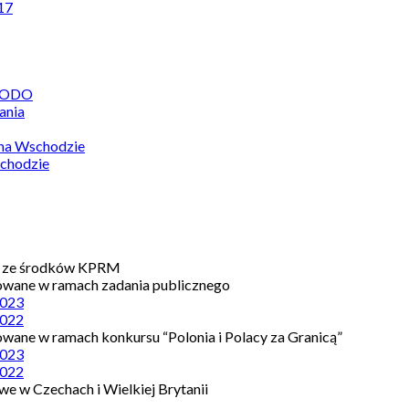
17
 RODO
ania
 na Wschodzie
chodzie
e ze środków KPRM
owane w ramach zadania publicznego
023
022
owane w ramach konkursu “Polonia i Polacy za Granicą”
023
022
e w Czechach i Wielkiej Brytanii