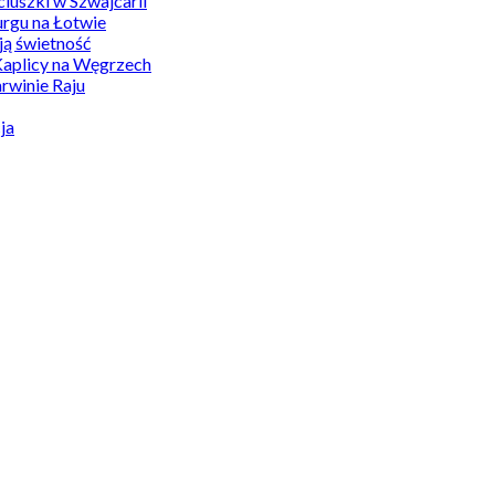
uszki w Szwajcarii
rgu na Łotwie
ą świetność
Kaplicy na Węgrzech
winie Raju
ja