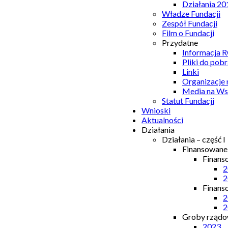
Działania 20
Władze Fundacji
Zespół Fundacji
Film o Fundacji
Przydatne
Informacja
Pliki do pobr
Linki
Organizacje
Media na Ws
Statut Fundacji
Wnioski
Aktualności
Działania
Działania – część I
Finansowan
Finans
2
2
Finans
2
2
Groby rządow
2023