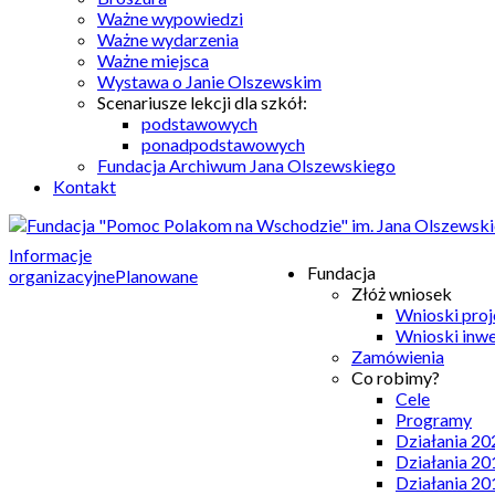
Ważne wypowiedzi
Ważne wydarzenia
Ważne miejsca
Wystawa o Janie Olszewskim
Scenariusze lekcji dla szkół:
podstawowych
ponadpodstawowych
Fundacja Archiwum Jana Olszewskiego
Kontakt
Informacje
Fundacja
organizacyjne
Planowane
Złóż wniosek
Wnioski pro
Wnioski inw
Zamówienia
Co robimy?
Cele
Programy
Działania 20
Działania 20
Działania 20