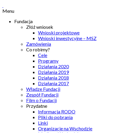
Menu
Fundacja
Złóż wniosek
Wnioski projektowe
Wnioski inwestycyjne – MSZ
Zamówienia
Co robimy?
Cele
Programy
Działania 2020
Działania 2019
Działania 2018
Działania 2017
Władze Fundacji
Zespół Fundacji
Film o Fundacji
Przydatne
Informacja RODO
Pliki do pobrania
Linki
Organizacje na Wschodzie