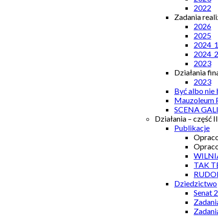
2022
Zadania real
2026
2025
2024_
2024_
2023
Działania fi
2023
Być albo nie
Mauzoleum P
SCENA GAL
Działania – część II
Publikacje
Opraco
Opraco
WILNI
TAK T
RUDO
Dziedzictwo
Senat 
Zadani
Zadani