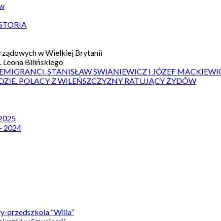
ów
STORIA
ządowych w Wielkiej Brytanii
 Leona Bilińskiego
 EMIGRANCI. STANISŁAW SWIANIEWICZ I JÓZEF MACKIEWI
DZIE. POLACY Z WILEŃSZCZYZNY RATUJĄCY ŻYDÓW
 2025
– 2024
y-przedszkola “Wilia”