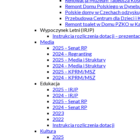
Renowacja Muzeum Tadeusza Kości
Remont Domu Polskiego w Dynebu
Polskie domy w Czechach odzyskuj
Przebudowa Centrum dla Dzieci i 
Remont toalet w Domu PZKO w Kar
Wypoczynek Letni (IRJP)
Instrukcja rozliczenia dotacji – prezentac
Media
2025 – Senat RP
2024 – Regranting
2025 – Media i Struktury
2024 – Media i Struktury
2025 – KPRM/MSZ
2024 – KPRM/MSZ
Edukacja
2025 – IRJP
2024 – IRJP
2025 – Senat RP
2024 – Senat RP
2023
2022
Instrukcja rozliczenia dotacji
Kultura
2025