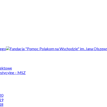
jektowe
estycyjne – MSZ
20
19
18