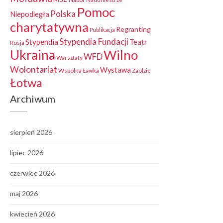
Pomoc
Polska
Niepodległa
charytatywna
Regranting
Publikacja
Stypendia Fundacji
Stypendia
Teatr
Rosja
Ukraina
Wilno
WFD
Warsztaty
Wolontariat
Wystawa
Wspólna Ławka
Zaolzie
Łotwa
Archiwum
sierpień 2026
lipiec 2026
czerwiec 2026
maj 2026
kwiecień 2026