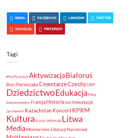
EMAIL
FACEBOOK
LINKEDIN
TWITTER
GOOGLE+
PINTEREST
Tagi
Białoruś
Aktywizacja
#KtoTyJesteś
Czechy
Cmentarze
Bon Pierwszaka
DKP
Dziedzictwo
Edukacja
Filmy
Historia
Francja
Inwestycje
dokumentalne
IDA
KPRM
Kazachstan
Koncert
Jan Paweł II
Kultura
Litwa
Kurier Wileński
Media
Ministerstwo Edukacji Narodowej
Mołdawia
MSZ
Nabór
Naddniestrze