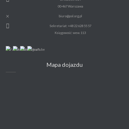
00-467 Warszawa
biuro@pol.org.pl
Sekretariat: +48 22 628 55 57
Księgowość: wew. 113
Mapa dojazdu