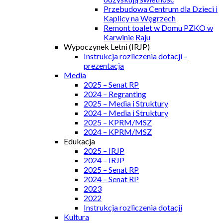
Przebudowa Centrum dla Dzieci i
Kaplicy na Węgrzech
Remont toalet w Domu PZKO w
Karwinie Raju
Wypoczynek Letni (IRJP)
Instrukcja rozliczenia dotacji –
prezentacja
Media
2025 – Senat RP
2024 – Regranting
2025 – Media i Struktury
2024 – Media i Struktury
2025 – KPRM/MSZ
2024 – KPRM/MSZ
Edukacja
2025 – IRJP
2024 – IRJP
2025 – Senat RP
2024 – Senat RP
2023
2022
Instrukcja rozliczenia dotacji
Kultura