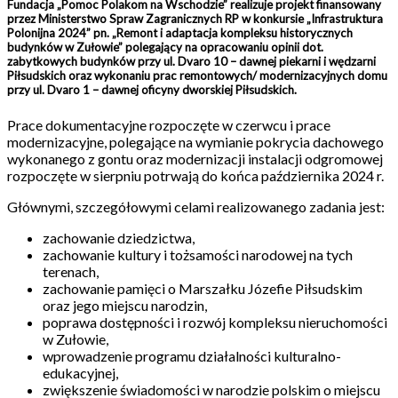
Fundacja „Pomoc Polakom na Wschodzie” realizuje projekt finansowany
przez Ministerstwo Spraw Zagranicznych RP w konkursie „Infrastruktura
Polonijna 2024” pn. „Remont i adaptacja kompleksu historycznych
budynków w Zułowie” polegający na opracowaniu opinii dot.
zabytkowych budynków przy ul. Dvaro 10 – dawnej piekarni i wędzarni
Piłsudskich oraz wykonaniu prac remontowych/ modernizacyjnych domu
przy ul. Dvaro 1 – dawnej oficyny dworskiej Piłsudskich.
Prace dokumentacyjne rozpoczęte w czerwcu i prace
modernizacyjne, polegające na wymianie pokrycia dachowego
wykonanego z gontu oraz modernizacji instalacji odgromowej
rozpoczęte w sierpniu potrwają do końca października 2024 r.
Głównymi, szczegółowymi celami realizowanego zadania jest:
zachowanie dziedzictwa,
zachowanie kultury i tożsamości narodowej na tych
terenach,
zachowanie pamięci o Marszałku Józefie Piłsudskim
oraz jego miejscu narodzin,
poprawa dostępności i rozwój kompleksu nieruchomości
w Zułowie,
wprowadzenie programu działalności kulturalno-
edukacyjnej,
zwiększenie świadomości w narodzie polskim o miejscu