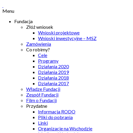
Menu
Fundacja
Złóż wniosek
Wnioski projektowe
Wnioski inwestycyjne – MSZ
Zamówienia
Co robimy?
Cele
Programy
Działania 2020
Działania 2019
Działania 2018
Działania 2017
Władze Fundacji
Zespół Fundacji
Film o Fundacji
Przydatne
Informacja RODO
Pliki do pobrania
Linki
Organizacje na Wschodzie