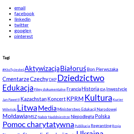
email
facebook
linkedin
twitter
google+
pinterest
Tagi
Białoruś
Aktywizacja
Bon Pierwszaka
#KtoTyJesteś
Dziedzictwo
Czechy
Cmentarze
DKP
Edukacja
Historia
Francja
Inwestycje
Filmy dokumentalne
IDA
Kultura
KPRM
Kazachstan
Koncert
Kurier
Jan Paweł II
Litwa
Media
Ministerstwo Edukacji Narodowej
Wileński
Mołdawia
Polska
Niepodległa
MSZ
Nabór
Naddniestrze
Pomoc charytatywna
Regranting
Rosja
Publikacja
Ukraina