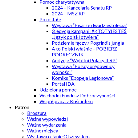
Pomoc charytatywna
2024 – Kancelaria Senatu RP
2024 – MSZ RP
Pozostałe
Wystawa “Pisarze dwudziestolecia”
3. edycja kampanii #KTOTYJESTEŚ
„Język polski otwiera”
Podziemie łączy / Pogrindis jungia
A to Polski właśnie – POBIERZ
PODRECZNIK
Audycje “Wybitni Polacy II RP”
Wystawa “Polscy orędownicy
wolności”
Komiks “Epopeja Legionowa”
Portal IDA
Udzielona pomoc
Wschodni Fundusz Dobroczynności
Współpraca z Kościołem
Patron
Broszura
Ważne wypowiedzi
Ważne wydarzenia
Ważne miejsca
Wystawa o Janie Olszewskim