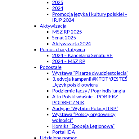
2025
2024
Promocja języka i kultury polskiej –
IRJP 2024
Aktywizacja
MSZ RP 2025
Senat 2025
Aktywizacja 2024
Pomoc charytatywna
2024 – Kancelaria Senatu RP
2024 – MSZ RP
Pozostałe
Wystawa “Pisarze dwudziestolecia”
3. edycja kampanii #KTOTYJESTEŚ
„Język polski otwiera”
Podziemie łączy / Pogrindis jungia
A to Polski właśnie – POBIERZ
PODRECZNIK
Audycje “Wybitni Polacy II RP”
Wystawa “Polscy orędownicy
wolności”
Komiks “Epopeja Legionowa”
Portal IDA
Udzielona pomoc