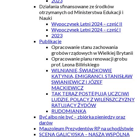
2023
Działania sfinansowane ze środków
otrzymanych od Ministerstwa Edukacji i
Nauki
Wypoczynek Letni 2024 – część II
Wypoczynek Letni 2024 – część I
2023
Publikacje
Opracowanie stanu zachowania
grobów rządowych w Wielkiej Brytanii
Opracowanie planu renowacji grobu
prof. Leona Bilińskiego
WILNIANIE, ŚWIADKOWIE
KATYNIA, EMIGRANCI. STANISŁAW
SWIANIEWICZ I JÓZEF
MACKIEWICZ
TAK TERAZ POSTĘPUJĄ UCZCIWI
LUDZIE. POLACY Z WILEŃSZCZYZNY
RATUJĄCY ŻYDÓW
RUDOMIANKA
Być albo nie być – zbiórka pieniędzy oraz
darów
Mauzoleum Prezydentów RP na uchodźstwie
SCENA GALICYJSKA – NASZA WSPÓLNA