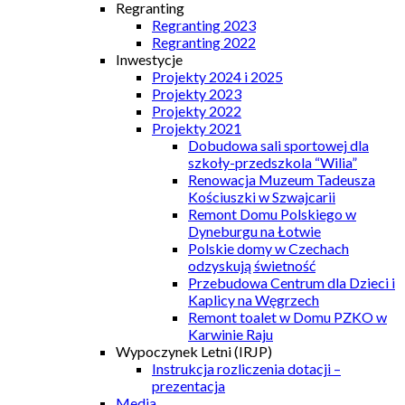
Regranting
Regranting 2023
Regranting 2022
Inwestycje
Projekty 2024 i 2025
Projekty 2023
Projekty 2022
Projekty 2021
Dobudowa sali sportowej dla
szkoły-przedszkola “Wilia”
Renowacja Muzeum Tadeusza
Kościuszki w Szwajcarii
Remont Domu Polskiego w
Dyneburgu na Łotwie
Polskie domy w Czechach
odzyskują świetność
Przebudowa Centrum dla Dzieci i
Kaplicy na Węgrzech
Remont toalet w Domu PZKO w
Karwinie Raju
Wypoczynek Letni (IRJP)
Instrukcja rozliczenia dotacji –
prezentacja
Media