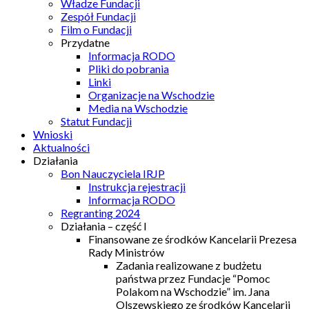
Władze Fundacji
Zespół Fundacji
Film o Fundacji
Przydatne
Informacja RODO
Pliki do pobrania
Linki
Organizacje na Wschodzie
Media na Wschodzie
Statut Fundacji
Wnioski
Aktualności
Działania
Bon Nauczyciela IRJP
Instrukcja rejestracji
Informacja RODO
Regranting 2024
Działania – część I
Finansowane ze środków Kancelarii Prezesa
Rady Ministrów
Zadania realizowane z budżetu
państwa przez Fundacje “Pomoc
Polakom na Wschodzie” im. Jana
Olszewskiego ze środków Kancelarii