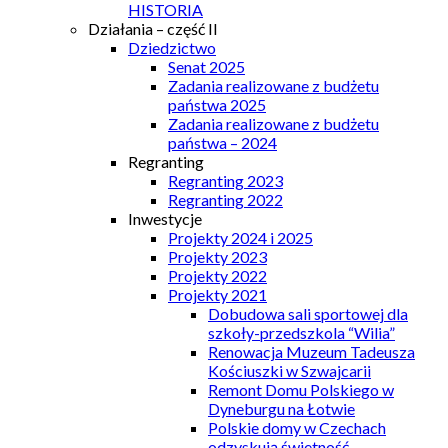
HISTORIA
Działania – część II
Dziedzictwo
Senat 2025
Zadania realizowane z budżetu
państwa 2025
Zadania realizowane z budżetu
państwa – 2024
Regranting
Regranting 2023
Regranting 2022
Inwestycje
Projekty 2024 i 2025
Projekty 2023
Projekty 2022
Projekty 2021
Dobudowa sali sportowej dla
szkoły-przedszkola “Wilia”
Renowacja Muzeum Tadeusza
Kościuszki w Szwajcarii
Remont Domu Polskiego w
Dyneburgu na Łotwie
Polskie domy w Czechach
odzyskują świetność