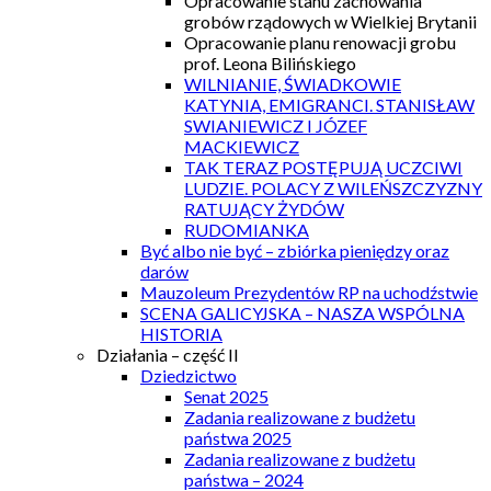
Opracowanie stanu zachowania
grobów rządowych w Wielkiej Brytanii
Opracowanie planu renowacji grobu
prof. Leona Bilińskiego
WILNIANIE, ŚWIADKOWIE
KATYNIA, EMIGRANCI. STANISŁAW
SWIANIEWICZ I JÓZEF
MACKIEWICZ
TAK TERAZ POSTĘPUJĄ UCZCIWI
LUDZIE. POLACY Z WILEŃSZCZYZNY
RATUJĄCY ŻYDÓW
RUDOMIANKA
Być albo nie być – zbiórka pieniędzy oraz
darów
Mauzoleum Prezydentów RP na uchodźstwie
SCENA GALICYJSKA – NASZA WSPÓLNA
HISTORIA
Działania – część II
Dziedzictwo
Senat 2025
Zadania realizowane z budżetu
państwa 2025
Zadania realizowane z budżetu
państwa – 2024