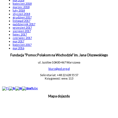
maj 2018
kwiecień 2018
marzec 2018
luty 2018
styczeń 2018
grudzień 2017
listopad 2017
październik 2017
wrzesień 2017
sierpień 2017
lipiec 2017
czerwiec 2017
maj 2017
kwiecień 2017
maj 2016
Fundacja “Pomoc Polakom na Wschodzie” im. Jana Olszewskiego
ul. Jazdów 10A
00-467 Warszawa
biuro@pol.org.pl
Sekretariat: +48 22 628 55 57
Księgowość: wew. 113
Mapa dojazdu