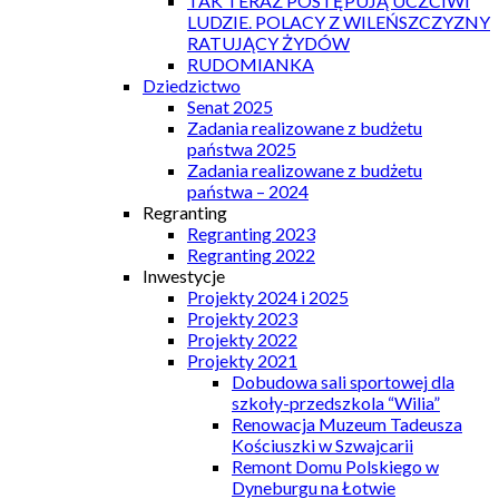
TAK TERAZ POSTĘPUJĄ UCZCIWI
LUDZIE. POLACY Z WILEŃSZCZYZNY
RATUJĄCY ŻYDÓW
RUDOMIANKA
Dziedzictwo
Senat 2025
Zadania realizowane z budżetu
państwa 2025
Zadania realizowane z budżetu
państwa – 2024
Regranting
Regranting 2023
Regranting 2022
Inwestycje
Projekty 2024 i 2025
Projekty 2023
Projekty 2022
Projekty 2021
Dobudowa sali sportowej dla
szkoły-przedszkola “Wilia”
Renowacja Muzeum Tadeusza
Kościuszki w Szwajcarii
Remont Domu Polskiego w
Dyneburgu na Łotwie