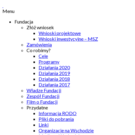
Menu
Fundacja
Złóż wniosek
Wnioski projektowe
Wnioski inwestycyjne – MSZ
Zamówienia
Co robimy?
Cele
Programy
Działania 2020
Działania 2019
Działania 2018
Działania 2017
Władze Fundacji
Zespół Fundacji
Film o Fundacji
Przydatne
Informacja RODO
Pliki do pobrania
Linki
Organizacje na Wschodzie