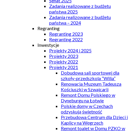
Senat 2025
Zadania realizowane z budżetu
państwa 2025
Zadania realizowane z budżetu
państwa – 2024
Regranting
Regranting 2023
Regranting 2022
Inwestycje
Projekty 2024 i 2025
Projekty 2023
Projekty 2022
Projekty 2021
Dobudowa sali sportowej dla
szkoły-przedszkola “Wilia”
Renowacja Muzeum Tadeusza
Kościuszki w Szwajcarii
Remont Domu Polskiego w
Dyneburgu na Łotwie
Polskie domy w Czechach
odzyskują świetność
Przebudowa Centrum dla Dzieci i
Kaplicy na Węgrzech
Remont toalet w Domu PZKO w