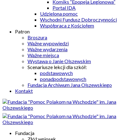
Komiks “Epopeja Legionowa”
Portal IDA
Udzielona pomoc
Wschodni Fundusz Dobroczynności
Współpraca z Kościołem
Patron
Broszura
Ważne wypowiedzi
Ważne wydarzenia
Ważne miejsca
Wystawa o Janie Olszewskim
Scenariusze lekcji dla szkół:
podstawowych
ponadpodstawowych
Fundacja Archiwum Jana Olszewskiego
Kontakt
Fundacja
Złóż wniosek