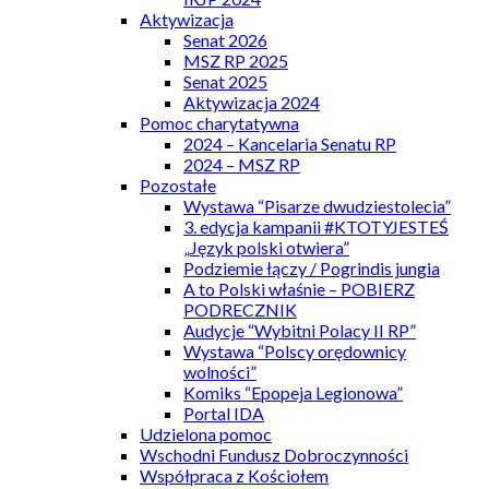
Aktywizacja
Senat 2026
MSZ RP 2025
Senat 2025
Aktywizacja 2024
Pomoc charytatywna
2024 – Kancelaria Senatu RP
2024 – MSZ RP
Pozostałe
Wystawa “Pisarze dwudziestolecia”
3. edycja kampanii #KTOTYJESTEŚ
„Język polski otwiera”
Podziemie łączy / Pogrindis jungia
A to Polski właśnie – POBIERZ
PODRECZNIK
Audycje “Wybitni Polacy II RP”
Wystawa “Polscy orędownicy
wolności”
Komiks “Epopeja Legionowa”
Portal IDA
Udzielona pomoc
Wschodni Fundusz Dobroczynności
Współpraca z Kościołem