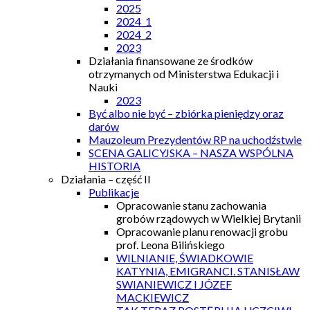
2025
2024_1
2024_2
2023
Działania finansowane ze środków
otrzymanych od Ministerstwa Edukacji i
Nauki
2023
Być albo nie być – zbiórka pieniędzy oraz
darów
Mauzoleum Prezydentów RP na uchodźstwie
SCENA GALICYJSKA – NASZA WSPÓLNA
HISTORIA
Działania – część II
Publikacje
Opracowanie stanu zachowania
grobów rządowych w Wielkiej Brytanii
Opracowanie planu renowacji grobu
prof. Leona Bilińskiego
WILNIANIE, ŚWIADKOWIE
KATYNIA, EMIGRANCI. STANISŁAW
SWIANIEWICZ I JÓZEF
MACKIEWICZ