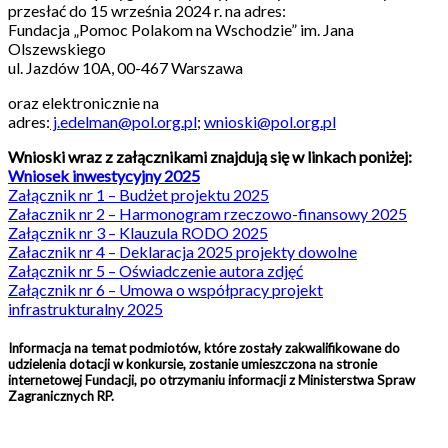
przesłać do 15 września 2024 r. na adres:
Fundacja „Pomoc Polakom na Wschodzie” im. Jana
Olszewskiego
ul. Jazdów 10A, 00-467 Warszawa
oraz elektronicznie na
adres:
j.edelman@pol.org.pl
;
wnioski@pol.org.pl
Wnioski wraz z załącznikami znajdują się w linkach poniżej:
Wniosek inwestycyjny 2025
Załącznik nr 1 – Budżet projektu 2025
Załacznik nr 2 – Harmonogram rzeczowo-finansowy 2025
Załącznik nr 3 – Klauzula RODO 2025
Załacznik nr 4 – Deklaracja 2025 projekty dowolne
Załącznik nr 5 – Oświadczenie autora zdjęć
Załącznik nr 6 – Umowa o współpracy projekt
infrastrukturalny 2025
Informacja na temat podmiotów, które zostały zakwalifikowane do
udzielenia dotacji w konkursie, zostanie umieszczona na stronie
internetowej Fundacji, po otrzymaniu informacji z Ministerstwa Spraw
Zagranicznych RP.