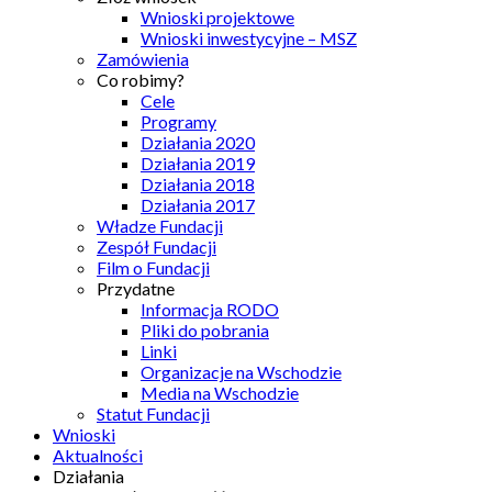
Wnioski projektowe
Wnioski inwestycyjne – MSZ
Zamówienia
Co robimy?
Cele
Programy
Działania 2020
Działania 2019
Działania 2018
Działania 2017
Władze Fundacji
Zespół Fundacji
Film o Fundacji
Przydatne
Informacja RODO
Pliki do pobrania
Linki
Organizacje na Wschodzie
Media na Wschodzie
Statut Fundacji
Wnioski
Aktualności
Działania