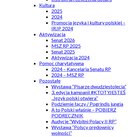
Kultura
2025
2024
Promocja języka i kultury polskiej –
IRJP 2024
Aktywizacja
Senat 2026
MSZ RP 2025
Senat 2025
Aktywizacja 2024
Pomoc charytatywna
2024 – Kancelaria Senatu RP
2024 – MSZ RP
Pozostałe
Wystawa “Pisarze dwudziestolecia”
3. edycja kampanii #KTOTYJESTEŚ
„Język polski otwiera”
Podziemie łączy / Pogrindis jungia
A to Polski właśnie – POBIERZ
PODRECZNIK
Audycje “Wybitni Polacy II RP”
Wystawa “Polscy orędownicy
wolności”