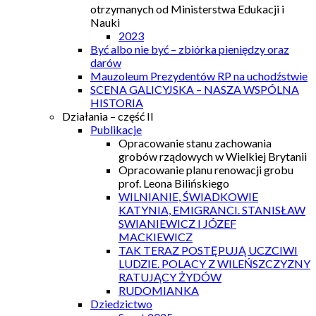
otrzymanych od Ministerstwa Edukacji i
Nauki
2023
Być albo nie być – zbiórka pieniędzy oraz
darów
Mauzoleum Prezydentów RP na uchodźstwie
SCENA GALICYJSKA – NASZA WSPÓLNA
HISTORIA
Działania – część II
Publikacje
Opracowanie stanu zachowania
grobów rządowych w Wielkiej Brytanii
Opracowanie planu renowacji grobu
prof. Leona Bilińskiego
WILNIANIE, ŚWIADKOWIE
KATYNIA, EMIGRANCI. STANISŁAW
SWIANIEWICZ I JÓZEF
MACKIEWICZ
TAK TERAZ POSTĘPUJĄ UCZCIWI
LUDZIE. POLACY Z WILEŃSZCZYZNY
RATUJĄCY ŻYDÓW
RUDOMIANKA
Dziedzictwo