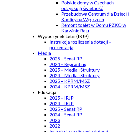
Polskie domy w Czechach
odzyskują świetność
Przebudowa Centrum dla Dzieci i
Kaplicy na Węgrzech
Remont toalet w Domu PZKO w
Karwinie Raju
Wypoczynek Letni (IRJP)
Instrukcja rozliczenia dotacji –
prezentacja
Media
2025 – Senat RP
2024 – Regranting
2025 – Media i Struktury
2024 – Media i Struktury
2025 – KPRM/MSZ
2024 – KPRM/MSZ
Edukacja
2025 – IRJP
2024 – IRJP
2025 – Senat RP
2024 – Senat RP
2023
2022
Instrukcja rozliczenia dotacji