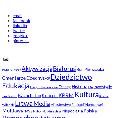
email
facebook
linkedin
twitter
google+
pinterest
Tagi
Białoruś
Aktywizacja
Bon Pierwszaka
#KtoTyJesteś
Dziedzictwo
Czechy
Cmentarze
DKP
Edukacja
Historia
Francja
Inwestycje
Filmy dokumentalne
IDA
Kultura
KPRM
Kazachstan
Koncert
Kurier
Jan Paweł II
Litwa
Media
Ministerstwo Edukacji Narodowej
Wileński
Mołdawia
Polska
Niepodległa
MSZ
Nabór
Naddniestrze
Pomoc charytatywna