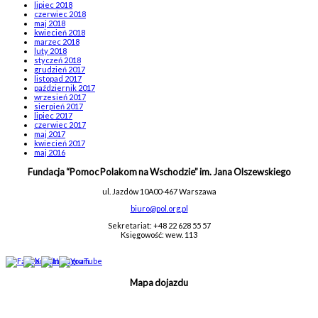
lipiec 2018
czerwiec 2018
maj 2018
kwiecień 2018
marzec 2018
luty 2018
styczeń 2018
grudzień 2017
listopad 2017
październik 2017
wrzesień 2017
sierpień 2017
lipiec 2017
czerwiec 2017
maj 2017
kwiecień 2017
maj 2016
Fundacja “Pomoc Polakom na Wschodzie” im. Jana Olszewskiego
ul. Jazdów 10A
00-467 Warszawa
biuro@pol.org.pl
Sekretariat: +48 22 628 55 57
Księgowość: wew. 113
Mapa dojazdu