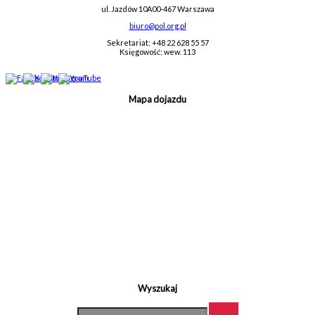
ul. Jazdów 10A
00-467 Warszawa
biuro@pol.org.pl
Sekretariat: +48 22 628 55 57
Księgowość: wew. 113
Mapa dojazdu
Wyszukaj