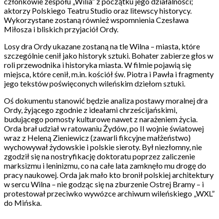
członkowie zespołu „Wilia” z początku jego działalności;
aktorzy Polskiego Teatru Studio oraz litewscy historycy.
Wykorzystane zostaną również wspomnienia Czesława
Miłosza i bliskich przyjaciół Ordy.
Losy dra Ordy ukazane zostaną na tle Wilna – miasta, które
szczególnie cenił jako historyk sztuki. Bohater zabierze głos w
roli przewodnika i historyka miasta. W filmie pojawią się
miejsca, które cenił, m.in. kościół św. Piotra i Pawła i fragmenty
jego tekstów poświęconych wileńskim dziełom sztuki.
Oś dokumentu stanowić będzie analiza postawy moralnej dra
Ordy, żyjącego zgodnie z ideałami chrześcijańskimi,
budującego pomosty kulturowe nawet z narażeniem życia.
Orda brał udział w ratowaniu Żydów, po II wojnie światowej
wraz z Heleną Zieniewicz (zawarli fikcyjne małżeństwo)
wychowywał żydowskie i polskie sieroty. Był niezłomny, nie
zgodził się na nostryfikację doktoratu poprzez zaliczenie
marksizmu i leninizmu, co na całe lata zamknęło mu drogę do
pracy naukowej. Orda jak mało kto bronił polskiej architektury
w sercu Wilna – nie godząc się na zburzenie Ostrej Bramy – i
protestował przeciwko wywózce archiwum wileńskiego „WXL”
do Mińska.