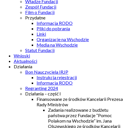
Władze Fundacji
Zespół Fundacji
Film o Fundacji
Przydatne
Informacja RODO
Pliki do pobrania
Linki
Organizacje na Wschodzie
Media na Wschodzie
Statut Fundacji
Wnioski
Aktualności
Działania
Bon Nauczyciela IRJP
Instrukcja rejestracji
Informacja RODO
Regranting 2024
Działania – część I
Finansowane ze środków Kancelarii Prezesa
Rady Ministrów
Zadania realizowane z budżetu
państwa przez Fundacje “Pomoc
Polakom na Wschodzie” im. Jana
Olszewskiego ze środków Kancelarii