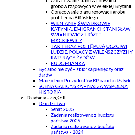
Opracowanie stanu zachowania
grobów rządowych w Wielkiej Brytanii
Opracowanie planu renowacji grobu
prof. Leona Bilińskiego
WILNIANIE, ŚWIADKOWIE
KATYNIA, EMIGRANCI. STANISŁAW
SWIANIEWICZ I JÓZEF
MACKIEWICZ
TAK TERAZ POSTĘPUJĄ UCZCIWI
LUDZIE. POLACY Z WILEŃSZCZYZNY
RATUJĄCY ŻYDÓW
RUDOMIANKA
Być albo nie być – zbiórka pieniędzy oraz
darów
Mauzoleum Prezydentów RP na uchodźstwie
SCENA GALICYJSKA – NASZA WSPÓLNA
HISTORIA
Działania – część II
Dziedzictwo
Senat 2025
Zadania realizowane z budżetu
państwa 2025
Zadania realizowane z budżetu
państwa – 2024