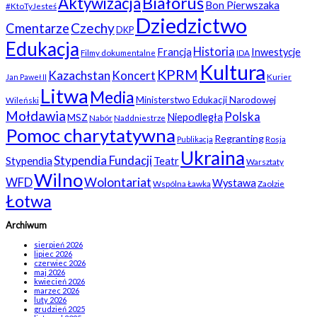
Białoruś
Aktywizacja
Bon Pierwszaka
#KtoTyJesteś
Dziedzictwo
Czechy
Cmentarze
DKP
Edukacja
Historia
Francja
Inwestycje
Filmy dokumentalne
IDA
Kultura
KPRM
Kazachstan
Koncert
Kurier
Jan Paweł II
Litwa
Media
Ministerstwo Edukacji Narodowej
Wileński
Mołdawia
Polska
Niepodległa
MSZ
Nabór
Naddniestrze
Pomoc charytatywna
Regranting
Rosja
Publikacja
Ukraina
Stypendia Fundacji
Stypendia
Teatr
Warsztaty
Wilno
WFD
Wolontariat
Wystawa
Wspólna Ławka
Zaolzie
Łotwa
Archiwum
sierpień 2026
lipiec 2026
czerwiec 2026
maj 2026
kwiecień 2026
marzec 2026
luty 2026
grudzień 2025