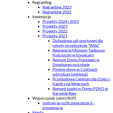
Regranting
Regranting 2023
Regranting 2022
Inwestycje
Projekty 2024 i 2025
Projekty 2023
Projekty 2022
Projekty 2021
Dobudowa sali sportowej dla
szkoły-przedszkola “Wilia”
Renowacja Muzeum Tadeusza
Kościuszki w Szwajcarii
Remont Domu Polskiego w
Dyneburgu na Łotwie
Polskie domy w Czechach
odzyskują świetność
Przebudowa Centrum dla Dzieci i
Kaplicy na Węgrzech
Remont toalet w Domu PZKO w
Karwinie Raju
Wypoczynek Letni (IRJP)
Instrukcja rozliczenia dotacji –
prezentacja
Media