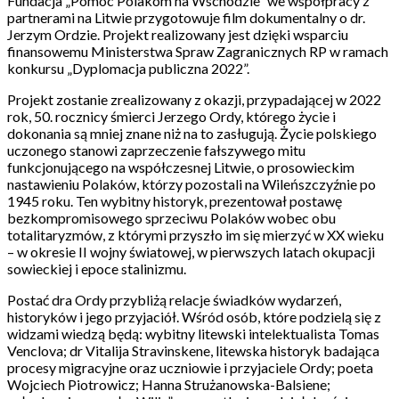
Fundacja „Pomoc Polakom na Wschodzie” we współpracy z
partnerami na Litwie przygotowuje film dokumentalny o dr.
Jerzym Ordzie. Projekt realizowany jest dzięki wsparciu
finansowemu Ministerstwa Spraw Zagranicznych RP w ramach
konkursu „Dyplomacja publiczna 2022”.
Projekt zostanie zrealizowany z okazji, przypadającej w 2022
rok, 50. rocznicy śmierci Jerzego Ordy, którego życie i
dokonania są mniej znane niż na to zasługują. Życie polskiego
uczonego stanowi zaprzeczenie fałszywego mitu
funkcjonującego na współczesnej Litwie, o prosowieckim
nastawieniu Polaków, którzy pozostali na Wileńszczyźnie po
1945 roku. Ten wybitny historyk, prezentował postawę
bezkompromisowego sprzeciwu Polaków wobec obu
totalitaryzmów, z którymi przyszło im się mierzyć w XX wieku
– w okresie II wojny światowej, w pierwszych latach okupacji
sowieckiej i epoce stalinizmu.
Postać dra Ordy przybliżą relacje świadków wydarzeń,
historyków i jego przyjaciół. Wśród osób, które podzielą się z
widzami wiedzą będą: wybitny litewski intelektualista Tomas
Venclova; dr Vitalija Stravinskene, litewska historyk badająca
procesy migracyjne oraz uczniowie i przyjaciele Ordy; poeta
Wojciech Piotrowicz; Hanna Strużanowska-Balsiene;