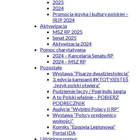
2025
2024
Promocja języka i kultury polskiej –
IRJP 2024
Aktywizacja
MSZ RP 2025
Senat 2025
Aktywizacja 2024
Pomoc charytatywna
2024 – Kancelaria Senatu RP
2024 – MSZ RP
Pozostałe
Wystawa “Pisarze dwudziestolecia”
3. edycja kampanii #KTOTYJESTEŚ
„Język polski otwiera”
Podziemie łączy / Pogrindis jungia
A to Polski właśnie – POBIERZ
PODRECZNIK
Audycje “Wybitni Polacy II RP”
Wystawa “Polscy orędownicy
wolności”
Komiks “Epopeja Legionowa”
Portal IDA
Udzielona pomoc