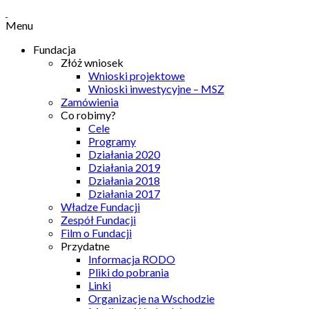
Menu
Fundacja
Złóż wniosek
Wnioski projektowe
Wnioski inwestycyjne – MSZ
Zamówienia
Co robimy?
Cele
Programy
Działania 2020
Działania 2019
Działania 2018
Działania 2017
Władze Fundacji
Zespół Fundacji
Film o Fundacji
Przydatne
Informacja RODO
Pliki do pobrania
Linki
Organizacje na Wschodzie