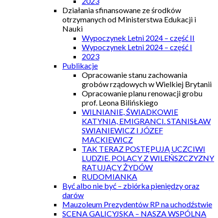
2023
Działania sfinansowane ze środków
otrzymanych od Ministerstwa Edukacji i
Nauki
Wypoczynek Letni 2024 – część II
Wypoczynek Letni 2024 – część I
2023
Publikacje
Opracowanie stanu zachowania
grobów rządowych w Wielkiej Brytanii
Opracowanie planu renowacji grobu
prof. Leona Bilińskiego
WILNIANIE, ŚWIADKOWIE
KATYNIA, EMIGRANCI. STANISŁAW
SWIANIEWICZ I JÓZEF
MACKIEWICZ
TAK TERAZ POSTĘPUJĄ UCZCIWI
LUDZIE. POLACY Z WILEŃSZCZYZNY
RATUJĄCY ŻYDÓW
RUDOMIANKA
Być albo nie być – zbiórka pieniędzy oraz
darów
Mauzoleum Prezydentów RP na uchodźstwie
SCENA GALICYJSKA – NASZA WSPÓLNA