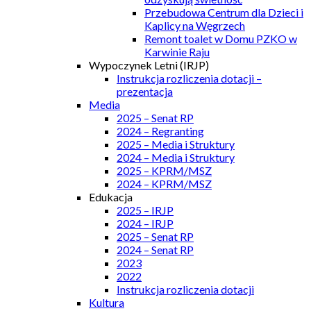
Przebudowa Centrum dla Dzieci i
Kaplicy na Węgrzech
Remont toalet w Domu PZKO w
Karwinie Raju
Wypoczynek Letni (IRJP)
Instrukcja rozliczenia dotacji –
prezentacja
Media
2025 – Senat RP
2024 – Regranting
2025 – Media i Struktury
2024 – Media i Struktury
2025 – KPRM/MSZ
2024 – KPRM/MSZ
Edukacja
2025 – IRJP
2024 – IRJP
2025 – Senat RP
2024 – Senat RP
2023
2022
Instrukcja rozliczenia dotacji
Kultura