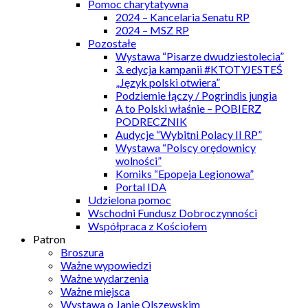
Pomoc charytatywna
2024 – Kancelaria Senatu RP
2024 – MSZ RP
Pozostałe
Wystawa “Pisarze dwudziestolecia”
3. edycja kampanii #KTOTYJESTEŚ
„Język polski otwiera”
Podziemie łączy / Pogrindis jungia
A to Polski właśnie – POBIERZ
PODRECZNIK
Audycje “Wybitni Polacy II RP”
Wystawa “Polscy orędownicy
wolności”
Komiks “Epopeja Legionowa”
Portal IDA
Udzielona pomoc
Wschodni Fundusz Dobroczynności
Współpraca z Kościołem
Patron
Broszura
Ważne wypowiedzi
Ważne wydarzenia
Ważne miejsca
Wystawa o Janie Olszewskim