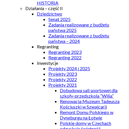
HISTORIA
Działania – część II
Dziedzictwo
Senat 2025
Zadania realizowane z budżetu
państwa 2025
Zadania realizowane z budżetu
państwa – 2024
Regranting
Regranting 2023
Regranting 2022
Inwestycje
Projekty 2024 i 2025
Projekty 2023
Projekty 2022
Projekty 2021
Dobudowa sali sportowej dla
szkoły-przedszkola “Wilia”
Renowacja Muzeum Tadeusza
Kościuszki w Szwajcarii
Remont Domu Polskiego w
Dyneburgu na Łotwie
Polskie domy w Czechach
odzyskują świetność