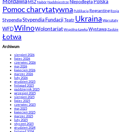
Mołdawia
Polska
Niepodległa
MSZ
Nabór
Naddniestrze
Pomoc charytatywna
Regranting
Rosja
Publikacja
Ukraina
Stypendia Fundacji
Stypendia
Teatr
Warsztaty
Wilno
WFD
Wolontariat
Wystawa
Wspólna Ławka
Zaolzie
Łotwa
Archiwum
sierpień 2026
lipiec 2026
czerwiec 2026
maj 2026
kwiecień 2026
marzec 2026
luty 2026
grudzień 2025
listopad 2025
październik 2025
wrzesień 2025
sierpień 2025
lipiec 2025
czerwiec 2025
maj 2025
kwiecień 2025
marzec 2025
luty 2025
styczeń 2025
grudzień 2024
listopad 2024