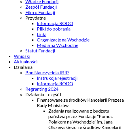
Władze Fundacji
Zespół Fundacji
Film o Fundacji
Przydatne
Informacja RODO
Pliki do pobrania
Linki
Organizacje na Wschodzie
Media na Wschodzie
Statut Fundacji
Wnioski
Aktualności
Działania
Bon Nauczyciela IRJP
Instrukcja rejestracji
Informacja RODO
Regranting 2024
Działania – część I
Finansowane ze środków Kancelarii Prezesa
Rady Ministrów
Zadania realizowane z budżetu
państwa przez Fundacje “Pomoc
Polakom na Wschodzie” im. Jana
Olszewskiego ze środków Kancelarii