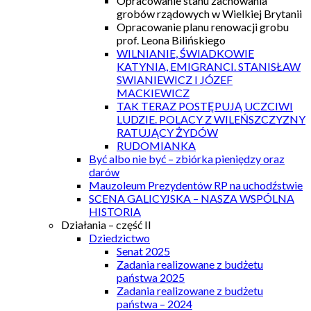
Opracowanie stanu zachowania
grobów rządowych w Wielkiej Brytanii
Opracowanie planu renowacji grobu
prof. Leona Bilińskiego
WILNIANIE, ŚWIADKOWIE
KATYNIA, EMIGRANCI. STANISŁAW
SWIANIEWICZ I JÓZEF
MACKIEWICZ
TAK TERAZ POSTĘPUJĄ UCZCIWI
LUDZIE. POLACY Z WILEŃSZCZYZNY
RATUJĄCY ŻYDÓW
RUDOMIANKA
Być albo nie być – zbiórka pieniędzy oraz
darów
Mauzoleum Prezydentów RP na uchodźstwie
SCENA GALICYJSKA – NASZA WSPÓLNA
HISTORIA
Działania – część II
Dziedzictwo
Senat 2025
Zadania realizowane z budżetu
państwa 2025
Zadania realizowane z budżetu
państwa – 2024