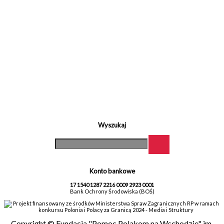
Wyszukaj
Konto bankowe
17 1540 1287 2216 0009 2923 0001
Bank Ochrony Środowiska (BOŚ)
Projekt finansowany ze środków Ministerstwa Spraw Zagranicznych RP w ramach
konkursu Polonia i Polacy za Granicą 2024 - Media i Struktury
Copyright © Fundacja "Pomoc Polakom na Wschodzie" im.