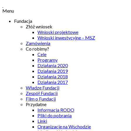
Menu
Fundacja
Złóż wniosek
Wnioski projektowe
Wnioski inwestycyjne – MSZ
Zamówienia
Co robimy?
Cele
Programy
Działania 2020
Działania 2019
Działania 2018
Działania 2017
Władze Fundacji
Zespół Fundacji
Film o Fundacji
Przydatne
Informacja RODO
Pliki do pobrania
Linki
Organizacje na Wschodzie