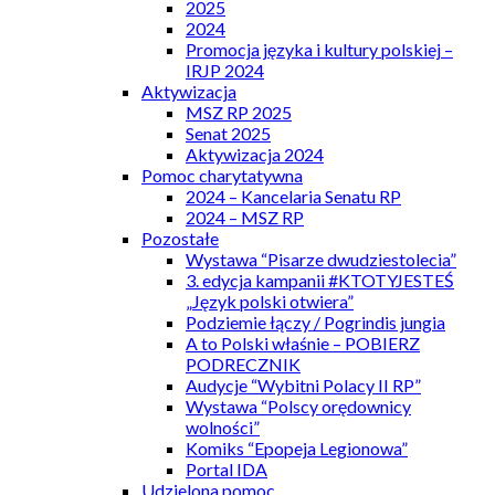
2025
2024
Promocja języka i kultury polskiej –
IRJP 2024
Aktywizacja
MSZ RP 2025
Senat 2025
Aktywizacja 2024
Pomoc charytatywna
2024 – Kancelaria Senatu RP
2024 – MSZ RP
Pozostałe
Wystawa “Pisarze dwudziestolecia”
3. edycja kampanii #KTOTYJESTEŚ
„Język polski otwiera”
Podziemie łączy / Pogrindis jungia
A to Polski właśnie – POBIERZ
PODRECZNIK
Audycje “Wybitni Polacy II RP”
Wystawa “Polscy orędownicy
wolności”
Komiks “Epopeja Legionowa”
Portal IDA
Udzielona pomoc