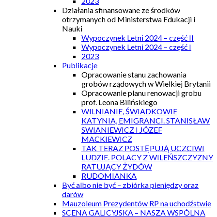
2023
Działania sfinansowane ze środków
otrzymanych od Ministerstwa Edukacji i
Nauki
Wypoczynek Letni 2024 – część II
Wypoczynek Letni 2024 – część I
2023
Publikacje
Opracowanie stanu zachowania
grobów rządowych w Wielkiej Brytanii
Opracowanie planu renowacji grobu
prof. Leona Bilińskiego
WILNIANIE, ŚWIADKOWIE
KATYNIA, EMIGRANCI. STANISŁAW
SWIANIEWICZ I JÓZEF
MACKIEWICZ
TAK TERAZ POSTĘPUJĄ UCZCIWI
LUDZIE. POLACY Z WILEŃSZCZYZNY
RATUJĄCY ŻYDÓW
RUDOMIANKA
Być albo nie być – zbiórka pieniędzy oraz
darów
Mauzoleum Prezydentów RP na uchodźstwie
SCENA GALICYJSKA – NASZA WSPÓLNA