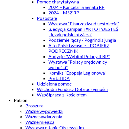
Pomoc charytatywna
2024 – Kancelaria Senatu RP
2024 – MSZ RP
Pozostałe
Wystawa “Pisarze dwudziestolecia”
3. edycja kampanii #KTOTYJESTEŚ
„Język polski otwiera”
Podziemie łączy / Pogrindis jungia
A to Polski właśnie – POBIERZ
PODRECZNIK
Audycje “Wybitni Polacy II RP”
Wystawa “Polscy orędownicy
wolności”
Komiks “Epopeja Legionowa”
Portal IDA
Udzielona pomoc
Wschodni Fundusz Dobroczynności
Współpraca z Kościołem
Patron
Broszura
Ważne wypowiedzi
Ważne wydarzenia
Ważne miejsca
Wystawa o Janie Olszewskim