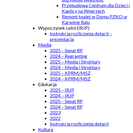
Przebudowa Centrum dla Dzieci i
Kaplicy na Węgrzech
Remont toalet w Domu PZKO w
Karwinie Raju
Wypoczynek Letni (IRJP)
Instrukcja rozliczenia dotacji –
prezentacja
Media
2025 – Senat RP
2024 – Regranting
2025 – Media i Struktury
2024 – Media i Struktury
2025 – KPRM/MSZ
2024 – KPRM/MSZ
Edukacja
2025 – IRJP
2024 – IRJP
2025 – Senat RP
2024 – Senat RP
2023
2022
Instrukcja rozliczenia dotacji
Kultura