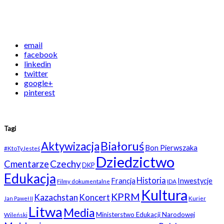
email
facebook
linkedin
twitter
google+
pinterest
Tagi
Białoruś
Aktywizacja
Bon Pierwszaka
#KtoTyJesteś
Dziedzictwo
Czechy
Cmentarze
DKP
Edukacja
Historia
Francja
Inwestycje
Filmy dokumentalne
IDA
Kultura
KPRM
Kazachstan
Koncert
Kurier
Jan Paweł II
Litwa
Media
Ministerstwo Edukacji Narodowej
Wileński