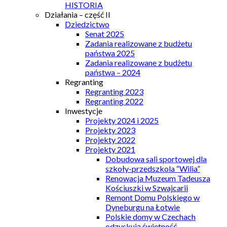
HISTORIA
Działania – część II
Dziedzictwo
Senat 2025
Zadania realizowane z budżetu
państwa 2025
Zadania realizowane z budżetu
państwa – 2024
Regranting
Regranting 2023
Regranting 2022
Inwestycje
Projekty 2024 i 2025
Projekty 2023
Projekty 2022
Projekty 2021
Dobudowa sali sportowej dla
szkoły-przedszkola “Wilia”
Renowacja Muzeum Tadeusza
Kościuszki w Szwajcarii
Remont Domu Polskiego w
Dyneburgu na Łotwie
Polskie domy w Czechach
odzyskują świetność