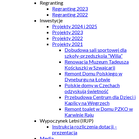
Regranting
Regranting 2023
Regranting 2022
Inwestycje
Projekty 2024 i 2025
Projekty 2023
Projekty 2022
Projekty 2021
Dobudowa sali sportowej dla
szkoły-przedszkola “Wilia”
Renowacja Muzeum Tadeusza
Kościuszki w Szwajcarii
Remont Domu Polskiego w
Dyneburgu na Łotwie
Polskie domy w Czechach
odzyskują świetność
Przebudowa Centrum dla Dzieci i
Kaplicy na Węgrzech
Remont toalet w Domu PZKO w
Karwinie Raju
Wypoczynek Letni (IRJP)
Instrukcja rozliczenia dotacji –
prezentacja
Media