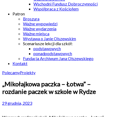
Wschodni Fundusz Dobroczynności
Współpraca z Kościołem
Patron
Broszura
Ważne wypowiedzi
Ważne wydarzenia
Ważne miejsca
Wystawa o Janie Olszewskim
Scenariusze lekcji dla szkół:
podstawowych
ponadpodstawowych
Fundacja Archiwum Jana Olszewskiego
Kontakt
Polecamy
Projekty
„Mikołajkowa paczka – Łotwa” –
rozdanie paczek w szkole w Rydze
29 grudnia, 2023