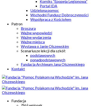
Komiks “Epopeja Legionowa”
Portal IDA
Udzielona pomoc
Wschodni Fundusz Dobroczynności
Współpraca z Kościołem
Patron
Broszura
Ważne wypowiedzi
Ważne wydarzenia
Ważne miejsca
Wystawa o Janie Olszewskim
Scenariusze lekcji dla szkół:
podstawowych
ponadpodstawowych
Fundacja Archiwum Jana Olszewskiego
Kontakt
Fundacja
Złóż wniosek