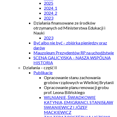
2025
2024_1
2024_2
2023
Działania finansowane ze środków
otrzymanych od Ministerstwa Edukacji i
Nauki
2023
Być albo nie być – zbiórka pieniędzy oraz
darów
Mauzoleum Prezydentów RP na uchodźstwie
SCENA GALICYJSKA – NASZA WSPÓLNA
HISTORIA
Działania – część II
Publikacje
Opracowanie stanu zachowania
grobów rządowych w Wielkiej Brytanii
Opracowanie planu renowacji grobu
prof. Leona Bilińskiego
WILNIANIE, ŚWIADKOWIE
KATYNIA, EMIGRANCI. STANISŁAW
SWIANIEWICZ I JÓZEF
MACKIEWICZ