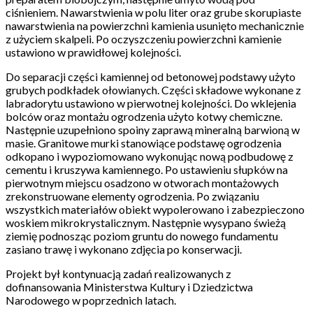
ciśnieniem. Nawarstwienia w polu liter oraz grube skorupiaste
nawarstwienia na powierzchni kamienia usunięto mechanicznie
z użyciem skalpeli. Po oczyszczeniu powierzchni kamienie
ustawiono w prawidłowej kolejności.
Do separacji części kamiennej od betonowej podstawy użyto
grubych podkładek ołowianych. Części składowe wykonane z
labradorytu ustawiono w pierwotnej kolejności. Do wklejenia
bolców oraz montażu ogrodzenia użyto kotwy chemiczne.
Następnie uzupełniono spoiny zaprawą mineralną barwioną w
masie. Granitowe murki stanowiące podstawę ogrodzenia
odkopano i wypoziomowano wykonując nową podbudowę z
cementu i kruszywa kamiennego. Po ustawieniu słupków na
pierwotnym miejscu osadzono w otworach montażowych
zrekonstruowane elementy ogrodzenia. Po związaniu
wszystkich materiałów obiekt wypolerowano i zabezpieczono
woskiem mikrokrystalicznym. Następnie wysypano świeżą
ziemię podnosząc poziom gruntu do nowego fundamentu
zasiano trawę i wykonano zdjęcia po konserwacji.
Projekt był kontynuacją zadań realizowanych z
dofinansowania Ministerstwa Kultury i Dziedzictwa
Narodowego w poprzednich latach.