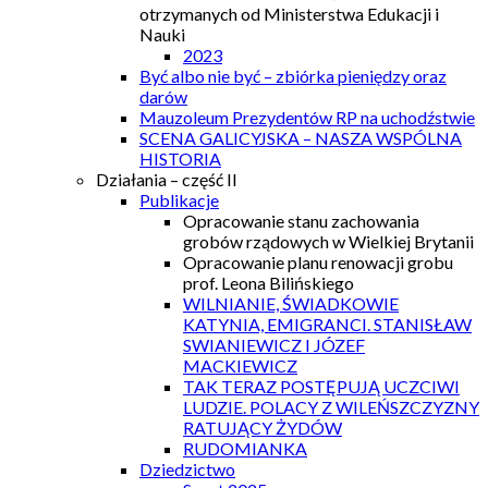
otrzymanych od Ministerstwa Edukacji i
Nauki
2023
Być albo nie być – zbiórka pieniędzy oraz
darów
Mauzoleum Prezydentów RP na uchodźstwie
SCENA GALICYJSKA – NASZA WSPÓLNA
HISTORIA
Działania – część II
Publikacje
Opracowanie stanu zachowania
grobów rządowych w Wielkiej Brytanii
Opracowanie planu renowacji grobu
prof. Leona Bilińskiego
WILNIANIE, ŚWIADKOWIE
KATYNIA, EMIGRANCI. STANISŁAW
SWIANIEWICZ I JÓZEF
MACKIEWICZ
TAK TERAZ POSTĘPUJĄ UCZCIWI
LUDZIE. POLACY Z WILEŃSZCZYZNY
RATUJĄCY ŻYDÓW
RUDOMIANKA
Dziedzictwo