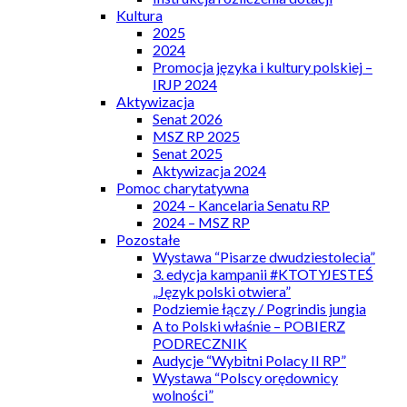
Kultura
2025
2024
Promocja języka i kultury polskiej –
IRJP 2024
Aktywizacja
Senat 2026
MSZ RP 2025
Senat 2025
Aktywizacja 2024
Pomoc charytatywna
2024 – Kancelaria Senatu RP
2024 – MSZ RP
Pozostałe
Wystawa “Pisarze dwudziestolecia”
3. edycja kampanii #KTOTYJESTEŚ
„Język polski otwiera”
Podziemie łączy / Pogrindis jungia
A to Polski właśnie – POBIERZ
PODRECZNIK
Audycje “Wybitni Polacy II RP”
Wystawa “Polscy orędownicy
wolności”