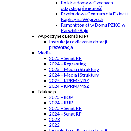
Polskie domy w Czechach
odzyskują świetność
Przebudowa Centrum dla Dzieci i
Kaplicy na Węgrzech
Remont toalet w Domu PZKO w
Karwinie Raju
Wypoczynek Letni (IRJP)
Instrukcja rozliczenia dotacji –
prezentacja
Media
2025 – Senat RP
2024 – Regranting
2025 – Media i Struktury
2024 – Media i Struktury
2025 – KPRM/MSZ
2024 – KPRM/MSZ
Edukacja
2025 – IRJP
2024 – IRJP
2025 – Senat RP
2024 – Senat RP
2023
2022
Instrukcja rozliczenia dotacji