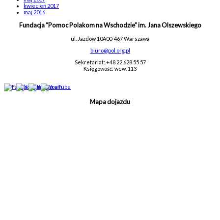
kwiecień 2017
maj 2016
Fundacja “Pomoc Polakom na Wschodzie” im. Jana Olszewskiego
ul. Jazdów 10A
00-467 Warszawa
biuro@pol.org.pl
Sekretariat: +48 22 628 55 57
Księgowość: wew. 113
Mapa dojazdu