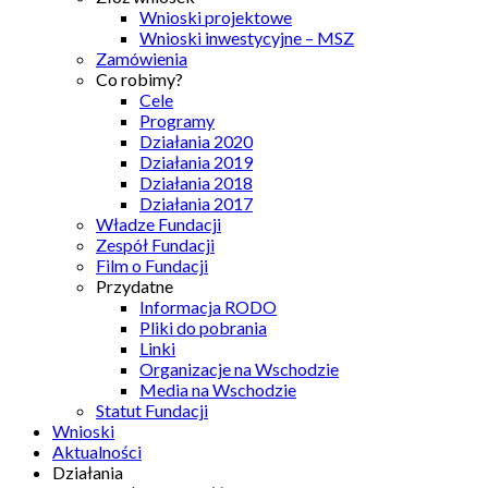
Wnioski projektowe
Wnioski inwestycyjne – MSZ
Zamówienia
Co robimy?
Cele
Programy
Działania 2020
Działania 2019
Działania 2018
Działania 2017
Władze Fundacji
Zespół Fundacji
Film o Fundacji
Przydatne
Informacja RODO
Pliki do pobrania
Linki
Organizacje na Wschodzie
Media na Wschodzie
Statut Fundacji
Wnioski
Aktualności
Działania