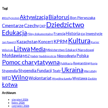
Tagi
Białoruś
Aktywizacja
Bon Pierwszaka
#KtoTyJesteś
Dziedzictwo
Czechy
Cmentarze
DKP
Edukacja
Historia
Francja
Inwestycje
Filmy dokumentalne
IDA
Kultura
KPRM
Kazachstan
Koncert
Kurier
Jan Paweł II
Litwa
Media
Ministerstwo Edukacji Narodowej
Wileński
Mołdawia
Polska
Niepodległa
MSZ
Nabór
Naddniestrze
Pomoc charytatywna
Regranting
Rosja
Publikacja
Ukraina
Stypendia Fundacji
Stypendia
Teatr
Warsztaty
Wilno
WFD
Wolontariat
Wystawa
Wspólna Ławka
Zaolzie
Łotwa
Archiwum
sierpień 2026
lipiec 2026
czerwiec 2026