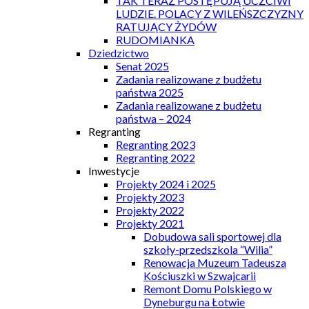
TAK TERAZ POSTĘPUJĄ UCZCIWI
LUDZIE. POLACY Z WILEŃSZCZYZNY
RATUJĄCY ŻYDÓW
RUDOMIANKA
Dziedzictwo
Senat 2025
Zadania realizowane z budżetu
państwa 2025
Zadania realizowane z budżetu
państwa – 2024
Regranting
Regranting 2023
Regranting 2022
Inwestycje
Projekty 2024 i 2025
Projekty 2023
Projekty 2022
Projekty 2021
Dobudowa sali sportowej dla
szkoły-przedszkola “Wilia”
Renowacja Muzeum Tadeusza
Kościuszki w Szwajcarii
Remont Domu Polskiego w
Dyneburgu na Łotwie