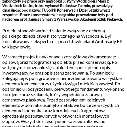
zakończyły się prace przy nagrobku Justyny Wodzickiej i Marii z
Wodzickich Kosko, które wykonał Radosław Tusznio, prowadzący
działalność pod nazwą: TUSSINI Konserwacja Dzieł Sztuki wraz z
zespołem. Prace konserwatorskie nagrobka prowadzone były pod
nadzorem prof. Janusza Smazy z Warszawskiej Akademii Sztuk Pięknych.
Projekt stanowił ważne działanie związane z ochroną
polskiego dziedzictwa historycznego na Wschodzie. Był
konsultowany z ekspertami i przedstawicielami Ambasady RP
w Kiszyniowie.
W ramach projektu wykonano szczegółową dokumentację
opisową oraz fotograficzną obiektu przed konserwacją. Po
wstępnym zapoznaniu się z obiektem sporządzono opis
inwetaryzacyjny oraz opis stanu zachowania. Po usunięciu
zalegającej w polu grobowca ziemi zdemontowano wszystkie
elementy kamienne przy użyciu dźwigu i miękkich zawiesi. Po
odsłonięciu i oczyszczeniu pierwotnego fundamentu wykonano
zbrojenie oraz szalunek, który wypełniono zaprawą
cementowo piaskową. Przed zestawieniem kolejnych
elementów pomnika usunięto metalowe bolce ze wszystkich
elementach pomnika oraz korodujących fragmentów
ogrodzenia pozostawionych w otworach montażowych
słupków. Wszystkie części pomnika zneutralizowano
preparatem biobójczym, następnie umyto wodą pod