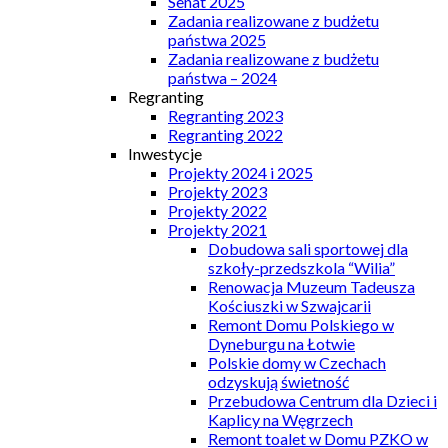
Senat 2025
Zadania realizowane z budżetu
państwa 2025
Zadania realizowane z budżetu
państwa – 2024
Regranting
Regranting 2023
Regranting 2022
Inwestycje
Projekty 2024 i 2025
Projekty 2023
Projekty 2022
Projekty 2021
Dobudowa sali sportowej dla
szkoły-przedszkola “Wilia”
Renowacja Muzeum Tadeusza
Kościuszki w Szwajcarii
Remont Domu Polskiego w
Dyneburgu na Łotwie
Polskie domy w Czechach
odzyskują świetność
Przebudowa Centrum dla Dzieci i
Kaplicy na Węgrzech
Remont toalet w Domu PZKO w