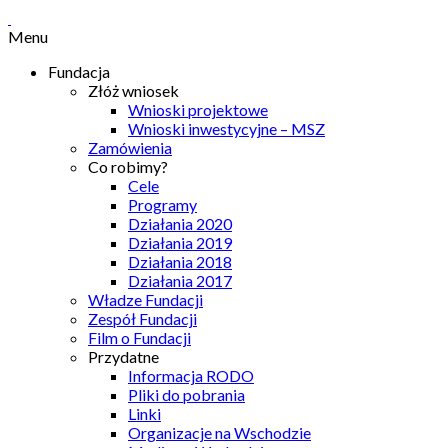
Menu
Fundacja
Złóż wniosek
Wnioski projektowe
Wnioski inwestycyjne – MSZ
Zamówienia
Co robimy?
Cele
Programy
Działania 2020
Działania 2019
Działania 2018
Działania 2017
Władze Fundacji
Zespół Fundacji
Film o Fundacji
Przydatne
Informacja RODO
Pliki do pobrania
Linki
Organizacje na Wschodzie