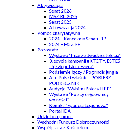
Aktywizacja
Senat 2026
MSZ RP 2025
Senat 2025
Aktywizacja 2024
Pomoc charytatywna
2024 – Kancelaria Senatu RP
2024 – MSZ RP
Pozostałe
Wystawa “Pisarze dwudziestolecia”
3. edycja kampanii #KTOTYJESTEŚ
„Język polski otwiera”
Podziemie łączy / Pogrindis jungia
A to Polski właśnie – POBIERZ
PODRECZNIK
Audycje “Wybitni Polacy II RP”
Wystawa “Polscy orędownicy
wolności”
Komiks “Epopeja Legionowa”
Portal IDA
Udzielona pomoc
Wschodni Fundusz Dobroczynności
Współpraca z Kościołem