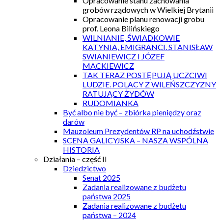
Opracowanie stanu zachowania
grobów rządowych w Wielkiej Brytanii
Opracowanie planu renowacji grobu
prof. Leona Bilińskiego
WILNIANIE, ŚWIADKOWIE
KATYNIA, EMIGRANCI. STANISŁAW
SWIANIEWICZ I JÓZEF
MACKIEWICZ
TAK TERAZ POSTĘPUJĄ UCZCIWI
LUDZIE. POLACY Z WILEŃSZCZYZNY
RATUJĄCY ŻYDÓW
RUDOMIANKA
Być albo nie być – zbiórka pieniędzy oraz
darów
Mauzoleum Prezydentów RP na uchodźstwie
SCENA GALICYJSKA – NASZA WSPÓLNA
HISTORIA
Działania – część II
Dziedzictwo
Senat 2025
Zadania realizowane z budżetu
państwa 2025
Zadania realizowane z budżetu
państwa – 2024