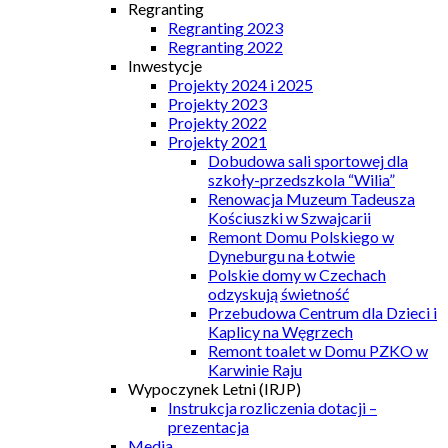
Regranting
Regranting 2023
Regranting 2022
Inwestycje
Projekty 2024 i 2025
Projekty 2023
Projekty 2022
Projekty 2021
Dobudowa sali sportowej dla
szkoły-przedszkola “Wilia”
Renowacja Muzeum Tadeusza
Kościuszki w Szwajcarii
Remont Domu Polskiego w
Dyneburgu na Łotwie
Polskie domy w Czechach
odzyskują świetność
Przebudowa Centrum dla Dzieci i
Kaplicy na Węgrzech
Remont toalet w Domu PZKO w
Karwinie Raju
Wypoczynek Letni (IRJP)
Instrukcja rozliczenia dotacji –
prezentacja
Media