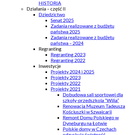
HISTORIA
Działania – część II
Dziedzictwo
Senat 2025
Zadania realizowane z budżetu
państwa 2025
Zadania realizowane z budżetu
państwa – 2024
Regranting
Regranting 2023
Regranting 2022
Inwestycje
Projekty 2024 i 2025
Projekty 2023
Projekty 2022
Projekty 2021
Dobudowa sali sportowej dla
szkoły-przedszkola “Wilia”
Renowacja Muzeum Tadeusza
Kościuszki w Szwajcarii
Remont Domu Polskiego w
Dyneburgu na Łotwie
Polskie domy w Czechach
odzyskują świetność