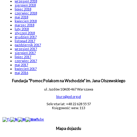
wrzesień 2018
sierpień 2018
lipiec 2018
czerwiec 2018
maj 2018
kwiecień 2018
marzec 2018
luty 2018
styczeń 2018
grudzień 2017
listopad 2017
październik 2017
wrzesień 2017
sierpień 2017
lipiec 2017
czerwiec 2017
maj 2017
kwiecień 2017
maj 2016
Fundacja “Pomoc Polakom na Wschodzie” im. Jana Olszewskiego
ul. Jazdów 10A
00-467 Warszawa
biuro@pol.org.pl
Sekretariat: +48 22 628 55 57
Księgowość: wew. 113
Mapa dojazdu