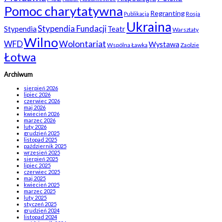
Pomoc charytatywna
Regranting
Rosja
Publikacja
Ukraina
Stypendia Fundacji
Stypendia
Teatr
Warsztaty
Wilno
WFD
Wolontariat
Wystawa
Wspólna Ławka
Zaolzie
Łotwa
Archiwum
sierpień 2026
lipiec 2026
czerwiec 2026
maj 2026
kwiecień 2026
marzec 2026
luty 2026
grudzień 2025
listopad 2025
październik 2025
wrzesień 2025
sierpień 2025
lipiec 2025
czerwiec 2025
maj 2025
kwiecień 2025
marzec 2025
luty 2025
styczeń 2025
grudzień 2024
listopad 2024