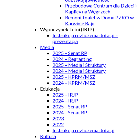
Przebudowa Centrum dla Dzieci i
Kaplicy na Węgrzech
Remont toalet w Domu PZKO w
Karwinie Raju
Wypoczynek Letni (IRJP)
Instrukcja rozliczenia dotacji –
prezentacja
Media
2025 – Senat RP
2024 – Regranting
2025 – Media i Struktury
2024 – Media i Struktury
2025 – KPRM/MSZ
2024 – KPRM/MSZ
Edukacja
2025 – IRJP
2024 – IRJP
2025 – Senat RP
2024 – Senat RP
2023
2022
Instrukcja rozliczenia dotacji
Kultura