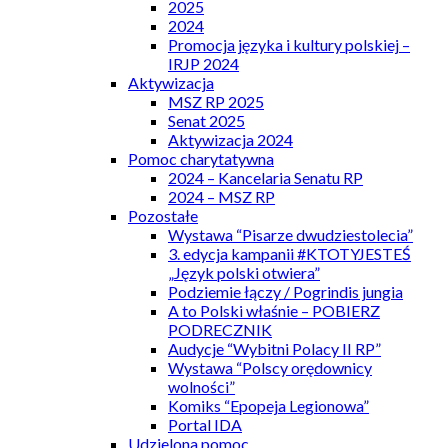
2025
2024
Promocja języka i kultury polskiej –
IRJP 2024
Aktywizacja
MSZ RP 2025
Senat 2025
Aktywizacja 2024
Pomoc charytatywna
2024 – Kancelaria Senatu RP
2024 – MSZ RP
Pozostałe
Wystawa “Pisarze dwudziestolecia”
3. edycja kampanii #KTOTYJESTEŚ
„Język polski otwiera”
Podziemie łączy / Pogrindis jungia
A to Polski właśnie – POBIERZ
PODRECZNIK
Audycje “Wybitni Polacy II RP”
Wystawa “Polscy orędownicy
wolności”
Komiks “Epopeja Legionowa”
Portal IDA
Udzielona pomoc