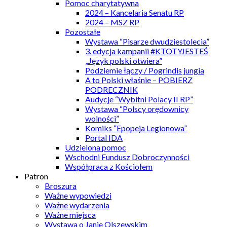
Pomoc charytatywna
2024 – Kancelaria Senatu RP
2024 – MSZ RP
Pozostałe
Wystawa “Pisarze dwudziestolecia”
3. edycja kampanii #KTOTYJESTEŚ
„Język polski otwiera”
Podziemie łączy / Pogrindis jungia
A to Polski właśnie – POBIERZ
PODRECZNIK
Audycje “Wybitni Polacy II RP”
Wystawa “Polscy orędownicy
wolności”
Komiks “Epopeja Legionowa”
Portal IDA
Udzielona pomoc
Wschodni Fundusz Dobroczynności
Współpraca z Kościołem
Patron
Broszura
Ważne wypowiedzi
Ważne wydarzenia
Ważne miejsca
Wystawa o Janie Olszewskim