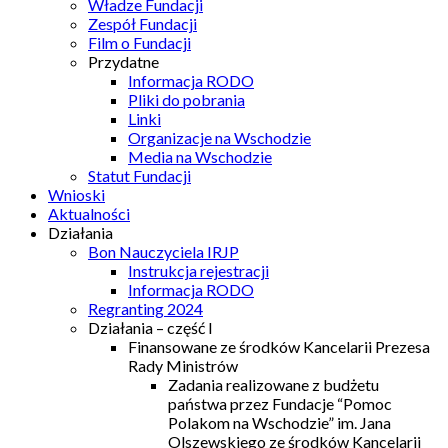
Władze Fundacji
Zespół Fundacji
Film o Fundacji
Przydatne
Informacja RODO
Pliki do pobrania
Linki
Organizacje na Wschodzie
Media na Wschodzie
Statut Fundacji
Wnioski
Aktualności
Działania
Bon Nauczyciela IRJP
Instrukcja rejestracji
Informacja RODO
Regranting 2024
Działania – część I
Finansowane ze środków Kancelarii Prezesa
Rady Ministrów
Zadania realizowane z budżetu
państwa przez Fundacje “Pomoc
Polakom na Wschodzie” im. Jana
Olszewskiego ze środków Kancelarii