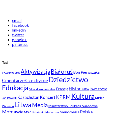
email
facebook
linkedin
twitter
google+
pinterest
Tagi
Białoruś
Aktywizacja
Bon Pierwszaka
#KtoTyJesteś
Dziedzictwo
Czechy
Cmentarze
DKP
Edukacja
Historia
Francja
Inwestycje
Filmy dokumentalne
IDA
Kultura
KPRM
Kazachstan
Koncert
Kurier
Jan Paweł II
Litwa
Media
Ministerstwo Edukacji Narodowej
Wileński
Mołdawia
Polska
Niepodległa
MSZ
Nabór
Naddniestrze