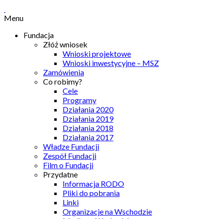
Menu
Fundacja
Złóż wniosek
Wnioski projektowe
Wnioski inwestycyjne – MSZ
Zamówienia
Co robimy?
Cele
Programy
Działania 2020
Działania 2019
Działania 2018
Działania 2017
Władze Fundacji
Zespół Fundacji
Film o Fundacji
Przydatne
Informacja RODO
Pliki do pobrania
Linki
Organizacje na Wschodzie