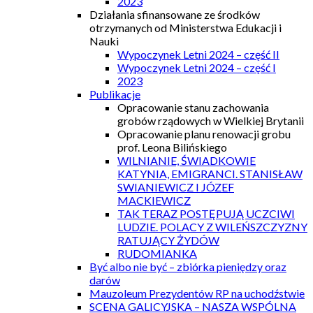
2023
Działania sfinansowane ze środków
otrzymanych od Ministerstwa Edukacji i
Nauki
Wypoczynek Letni 2024 – część II
Wypoczynek Letni 2024 – część I
2023
Publikacje
Opracowanie stanu zachowania
grobów rządowych w Wielkiej Brytanii
Opracowanie planu renowacji grobu
prof. Leona Bilińskiego
WILNIANIE, ŚWIADKOWIE
KATYNIA, EMIGRANCI. STANISŁAW
SWIANIEWICZ I JÓZEF
MACKIEWICZ
TAK TERAZ POSTĘPUJĄ UCZCIWI
LUDZIE. POLACY Z WILEŃSZCZYZNY
RATUJĄCY ŻYDÓW
RUDOMIANKA
Być albo nie być – zbiórka pieniędzy oraz
darów
Mauzoleum Prezydentów RP na uchodźstwie
SCENA GALICYJSKA – NASZA WSPÓLNA