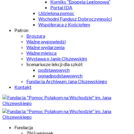
Komiks “Epopeja Legionowa”
Portal IDA
Udzielona pomoc
Wschodni Fundusz Dobroczynności
Współpraca z Kościołem
Patron
Broszura
Ważne wypowiedzi
Ważne wydarzenia
Ważne miejsca
Wystawa o Janie Olszewskim
Scenariusze lekcji dla szkół:
podstawowych
ponadpodstawowych
Fundacja Archiwum Jana Olszewskiego
Kontakt
Fundacja
Złóż wniosek