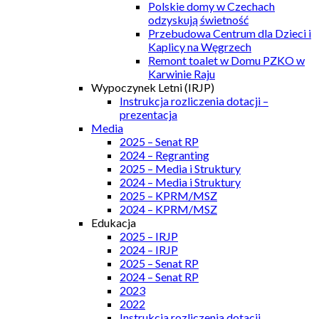
Polskie domy w Czechach
odzyskują świetność
Przebudowa Centrum dla Dzieci i
Kaplicy na Węgrzech
Remont toalet w Domu PZKO w
Karwinie Raju
Wypoczynek Letni (IRJP)
Instrukcja rozliczenia dotacji –
prezentacja
Media
2025 – Senat RP
2024 – Regranting
2025 – Media i Struktury
2024 – Media i Struktury
2025 – KPRM/MSZ
2024 – KPRM/MSZ
Edukacja
2025 – IRJP
2024 – IRJP
2025 – Senat RP
2024 – Senat RP
2023
2022
Instrukcja rozliczenia dotacji