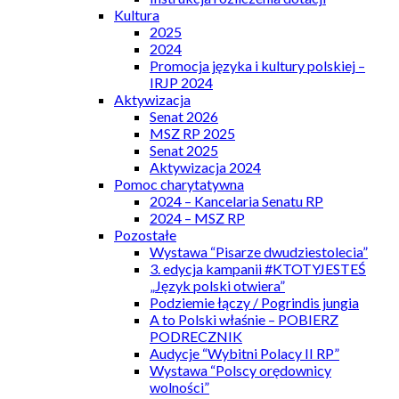
Kultura
2025
2024
Promocja języka i kultury polskiej –
IRJP 2024
Aktywizacja
Senat 2026
MSZ RP 2025
Senat 2025
Aktywizacja 2024
Pomoc charytatywna
2024 – Kancelaria Senatu RP
2024 – MSZ RP
Pozostałe
Wystawa “Pisarze dwudziestolecia”
3. edycja kampanii #KTOTYJESTEŚ
„Język polski otwiera”
Podziemie łączy / Pogrindis jungia
A to Polski właśnie – POBIERZ
PODRECZNIK
Audycje “Wybitni Polacy II RP”
Wystawa “Polscy orędownicy
wolności”