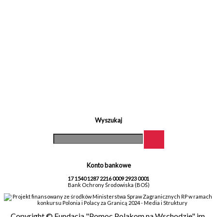
Wyszukaj
Konto bankowe
17 1540 1287 2216 0009 2923 0001
Bank Ochrony Środowiska (BOŚ)
Projekt finansowany ze środków Ministerstwa Spraw Zagranicznych RP w ramach
konkursu Polonia i Polacy za Granicą 2024 - Media i Struktury
Copyright © Fundacja "Pomoc Polakom na Wschodzie" im.