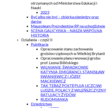
otrzymanych od Ministerstwa Edukacji i
Nauki
2023
Być albo nie być – zbiórka pieniędzy oraz
darów
Mauzoleum Prezydentów RP na uchodźstwie
SCENA GALICYJSKA – NASZA WSPÓLNA
HISTORIA
Działania – część II
Publikacje
Opracowanie stanu zachowania
grobów rządowych w Wielkiej Brytanii
Opracowanie planu renowacji grobu
prof. Leona Bilińskiego
WILNIANIE, ŚWIADKOWIE
KATYNIA, EMIGRANCI. STANISŁAW
SWIANIEWICZ I JÓZEF
MACKIEWICZ
TAK TERAZ POSTĘPUJĄ UCZCIWI
LUDZIE. POLACY Z WILEŃSZCZYZNY
RATUJĄCY ŻYDÓW
RUDOMIANKA
Dziedzictwo