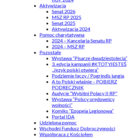
Aktywizacja
Senat 2026
MSZ RP 2025
Senat 2025
Aktywizacja 2024
Pomoc charytatywna
2024 – Kancelaria Senatu RP
2024 – MSZ RP
Pozostałe
Wystawa “Pisarze dwudziestolecia”
3. edycja kampanii #KTOTYJESTEŚ
„Język polski otwiera”
Podziemie łączy / Pogrindis jungia
A to Polski właśnie – POBIERZ
PODRECZNIK
Audycje “Wybitni Polacy II RP”
Wystawa “Polscy orędownicy
wolności”
Komiks “Epopeja Legionowa”
Portal IDA
Udzielona pomoc
Wschodni Fundusz Dobroczynności
Współpraca z Kościołem