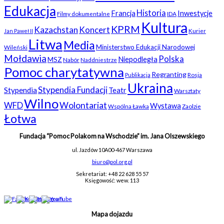
Edukacja
Historia
Francja
Inwestycje
Filmy dokumentalne
IDA
Kultura
KPRM
Kazachstan
Koncert
Kurier
Jan Paweł II
Litwa
Media
Ministerstwo Edukacji Narodowej
Wileński
Mołdawia
Polska
Niepodległa
MSZ
Nabór
Naddniestrze
Pomoc charytatywna
Regranting
Rosja
Publikacja
Ukraina
Stypendia Fundacji
Stypendia
Teatr
Warsztaty
Wilno
WFD
Wolontariat
Wystawa
Wspólna Ławka
Zaolzie
Łotwa
Fundacja “Pomoc Polakom na Wschodzie” im. Jana Olszewskiego
ul. Jazdów 10A
00-467 Warszawa
biuro@pol.org.pl
Sekretariat: +48 22 628 55 57
Księgowość: wew. 113
Mapa dojazdu