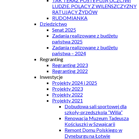
TAK TERAZ POSTĘPUJĄ UCZCIWI
LUDZIE. POLACY Z WILEŃSZCZYZNY
RATUJĄCY ŻYDÓW
RUDOMIANKA
Dziedzictwo
Senat 2025
Zadania realizowane z budżetu
państwa 2025
Zadania realizowane z budżetu
państwa – 2024
Regranting
Regranting 2023
Regranting 2022
Inwestycje
Projekty 2024 i 2025
Projekty 2023
Projekty 2022
Projekty 2021
Dobudowa sali sportowej dla
szkoły-przedszkola “Wilia”
Renowacja Muzeum Tadeusza
Kościuszki w Szwajcarii
Remont Domu Polskiego w
Dyneburgu na Łotwie