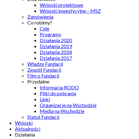
Wnioski projektowe
Wnioski inwestycyjne – MSZ
Zamówienia
Co robimy?
Cele
Programy
Działania 2020
Działania 2019
Działania 2018
Działania 2017
Władze Fundacji
Zespół Fundacji
Film o Fundacji
Przydatne
Informacja RODO
Pliki do pobrania
Linki
Organizacje na Wschodzie
Media na Wschodzie
Statut Fundacji
Wnioski
Aktualności
Działania