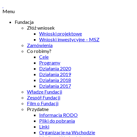
Menu
Fundacja
Złóż wniosek
Wnioski projektowe
Wnioski inwestycyjne – MSZ
Zamówienia
Co robimy?
Cele
Programy
Działania 2020
Działania 2019
Działania 2018
Działania 2017
Władze Fundacji
Zespół Fundacji
Film o Fundacji
Przydatne
Informacja RODO
Pliki do pobrania
Linki
Organizacje na Wschodzie