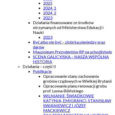
2025
2024_1
2024_2
2023
Działania finansowane ze środków
otrzymanych od Ministerstwa Edukacji i
Nauki
2023
Być albo nie być – zbiórka pieniędzy oraz
darów
Mauzoleum Prezydentów RP na uchodźstwie
SCENA GALICYJSKA – NASZA WSPÓLNA
HISTORIA
Działania – część II
Publikacje
Opracowanie stanu zachowania
grobów rządowych w Wielkiej Brytanii
Opracowanie planu renowacji grobu
prof. Leona Bilińskiego
WILNIANIE, ŚWIADKOWIE
KATYNIA, EMIGRANCI. STANISŁAW
SWIANIEWICZ I JÓZEF
MACKIEWICZ