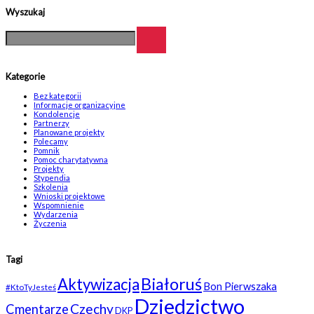
Wyszukaj
Kategorie
Bez kategorii
Informacje organizacyjne
Kondolencje
Partnerzy
Planowane projekty
Polecamy
Pomnik
Pomoc charytatywna
Projekty
Stypendia
Szkolenia
Wnioski projektowe
Wspomnienie
Wydarzenia
Życzenia
Tagi
Białoruś
Aktywizacja
Bon Pierwszaka
#KtoTyJesteś
Dziedzictwo
Czechy
Cmentarze
DKP