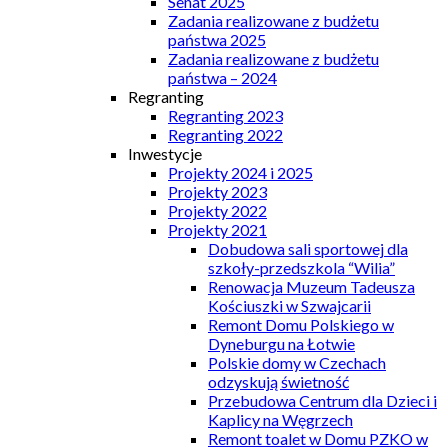
Senat 2025
Zadania realizowane z budżetu
państwa 2025
Zadania realizowane z budżetu
państwa – 2024
Regranting
Regranting 2023
Regranting 2022
Inwestycje
Projekty 2024 i 2025
Projekty 2023
Projekty 2022
Projekty 2021
Dobudowa sali sportowej dla
szkoły-przedszkola “Wilia”
Renowacja Muzeum Tadeusza
Kościuszki w Szwajcarii
Remont Domu Polskiego w
Dyneburgu na Łotwie
Polskie domy w Czechach
odzyskują świetność
Przebudowa Centrum dla Dzieci i
Kaplicy na Węgrzech
Remont toalet w Domu PZKO w