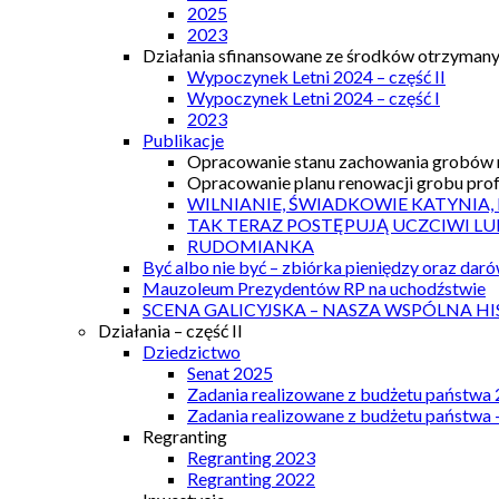
2025
2023
Działania sfinansowane ze środków otrzymanyc
Wypoczynek Letni 2024 – część II
Wypoczynek Letni 2024 – część I
2023
Publikacje
Opracowanie stanu zachowania grobów r
Opracowanie planu renowacji grobu prof.
WILNIANIE, ŚWIADKOWIE KATYNIA,
TAK TERAZ POSTĘPUJĄ UCZCIWI LU
RUDOMIANKA
Być albo nie być – zbiórka pieniędzy oraz dar
Mauzoleum Prezydentów RP na uchodźstwie
SCENA GALICYJSKA – NASZA WSPÓLNA HI
Działania – część II
Dziedzictwo
Senat 2025
Zadania realizowane z budżetu państwa
Zadania realizowane z budżetu państwa 
Regranting
Regranting 2023
Regranting 2022