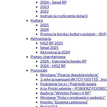
2024 – Senat RP
2023
2022
Instrukcja rozliczenia dotacji
Kultura
2025
2024
Promocja języka i kultury polskiej – IRJ
Aktywizacja
MSZ RP 2025
Senat 2025
Aktywizacja 2024
Pomoc charytatywna
2024 – Kancelaria Senatu RP
2024 – MSZ RP
Pozostałe
Wystawa “Pisarze dwudziestolecia”
3. edycja kampanii #KTOTYJESTEŚ „Języ
Podziemie łączy / Pogrindis jungia
A to Polski właśnie – POBIERZ PODRE
Audycje “Wybitni Polacy II RP”
Wystawa “Polscy orędownicy wolności”
Komiks “Epopeja Legionowa”
Portal IDA