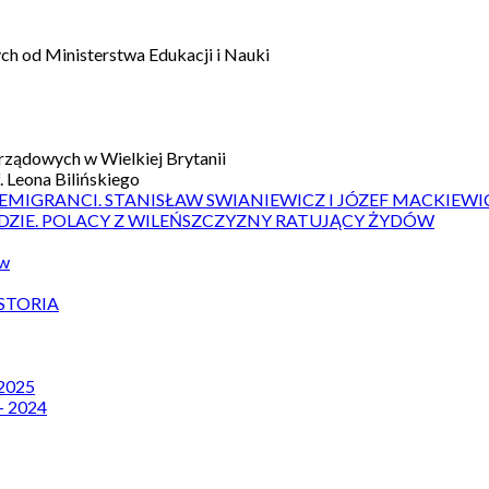
h od Ministerstwa Edukacji i Nauki
ządowych w Wielkiej Brytanii
 Leona Bilińskiego
 EMIGRANCI. STANISŁAW SWIANIEWICZ I JÓZEF MACKIEWI
DZIE. POLACY Z WILEŃSZCZYZNY RATUJĄCY ŻYDÓW
ów
STORIA
 2025
– 2024