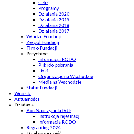
Cele
Programy
Działania 2020
Działania 2019
Działania 2018
Działania 2017
Władze Fundacji
Zespół Fundacji
Film o Fundacji
Przydatne
Informacja RODO
Pliki do pobrania
Linki
Organizacje na Wschodzie
Media na Wschodzie
Statut Fundacji
Wnioski
Aktualności
Działania
Bon Nauczyciela IRJP
Instrukcja rejestracji
Informacja RODO
Regranting 2024
Działania – część I