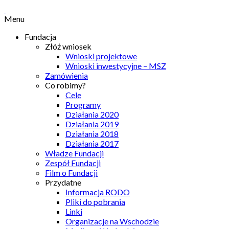
Menu
Fundacja
Złóż wniosek
Wnioski projektowe
Wnioski inwestycyjne – MSZ
Zamówienia
Co robimy?
Cele
Programy
Działania 2020
Działania 2019
Działania 2018
Działania 2017
Władze Fundacji
Zespół Fundacji
Film o Fundacji
Przydatne
Informacja RODO
Pliki do pobrania
Linki
Organizacje na Wschodzie