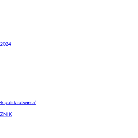
P 2024
k polski otwiera”
CZNIK