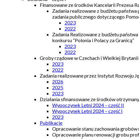
Finansowane ze środków Kancelarii Prezesa R
Zadania realizowane z budżetu państwa
zadania publicznego dotyczącego Pomocy
2023
2022
Zadania Realizowane z budżetu państwa
konkursu “Polonia i Polacy za Granicą”
2023
2022
Groby rządowe w Czechach i Wielkiej Brytanii
2023
2022
Zadania realizowane przez Instytut Rozwoju J
2026
2025
2023
Działania sfinansowane ze środków otrzymanyc
Wypoczynek Letni 2024 – część II
Wypoczynek Letni 2024 – część I
2023
Publikacje
Opracowanie stanu zachowania grobów r
Opracowanie planu renowacji grobu prof.