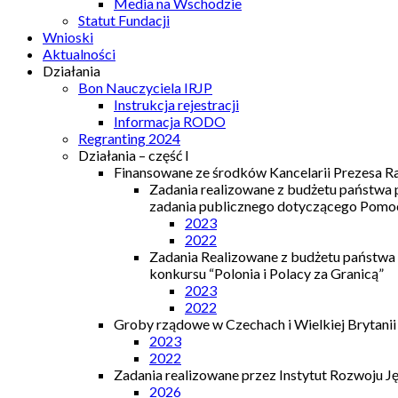
Media na Wschodzie
Statut Fundacji
Wnioski
Aktualności
Działania
Bon Nauczyciela IRJP
Instrukcja rejestracji
Informacja RODO
Regranting 2024
Działania – część I
Finansowane ze środków Kancelarii Prezesa R
Zadania realizowane z budżetu państwa
zadania publicznego dotyczącego Pomocy
2023
2022
Zadania Realizowane z budżetu państwa
konkursu “Polonia i Polacy za Granicą”
2023
2022
Groby rządowe w Czechach i Wielkiej Brytanii
2023
2022
Zadania realizowane przez Instytut Rozwoju J
2026