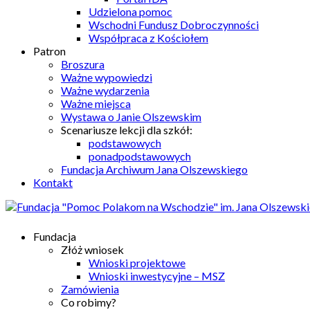
Udzielona pomoc
Wschodni Fundusz Dobroczynności
Współpraca z Kościołem
Patron
Broszura
Ważne wypowiedzi
Ważne wydarzenia
Ważne miejsca
Wystawa o Janie Olszewskim
Scenariusze lekcji dla szkół:
podstawowych
ponadpodstawowych
Fundacja Archiwum Jana Olszewskiego
Kontakt
Fundacja
Złóż wniosek
Wnioski projektowe
Wnioski inwestycyjne – MSZ
Zamówienia
Co robimy?