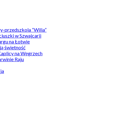
y-przedszkola “Wilia”
uszki w Szwajcarii
rgu na Łotwie
ą świetność
Kaplicy na Węgrzech
winie Raju
ja