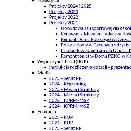
Inwestycje
Projekty 2024 i 2025
Projekty 2023
Projekty 2022
Projekty 2021
Dobudowa sali sportowej dla szkoł
Renowacja Muzeum Tadeusza Kości
Remont Domu Polskiego w Dynebu
Polskie domy w Czechach odzyskuj
Przebudowa Centrum dla Dzieci i 
Remont toalet w Domu PZKO w Kar
Wypoczynek Letni (IRJP)
Instrukcja rozliczenia dotacji – prezentac
Media
2025 – Senat RP
2024 – Regranting
2025 – Media i Struktury
2024 – Media i Struktury
2025 – KPRM/MSZ
2024 – KPRM/MSZ
Edukacja
2025 – IRJP
2024 – IRJP
2025 – Senat RP