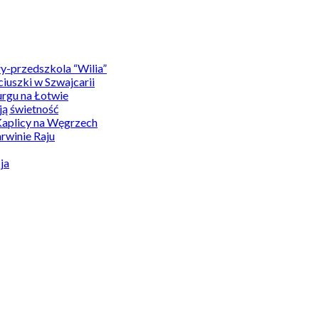
y-przedszkola “Wilia”
uszki w Szwajcarii
rgu na Łotwie
ą świetność
Kaplicy na Węgrzech
winie Raju
ja