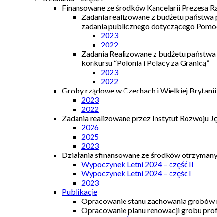
Finansowane ze środków Kancelarii Prezesa R
Zadania realizowane z budżetu państwa
zadania publicznego dotyczącego Pomocy
2023
2022
Zadania Realizowane z budżetu państwa
konkursu “Polonia i Polacy za Granicą”
2023
2022
Groby rządowe w Czechach i Wielkiej Brytanii
2023
2022
Zadania realizowane przez Instytut Rozwoju J
2026
2025
2023
Działania sfinansowane ze środków otrzymanyc
Wypoczynek Letni 2024 – część II
Wypoczynek Letni 2024 – część I
2023
Publikacje
Opracowanie stanu zachowania grobów r
Opracowanie planu renowacji grobu prof.