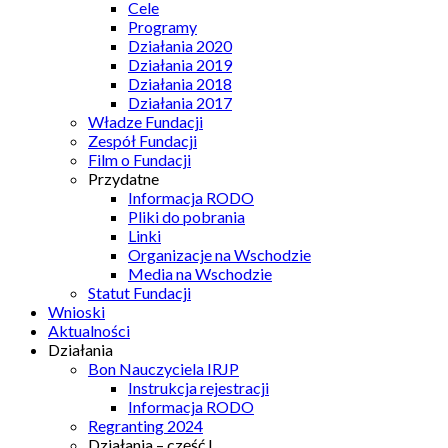
Cele
Programy
Działania 2020
Działania 2019
Działania 2018
Działania 2017
Władze Fundacji
Zespół Fundacji
Film o Fundacji
Przydatne
Informacja RODO
Pliki do pobrania
Linki
Organizacje na Wschodzie
Media na Wschodzie
Statut Fundacji
Wnioski
Aktualności
Działania
Bon Nauczyciela IRJP
Instrukcja rejestracji
Informacja RODO
Regranting 2024
Działania – część I