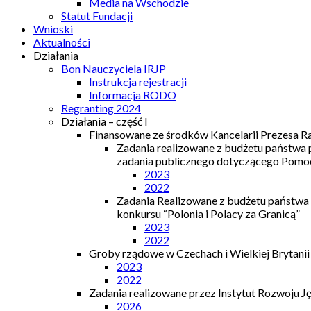
Media na Wschodzie
Statut Fundacji
Wnioski
Aktualności
Działania
Bon Nauczyciela IRJP
Instrukcja rejestracji
Informacja RODO
Regranting 2024
Działania – część I
Finansowane ze środków Kancelarii Prezesa R
Zadania realizowane z budżetu państwa
zadania publicznego dotyczącego Pomocy
2023
2022
Zadania Realizowane z budżetu państwa
konkursu “Polonia i Polacy za Granicą”
2023
2022
Groby rządowe w Czechach i Wielkiej Brytanii
2023
2022
Zadania realizowane przez Instytut Rozwoju J
2026