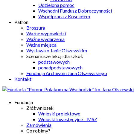
Udzielona pomoc
Wschodni Fundusz Dobroczynności
Współpraca z Kościołem
Patron
Broszura
Ważne wypowiedzi
Ważne wydarzenia
Ważne miejsca
Wystawa o Janie Olszewskim
Scenariusze lekcji dla szkół:
podstawowych
ponadpodstawowych
Fundacja Archiwum Jana Olszewskiego
Kontakt
Fundacja
Złóż wniosek
Wnioski projektowe
Wnioski inwestycyjne – MSZ
Zamówienia
Co robimy?