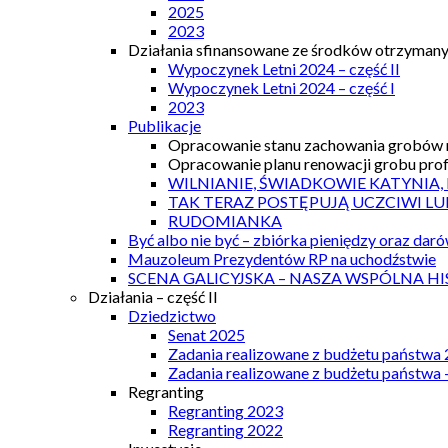
2025
2023
Działania sfinansowane ze środków otrzymanyc
Wypoczynek Letni 2024 – część II
Wypoczynek Letni 2024 – część I
2023
Publikacje
Opracowanie stanu zachowania grobów r
Opracowanie planu renowacji grobu prof.
WILNIANIE, ŚWIADKOWIE KATYNIA,
TAK TERAZ POSTĘPUJĄ UCZCIWI LU
RUDOMIANKA
Być albo nie być – zbiórka pieniędzy oraz dar
Mauzoleum Prezydentów RP na uchodźstwie
SCENA GALICYJSKA – NASZA WSPÓLNA HI
Działania – część II
Dziedzictwo
Senat 2025
Zadania realizowane z budżetu państwa
Zadania realizowane z budżetu państwa 
Regranting
Regranting 2023
Regranting 2022