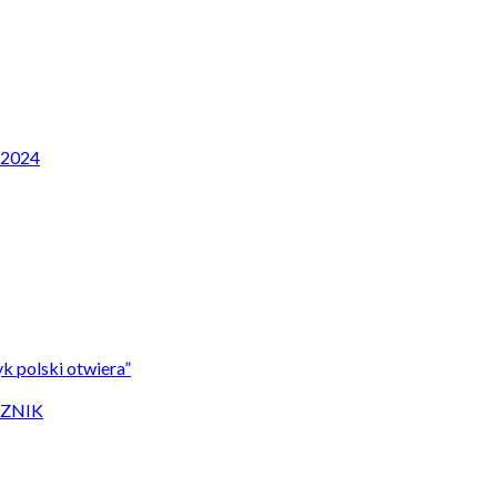
P 2024
k polski otwiera”
CZNIK