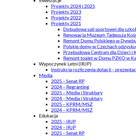
Inwestycje
Projekty 2024 i 2025
Projekty 2023
Projekty 2022
Projekty 2021
Dobudowa sali sportowej dla szkoł
Renowacja Muzeum Tadeusza Kości
Remont Domu Polskiego w Dynebu
Polskie domy w Czechach odzyskuj
Przebudowa Centrum dla Dzieci i 
Remont toalet w Domu PZKO w Kar
Wypoczynek Letni (IRJP)
Instrukcja rozliczenia dotacji – prezentac
Media
2025 – Senat RP
2024 – Regranting
2025 – Media i Struktury
2024 – Media i Struktury
2025 – KPRM/MSZ
2024 – KPRM/MSZ
Edukacja
2025 – IRJP
2024 – IRJP
2025 – Senat RP