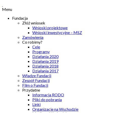
Menu
Fundacja
Złóż wniosek
Wnioski projektowe
Wnioski inwestycyjne – MSZ
Zamówienia
Co robimy?
Cele
Programy
Działania 2020
Działania 2019
Działania 2018
Działania 2017
Władze Fundacji
Zespół Fundacji
Film o Fundacji
Przydatne
Informacja RODO
Pliki do pobrania
Linki
Organizacje na Wschodzie