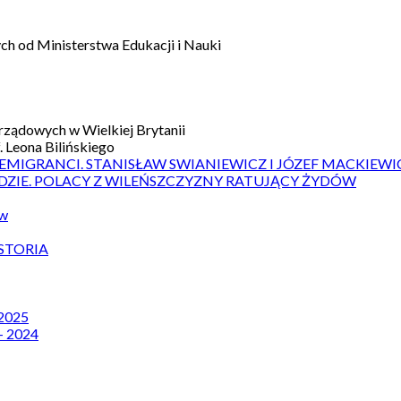
h od Ministerstwa Edukacji i Nauki
ządowych w Wielkiej Brytanii
 Leona Bilińskiego
 EMIGRANCI. STANISŁAW SWIANIEWICZ I JÓZEF MACKIEWI
DZIE. POLACY Z WILEŃSZCZYZNY RATUJĄCY ŻYDÓW
ów
STORIA
 2025
– 2024