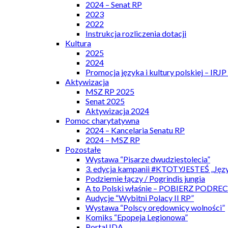
2024 – Senat RP
2023
2022
Instrukcja rozliczenia dotacji
Kultura
2025
2024
Promocja języka i kultury polskiej – IRJ
Aktywizacja
MSZ RP 2025
Senat 2025
Aktywizacja 2024
Pomoc charytatywna
2024 – Kancelaria Senatu RP
2024 – MSZ RP
Pozostałe
Wystawa “Pisarze dwudziestolecia”
3. edycja kampanii #KTOTYJESTEŚ „Języ
Podziemie łączy / Pogrindis jungia
A to Polski właśnie – POBIERZ PODRE
Audycje “Wybitni Polacy II RP”
Wystawa “Polscy orędownicy wolności”
Komiks “Epopeja Legionowa”
Portal IDA