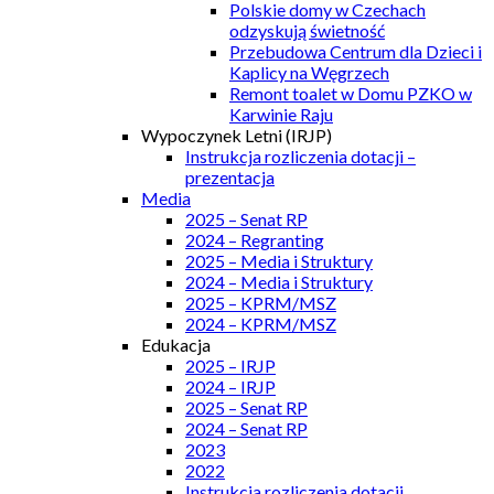
Polskie domy w Czechach
odzyskują świetność
Przebudowa Centrum dla Dzieci i
Kaplicy na Węgrzech
Remont toalet w Domu PZKO w
Karwinie Raju
Wypoczynek Letni (IRJP)
Instrukcja rozliczenia dotacji –
prezentacja
Media
2025 – Senat RP
2024 – Regranting
2025 – Media i Struktury
2024 – Media i Struktury
2025 – KPRM/MSZ
2024 – KPRM/MSZ
Edukacja
2025 – IRJP
2024 – IRJP
2025 – Senat RP
2024 – Senat RP
2023
2022
Instrukcja rozliczenia dotacji