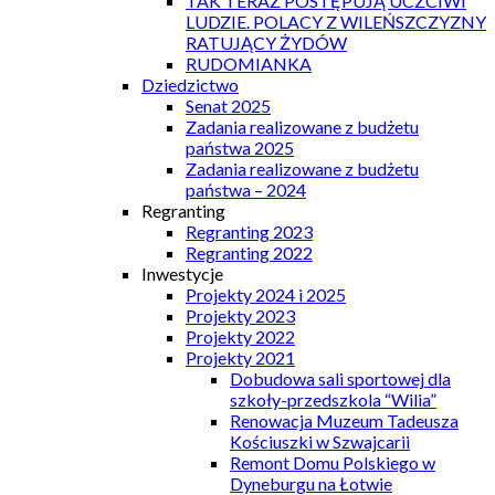
TAK TERAZ POSTĘPUJĄ UCZCIWI
LUDZIE. POLACY Z WILEŃSZCZYZNY
RATUJĄCY ŻYDÓW
RUDOMIANKA
Dziedzictwo
Senat 2025
Zadania realizowane z budżetu
państwa 2025
Zadania realizowane z budżetu
państwa – 2024
Regranting
Regranting 2023
Regranting 2022
Inwestycje
Projekty 2024 i 2025
Projekty 2023
Projekty 2022
Projekty 2021
Dobudowa sali sportowej dla
szkoły-przedszkola “Wilia”
Renowacja Muzeum Tadeusza
Kościuszki w Szwajcarii
Remont Domu Polskiego w
Dyneburgu na Łotwie