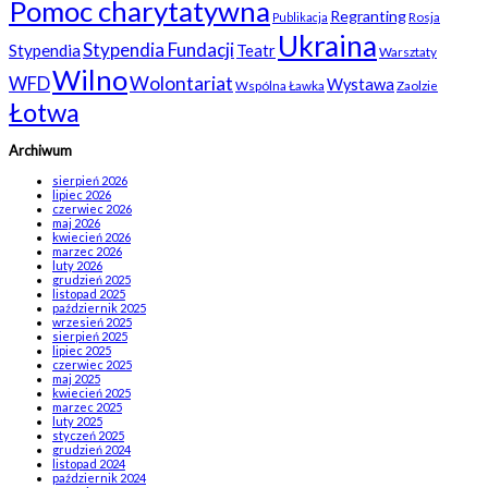
Pomoc charytatywna
Regranting
Rosja
Publikacja
Ukraina
Stypendia Fundacji
Stypendia
Teatr
Warsztaty
Wilno
WFD
Wolontariat
Wystawa
Wspólna Ławka
Zaolzie
Łotwa
Archiwum
sierpień 2026
lipiec 2026
czerwiec 2026
maj 2026
kwiecień 2026
marzec 2026
luty 2026
grudzień 2025
listopad 2025
październik 2025
wrzesień 2025
sierpień 2025
lipiec 2025
czerwiec 2025
maj 2025
kwiecień 2025
marzec 2025
luty 2025
styczeń 2025
grudzień 2024
listopad 2024
październik 2024