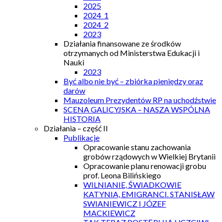
2025
2024_1
2024_2
2023
Działania finansowane ze środków
otrzymanych od Ministerstwa Edukacji i
Nauki
2023
Być albo nie być – zbiórka pieniędzy oraz
darów
Mauzoleum Prezydentów RP na uchodźstwie
SCENA GALICYJSKA – NASZA WSPÓLNA
HISTORIA
Działania – część II
Publikacje
Opracowanie stanu zachowania
grobów rządowych w Wielkiej Brytanii
Opracowanie planu renowacji grobu
prof. Leona Bilińskiego
WILNIANIE, ŚWIADKOWIE
KATYNIA, EMIGRANCI. STANISŁAW
SWIANIEWICZ I JÓZEF
MACKIEWICZ