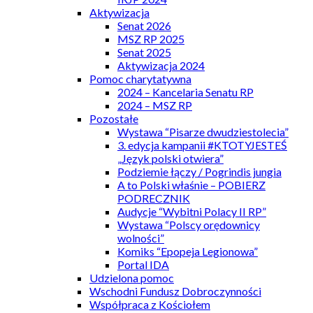
Aktywizacja
Senat 2026
MSZ RP 2025
Senat 2025
Aktywizacja 2024
Pomoc charytatywna
2024 – Kancelaria Senatu RP
2024 – MSZ RP
Pozostałe
Wystawa “Pisarze dwudziestolecia”
3. edycja kampanii #KTOTYJESTEŚ
„Język polski otwiera”
Podziemie łączy / Pogrindis jungia
A to Polski właśnie – POBIERZ
PODRECZNIK
Audycje “Wybitni Polacy II RP”
Wystawa “Polscy orędownicy
wolności”
Komiks “Epopeja Legionowa”
Portal IDA
Udzielona pomoc
Wschodni Fundusz Dobroczynności
Współpraca z Kościołem