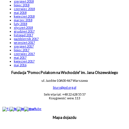
sierpień 2018
lipiec 2018
czerwiec 2018
maj 2018
kwiecień 2018
marzec 2018
luty 2018
styczeń 2018
grudzień 2017
listopad 2017
październik 2017
wrzesień 2017
sierpień 2017
lipiec 2017
czerwiec 2017
maj 2017
kwiecień 2017
maj 2016
Fundacja “Pomoc Polakom na Wschodzie” im. Jana Olszewskiego
ul. Jazdów 10A
00-467 Warszawa
biuro@pol.org.pl
Sekretariat: +48 22 628 55 57
Księgowość: wew. 113
Mapa dojazdu