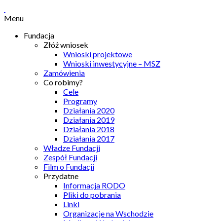
Menu
Fundacja
Złóż wniosek
Wnioski projektowe
Wnioski inwestycyjne – MSZ
Zamówienia
Co robimy?
Cele
Programy
Działania 2020
Działania 2019
Działania 2018
Działania 2017
Władze Fundacji
Zespół Fundacji
Film o Fundacji
Przydatne
Informacja RODO
Pliki do pobrania
Linki
Organizacje na Wschodzie