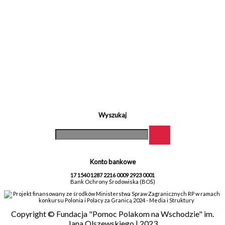
Wyszukaj
Konto bankowe
17 1540 1287 2216 0009 2923 0001
Bank Ochrony Środowiska (BOŚ)
Projekt finansowany ze środków Ministerstwa Spraw Zagranicznych RP w ramach
konkursu Polonia i Polacy za Granicą 2024 - Media i Struktury
Copyright © Fundacja "Pomoc Polakom na Wschodzie" im.
Jana Olszewskiego | 2023