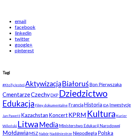
email
facebook
linkedin
twitter
google+
pinterest
Tagi
Białoruś
Aktywizacja
Bon Pierwszaka
#KtoTyJesteś
Dziedzictwo
Czechy
Cmentarze
DKP
Edukacja
Historia
Francja
Inwestycje
Filmy dokumentalne
IDA
Kultura
KPRM
Kazachstan
Koncert
Kurier
Jan Paweł II
Litwa
Media
Ministerstwo Edukacji Narodowej
Wileński
Mołdawia
Polska
Niepodległa
MSZ
Nabór
Naddniestrze