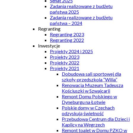
Senat 2025
Zadania realizowane z budżetu
państwa 2025
Zadania realizowane z budżetu
państwa – 2024
Regranting
Regranting 2023
Regranting 2022
Inwestycje
Projekty 2024 i 2025
Projekty 2023
Projekty 2022
Projekty 2021
Dobudowa sali sportowej dla
szkoły-przedszkola “Wilia”
Renowacja Muzeum Tadeusza
Kościuszki w Szwajcarii
Remont Domu Polskiego w
Dyneburgu na Łotwie
Polskie domy w Czechach
odzyskują świetność
Przebudowa Centrum dla Dzieci i
Kaplicy na Węgrzech
Remont toalet w Domu PZKO w