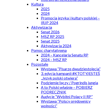
Kultura
2025
2024
Promocja języka i kultury polskiej –
IRJP 2024
Aktywizacja
Senat 2026
MSZ RP 2025
Senat 2025
Aktywizacja 2024
Pomoc charytatywna
2024 – Kancelaria Senatu RP
2024 – MSZ RP
Pozostałe
Wystawa “Pisarze dwudziestolecia”
3. edycja kampanii #KTOTYJESTEŚ
„Język polski otwiera”
Podziemie łączy / Pogrindis jungia
A to Polski właśnie – POBIERZ
PODRECZNIK
Audycje “Wybitni Polacy II RP”
Wystawa “Polscy orędownicy
wolności”