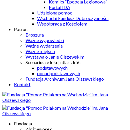
Komiks “Epopeja Legionowa”
Portal IDA
Udzielona pomoc
Wschodni Fundusz Dobroczynności
Współpraca z Kościołem
Patron
Broszura
Ważne wypowiedzi
Ważne wydarzenia
Ważne miejsca
Wystawa o Janie Olszewskim
Scenariusze lekcji dla szkół:
podstawowych
ponadpodstawowych
Fundacja Archiwum Jana Olszewskiego
Kontakt
Fundacja
Złóż wniosek