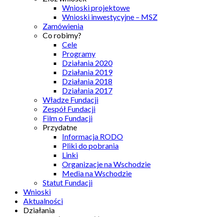
Wnioski projektowe
Wnioski inwestycyjne – MSZ
Zamówienia
Co robimy?
Cele
Programy
Działania 2020
Działania 2019
Działania 2018
Działania 2017
Władze Fundacji
Zespół Fundacji
Film o Fundacji
Przydatne
Informacja RODO
Pliki do pobrania
Linki
Organizacje na Wschodzie
Media na Wschodzie
Statut Fundacji
Wnioski
Aktualności
Działania