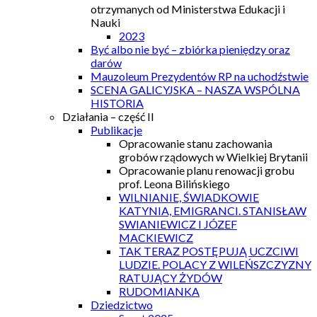
otrzymanych od Ministerstwa Edukacji i
Nauki
2023
Być albo nie być – zbiórka pieniędzy oraz
darów
Mauzoleum Prezydentów RP na uchodźstwie
SCENA GALICYJSKA – NASZA WSPÓLNA
HISTORIA
Działania – część II
Publikacje
Opracowanie stanu zachowania
grobów rządowych w Wielkiej Brytanii
Opracowanie planu renowacji grobu
prof. Leona Bilińskiego
WILNIANIE, ŚWIADKOWIE
KATYNIA, EMIGRANCI. STANISŁAW
SWIANIEWICZ I JÓZEF
MACKIEWICZ
TAK TERAZ POSTĘPUJĄ UCZCIWI
LUDZIE. POLACY Z WILEŃSZCZYZNY
RATUJĄCY ŻYDÓW
RUDOMIANKA
Dziedzictwo